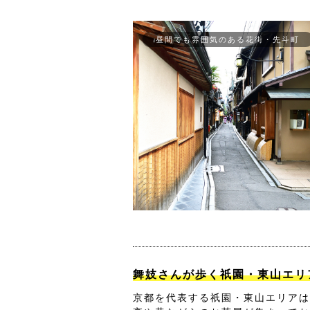
昼間でも雰囲気のある花街・先斗町
舞妓さんが歩く祇園・東山エリ
京都を代表する祇園・東山エリアは