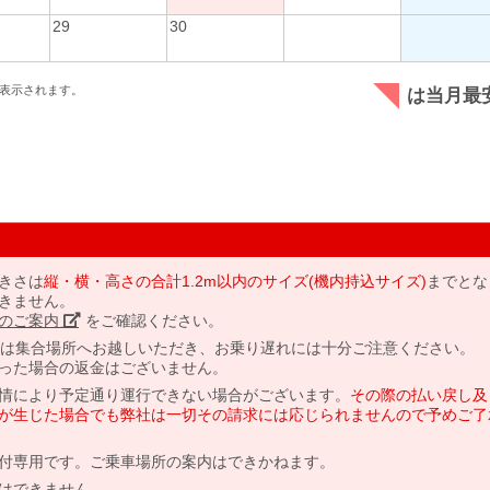
29
30
表示されます。
は当月最
きさは
縦・横・高さの合計1.2m以内のサイズ(機内持込サイズ)
までとな
きません。
のご案内」
をご確認ください。
には集合場所へお越しいただき、お乗り遅れには十分ご注意ください。
った場合の返金はございません。
情により予定通り運行できない場合がございます。
その際の払い戻し及
が生じた場合でも弊社は一切その請求には応じられませんので予めご了
付専用です。ご乗車場所の案内はできかねます。
はできません。