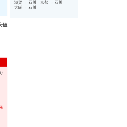
滋賀
→
石川
京都
→
石川
大阪
→
石川
安値
り
承