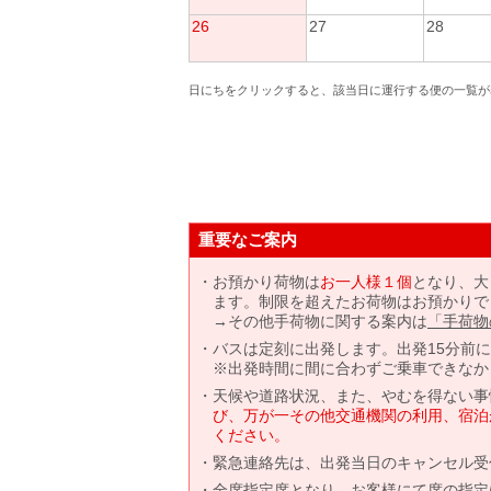
26
27
28
日にちをクリックすると、該当日に運行する便の一覧が
重要なご案内
お預かり荷物は
お一人様１個
となり、大
ます。制限を超えたお荷物はお預かりで
→その他手荷物に関する案内は
「手荷物
バスは定刻に出発します。出発15分前
※出発時間に間に合わずご乗車できなか
天候や道路状況、また、やむを得ない事
び、万が一その他交通機関の利用、宿泊
ください。
緊急連絡先は、出発当日のキャンセル受
全席指定席となり、お客様にて席の指定