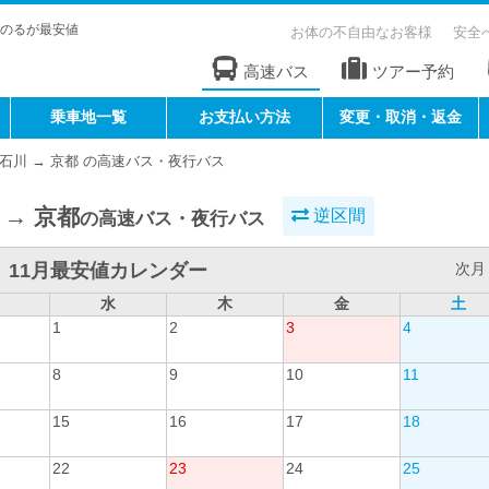
のるが最安値
お体の不自由なお客様
安全
高速バス
ツアー予約
乗車地一覧
お支払い方法
変更・取消・返金
石川 → 京都 の高速バス・夜行バス
 → 京都
逆区間
の高速バス・夜行バス
11月最安値カレンダー
次月 
水
木
金
土
1
2
3
4
8
9
10
11
15
16
17
18
22
23
24
25