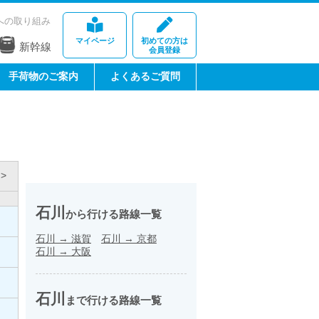
への取り組み
マイページ
初めての方は
新幹線
会員登録
手荷物のご案内
よくあるご質問
>
石川
から行ける路線一覧
石川
→
滋賀
石川
→
京都
石川
→
大阪
石川
まで行ける路線一覧