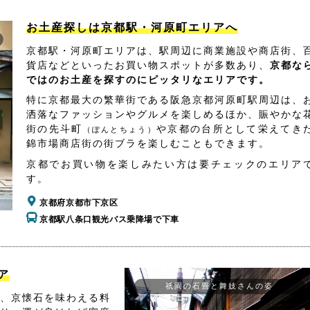
お土産探しは京都駅・河原町エリアへ
京都駅・河原町エリアは、駅周辺に商業施設や商店街、
貨店などといったお買い物スポットが多数あり、
京都な
ではのお土産を探すのにピッタリなエリアです。
特に京都最大の繁華街である阪急京都河原町駅周辺は、
洒落なファッションやグルメを楽しめるほか、賑やかな
街の先斗町
や京都の台所として栄えてき
（ぽんとちょう）
錦市場商店街の街ブラを楽しむこともできます。
京都でお買い物を楽しみたい方は要チェックのエリア
す。
京都府京都市下京区
京都駅八条口観光バス乗降場で下車
ア
祇園の石畳と舞妓さんの姿
、京懐石を味わえる料