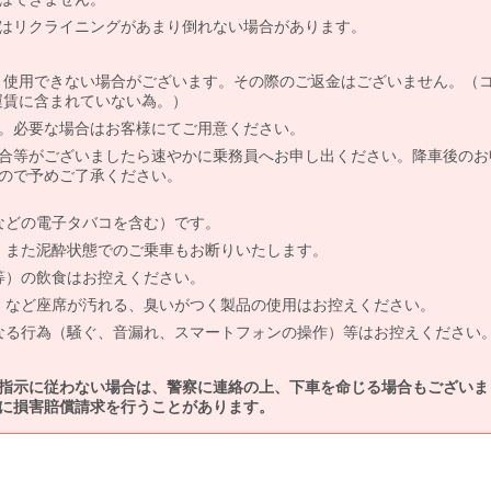
はリクライニングがあまり倒れない場合があります。
より使用できない場合がございます。その際のご返金はございません。（
、運賃に含まれていない為。）
。必要な場合はお客様にてご用意ください。
合等がございましたら速やかに乗務員へお申し出ください。降車後のお
ので予めご了承ください。
などの電子タバコを含む）です。
、また泥酔状態でのご乗車もお断りいたします。
等）の飲食はお控えください。
）など座席が汚れる、臭いがつく製品の使用はお控えください。
なる行為（騒ぐ、音漏れ、スマートフォンの操作）等はお控えください
指示に従わない場合は、警察に連絡の上、下車を命じる場合もございま
に損害賠償請求を行うことがあります。