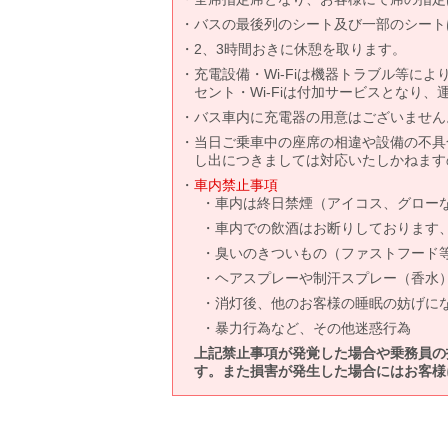
バスの最後列のシート及び一部のシート
2、3時間おきに休憩を取ります。
充電設備・Wi-Fiは機器トラブル等に
セント・Wi-Fiは付加サービスとなり
バス車内に充電器の用意はございません
当日ご乗車中の座席の相違や設備の不具
し出につきましては対応いたしかねます
車内禁止事項
車内は終日禁煙（アイコス、グロー
車内での飲酒はお断りしております
臭いのきついもの（ファストフード
ヘアスプレーや制汗スプレー（香水
消灯後、他のお客様の睡眠の妨げに
暴力行為など、その他迷惑行為
上記禁止事項が発覚した場合や乗務員の
す。また損害が発生した場合にはお客様