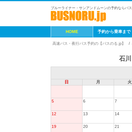
ブルーライナー・サンアンドムーンの予約ならバス
HOME
予約から乗車まで
高速バス・夜行バス予約の【バスのる.jp】
石川
日
月
火
5
6
7
12
13
14
19
20
21