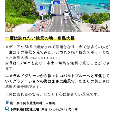
一度は訪れたい絶景の地、角島大橋
メディアやSNSで紹介されて話題となり、今では多くの人が
一度はその絶景を見てみたいと憧れを抱く観光スポットとな
った角島大橋
。
（つのしまおおはし）
全長は1,780mもあり、本土～角島を無料で渡ることができ
ます。
エメラルドグリーンから徐々にコバルトブルーへと変化して
いくグラデーションの海はまさに絶景
で、あまりの美しさに
感動の嵐を呼びます。
下関に訪れるのなら、ぜひとも心に刻みたい景色です。
山口県下関市豊北町神田～角島
下関駅南口交通広場
で下車
（高速バスのりば南A）