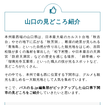
山口の見どころ紹介
本州最西端の山口県は、日本最大級のカルスト台地「秋吉
台」やその地下に広がる「秋芳洞」、断崖の絶景が見られる
「青海島」といった自然が作り出した観光地をはじめ、吉田
松陰が多くの逸材を輩出した「松下村塾」や日本最古の天満
宮「防府天満宮」などの歴史を感じる場所、「錦帯橋」や
「瑠璃光寺五重塔」といった職人の技が光るスポットなど、
見どころがたくさん。
その中でも、本州で最も西に位置する下関市は、グルメも観
光も楽しめる一大観光地として人気を集めています。
そこで、
バスのる.jp編集部がピックアップした山口県下関
市の見どころをご紹介
していきたいと思います。