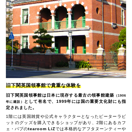
旧下関英国領事館で貴重な体験を
旧下関英国領事館は日本に現存する最古の領事館建築
（1906
として有名で、1999年には国の重要文化財にも指
年に建設）
定されました。
1階には英国雑貨や公式キャラクターとなったピーターラビ
ットのグッズを購入できるショップがあり、2階にあるカフ
ェ・パプの
tearoom LiZ
では本格的なアフタヌーンティーや