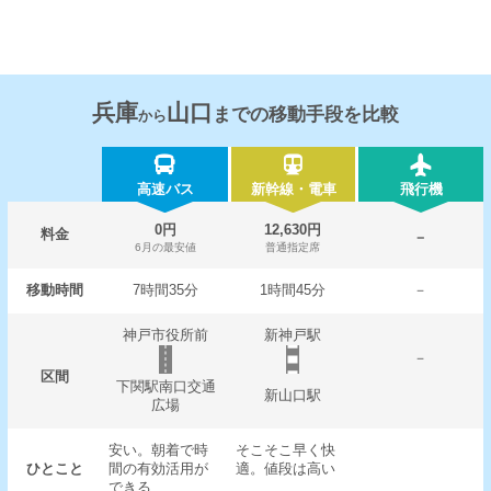
兵庫
山口
までの移動手段を比較
から
高速バス
新幹線・電車
飛行機
0円
12,630円
料金
－
6月の最安値
普通指定席
移動時間
7時間35分
1時間45分
－
神戸市役所前
新神戸駅
－
区間
下関駅南口交通
新山口駅
広場
安い。朝着で時
そこそこ早く快
ひとこと
間の有効活用が
適。値段は高い
できる