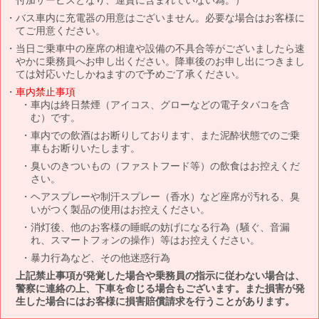
バス車内に充電器の用意はございません。必要な場合はお客様に
てご用意ください。
当日ご乗車中の座席の相違や設備の不具合等がございましたら速
やかに乗務員へお申し出ください。降車後のお申し出につきまし
ては対応いたしかねますので予めご了承ください。
車内禁止事項
車内は終日禁煙（アイコス、グローなどの電子タバコを含
む）です。
車内での飲酒はお断りしております、また泥酔状態でのご乗
車もお断りいたします。
臭いのきついもの（ファストフード等）の飲食はお控えくだ
さい。
ヘアスプレーや制汗スプレー（香水）など座席が汚れる、臭
いがつく製品の使用はお控えください。
消灯後、他のお客様の睡眠の妨げになる行為（騒ぐ、音漏
れ、スマートフォンの操作）等はお控えください。
暴力行為など、その他迷惑行為
上記禁止事項が発覚した場合や乗務員の指示に従わない場合は、
警察に連絡の上、下車を命じる場合もございます。また損害が発
生した場合にはお客様に損害賠償請求を行うことがあります。