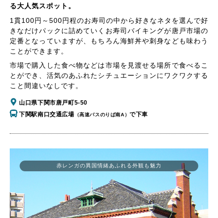
る大人気スポット。
1貫100円～500円程のお寿司の中から好きなネタを選んで好
きなだけパックに詰めていくお寿司バイキングが唐戸市場の
定番となっていますが、もちろん海鮮丼や刺身なども味わう
ことができます。
市場で購入した食べ物などは市場を見渡せる場所で食べるこ
とができ、活気のあふれたシチュエーションにワクワクする
こと間違いなしです。
山口県下関市唐戸町5-50
下関駅南口交通広場
で下車
（高速バスのりば南A）
赤レンガの異国情緒あふれる外観も魅力