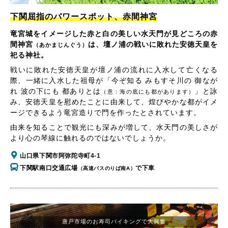
下関屈指のパワースポット、赤間神宮
竜宮城をイメージした赤と白の美しい水天門が見どころの赤
間神宮
は、壇ノ浦の戦いに敗れた安徳天皇を
（あかまじんぐう）
祀る神社。
戦いに敗れた安徳天皇が壇ノ浦の流れに入水して亡くなる
際、一緒に入水した祖母が「今ぞ知る みもすそ川の 御なが
れ 波の下にも 都ありとは
」と詠
（意：海の底にも都があります）
み、安徳天皇を慰めたことに由来して、煌びやかな都がイメ
ージできるよう竜宮造りで門を作ったとされています。
由来を知ることで観光にも深みが増して、水天門の美しさが
より心の琴線に触れるのではないでしょうか。
山口県下関市阿弥陀寺町4-1
下関駅南口交通広場
で下車
（高速バスのりば南A）
唐戸市場のお寿司バイキングで大興奮