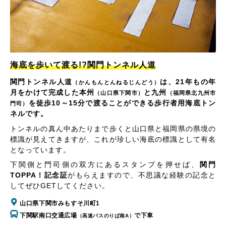
海底を歩いて渡る!?関門トンネル人道
関門トンネル人道
は、21年もの年
（かんもんとんねるじんどう）
月をかけて完成した本州
と九州
（山口県下関市）
（福岡県北九州市
を徒歩10～15分で渡ることができる歩行者用海底トン
門司）
ネルです。
トンネルの真ん中あたりまで歩くと山口県と福岡県の県境の
標識が見えてきますが、これが珍しい海底の標識として有名
となっています。
下関側と門司側の双方にあるスタンプを押せば、
関門
TOPPA！記念証
がもらえますので、不思議な経験の記念と
してぜひGETしてください。
山口県下関市みもすそ川町1
下関駅南口交通広場
で下車
（高速バスのりば南A）