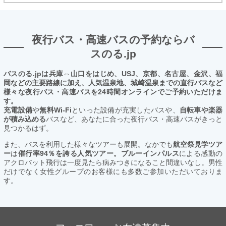
夜行バス・高速バスの予約ならバ
スのる.jp
バスのる.jpは兵庫⇔山口をはじめ、USJ、京都、名古屋、金沢、福
岡などの主要路線に加え、人気温泉地、城崎温泉までの直行バスなど
様々な夜行バス・高速バスを24時間オンラインでご予約いただけま
す。
充電設備
や
無料Wi-Fi
といった設備が充実したバスや、
自転車や楽器
が積み込める
バスなど、あなたに合った夜行バス・高速バスがきっと
見つかるはず。
また、バスを利用した様々なツアーも展開。なかでも
航空祭見学ツア
ー
は
催行率94％を誇る人気ツアー。ブルーインパルス
による感動の
アクロバット飛行は一度見たら病みつきになること間違いなし。男性
だけでなく女性グループのお客様にも多数ご参加いただいておりま
す。