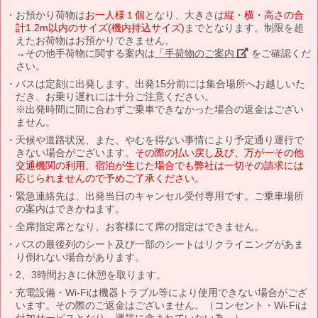
お預かり荷物は
お一人様１個
となり、大きさは
縦・横・高さの合
計1.2m以内のサイズ(機内持込サイズ)
までとなります。制限を超
えたお荷物はお預かりできません。
→その他手荷物に関する案内は
「手荷物のご案内」
をご確認くだ
さい。
バスは定刻に出発します。出発15分前には集合場所へお越しいた
だき、お乗り遅れには十分ご注意ください。
※出発時間に間に合わずご乗車できなかった場合の返金はござい
ません。
天候や道路状況、また、やむを得ない事情により予定通り運行で
きない場合がございます。
その際の払い戻し及び、万が一その他
交通機関の利用、宿泊が生じた場合でも弊社は一切その請求には
応じられませんので予めご了承ください。
緊急連絡先は、出発当日のキャンセル受付専用です。ご乗車場所
の案内はできかねます。
全席指定席となり、お客様にて席の指定はできません。
バスの最後列のシート及び一部のシートはリクライニングがあま
り倒れない場合があります。
2、3時間おきに休憩を取ります。
充電設備・Wi-Fiは機器トラブル等により使用できない場合がござ
います。その際のご返金はございません。（コンセント・Wi-Fiは
付加サービスとなり、運賃に含まれていない為。）