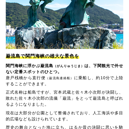
巌流島で関門海峡の雄大な景色を
関門海峡に浮かぶ巌流島
は、下関観光で外せ
（がんりゅうじま）
ない定番スポットのひとつ。
唐戸桟橋から直行便
に乗船し、約10分で上陸
（巌流島連絡船）
することができます。
正式名称は船島ですが、宮本武蔵と佐々木小次郎が決闘し、
敗れた佐々木小次郎の流儀「巌流」をとって巌流島と呼ばれ
るようになりました。
現在は大部分が公園として整備されており、人工海浜や多目
的広場なども設けられています。
歴史の舞台となった地に立ち、はるか昔の決闘に思いを馳