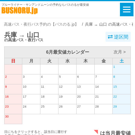
ブルーライナー・サンアンドムーンの予約ならバスのるが最安値
高速バス・夜行バス予約の【バスのる.jp】
兵庫 → 山口 の高速バス・
兵庫 → 山口
逆区間
の高速バス・夜行バス
6月最安値カレンダー
次月 >
日
月
火
水
木
金
土
1
2
3
4
5
6
7
8
9
10
11
12
13
14
15
16
17
18
19
20
21
22
23
24
25
26
27
28
29
30
日にちをクリックすると、該当日に運行す
は当月最安値