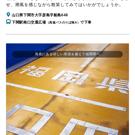
せ、潮風を感じながら散策してみてはいかがでしょうか。
山口県下関市大字彦島字船島648
下関駅南口交通広場
で下車
（高速バスのりば南A）
海底にある珍しい県境を越えて福岡県へ