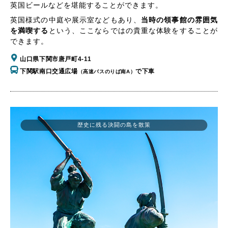
英国ビールなどを堪能することができます。
英国様式の中庭や展示室などもあり、
当時の領事館の雰囲気
を満喫する
という、ここならではの貴重な体験をすることが
できます。
山口県下関市唐戸町4-11
下関駅南口交通広場
で下車
（高速バスのりば南A）
歴史に残る決闘の島を散策