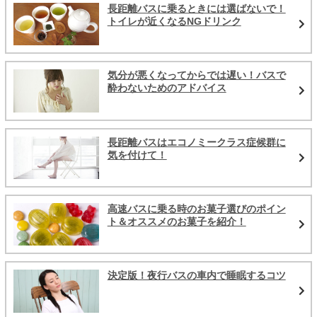
長距離バスに乗るときには選ばないで！
トイレが近くなるNGドリンク
気分が悪くなってからでは遅い！バスで
酔わないためのアドバイス
長距離バスはエコノミークラス症候群に
気を付けて！
高速バスに乗る時のお菓子選びのポイン
ト＆オススメのお菓子を紹介！
決定版！夜行バスの車内で睡眠するコツ