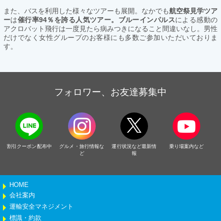
また、バスを利用した様々なツアーも展開。なかでも
航空祭見学ツア
ー
は
催行率94％を誇る人気ツアー。ブルーインパルス
による感動の
アクロバット飛行は一度見たら病みつきになること間違いなし。男性
だけでなく女性グループのお客様にも多数ご参加いただいておりま
す。
フォロワー、お友達募集中
割引クーポン配布中
グルメ・旅行情報な
運行状況など最新情
乗り場案内など
ど
報
HOME
会社案内
運輸安全マネジメント
標識・約款