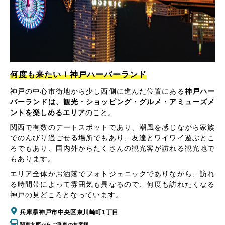
何度も来たい！神戸ハーバーランド
神戸の中心市街地から少し西側に進んだ位置にある
神戸ハー
バーランドは、観光・ショッピング・グルメ・アミューズメ
ントを楽しめるエリア
のこと。
関西で有数のデートスポットであり、潮風を感じながら家族
でのんびり過ごせる場所でもあり、友達とワイワイ遊ぶとこ
ろでもあり、国内外からたくさんの観光客が訪れる観光地で
もあります。
エリア全体がお洒落でフォトジェニックでありながら、訪れ
る時間帯によって雰囲気も異なるので、何度も訪れたくなる
神戸の見どころとなっています。
兵庫県神戸市中央区東川崎町1丁目
関東方面からご乗車のお客様