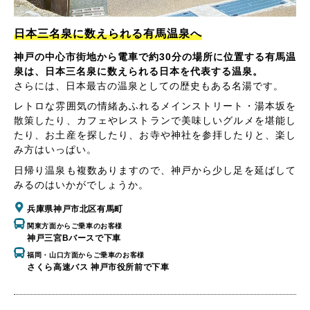
日本三名泉に数えられる有馬温泉へ
神戸の中心市街地から電車で約30分の場所に位置する有馬温
泉は、日本三名泉に数えられる日本を代表する温泉。
さらには、日本最古の温泉としての歴史もある名湯です。
レトロな雰囲気の情緒あふれるメインストリート・湯本坂を
散策したり、カフェやレストランで美味しいグルメを堪能し
たり、お土産を探したり、お寺や神社を参拝したりと、楽し
み方はいっぱい。
日帰り温泉も複数ありますので、神戸から少し足を延ばして
みるのはいかがでしょうか。
兵庫県神戸市北区有馬町
関東方面からご乗車のお客様
神戸三宮Bバースで下車
福岡・山口方面からご乗車のお客様
さくら高速バス 神戸市役所前で下車