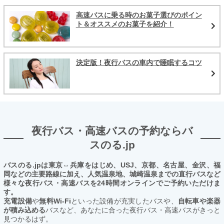
高速バスに乗る時のお菓子選びのポイン
ト＆オススメのお菓子を紹介！
決定版！夜行バスの車内で睡眠するコツ
夜行バス・高速バスの予約ならバ
スのる.jp
バスのる.jpは東京⇔兵庫をはじめ、USJ、京都、名古屋、金沢、福
岡などの主要路線に加え、人気温泉地、城崎温泉までの直行バスなど
様々な夜行バス・高速バスを24時間オンラインでご予約いただけま
す。
充電設備
や
無料Wi-Fi
といった設備が充実したバスや、
自転車や楽器
が積み込める
バスなど、あなたに合った夜行バス・高速バスがきっと
見つかるはず。