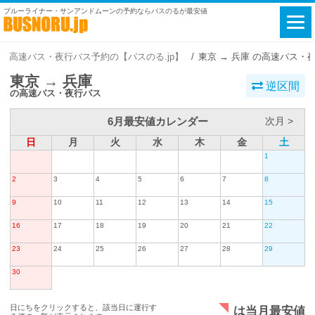
ブルーライナー・サンアンドムーンの予約ならバスのるが最安値
高速バス・夜行バス予約の【バスのる.jp】
東京 → 兵庫 の高速バス・
東京 → 兵庫
逆区間
の高速バス・夜行バス
6月最安値カレンダー
次月 >
日
月
火
水
木
金
土
1
2
3
4
5
6
7
8
9
10
11
12
13
14
15
16
17
18
19
20
21
22
23
24
25
26
27
28
29
30
日にちをクリックすると、該当日に運行す
は当月最安値