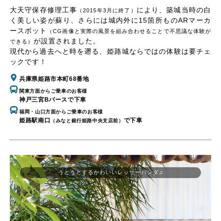
大天守保存修理工事
により、築城当時の白
（2015年3月に終了）
く美しい姿が蘇り、さらには城内外に15箇所ものARマーカ
ースポット
（CG画像と実際の風景を組み合わせることで不思議な体験が
が設置されました。
できる）
現代から過去へと時を遡る、姫路城ならではの体験は要チェ
ックです！
兵庫県姫路市本町68番地
関東方面からご乗車のお客様
神戸三宮Bバースで下車
福岡・山口方面からご乗車のお客様
姫路駅南口
で下車
（みなと銀行姫路中央支店前）
うとうとするかわいいレッサーパンダ♫