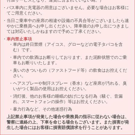
バス車内に充電器の用意はございません。必要な場合はお客様に
てご用意ください。
当日ご乗車中の座席の相違や設備の不具合等がございましたら速
やかに乗務員へお申し出ください。降車後のお申し出につきまし
ては対応いたしかねますので予めご了承ください。
車内禁止事項
車内は終日禁煙（アイコス、グローなどの電子タバコを含
む）です。
車内での飲酒はお断りしております、また泥酔状態でのご乗
車もお断りいたします。
臭いのきついもの（ファストフード等）の飲食はお控えくだ
さい。
ヘアスプレーや制汗スプレー（香水）など座席が汚れる、臭
いがつく製品の使用はお控えください。
消灯後、他のお客様の睡眠の妨げになる行為（騒ぐ、音漏
れ、スマートフォンの操作）等はお控えください。
暴力行為など、その他迷惑行為
上記禁止事項が発覚した場合や乗務員の指示に従わない場合は、
警察に連絡の上、下車を命じる場合もございます。また損害が発
生した場合にはお客様に損害賠償請求を行うことがあります。