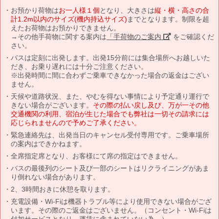
お預かり荷物は
お一人様１個
となり、大きさは
縦・横・高さの合
計1.2m以内のサイズ(機内持込サイズ)
までとなります。制限を超
えたお荷物はお預かりできません。
→その他手荷物に関する案内は
「手荷物のご案内」
をご確認くだ
さい。
バスは定刻に出発します。出発15分前には集合場所へお越しいた
だき、お乗り遅れには十分ご注意ください。
※出発時間に間に合わずご乗車できなかった場合の返金はござい
ません。
天候や道路状況、また、やむを得ない事情により予定通り運行で
きない場合がございます。
その際の払い戻し及び、万が一その他
交通機関の利用、宿泊が生じた場合でも弊社は一切その請求には
応じられませんので予めご了承ください。
緊急連絡先は、出発当日のキャンセル受付専用です。ご乗車場所
の案内はできかねます。
全席指定席となり、お客様にて席の指定はできません。
バスの最後列のシート及び一部のシートはリクライニングがあま
り倒れない場合があります。
2、3時間おきに休憩を取ります。
充電設備・Wi-Fiは機器トラブル等により使用できない場合がござ
います。その際のご返金はございません。（コンセント・Wi-Fiは
付加サービスとなり、運賃に含まれていない為。）