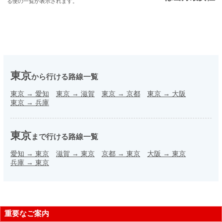
る便の一覧が表示されます。
東京
から行ける路線一覧
東京
→
愛知
東京
→
滋賀
東京
→
京都
東京
→
大阪
東京
→
兵庫
東京
まで行ける路線一覧
愛知
→
東京
滋賀
→
東京
京都
→
東京
大阪
→
東京
兵庫
→
東京
重要なご案内