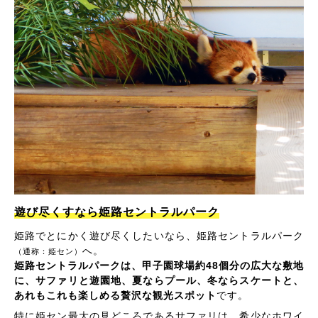
遊び尽くすなら姫路セントラルパーク
姫路でとにかく遊び尽くしたいなら、姫路セントラルパーク
へ。
（通称：姫セン）
姫路セントラルパークは、甲子園球場約48個分の広大な敷地
に、サファリと遊園地、夏ならプール、冬ならスケートと、
あれもこれも楽しめる贅沢な観光スポット
です。
特に姫セン最大の見どころであるサファリは、希少なホワイ