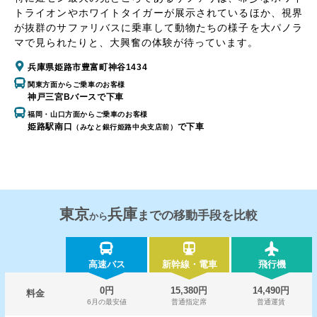
トライオンやホワイトタイガーが展示されているほか、視界
が抜群のサファリバスに乗車して動物たちの様子を大パノラ
マで見られたりと、大興奮の体験が待っています。
兵庫県姫路市豊富町神谷1434
関東方面からご乗車のお客様
神戸三宮Bバースで下車
福岡・山口方面からご乗車のお客様
姫路駅南口
で下車
（みなと銀行姫路中央支店前）
東京
兵庫
までの移動手段を比較
から
高速バス
新幹線・電車
飛行機
0円
15,380円
14,490円
料金
6月の最安値
普通指定席
普通運賃