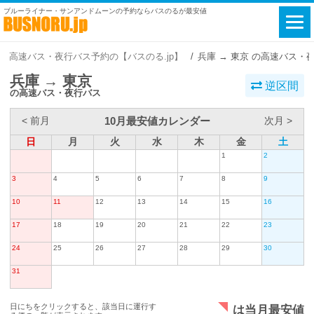
ブルーライナー・サンアンドムーンの予約ならバスのるが最安値
高速バス・夜行バス予約の【バスのる.jp】
兵庫 → 東京 の高速バス・
兵庫 → 東京
逆区間
の高速バス・夜行バス
10月最安値カレンダー
< 前月
次月 >
日
月
火
水
木
金
土
1
2
3
4
5
6
7
8
9
10
11
12
13
14
15
16
17
18
19
20
21
22
23
24
25
26
27
28
29
30
31
日にちをクリックすると、該当日に運行す
は当月最安値