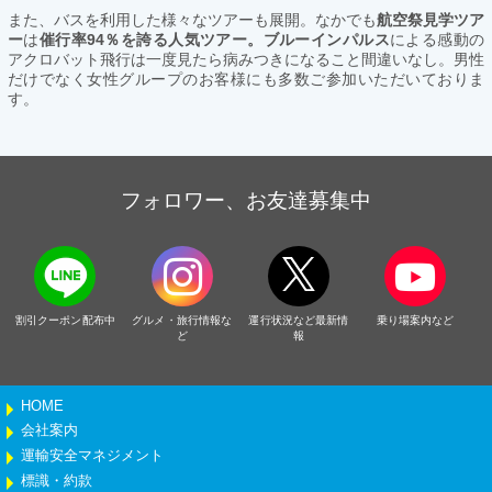
また、バスを利用した様々なツアーも展開。なかでも
航空祭見学ツア
ー
は
催行率94％を誇る人気ツアー。ブルーインパルス
による感動の
アクロバット飛行は一度見たら病みつきになること間違いなし。男性
だけでなく女性グループのお客様にも多数ご参加いただいておりま
す。
フォロワー、お友達募集中
割引クーポン配布中
グルメ・旅行情報な
運行状況など最新情
乗り場案内など
ど
報
HOME
会社案内
運輸安全マネジメント
標識・約款