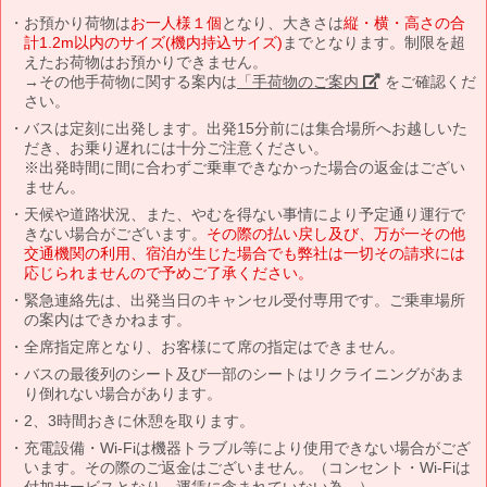
お預かり荷物は
お一人様１個
となり、大きさは
縦・横・高さの合
計1.2m以内のサイズ(機内持込サイズ)
までとなります。制限を超
えたお荷物はお預かりできません。
→その他手荷物に関する案内は
「手荷物のご案内」
をご確認くだ
さい。
バスは定刻に出発します。出発15分前には集合場所へお越しいた
だき、お乗り遅れには十分ご注意ください。
※出発時間に間に合わずご乗車できなかった場合の返金はござい
ません。
天候や道路状況、また、やむを得ない事情により予定通り運行で
きない場合がございます。
その際の払い戻し及び、万が一その他
交通機関の利用、宿泊が生じた場合でも弊社は一切その請求には
応じられませんので予めご了承ください。
緊急連絡先は、出発当日のキャンセル受付専用です。ご乗車場所
の案内はできかねます。
全席指定席となり、お客様にて席の指定はできません。
バスの最後列のシート及び一部のシートはリクライニングがあま
り倒れない場合があります。
2、3時間おきに休憩を取ります。
充電設備・Wi-Fiは機器トラブル等により使用できない場合がござ
います。その際のご返金はございません。（コンセント・Wi-Fiは
付加サービスとなり、運賃に含まれていない為。）