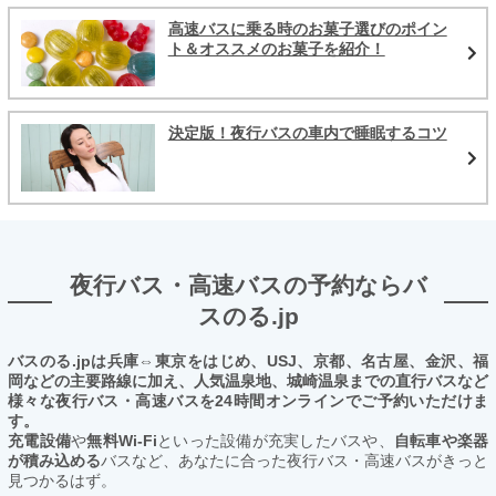
高速バスに乗る時のお菓子選びのポイン
ト＆オススメのお菓子を紹介！
決定版！夜行バスの車内で睡眠するコツ
夜行バス・高速バスの予約ならバ
スのる.jp
バスのる.jpは兵庫⇔東京をはじめ、USJ、京都、名古屋、金沢、福
岡などの主要路線に加え、人気温泉地、城崎温泉までの直行バスなど
様々な夜行バス・高速バスを24時間オンラインでご予約いただけま
す。
充電設備
や
無料Wi-Fi
といった設備が充実したバスや、
自転車や楽器
が積み込める
バスなど、あなたに合った夜行バス・高速バスがきっと
見つかるはず。