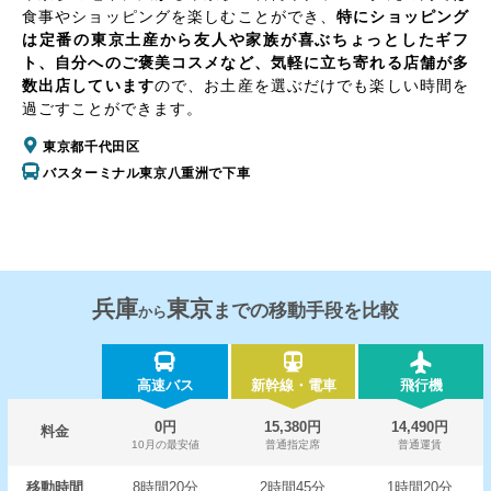
食事やショッピングを楽しむことができ、
特にショッピング
は定番の東京土産から友人や家族が喜ぶちょっとしたギフ
ト、自分へのご褒美コスメなど、気軽に立ち寄れる店舗が多
数出店しています
ので、お土産を選ぶだけでも楽しい時間を
過ごすことができます。
東京都千代田区
バスターミナル東京八重洲で下車
兵庫
東京
までの移動手段を比較
から
高速バス
新幹線・電車
飛行機
0円
15,380円
14,490円
料金
10月の最安値
普通指定席
普通運賃
移動時間
8時間20分
2時間45分
1時間20分