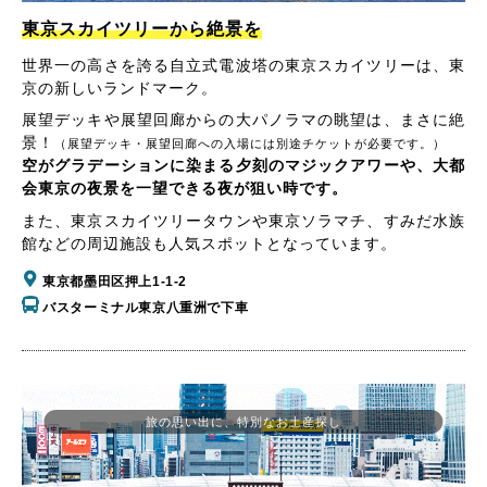
東京スカイツリーから絶景を
世界一の高さを誇る自立式電波塔の東京スカイツリーは、東
京の新しいランドマーク。
展望デッキや展望回廊からの大パノラマの眺望は、まさに絶
景！
（展望デッキ・展望回廊への入場には別途チケットが必要です。）
空がグラデーションに染まる夕刻のマジックアワーや、大都
会東京の夜景を一望できる夜が狙い時です。
また、東京スカイツリータウンや東京ソラマチ、すみだ水族
館などの周辺施設も人気スポットとなっています。
東京都墨田区押上1-1-2
バスターミナル東京八重洲で下車
旅の思い出に、特別なお土産探し