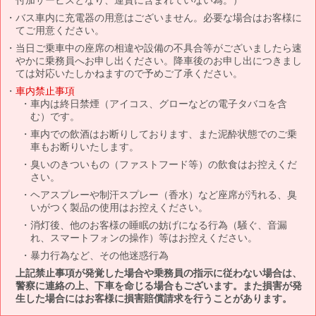
バス車内に充電器の用意はございません。必要な場合はお客様に
てご用意ください。
当日ご乗車中の座席の相違や設備の不具合等がございましたら速
やかに乗務員へお申し出ください。降車後のお申し出につきまし
ては対応いたしかねますので予めご了承ください。
車内禁止事項
車内は終日禁煙（アイコス、グローなどの電子タバコを含
む）です。
車内での飲酒はお断りしております、また泥酔状態でのご乗
車もお断りいたします。
臭いのきついもの（ファストフード等）の飲食はお控えくだ
さい。
ヘアスプレーや制汗スプレー（香水）など座席が汚れる、臭
いがつく製品の使用はお控えください。
消灯後、他のお客様の睡眠の妨げになる行為（騒ぐ、音漏
れ、スマートフォンの操作）等はお控えください。
暴力行為など、その他迷惑行為
上記禁止事項が発覚した場合や乗務員の指示に従わない場合は、
警察に連絡の上、下車を命じる場合もございます。また損害が発
生した場合にはお客様に損害賠償請求を行うことがあります。