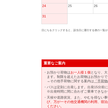
24
25
26
31
日にちをクリックすると、該当日に運行する便の一覧が
重要なご案内
お預かり荷物は
お一人様１個
となり、大
ます。制限を超えたお荷物はお預かりで
→その他手荷物に関する案内は
「手荷物
バスは定刻に出発します。出発15分前
※出発時間に間に合わずご乗車できなか
天候や道路状況、また、やむを得ない事
び、万が一その他交通機関の利用、宿泊
ください。