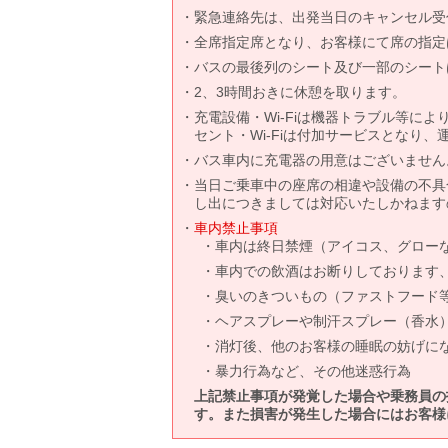
緊急連絡先は、出発当日のキャンセル受
全席指定席となり、お客様にて席の指定
バスの最後列のシート及び一部のシート
2、3時間おきに休憩を取ります。
充電設備・Wi-Fiは機器トラブル等に
セント・Wi-Fiは付加サービスとなり
バス車内に充電器の用意はございません
当日ご乗車中の座席の相違や設備の不具
し出につきましては対応いたしかねます
車内禁止事項
車内は終日禁煙（アイコス、グロー
車内での飲酒はお断りしております
臭いのきついもの（ファストフード
ヘアスプレーや制汗スプレー（香水
消灯後、他のお客様の睡眠の妨げに
暴力行為など、その他迷惑行為
上記禁止事項が発覚した場合や乗務員の
す。また損害が発生した場合にはお客様