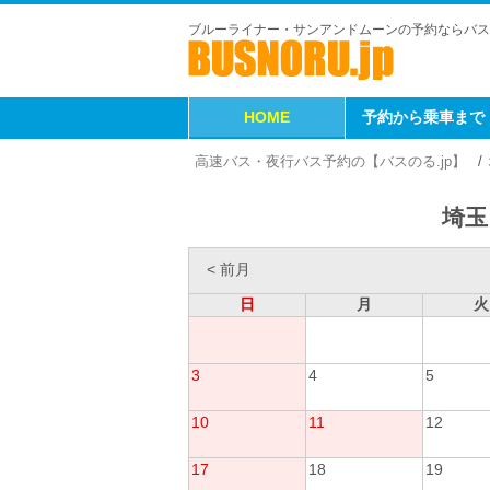
ブルーライナー・サンアンドムーンの予約ならバス
HOME
予約から乗車まで
高速バス・夜行バス予約の【バスのる.jp】
埼玉
< 前月
日
月
火
3
4
5
10
11
12
17
18
19