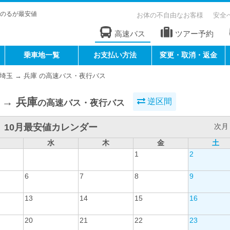
のるが最安値
お体の不自由なお客様
安全
高速バス
ツアー予約
乗車地一覧
お支払い方法
変更・取消・返金
埼玉 → 兵庫 の高速バス・夜行バス
 → 兵庫
逆区間
の高速バス・夜行バス
10月最安値カレンダー
次月 
水
木
金
土
1
2
6
7
8
9
13
14
15
16
20
21
22
23