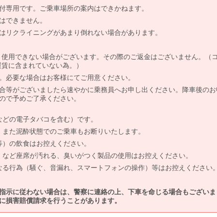
付専用です。ご乗車場所の案内はできかねます。
はできません。
はリクライニングがあまり倒れない場合があります。
より使用できない場合がございます。その際のご返金はございません。（
、運賃に含まれていない為。）
。必要な場合はお客様にてご用意ください。
合等がございましたら速やかに乗務員へお申し出ください。降車後のお
ので予めご了承ください。
などの電子タバコを含む）です。
、また泥酔状態でのご乗車もお断りいたします。
等）の飲食はお控えください。
）など座席が汚れる、臭いがつく製品の使用はお控えください。
なる行為（騒ぐ、音漏れ、スマートフォンの操作）等はお控えください
指示に従わない場合は、警察に連絡の上、下車を命じる場合もございま
に損害賠償請求を行うことがあります。