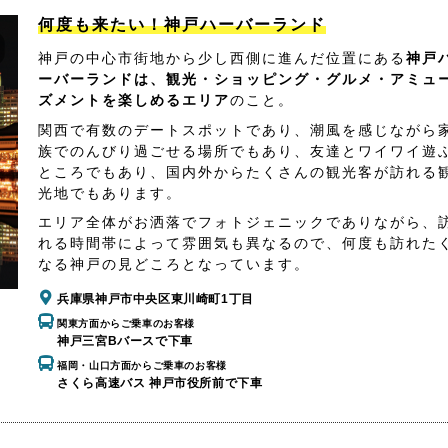
何度も来たい！神戸ハーバーランド
神戸の中心市街地から少し西側に進んだ位置にある
神戸
ーバーランドは、観光・ショッピング・グルメ・アミュ
ズメントを楽しめるエリア
のこと。
関西で有数のデートスポットであり、潮風を感じながら
族でのんびり過ごせる場所でもあり、友達とワイワイ遊
ところでもあり、国内外からたくさんの観光客が訪れる
光地でもあります。
エリア全体がお洒落でフォトジェニックでありながら、
れる時間帯によって雰囲気も異なるので、何度も訪れた
なる神戸の見どころとなっています。
兵庫県神戸市中央区東川崎町1丁目
関東方面からご乗車のお客様
神戸三宮Bバースで下車
福岡・山口方面からご乗車のお客様
さくら高速バス 神戸市役所前で下車