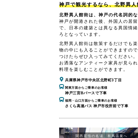
神戸で観光するなら、北野異人
北野異人館街は、神戸の代名詞的な
神戸が開港された後、外国人の居留
で、日本の建築とは異なる異国情緒
ろとなっています。
北野異人館街は散策するだけでも楽
物の中にも入ることができますので
つけたらぜひ入ってみてください。
お洒落なアンティーク家具が見られ
料理を楽しむことができます。
兵庫県神戸市中央区北野町3丁目
関東方面からご乗車のお客様
神戸三宮Bバースで下車
福岡・山口方面からご乗車のお客様
さくら高速バス 神戸市役所前で下車
関西屈指の名湯、有馬温泉へ