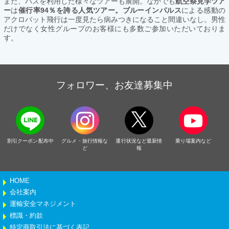
また、バスを利用した様々なツアーも展開。なかでも
航空祭見学ツア
ー
は
催行率94％を誇る人気ツアー。ブルーインパルス
による感動の
アクロバット飛行は一度見たら病みつきになること間違いなし。男性
だけでなく女性グループのお客様にも多数ご参加いただいておりま
す。
フォロワー、お友達募集中
割引クーポン配布中
グルメ・旅行情報な
運行状況など最新情
乗り場案内など
ど
報
HOME
会社案内
運輸安全マネジメント
標識・約款
特定商取引法に基づく表記