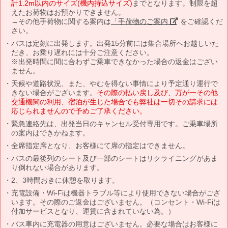
計1.2m以内のサイズ(機内持込サイズ)
までとなります。制限を超
えたお荷物はお預かりできません。
→その他手荷物に関する案内は
「手荷物のご案内」
をご確認くだ
さい。
バスは定刻に出発します。出発15分前には集合場所へお越しいた
だき、お乗り遅れには十分ご注意ください。
※出発時間に間に合わずご乗車できなかった場合の返金はござい
ません。
天候や道路状況、また、やむを得ない事情により予定通り運行で
きない場合がございます。
その際の払い戻し及び、万が一その他
交通機関の利用、宿泊が生じた場合でも弊社は一切その請求には
応じられませんので予めご了承ください。
緊急連絡先は、出発当日のキャンセル受付専用です。ご乗車場所
の案内はできかねます。
全席指定席となり、お客様にて席の指定はできません。
バスの最後列のシート及び一部のシートはリクライニングがあま
り倒れない場合があります。
2、3時間おきに休憩を取ります。
充電設備・Wi-Fiは機器トラブル等により使用できない場合がござ
います。その際のご返金はございません。（コンセント・Wi-Fiは
付加サービスとなり、運賃に含まれていない為。）
バス車内に充電器の用意はございません。必要な場合はお客様に