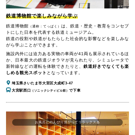
鉄道博物館で楽しみながら学ぶ
鉄道博物館
は、鉄道・歴史・教育をコンセプ
（通称：てっぱく）
トにした日本を代表する鉄道ミュージアム。
鉄道の役割や鉄道がもたらした社会的な影響などを楽しみな
がら学ぶことができます。
施設内外には迫力ある実物の車両が41両も展示されているほ
か、日本最大の鉄道ジオラマが見られたり、シミュレータで
新幹線などの運転を体験できたりと、
鉄道好きでなくても楽
しめる観光スポット
となっています。
埼玉県さいたま市大宮区大成町3-47
大宮駅西口
で下車
（ソニックシティビル前）
お風呂にのんびり浸かってリラックス♨