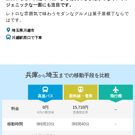
ジェニックな一面にも注目です。
レトロな雰囲気で味わうモダンなグルメは菓子屋横丁ならで
はです。
埼玉県川越市
川越駅西口で下車
兵庫
埼玉
までの移動手段を比較
から
高速バス
新幹線・電車
飛行機
0円
15,710円
料金
－
6月の最安値
普通指定席
移動時間
9時間10分
3時間40分
－