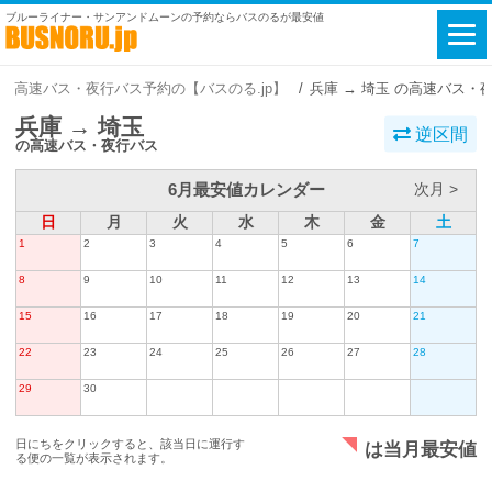
ブルーライナー・サンアンドムーンの予約ならバスのるが最安値
高速バス・夜行バス予約の【バスのる.jp】
兵庫 → 埼玉 の高速バス・
兵庫 → 埼玉
逆区間
の高速バス・夜行バス
6月最安値カレンダー
次月 >
日
月
火
水
木
金
土
1
2
3
4
5
6
7
8
9
10
11
12
13
14
15
16
17
18
19
20
21
22
23
24
25
26
27
28
29
30
日にちをクリックすると、該当日に運行す
は当月最安値
る便の一覧が表示されます。