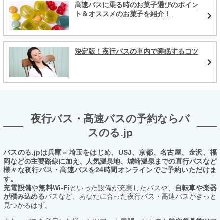
高速バスに乗る時のお菓子選びのポイン
ト＆オススメのお菓子を紹介！
決定版！夜行バスの車内で睡眠するコツ
夜行バス・高速バスの予約ならバ
スのる.jp
バスのる.jpは兵庫⇔埼玉をはじめ、USJ、京都、名古屋、金沢、福
岡などの主要路線に加え、人気温泉地、城崎温泉までの直行バスなど
様々な夜行バス・高速バスを24時間オンラインでご予約いただけま
す。
充電設備
や
無料Wi-Fi
といった設備が充実したバスや、
自転車や楽器
が積み込める
バスなど、あなたに合った夜行バス・高速バスがきっと
見つかるはず。