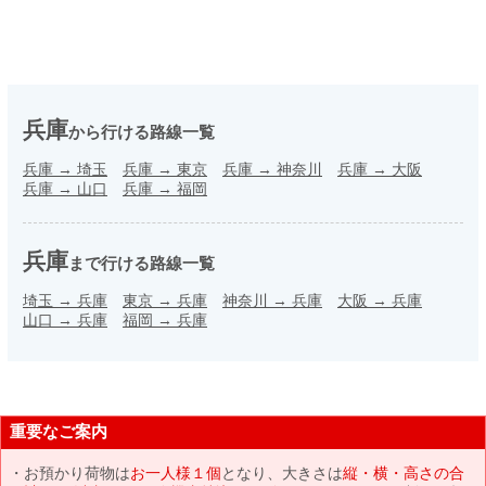
兵庫
から行ける路線一覧
兵庫
→
埼玉
兵庫
→
東京
兵庫
→
神奈川
兵庫
→
大阪
兵庫
→
山口
兵庫
→
福岡
兵庫
まで行ける路線一覧
埼玉
→
兵庫
東京
→
兵庫
神奈川
→
兵庫
大阪
→
兵庫
山口
→
兵庫
福岡
→
兵庫
重要なご案内
お預かり荷物は
お一人様１個
となり、大きさは
縦・横・高さの合