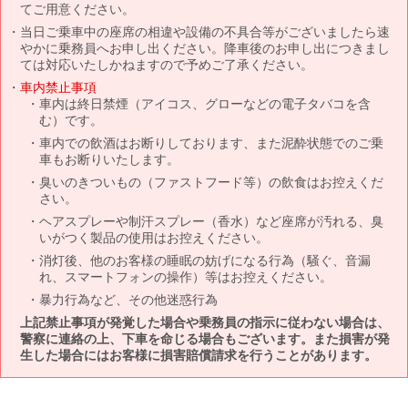
てご用意ください。
当日ご乗車中の座席の相違や設備の不具合等がございましたら速
やかに乗務員へお申し出ください。降車後のお申し出につきまし
ては対応いたしかねますので予めご了承ください。
車内禁止事項
車内は終日禁煙（アイコス、グローなどの電子タバコを含
む）です。
車内での飲酒はお断りしております、また泥酔状態でのご乗
車もお断りいたします。
臭いのきついもの（ファストフード等）の飲食はお控えくだ
さい。
ヘアスプレーや制汗スプレー（香水）など座席が汚れる、臭
いがつく製品の使用はお控えください。
消灯後、他のお客様の睡眠の妨げになる行為（騒ぐ、音漏
れ、スマートフォンの操作）等はお控えください。
暴力行為など、その他迷惑行為
上記禁止事項が発覚した場合や乗務員の指示に従わない場合は、
警察に連絡の上、下車を命じる場合もございます。また損害が発
生した場合にはお客様に損害賠償請求を行うことがあります。