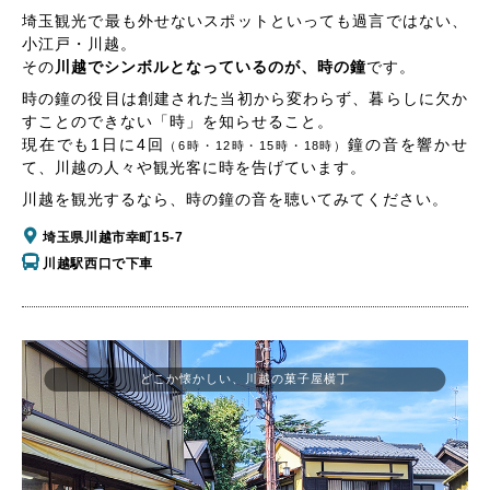
埼玉観光で最も外せないスポットといっても過言ではない、
小江戸・川越。
その
川越でシンボルとなっているのが、時の鐘
です。
時の鐘の役目は創建された当初から変わらず、暮らしに欠か
すことのできない「時」を知らせること。
現在でも1日に4回
鐘の音を響かせ
（6時・12時・15時・18時）
て、川越の人々や観光客に時を告げています。
川越を観光するなら、時の鐘の音を聴いてみてください。
埼玉県川越市幸町15-7
川越駅西口で下車
どこか懐かしい、川越の菓子屋横丁