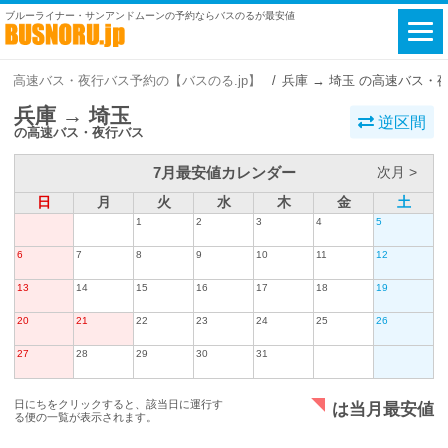
ブルーライナー・サンアンドムーンの予約ならバスのるが最安値
高速バス・夜行バス予約の【バスのる.jp】
兵庫 → 埼玉 の高速バス・
兵庫 → 埼玉
逆区間
の高速バス・夜行バス
7月最安値カレンダー
次月 >
日
月
火
水
木
金
土
1
2
3
4
5
6
7
8
9
10
11
12
13
14
15
16
17
18
19
20
21
22
23
24
25
26
27
28
29
30
31
日にちをクリックすると、該当日に運行す
は当月最安値
る便の一覧が表示されます。