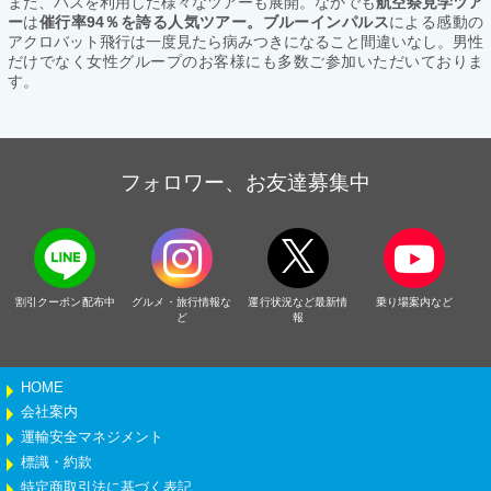
また、バスを利用した様々なツアーも展開。なかでも
航空祭見学ツア
ー
は
催行率94％を誇る人気ツアー。ブルーインパルス
による感動の
アクロバット飛行は一度見たら病みつきになること間違いなし。男性
だけでなく女性グループのお客様にも多数ご参加いただいておりま
す。
フォロワー、お友達募集中
割引クーポン配布中
グルメ・旅行情報な
運行状況など最新情
乗り場案内など
ど
報
HOME
会社案内
運輸安全マネジメント
標識・約款
特定商取引法に基づく表記