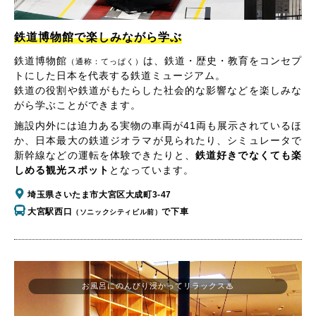
鉄道博物館で楽しみながら学ぶ
鉄道博物館
は、鉄道・歴史・教育をコンセプ
（通称：てっぱく）
トにした日本を代表する鉄道ミュージアム。
鉄道の役割や鉄道がもたらした社会的な影響などを楽しみな
がら学ぶことができます。
施設内外には迫力ある実物の車両が41両も展示されているほ
か、日本最大の鉄道ジオラマが見られたり、シミュレータで
新幹線などの運転を体験できたりと、
鉄道好きでなくても楽
しめる観光スポット
となっています。
埼玉県さいたま市大宮区大成町3-47
大宮駅西口
で下車
（ソニックシティビル前）
お風呂にのんびり浸かってリラックス♨