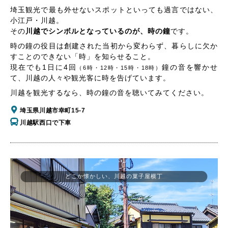
埼玉観光で最も外せないスポットといっても過言ではない、
小江戸・川越。
その
川越でシンボルとなっているのが、時の鐘
です。
時の鐘の役目は創建された当初から変わらず、暮らしに欠か
すことのできない「時」を知らせること。
現在でも1日に4回
鐘の音を響かせ
（6時・12時・15時・18時）
て、川越の人々や観光客に時を告げています。
川越を観光するなら、時の鐘の音を聴いてみてください。
埼玉県川越市幸町15-7
川越駅西口で下車
どこか懐かしい、川越の菓子屋横丁