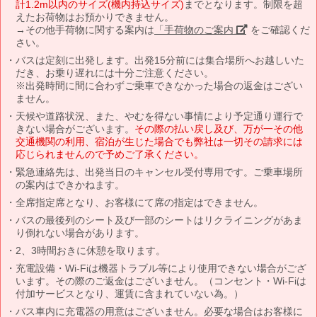
計1.2m以内のサイズ(機内持込サイズ)
までとなります。制限を超
えたお荷物はお預かりできません。
→その他手荷物に関する案内は
「手荷物のご案内」
をご確認くだ
さい。
バスは定刻に出発します。出発15分前には集合場所へお越しいた
だき、お乗り遅れには十分ご注意ください。
※出発時間に間に合わずご乗車できなかった場合の返金はござい
ません。
天候や道路状況、また、やむを得ない事情により予定通り運行で
きない場合がございます。
その際の払い戻し及び、万が一その他
交通機関の利用、宿泊が生じた場合でも弊社は一切その請求には
応じられませんので予めご了承ください。
緊急連絡先は、出発当日のキャンセル受付専用です。ご乗車場所
の案内はできかねます。
全席指定席となり、お客様にて席の指定はできません。
バスの最後列のシート及び一部のシートはリクライニングがあま
り倒れない場合があります。
2、3時間おきに休憩を取ります。
充電設備・Wi-Fiは機器トラブル等により使用できない場合がござ
います。その際のご返金はございません。（コンセント・Wi-Fiは
付加サービスとなり、運賃に含まれていない為。）
バス車内に充電器の用意はございません。必要な場合はお客様に