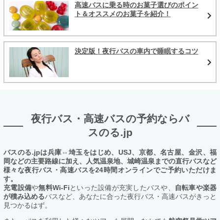
高速バスに乗る時のお菓子選びのポイン
ト＆オススメのお菓子を紹介！
決定版！夜行バスの車内で睡眠するコツ
夜行バス・高速バスの予約ならバ
スのる.jp
バスのる.jpは兵庫⇔埼玉をはじめ、USJ、京都、名古屋、金沢、福
岡などの主要路線に加え、人気温泉地、城崎温泉までの直行バスなど
様々な夜行バス・高速バスを24時間オンラインでご予約いただけま
す。
充電設備
や
無料Wi-Fi
といった設備が充実したバスや、
自転車や楽器
が積み込める
バスなど、あなたに合った夜行バス・高速バスがきっと
見つかるはず。