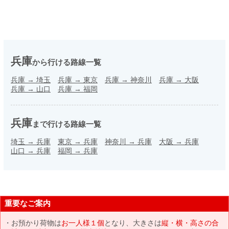
兵庫
から行ける路線一覧
兵庫
→
埼玉
兵庫
→
東京
兵庫
→
神奈川
兵庫
→
大阪
兵庫
→
山口
兵庫
→
福岡
兵庫
まで行ける路線一覧
埼玉
→
兵庫
東京
→
兵庫
神奈川
→
兵庫
大阪
→
兵庫
山口
→
兵庫
福岡
→
兵庫
重要なご案内
お預かり荷物は
お一人様１個
となり、大きさは
縦・横・高さの合