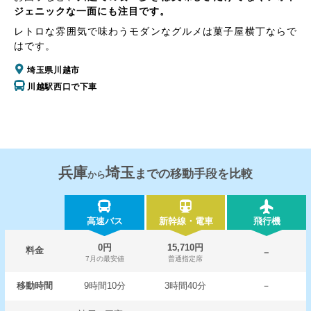
ジェニックな一面にも注目です。
レトロな雰囲気で味わうモダンなグルメは菓子屋横丁ならで
はです。
埼玉県川越市
川越駅西口で下車
兵庫
埼玉
までの移動手段を比較
から
高速バス
新幹線・電車
飛行機
0円
15,710円
料金
－
7月の最安値
普通指定席
移動時間
9時間10分
3時間40分
－