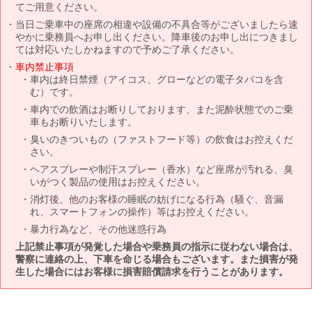
てご用意ください。
当日ご乗車中の座席の相違や設備の不具合等がございましたら速
やかに乗務員へお申し出ください。降車後のお申し出につきまし
ては対応いたしかねますので予めご了承ください。
車内禁止事項
車内は終日禁煙（アイコス、グローなどの電子タバコを含
む）です。
車内での飲酒はお断りしております、また泥酔状態でのご乗
車もお断りいたします。
臭いのきついもの（ファストフード等）の飲食はお控えくだ
さい。
ヘアスプレーや制汗スプレー（香水）など座席が汚れる、臭
いがつく製品の使用はお控えください。
消灯後、他のお客様の睡眠の妨げになる行為（騒ぐ、音漏
れ、スマートフォンの操作）等はお控えください。
暴力行為など、その他迷惑行為
上記禁止事項が発覚した場合や乗務員の指示に従わない場合は、
警察に連絡の上、下車を命じる場合もございます。また損害が発
生した場合にはお客様に損害賠償請求を行うことがあります。