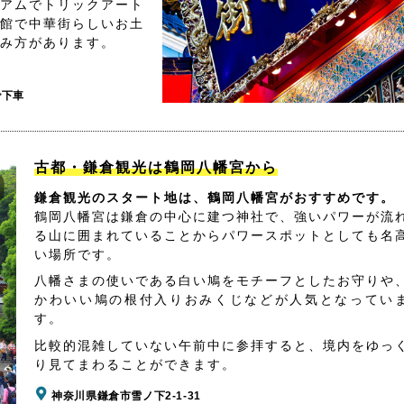
アムでトリックアート
館で中華街らしいお土
み方があります。
で下車
古都・鎌倉観光は鶴岡八幡宮から
鎌倉観光のスタート地は、鶴岡八幡宮がおすすめです。
鶴岡八幡宮は鎌倉の中心に建つ神社で、強いパワーが流
る山に囲まれていることからパワースポットとしても名
い場所です。
八幡さまの使いである白い鳩をモチーフとしたお守りや
かわいい鳩の根付入りおみくじなどが人気となってい
す。
比較的混雑していない午前中に参拝すると、境内をゆっ
り見てまわることができます。
神奈川県鎌倉市雪ノ下2-1-31