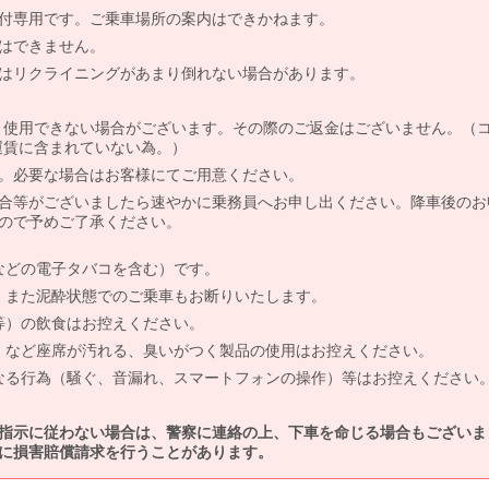
付専用です。ご乗車場所の案内はできかねます。
はできません。
はリクライニングがあまり倒れない場合があります。
より使用できない場合がございます。その際のご返金はございません。（
、運賃に含まれていない為。）
。必要な場合はお客様にてご用意ください。
合等がございましたら速やかに乗務員へお申し出ください。降車後のお
ので予めご了承ください。
などの電子タバコを含む）です。
、また泥酔状態でのご乗車もお断りいたします。
等）の飲食はお控えください。
）など座席が汚れる、臭いがつく製品の使用はお控えください。
なる行為（騒ぐ、音漏れ、スマートフォンの操作）等はお控えください
指示に従わない場合は、警察に連絡の上、下車を命じる場合もございま
に損害賠償請求を行うことがあります。