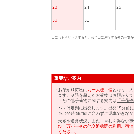
23
24
25
30
31
日にちをクリックすると、該当日に運行する便の一覧が
重要なご案内
お預かり荷物は
お一人様１個
となり、大
ます。制限を超えたお荷物はお預かりで
→その他手荷物に関する案内は
「手荷物
バスは定刻に出発します。出発15分前
※出発時間に間に合わずご乗車できなか
天候や道路状況、また、やむを得ない事
び、万が一その他交通機関の利用、宿泊
ください。