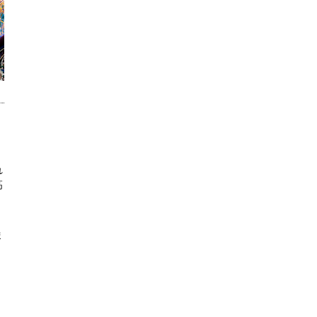
れ
高
、
ま
く