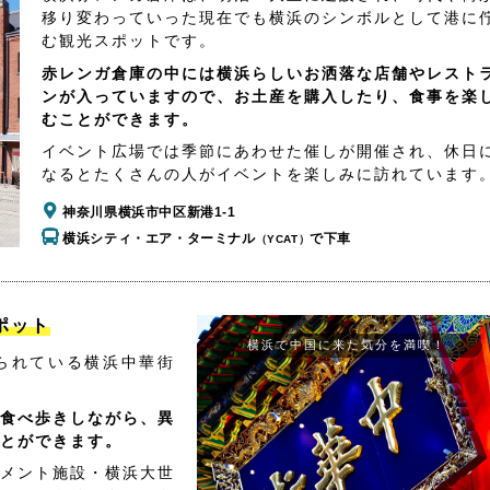
移り変わっていった現在でも横浜のシンボルとして港に
む観光スポットです。
赤レンガ倉庫の中には横浜らしいお洒落な店舗やレスト
ンが入っていますので、お土産を購入したり、食事を楽
むことができます。
イベント広場では季節にあわせた催しが開催され、休日
なるとたくさんの人がイベントを楽しみに訪れています
神奈川県横浜市中区新港1-1
横浜シティ・エア・ターミナル
で下車
（YCAT）
ポット
横浜で中国に来た気分を満喫！
られている横浜中華街
食べ歩きしながら、異
とができます。
メント施設・横浜大世