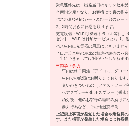
緊急連絡先は、出発当日のキャンセル受
全席指定席となり、お客様にて席の指定
バスの最後列のシート及び一部のシート
2、3時間おきに休憩を取ります。
充電設備・Wi-Fiは機器トラブル等に
セント・Wi-Fiは付加サービスとなり
バス車内に充電器の用意はございません
当日ご乗車中の座席の相違や設備の不具
し出につきましては対応いたしかねます
車内禁止事項
車内は終日禁煙（アイコス、グロー
車内での飲酒はお断りしております
臭いのきついもの（ファストフード
ヘアスプレーや制汗スプレー（香水
消灯後、他のお客様の睡眠の妨げに
暴力行為など、その他迷惑行為
上記禁止事項が発覚した場合や乗務員の
す。また損害が発生した場合にはお客様