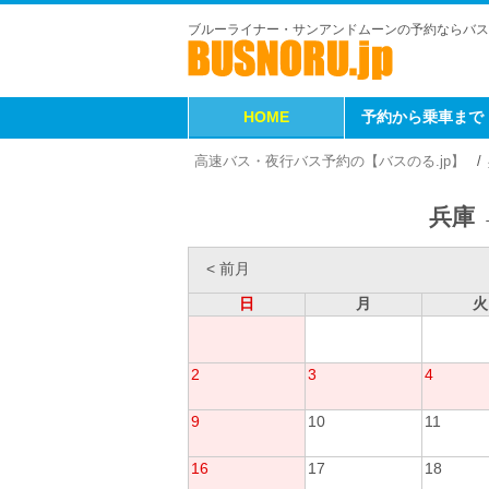
ブルーライナー・サンアンドムーンの予約ならバス
HOME
予約から乗車まで
高速バス・夜行バス予約の【バスのる.jp】
兵庫 
< 前月
日
月
火
2
3
4
9
10
11
16
17
18