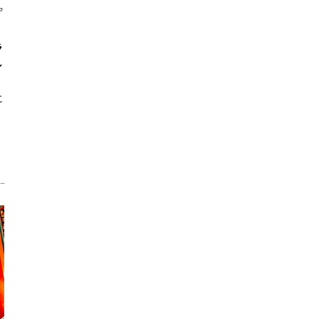
佇
ラ
し
に
。