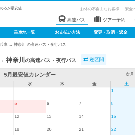
のるが最安値
お体の不自由なお客様
安全
高速バス
ツアー予約
乗車地一覧
お支払い方法
変更・取消・返金
兵庫 → 神奈川 の高速バス・夜行バス
→ 神奈川
逆区間
の高速バス・夜行バス
5月最安値カレンダー
次月 
水
木
金
土
1
5
6
7
8
12
13
14
15
19
20
21
22