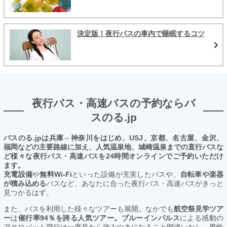
決定版！夜行バスの車内で睡眠するコツ
夜行バス・高速バスの予約ならバ
スのる.jp
バスのる.jpは兵庫⇔神奈川をはじめ、USJ、京都、名古屋、金沢、
福岡などの主要路線に加え、人気温泉地、城崎温泉までの直行バスな
ど様々な夜行バス・高速バスを24時間オンラインでご予約いただけ
ます。
充電設備
や
無料Wi-Fi
といった設備が充実したバスや、
自転車や楽器
が積み込める
バスなど、あなたに合った夜行バス・高速バスがきっと
見つかるはず。
また、バスを利用した様々なツアーも展開。なかでも
航空祭見学ツア
ー
は
催行率94％を誇る人気ツアー。ブルーインパルス
による感動の
アクロバット飛行は一度見たら病みつきになること間違いなし。男性