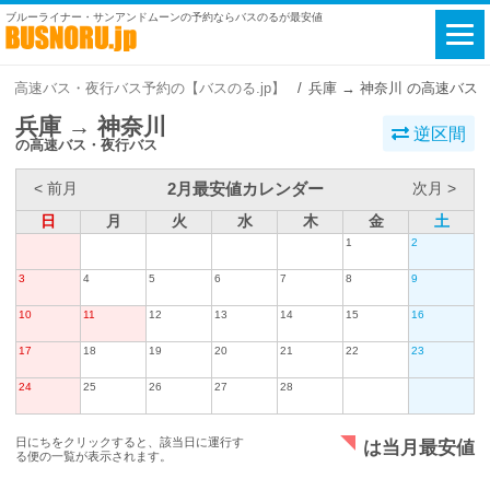
ブルーライナー・サンアンドムーンの予約ならバスのるが最安値
高速バス・夜行バス予約の【バスのる.jp】
兵庫 → 神奈川 の高速バス
兵庫 → 神奈川
逆区間
の高速バス・夜行バス
2月最安値カレンダー
< 前月
次月 >
日
月
火
水
木
金
土
1
2
3
4
5
6
7
8
9
10
11
12
13
14
15
16
17
18
19
20
21
22
23
24
25
26
27
28
日にちをクリックすると、該当日に運行す
は当月最安値
る便の一覧が表示されます。