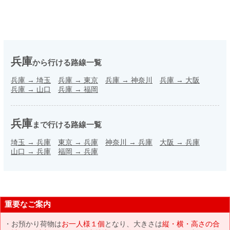
兵庫
から行ける路線一覧
兵庫
→
埼玉
兵庫
→
東京
兵庫
→
神奈川
兵庫
→
大阪
兵庫
→
山口
兵庫
→
福岡
兵庫
まで行ける路線一覧
埼玉
→
兵庫
東京
→
兵庫
神奈川
→
兵庫
大阪
→
兵庫
山口
→
兵庫
福岡
→
兵庫
重要なご案内
お預かり荷物は
お一人様１個
となり、大きさは
縦・横・高さの合