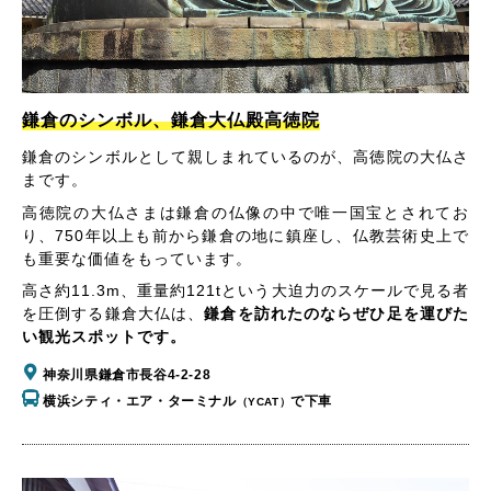
鎌倉のシンボル、鎌倉大仏殿高徳院
鎌倉のシンボルとして親しまれているのが、高徳院の大仏さ
まです。
高徳院の大仏さまは鎌倉の仏像の中で唯一国宝とされてお
り、750年以上も前から鎌倉の地に鎮座し、仏教芸術史上で
も重要な価値をもっています。
高さ約11.3m、重量約121tという大迫力のスケールで見る者
を圧倒する鎌倉大仏は、
鎌倉を訪れたのならぜひ足を運びた
い観光スポットです。
神奈川県鎌倉市長谷4-2-28
横浜シティ・エア・ターミナル
で下車
（YCAT）