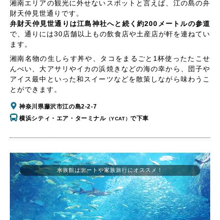
湘南エリアの観光に外せないスポットと言えば、江の島の弁
財天仲見世通りです。
弁財天仲見世通りは江島神社へと続く約200メートルの参道
で、通りには30店舗以上もの飲食店や土産店が軒を連ねてい
ます。
湘南名物の生しらす丼や、タコをまるごと1杯使ったたこせ
んべい、大アサリやイカの浜焼きなどの海の幸から、団子や
アイス最中といった和スイーツなどを散策しながら味わうこ
とができます。
神奈川県藤沢市江の島2-2-7
横浜シティ・エア・ターミナル
で下車
（YCAT）
水族館はデートや家族旅行にオススメ！