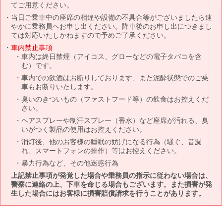
てご用意ください。
当日ご乗車中の座席の相違や設備の不具合等がございましたら速
やかに乗務員へお申し出ください。降車後のお申し出につきまし
ては対応いたしかねますので予めご了承ください。
車内禁止事項
車内は終日禁煙（アイコス、グローなどの電子タバコを含
む）です。
車内での飲酒はお断りしております、また泥酔状態でのご乗
車もお断りいたします。
臭いのきついもの（ファストフード等）の飲食はお控えくだ
さい。
ヘアスプレーや制汗スプレー（香水）など座席が汚れる、臭
いがつく製品の使用はお控えください。
消灯後、他のお客様の睡眠の妨げになる行為（騒ぐ、音漏
れ、スマートフォンの操作）等はお控えください。
暴力行為など、その他迷惑行為
上記禁止事項が発覚した場合や乗務員の指示に従わない場合は、
警察に連絡の上、下車を命じる場合もございます。また損害が発
生した場合にはお客様に損害賠償請求を行うことがあります。