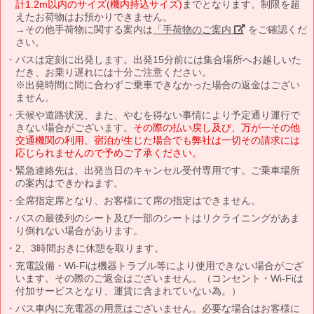
計1.2m以内のサイズ(機内持込サイズ)
までとなります。制限を超
えたお荷物はお預かりできません。
→その他手荷物に関する案内は
「手荷物のご案内」
をご確認くだ
さい。
バスは定刻に出発します。出発15分前には集合場所へお越しいた
だき、お乗り遅れには十分ご注意ください。
※出発時間に間に合わずご乗車できなかった場合の返金はござい
ません。
天候や道路状況、また、やむを得ない事情により予定通り運行で
きない場合がございます。
その際の払い戻し及び、万が一その他
交通機関の利用、宿泊が生じた場合でも弊社は一切その請求には
応じられませんので予めご了承ください。
緊急連絡先は、出発当日のキャンセル受付専用です。ご乗車場所
の案内はできかねます。
全席指定席となり、お客様にて席の指定はできません。
バスの最後列のシート及び一部のシートはリクライニングがあま
り倒れない場合があります。
2、3時間おきに休憩を取ります。
充電設備・Wi-Fiは機器トラブル等により使用できない場合がござ
います。その際のご返金はございません。（コンセント・Wi-Fiは
付加サービスとなり、運賃に含まれていない為。）
バス車内に充電器の用意はございません。必要な場合はお客様に