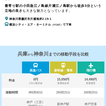
最寄り駅の小田急江ノ島線片瀬江ノ島駅から徒歩3分という
立地の良さ
も大きな魅力となっています。
神奈川県藤沢市片瀬海岸2-19-1
横浜シティ・エア・ターミナル
で下車
（YCAT）
兵庫
神奈川
までの移動手段を比較
から
高速バス
新幹線・電車
飛行機
0円
15,050円
14,490円
料金
2月の最安値
普通指定席
普通運賃
移動時間
8時間40分
2時間25分
1時間20分
神戸（三宮）
新神戸駅
神戸空港