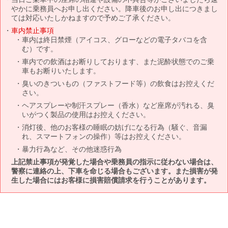
やかに乗務員へお申し出ください。降車後のお申し出につきまし
ては対応いたしかねますので予めご了承ください。
車内禁止事項
車内は終日禁煙（アイコス、グローなどの電子タバコを含
む）です。
車内での飲酒はお断りしております、また泥酔状態でのご乗
車もお断りいたします。
臭いのきついもの（ファストフード等）の飲食はお控えくだ
さい。
ヘアスプレーや制汗スプレー（香水）など座席が汚れる、臭
いがつく製品の使用はお控えください。
消灯後、他のお客様の睡眠の妨げになる行為（騒ぐ、音漏
れ、スマートフォンの操作）等はお控えください。
暴力行為など、その他迷惑行為
上記禁止事項が発覚した場合や乗務員の指示に従わない場合は、
警察に連絡の上、下車を命じる場合もございます。また損害が発
生した場合にはお客様に損害賠償請求を行うことがあります。