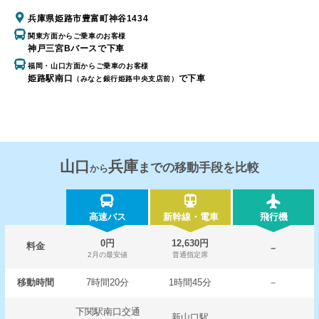
兵庫県姫路市豊富町神谷1434
関東方面からご乗車のお客様
神戸三宮Bバースで下車
福岡・山口方面からご乗車のお客様
姫路駅南口
で下車
（みなと銀行姫路中央支店前）
山口
兵庫
までの移動手段を比較
から
高速バス
新幹線・電車
飛行機
0円
12,630円
料金
－
2月の最安値
普通指定席
移動時間
7時間20分
1時間45分
－
下関駅南口交通
新山口駅