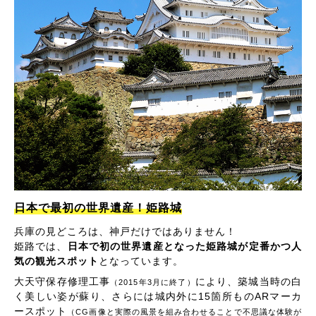
日本で最初の世界遺産！姫路城
兵庫の見どころは、神戸だけではありません！
姫路では、
日本で初の世界遺産となった姫路城が定番かつ人
気の観光スポット
となっています。
大天守保存修理工事
により、築城当時の白
（2015年3月に終了）
く美しい姿が蘇り、さらには城内外に15箇所ものARマーカ
ースポット
（CG画像と実際の風景を組み合わせることで不思議な体験が