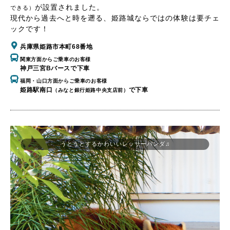
が設置されました。
できる）
現代から過去へと時を遡る、姫路城ならではの体験は要チェ
ックです！
兵庫県姫路市本町68番地
関東方面からご乗車のお客様
神戸三宮Bバースで下車
福岡・山口方面からご乗車のお客様
姫路駅南口
で下車
（みなと銀行姫路中央支店前）
うとうとするかわいいレッサーパンダ♫