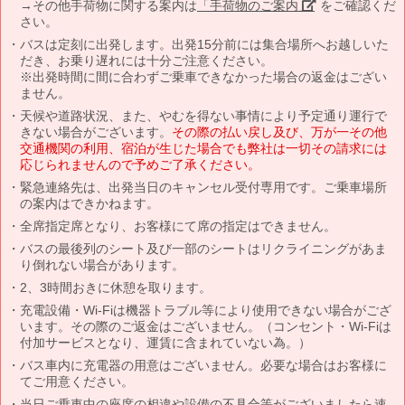
→その他手荷物に関する案内は
「手荷物のご案内」
をご確認くだ
さい。
バスは定刻に出発します。出発15分前には集合場所へお越しいた
だき、お乗り遅れには十分ご注意ください。
※出発時間に間に合わずご乗車できなかった場合の返金はござい
ません。
天候や道路状況、また、やむを得ない事情により予定通り運行で
きない場合がございます。
その際の払い戻し及び、万が一その他
交通機関の利用、宿泊が生じた場合でも弊社は一切その請求には
応じられませんので予めご了承ください。
緊急連絡先は、出発当日のキャンセル受付専用です。ご乗車場所
の案内はできかねます。
全席指定席となり、お客様にて席の指定はできません。
バスの最後列のシート及び一部のシートはリクライニングがあま
り倒れない場合があります。
2、3時間おきに休憩を取ります。
充電設備・Wi-Fiは機器トラブル等により使用できない場合がござ
います。その際のご返金はございません。（コンセント・Wi-Fiは
付加サービスとなり、運賃に含まれていない為。）
バス車内に充電器の用意はございません。必要な場合はお客様に
てご用意ください。
当日ご乗車中の座席の相違や設備の不具合等がございましたら速