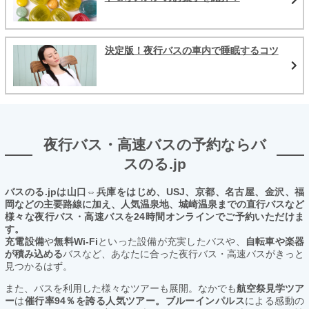
決定版！夜行バスの車内で睡眠するコツ
夜行バス・高速バスの予約ならバ
スのる.jp
バスのる.jpは山口⇔兵庫をはじめ、USJ、京都、名古屋、金沢、福
岡などの主要路線に加え、人気温泉地、城崎温泉までの直行バスなど
様々な夜行バス・高速バスを24時間オンラインでご予約いただけま
す。
充電設備
や
無料Wi-Fi
といった設備が充実したバスや、
自転車や楽器
が積み込める
バスなど、あなたに合った夜行バス・高速バスがきっと
見つかるはず。
また、バスを利用した様々なツアーも展開。なかでも
航空祭見学ツア
ー
は
催行率94％を誇る人気ツアー。ブルーインパルス
による感動の