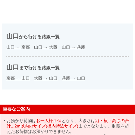
山口
から行ける路線一覧
山口
→
京都
山口
→
大阪
山口
→
兵庫
山口
まで行ける路線一覧
京都
→
山口
大阪
→
山口
兵庫
→
山口
重要なご案内
お預かり荷物は
お一人様１個
となり、大きさは
縦・横・高さの合
計1.2m以内のサイズ(機内持込サイズ)
までとなります。制限を超
えたお荷物はお預かりできません。