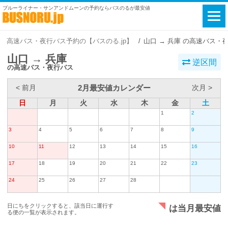
ブルーライナー・サンアンドムーンの予約ならバスのるが最安値
高速バス・夜行バス予約の【バスのる.jp】
山口 → 兵庫 の高速バス・
山口 → 兵庫
逆区間
の高速バス・夜行バス
2月最安値カレンダー
< 前月
次月 >
日
月
火
水
木
金
土
1
2
3
4
5
6
7
8
9
10
11
12
13
14
15
16
17
18
19
20
21
22
23
24
25
26
27
28
日にちをクリックすると、該当日に運行す
は当月最安値
る便の一覧が表示されます。