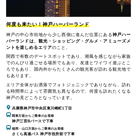
何度も来たい！神戸ハーバーランド
神戸の中心市街地から少し西側に進んだ位置にある
神戸ハー
バーランドは、観光・ショッピング・グルメ・アミューズメ
ントを楽しめるエリア
のこと。
関西で有数のデートスポットであり、潮風を感じながら家族
でのんびり過ごせる場所でもあり、友達とワイワイ遊ぶとこ
ろでもあり、国内外からたくさんの観光客が訪れる観光地で
もあります。
エリア全体がお洒落でフォトジェニックでありながら、訪れ
る時間帯によって雰囲気も異なるので、何度も訪れたくなる
神戸の見どころとなっています。
兵庫県神戸市中央区東川崎町1丁目
関東方面からご乗車のお客様
神戸三宮Bバースで下車
福岡・山口方面からご乗車のお客様
さくら高速バス 神戸市役所前で下車