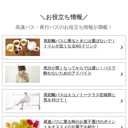
＼お役立ち情報／
高速バス・夜行バスのお役立ち情報が満載！
長距離バスに乗るときには選ばないで！
トイレが近くなるNGドリンク
気分が悪くなってからでは遅い！バスで
酔わないためのアドバイス
長距離バスはエコノミークラス症候群に
気を付けて！
高速バスに乗る時のお菓子選びのポイン
ト＆オススメのお菓子を紹介！