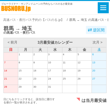
ブルーライナー・サンアンドムーンの予約ならバスのるが最安値
高速バス・夜行バス予約の【バスのる.jp】
群馬 → 埼玉 の高速バス・
群馬 → 埼玉
逆区間
の高速バス・夜行バス
3月最安値カレンダー
< 前月
次月 >
日
月
火
水
木
金
土
1
2
3
4
5
6
7
8
9
10
11
12
13
14
15
16
17
18
19
20
21
22
23
24
25
26
27
28
29
30
31
日にちをクリックすると、該当日に運行す
は当月最安値
る便の一覧が表示されます。