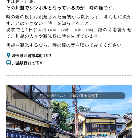
小江戸・川越。
その
川越でシンボルとなっているのが、時の鐘
です。
時の鐘の役目は創建された当初から変わらず、暮らしに欠か
すことのできない「時」を知らせること。
現在でも1日に4回
鐘の音を響かせ
（6時・12時・15時・18時）
て、川越の人々や観光客に時を告げています。
川越を観光するなら、時の鐘の音を聴いてみてください。
埼玉県川越市幸町15-7
川越駅西口で下車
どこか懐かしい、川越の菓子屋横丁