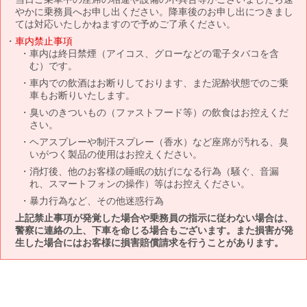
やかに乗務員へお申し出ください。降車後のお申し出につきまし
ては対応いたしかねますので予めご了承ください。
車内禁止事項
車内は終日禁煙（アイコス、グローなどの電子タバコを含
む）です。
車内での飲酒はお断りしております、また泥酔状態でのご乗
車もお断りいたします。
臭いのきついもの（ファストフード等）の飲食はお控えくだ
さい。
ヘアスプレーや制汗スプレー（香水）など座席が汚れる、臭
いがつく製品の使用はお控えください。
消灯後、他のお客様の睡眠の妨げになる行為（騒ぐ、音漏
れ、スマートフォンの操作）等はお控えください。
暴力行為など、その他迷惑行為
上記禁止事項が発覚した場合や乗務員の指示に従わない場合は、
警察に連絡の上、下車を命じる場合もございます。また損害が発
生した場合にはお客様に損害賠償請求を行うことがあります。