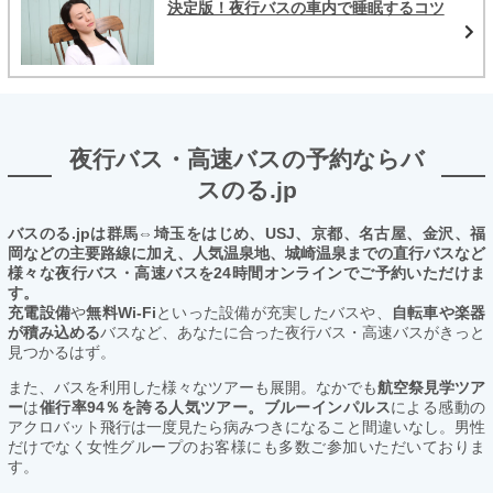
決定版！夜行バスの車内で睡眠するコツ
夜行バス・高速バスの予約ならバ
スのる.jp
バスのる.jpは群馬⇔埼玉をはじめ、USJ、京都、名古屋、金沢、福
岡などの主要路線に加え、人気温泉地、城崎温泉までの直行バスなど
様々な夜行バス・高速バスを24時間オンラインでご予約いただけま
す。
充電設備
や
無料Wi-Fi
といった設備が充実したバスや、
自転車や楽器
が積み込める
バスなど、あなたに合った夜行バス・高速バスがきっと
見つかるはず。
また、バスを利用した様々なツアーも展開。なかでも
航空祭見学ツア
ー
は
催行率94％を誇る人気ツアー。ブルーインパルス
による感動の
アクロバット飛行は一度見たら病みつきになること間違いなし。男性
だけでなく女性グループのお客様にも多数ご参加いただいておりま
す。