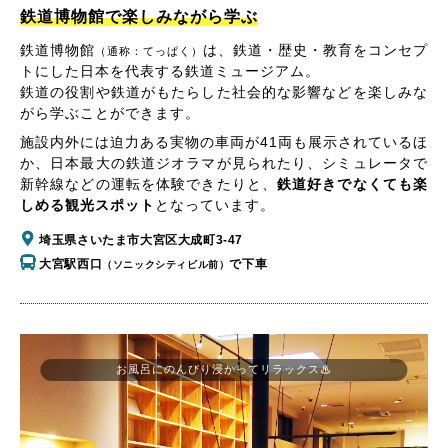
鉄道博物館で楽しみながら学ぶ
鉄道博物館
は、鉄道・歴史・教育をコンセプ
（通称：てっぱく）
トにした日本を代表する鉄道ミュージアム。
鉄道の役割や鉄道がもたらした社会的な影響などを楽しみな
がら学ぶことができます。
施設内外には迫力ある実物の車両が41両も展示されているほ
か、日本最大の鉄道ジオラマが見られたり、シミュレータで
新幹線などの運転を体験できたりと、
鉄道好きでなくても楽
しめる観光スポット
となっています。
埼玉県さいたま市大宮区大成町3-47
大宮駅西口
で下車
（ソニックシティビル前）
お風呂にのんびり浸かってリラックス♨