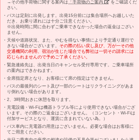
→その他手荷物に関する案内は
「手荷物のご案内」
をご確認くだ
さい。
バスは定刻に出発します。出発15分前には集合場所へお越しいた
だき、お乗り遅れには十分ご注意ください。
※出発時間に間に合わずご乗車できなかった場合の返金はござい
ません。
天候や道路状況、また、やむを得ない事情により予定通り運行で
きない場合がございます。
その際の払い戻し及び、万が一その他
交通機関の利用、宿泊が生じた場合でも弊社は一切その請求には
応じられませんので予めご了承ください。
緊急連絡先は、出発当日のキャンセル受付専用です。ご乗車場所
の案内はできかねます。
全席指定席となり、お客様にて席の指定はできません。
バスの最後列のシート及び一部のシートはリクライニングがあま
り倒れない場合があります。
2、3時間おきに休憩を取ります。
充電設備・Wi-Fiは機器トラブル等により使用できない場合がござ
います。その際のご返金はございません。（コンセント・Wi-Fiは
付加サービスとなり、運賃に含まれていない為。）
バス車内に充電器の用意はございません。必要な場合はお客様に
てご用意ください。
当日ご乗車中の座席の相違や設備の不具合等がございましたら速