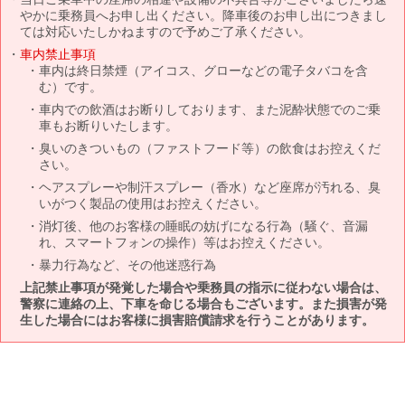
やかに乗務員へお申し出ください。降車後のお申し出につきまし
ては対応いたしかねますので予めご了承ください。
車内禁止事項
車内は終日禁煙（アイコス、グローなどの電子タバコを含
む）です。
車内での飲酒はお断りしております、また泥酔状態でのご乗
車もお断りいたします。
臭いのきついもの（ファストフード等）の飲食はお控えくだ
さい。
ヘアスプレーや制汗スプレー（香水）など座席が汚れる、臭
いがつく製品の使用はお控えください。
消灯後、他のお客様の睡眠の妨げになる行為（騒ぐ、音漏
れ、スマートフォンの操作）等はお控えください。
暴力行為など、その他迷惑行為
上記禁止事項が発覚した場合や乗務員の指示に従わない場合は、
警察に連絡の上、下車を命じる場合もございます。また損害が発
生した場合にはお客様に損害賠償請求を行うことがあります。