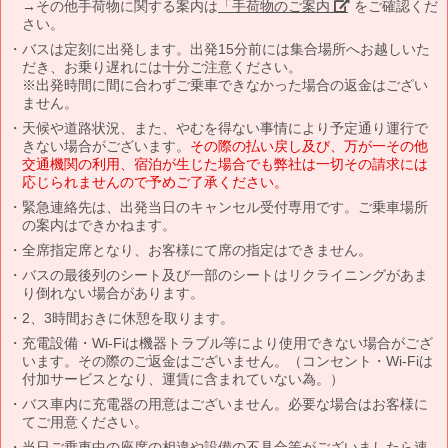
→その他手荷物に関する案内は
「手荷物のご案内」
をご確認くだ
さい。
バスは定刻に出発します。出発15分前には集合場所へお越しいた
だき、お乗り遅れには十分ご注意ください。
※出発時間に間に合わずご乗車できなかった場合の返金はござい
ません。
天候や道路状況、また、やむを得ない事情により予定通り運行で
きない場合がございます。
その際の払い戻し及び、万が一その他
交通機関の利用、宿泊が生じた場合でも弊社は一切その請求には
応じられませんので予めご了承ください。
緊急連絡先は、出発当日のキャンセル受付専用です。ご乗車場所
の案内はできかねます。
全席指定席となり、お客様にて席の指定はできません。
バスの最後列のシート及び一部のシートはリクライニングがあま
り倒れない場合があります。
2、3時間おきに休憩を取ります。
充電設備・Wi-Fiは機器トラブル等により使用できない場合がござ
います。その際のご返金はございません。（コンセント・Wi-Fiは
付加サービスとなり、運賃に含まれていない為。）
バス車内に充電器の用意はございません。必要な場合はお客様に
てご用意ください。
当日ご乗車中の座席の相違や設備の不具合等がございましたら速