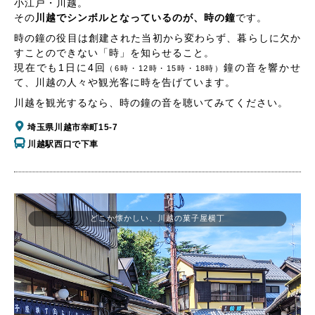
小江戸・川越。
その
川越でシンボルとなっているのが、時の鐘
です。
時の鐘の役目は創建された当初から変わらず、暮らしに欠か
すことのできない「時」を知らせること。
現在でも1日に4回
鐘の音を響かせ
（6時・12時・15時・18時）
て、川越の人々や観光客に時を告げています。
川越を観光するなら、時の鐘の音を聴いてみてください。
埼玉県川越市幸町15-7
川越駅西口で下車
どこか懐かしい、川越の菓子屋横丁