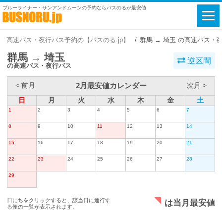
ブルーライナー・サンアンドムーンの予約ならバスのるが最安値
高速バス・夜行バス予約の【バスのる.jp】
群馬 → 埼玉 の高速バス・
群馬 → 埼玉
逆区間
の高速バス・夜行バス
2月最安値カレンダー
< 前月
次月 >
日
月
火
水
木
金
土
1
2
3
4
5
6
7
8
9
10
11
12
13
14
15
16
17
18
19
20
21
22
23
24
25
26
27
28
29
日にちをクリックすると、該当日に運行す
は当月最安値
る便の一覧が表示されます。