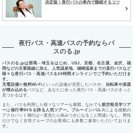
決定版！夜行バスの車内で睡眠するコツ
夜行バス・高速バスの予約ならバ
スのる.jp
バスのる.jpは群馬⇔埼玉をはじめ、USJ、京都、名古屋、金沢、福
岡などの主要路線に加え、人気温泉地、城崎温泉までの直行バスなど
様々な夜行バス・高速バスを24時間オンラインでご予約いただけま
す。
充電設備
や
無料Wi-Fi
といった設備が充実したバスや、
自転車や楽器
が積み込める
バスなど、あなたに合った夜行バス・高速バスがきっと
見つかるはず。
また、バスを利用した様々なツアーも展開。なかでも
航空祭見学ツア
ー
は
催行率94％を誇る人気ツアー。ブルーインパルス
による感動の
アクロバット飛行は一度見たら病みつきになること間違いなし。男性
だけでなく女性グループのお客様にも多数ご参加いただいておりま
す。