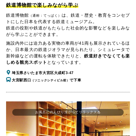
鉄道博物館で楽しみながら学ぶ
鉄道博物館
は、鉄道・歴史・教育をコンセプ
（通称：てっぱく）
トにした日本を代表する鉄道ミュージアム。
鉄道の役割や鉄道がもたらした社会的な影響などを楽しみな
がら学ぶことができます。
施設内外には迫力ある実物の車両が41両も展示されているほ
か、日本最大の鉄道ジオラマが見られたり、シミュレータで
新幹線などの運転を体験できたりと、
鉄道好きでなくても楽
しめる観光スポット
となっています。
埼玉県さいたま市大宮区大成町3-47
大宮駅西口
で下車
（ソニックシティビル前）
お風呂にのんびり浸かってリラックス♨