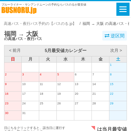
ブルーライナー・サンアンドムーンの予約ならバスのるが最安値
高速バス・夜行バス予約の【バスのる.jp】
福岡 → 大阪 の高速バス・
福岡 → 大阪
逆区間
の高速バス・夜行バス
5月最安値カレンダー
< 前月
次月 >
日
月
火
水
木
金
土
1
2
3
4
5
6
7
8
9
10
11
12
13
14
15
16
17
18
19
20
21
22
23
24
25
26
27
28
29
30
31
日にちをクリックすると、該当日に運行す
は当月最安値