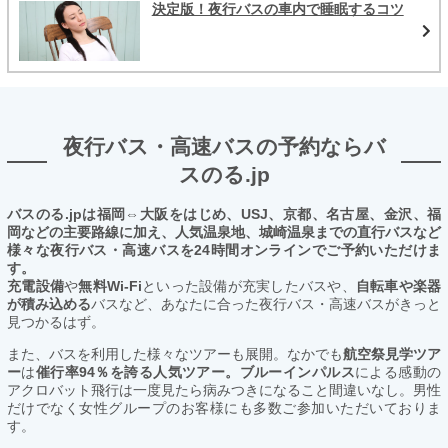
決定版！夜行バスの車内で睡眠するコツ
夜行バス・高速バスの予約ならバ
スのる.jp
バスのる.jpは福岡⇔大阪をはじめ、USJ、京都、名古屋、金沢、福
岡などの主要路線に加え、人気温泉地、城崎温泉までの直行バスなど
様々な夜行バス・高速バスを24時間オンラインでご予約いただけま
す。
充電設備
や
無料Wi-Fi
といった設備が充実したバスや、
自転車や楽器
が積み込める
バスなど、あなたに合った夜行バス・高速バスがきっと
見つかるはず。
また、バスを利用した様々なツアーも展開。なかでも
航空祭見学ツア
ー
は
催行率94％を誇る人気ツアー。ブルーインパルス
による感動の
アクロバット飛行は一度見たら病みつきになること間違いなし。男性
だけでなく女性グループのお客様にも多数ご参加いただいておりま
す。