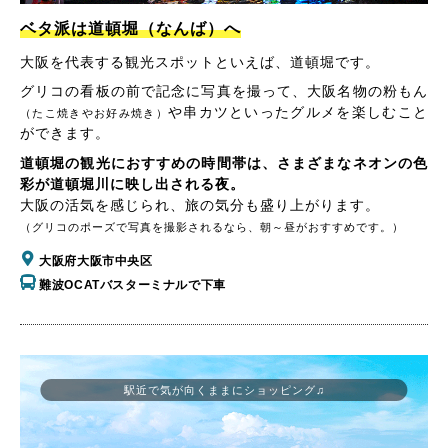
ベタ派は道頓堀（なんば）へ
大阪を代表する観光スポットといえば、道頓堀です。
グリコの看板の前で記念に写真を撮って、大阪名物の粉もん
や串カツといったグルメを楽しむこと
（たこ焼きやお好み焼き）
ができます。
道頓堀の観光におすすめの時間帯は、さまざまなネオンの色
彩が道頓堀川に映し出される夜。
大阪の活気を感じられ、旅の気分も盛り上がります。
（グリコのポーズで写真を撮影されるなら、朝～昼がおすすめです。）
大阪府大阪市中央区
難波OCATバスターミナルで下車
駅近で気が向くままにショッピング♫