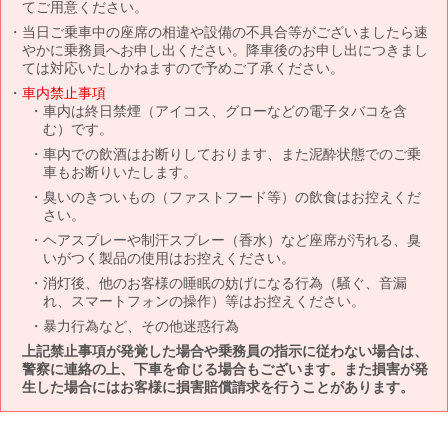
てご用意ください。
当日ご乗車中の座席の相違や設備の不具合等がございましたら速
やかに乗務員へお申し出ください。降車後のお申し出につきまし
ては対応いたしかねますので予めご了承ください。
車内禁止事項
車内は終日禁煙（アイコス、グローなどの電子タバコを含
む）です。
車内での飲酒はお断りしております、また泥酔状態でのご乗
車もお断りいたします。
臭いのきついもの（ファストフード等）の飲食はお控えくだ
さい。
ヘアスプレーや制汗スプレー（香水）など座席が汚れる、臭
いがつく製品の使用はお控えください。
消灯後、他のお客様の睡眠の妨げになる行為（騒ぐ、音漏
れ、スマートフォンの操作）等はお控えください。
暴力行為など、その他迷惑行為
上記禁止事項が発覚した場合や乗務員の指示に従わない場合は、
警察に連絡の上、下車を命じる場合もございます。また損害が発
生した場合にはお客様に損害賠償請求を行うことがあります。