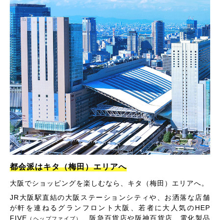
都会派はキタ（梅田）エリアへ
大阪でショッピングを楽しむなら、キタ（梅田）エリアへ。
JR大阪駅直結の大阪ステーションシティや、お洒落な店舗
が軒を連ねるグランフロント大阪、若者に大人気のHEP
FIVE
、阪急百貨店や阪神百貨店、電化製品
（ヘップファイブ）