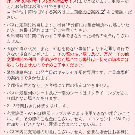
計1.2m以内のサイズ(機内持込サイズ)
までとなります。制限を超
えたお荷物はお預かりできません。
→その他手荷物に関する案内は
「手荷物のご案内」
をご確認くだ
さい。
バスは定刻に出発します。出発15分前には集合場所へお越しいた
だき、お乗り遅れには十分ご注意ください。
※出発時間に間に合わずご乗車できなかった場合の返金はござい
ません。
天候や道路状況、また、やむを得ない事情により予定通り運行で
きない場合がございます。
その際の払い戻し及び、万が一その他
交通機関の利用、宿泊が生じた場合でも弊社は一切その請求には
応じられませんので予めご了承ください。
緊急連絡先は、出発当日のキャンセル受付専用です。ご乗車場所
の案内はできかねます。
全席指定席となり、お客様にて席の指定はできません。
バスの最後列のシート及び一部のシートはリクライニングがあま
り倒れない場合があります。
2、3時間おきに休憩を取ります。
充電設備・Wi-Fiは機器トラブル等により使用できない場合がござ
います。その際のご返金はございません。（コンセント・Wi-Fiは
付加サービスとなり、運賃に含まれていない為。）
バス車内に充電器の用意はございません。必要な場合はお客様に