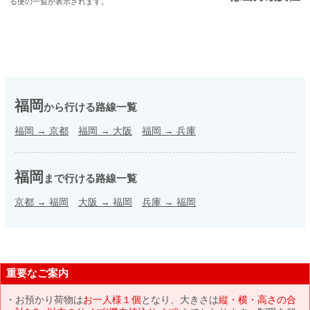
る便の一覧が表示されます。
福岡
から行ける路線一覧
福岡
→
京都
福岡
→
大阪
福岡
→
兵庫
福岡
まで行ける路線一覧
京都
→
福岡
大阪
→
福岡
兵庫
→
福岡
重要なご案内
お預かり荷物は
お一人様１個
となり、大きさは
縦・横・高さの合