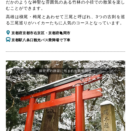
だかのような神聖な雰囲気のある竹林の小径での散策を楽し
むことができます。
高雄は槇尾・栂尾とあわせて三尾と呼ばれ、3つの古刹を巡
る三尾巡りがハイカーたちに人気のコースとなっています。
京都府京都市右京区・京都府亀岡市
京都駅八条口観光バス乗降場で下車
銀世界の静寂に包まれた貴船神社