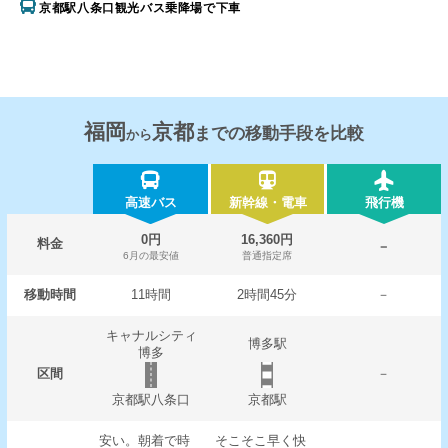
京都駅八条口観光バス乗降場で下車
福岡
京都
までの移動手段を比較
から
高速バス
新幹線・電車
飛行機
0円
16,360円
料金
－
6月の最安値
普通指定席
移動時間
11時間
2時間45分
－
キャナルシティ
博多駅
博多
区間
－
京都駅八条口
京都駅
安い。朝着で時
そこそこ早く快