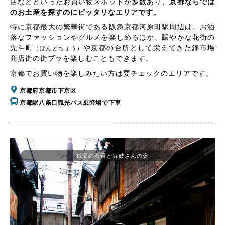
店などといったお買い物スポットが多数あり、
京都ならでは
のお土産を探すのにピッタリなエリアです。
特に京都最大の繁華街である阪急京都河原町駅周辺は、お洒
落なファッションやグルメを楽しめるほか、賑やかな花街の
先斗町
や京都の台所として栄えてきた錦市場
（ぽんとちょう）
商店街の街ブラを楽しむこともできます。
京都でお買い物を楽しみたい方は要チェックのエリアです。
京都府京都市下京区
京都駅八条口観光バス乗降場で下車
祇園の石畳と舞妓さんの姿