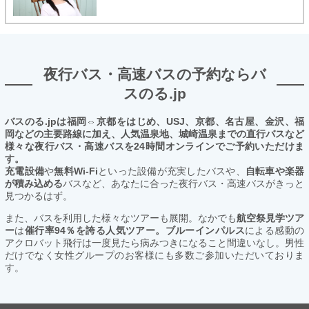
夜行バス・高速バスの予約ならバ
スのる.jp
バスのる.jpは福岡⇔京都をはじめ、USJ、京都、名古屋、金沢、福
岡などの主要路線に加え、人気温泉地、城崎温泉までの直行バスなど
様々な夜行バス・高速バスを24時間オンラインでご予約いただけま
す。
充電設備
や
無料Wi-Fi
といった設備が充実したバスや、
自転車や楽器
が積み込める
バスなど、あなたに合った夜行バス・高速バスがきっと
見つかるはず。
また、バスを利用した様々なツアーも展開。なかでも
航空祭見学ツア
ー
は
催行率94％を誇る人気ツアー。ブルーインパルス
による感動の
アクロバット飛行は一度見たら病みつきになること間違いなし。男性
だけでなく女性グループのお客様にも多数ご参加いただいておりま
す。