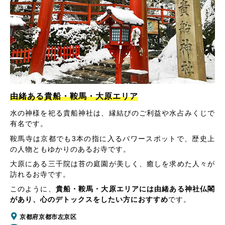
由緒ある貴船・鞍馬・大原エリア
水の神様を祀る貴船神社は、縁結びのご利益や水占みくじで
有名です。
鞍馬寺は京都でも3本の指に入るパワースポットで、歴史上
の人物ともゆかりのあるお寺です。
大原にある三千院は苔の庭園が美しく、癒しを求めた人々が
訪れるお寺です。
このように、
貴船・鞍馬・大原エリアには由緒ある神社仏閣
があり、心のデトックスをしたい方におすすめ
です。
京都府京都市左京区