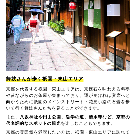
舞妓さんが歩く祇園・東山エリア
京都を代表する祇園・東山エリアは、京懐石を味わえる料亭
や昔ながらのお茶屋が集まっており、運が良ければ宴席へと
向かうために祇園のメインストリート・花見小路の石畳を歩
いて行く舞妓さんたちを見ることができます。
また、
八坂神社や円山公園、哲学の道、清水寺など、京都の
代名詞的なスポットの観光
を楽しむこともできます。
京都の雰囲気を満喫したい方は、祇園・東山エリアに訪れて