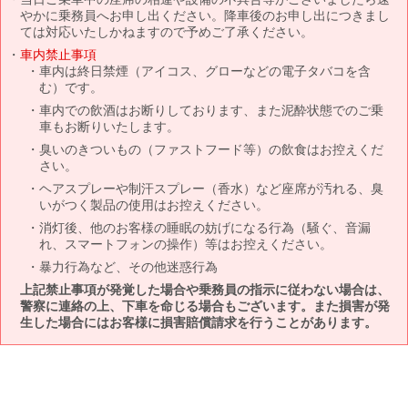
やかに乗務員へお申し出ください。降車後のお申し出につきまし
ては対応いたしかねますので予めご了承ください。
車内禁止事項
車内は終日禁煙（アイコス、グローなどの電子タバコを含
む）です。
車内での飲酒はお断りしております、また泥酔状態でのご乗
車もお断りいたします。
臭いのきついもの（ファストフード等）の飲食はお控えくだ
さい。
ヘアスプレーや制汗スプレー（香水）など座席が汚れる、臭
いがつく製品の使用はお控えください。
消灯後、他のお客様の睡眠の妨げになる行為（騒ぐ、音漏
れ、スマートフォンの操作）等はお控えください。
暴力行為など、その他迷惑行為
上記禁止事項が発覚した場合や乗務員の指示に従わない場合は、
警察に連絡の上、下車を命じる場合もございます。また損害が発
生した場合にはお客様に損害賠償請求を行うことがあります。