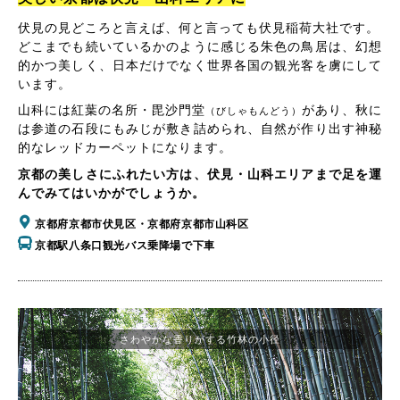
伏見の見どころと言えば、何と言っても伏見稲荷大社です。
どこまでも続いているかのように感じる朱色の鳥居は、幻想
的かつ美しく、日本だけでなく世界各国の観光客を虜にして
います。
山科には紅葉の名所・毘沙門堂
があり、秋に
（びしゃもんどう）
は参道の石段にもみじが敷き詰められ、自然が作り出す神秘
的なレッドカーペットになります。
京都の美しさにふれたい方は、伏見・山科エリアまで足を運
んでみてはいかがでしょうか。
京都府京都市伏見区・京都府京都市山科区
京都駅八条口観光バス乗降場で下車
さわやかな香りがする竹林の小径