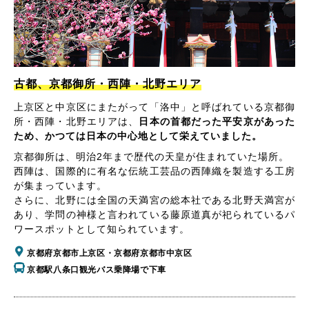
古都、京都御所・西陣・北野エリア
上京区と中京区にまたがって「洛中」と呼ばれている京都御
所・西陣・北野エリアは、
日本の首都だった平安京があった
ため、かつては日本の中心地として栄えていました。
京都御所は、明治2年まで歴代の天皇が住まれていた場所。
西陣は、国際的に有名な伝統工芸品の西陣織を製造する工房
が集まっています。
さらに、北野には全国の天満宮の総本社である北野天満宮が
あり、学問の神様と言われている藤原道真が祀られているパ
ワースポットとして知られています。
京都府京都市上京区・京都府京都市中京区
京都駅八条口観光バス乗降場で下車