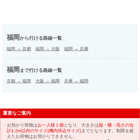
福岡
から行ける路線一覧
福岡
→
京都
福岡
→
大阪
福岡
→
兵庫
福岡
まで行ける路線一覧
京都
→
福岡
大阪
→
福岡
兵庫
→
福岡
重要なご案内
お預かり荷物は
お一人様１個
となり、大きさは
縦・横・高さの合
計1.2m以内のサイズ(機内持込サイズ)
までとなります。制限を超
えたお荷物はお預かりできません。