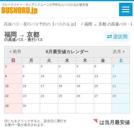
ブルーライナー・サンアンドムーンの予約ならバスのるが最安値
高速バス・夜行バス予約の【バスのる.jp】
福岡 → 京都 の高速バス・
福岡 → 京都
逆区間
の高速バス・夜行バス
6月最安値カレンダー
< 前月
次月 >
日
月
火
水
木
金
土
1
2
3
4
5
6
7
8
9
10
11
12
13
14
15
16
17
18
19
20
21
22
23
24
25
26
27
28
29
30
日にちをクリックすると、該当日に運行す
は当月最安値
る便の一覧が表示されます。