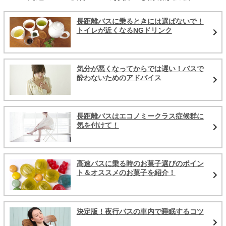
長距離バスに乗るときには選ばないで！
トイレが近くなるNGドリンク
気分が悪くなってからでは遅い！バスで
酔わないためのアドバイス
長距離バスはエコノミークラス症候群に
気を付けて！
高速バスに乗る時のお菓子選びのポイン
ト＆オススメのお菓子を紹介！
決定版！夜行バスの車内で睡眠するコツ