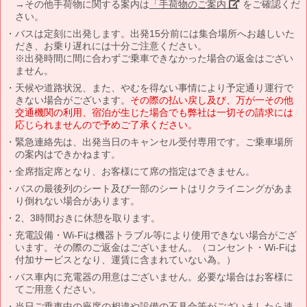
→その他手荷物に関する案内は
「手荷物のご案内」
をご確認くだ
さい。
バスは定刻に出発します。出発15分前には集合場所へお越しいた
だき、お乗り遅れには十分ご注意ください。
※出発時間に間に合わずご乗車できなかった場合の返金はござい
ません。
天候や道路状況、また、やむを得ない事情により予定通り運行で
きない場合がございます。
その際の払い戻し及び、万が一その他
交通機関の利用、宿泊が生じた場合でも弊社は一切その請求には
応じられませんので予めご了承ください。
緊急連絡先は、出発当日のキャンセル受付専用です。ご乗車場所
の案内はできかねます。
全席指定席となり、お客様にて席の指定はできません。
バスの最後列のシート及び一部のシートはリクライニングがあま
り倒れない場合があります。
2、3時間おきに休憩を取ります。
充電設備・Wi-Fiは機器トラブル等により使用できない場合がござ
います。その際のご返金はございません。（コンセント・Wi-Fiは
付加サービスとなり、運賃に含まれていない為。）
バス車内に充電器の用意はございません。必要な場合はお客様に
てご用意ください。
当日ご乗車中の座席の相違や設備の不具合等がございましたら速