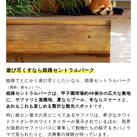
遊び尽くすなら姫路セントラルパーク
姫路でとにかく遊び尽くしたいなら、姫路セントラルパーク
へ。
（通称：姫セン）
姫路セントラルパークは、甲子園球場約48個分の広大な敷地
に、サファリと遊園地、夏ならプール、冬ならスケートと、
あれもこれも楽しめる贅沢な観光スポット
です。
特に姫セン最大の見どころであるサファリは、希少なホワイ
トライオンやホワイトタイガーが展示されているほか、視界
が抜群のサファリバスに乗車して動物たちの様子を大パノラ
マで見られたりと、大興奮の体験が待っています。