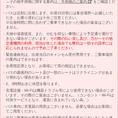
→その他手荷物に関する案内は
「手荷物のご案内」
をご確認くだ
さい。
バスは定刻に出発します。出発15分前には集合場所へお越しいた
だき、お乗り遅れには十分ご注意ください。
※出発時間に間に合わずご乗車できなかった場合の返金はござい
ません。
天候や道路状況、また、やむを得ない事情により予定通り運行で
きない場合がございます。
その際の払い戻し及び、万が一その他
交通機関の利用、宿泊が生じた場合でも弊社は一切その請求には
応じられませんので予めご了承ください。
緊急連絡先は、出発当日のキャンセル受付専用です。ご乗車場所
の案内はできかねます。
全席指定席となり、お客様にて席の指定はできません。
バスの最後列のシート及び一部のシートはリクライニングがあま
り倒れない場合があります。
2、3時間おきに休憩を取ります。
充電設備・Wi-Fiは機器トラブル等により使用できない場合がござ
います。その際のご返金はございません。（コンセント・Wi-Fiは
付加サービスとなり、運賃に含まれていない為。）
バス車内に充電器の用意はございません。必要な場合はお客様に
てご用意ください。
当日ご乗車中の座席の相違や設備の不具合等がございましたら速