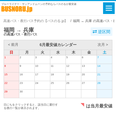
ブルーライナー・サンアンドムーンの予約ならバスのるが最安値
高速バス・夜行バス予約の【バスのる.jp】
福岡 → 兵庫 の高速バス・
福岡 → 兵庫
逆区間
の高速バス・夜行バス
6月最安値カレンダー
< 前月
次月 >
日
月
火
水
木
金
土
1
2
3
4
5
6
7
8
9
10
11
12
13
14
15
16
17
18
19
20
21
22
23
24
25
26
27
28
29
30
日にちをクリックすると、該当日に運行す
は当月最安値
る便の一覧が表示されます。