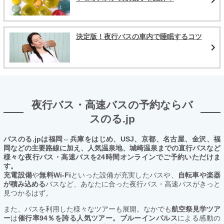
決定版！夜行バスの車内で睡眠するコツ
夜行バス・高速バスの予約ならバ
スのる.jp
バスのる.jpは福岡⇔兵庫をはじめ、USJ、京都、名古屋、金沢、福
岡などの主要路線に加え、人気温泉地、城崎温泉までの直行バスなど
様々な夜行バス・高速バスを24時間オンラインでご予約いただけま
す。
充電設備
や
無料Wi-Fi
といった設備が充実したバスや、
自転車や楽器
が積み込める
バスなど、あなたに合った夜行バス・高速バスがきっと
見つかるはず。
また、バスを利用した様々なツアーも展開。なかでも
航空祭見学ツア
ー
は
催行率94％を誇る人気ツアー。ブルーインパルス
による感動の