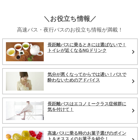
＼お役立ち情報／
高速バス・夜行バスのお役立ち情報が満載！
長距離バスに乗るときには選ばないで！
トイレが近くなるNGドリンク
気分が悪くなってからでは遅い！バスで
酔わないためのアドバイス
長距離バスはエコノミークラス症候群に
気を付けて！
高速バスに乗る時のお菓子選びのポイン
ト＆オススメのお菓子を紹介！