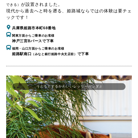
が設置されました。
できる）
現代から過去へと時を遡る、姫路城ならではの体験は要チェ
ックです！
兵庫県姫路市本町68番地
関東方面からご乗車のお客様
神戸三宮Bバースで下車
福岡・山口方面からご乗車のお客様
姫路駅南口
で下車
（みなと銀行姫路中央支店前）
うとうとするかわいいレッサーパンダ♫