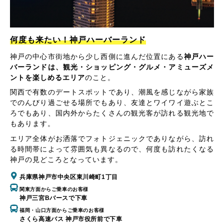
何度も来たい！神戸ハーバーランド
神戸の中心市街地から少し西側に進んだ位置にある
神戸ハー
バーランドは、観光・ショッピング・グルメ・アミューズメ
ントを楽しめるエリア
のこと。
関西で有数のデートスポットであり、潮風を感じながら家族
でのんびり過ごせる場所でもあり、友達とワイワイ遊ぶとこ
ろでもあり、国内外からたくさんの観光客が訪れる観光地で
もあります。
エリア全体がお洒落でフォトジェニックでありながら、訪れ
る時間帯によって雰囲気も異なるので、何度も訪れたくなる
神戸の見どころとなっています。
兵庫県神戸市中央区東川崎町1丁目
関東方面からご乗車のお客様
神戸三宮Bバースで下車
福岡・山口方面からご乗車のお客様
さくら高速バス 神戸市役所前で下車