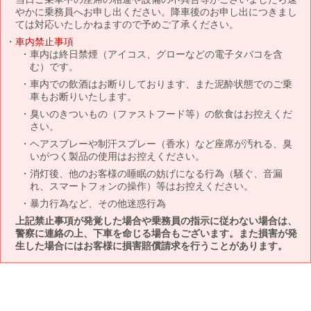
やかに乗務員へお申し出ください。降車後のお申し出につきまし
ては対応いたしかねますので予めご了承ください。
車内禁止事項
車内は終日禁煙（アイコス、グローなどの電子タバコを含
む）です。
車内での飲酒はお断りしております、また泥酔状態でのご乗
車もお断りいたします。
臭いのきついもの（ファストフード等）の飲食はお控えくだ
さい。
ヘアスプレーや制汗スプレー（香水）など座席が汚れる、臭
いがつく製品の使用はお控えください。
消灯後、他のお客様の睡眠の妨げになる行為（騒ぐ、音漏
れ、スマートフォンの操作）等はお控えください。
暴力行為など、その他迷惑行為
上記禁止事項が発覚した場合や乗務員の指示に従わない場合は、
警察に連絡の上、下車を命じる場合もございます。また損害が発
生した場合にはお客様に損害賠償請求を行うことがあります。