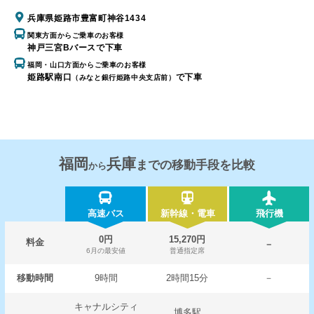
兵庫県姫路市豊富町神谷1434
関東方面からご乗車のお客様
神戸三宮Bバースで下車
福岡・山口方面からご乗車のお客様
姫路駅南口
で下車
（みなと銀行姫路中央支店前）
福岡
兵庫
までの移動手段を比較
から
高速バス
新幹線・電車
飛行機
0円
15,270円
料金
－
6月の最安値
普通指定席
移動時間
9時間
2時間15分
－
キャナルシティ
博多駅