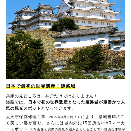
日本で最初の世界遺産！姫路城
兵庫の見どころは、神戸だけではありません！
姫路では、
日本で初の世界遺産となった姫路城が定番かつ人
気の観光スポット
となっています。
大天守保存修理工事
により、築城当時の白
（2015年3月に終了）
く美しい姿が蘇り、さらには城内外に15箇所ものARマーカ
ースポット
（CG画像と実際の風景を組み合わせることで不思議な体験が