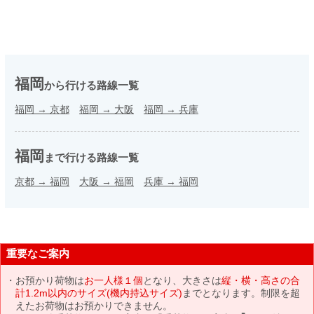
福岡
から行ける路線一覧
福岡
→
京都
福岡
→
大阪
福岡
→
兵庫
福岡
まで行ける路線一覧
京都
→
福岡
大阪
→
福岡
兵庫
→
福岡
重要なご案内
お預かり荷物は
お一人様１個
となり、大きさは
縦・横・高さの合
計1.2m以内のサイズ(機内持込サイズ)
までとなります。制限を超
えたお荷物はお預かりできません。