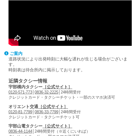
ご案内
道路状況により出発時刻に大幅な遅れが生じる場合がございま
す。
時刻表は待合所内に掲示しております。
近隣タクシー情報
宇部構内タクシー
［公式サイト］
0120-571-773
│
0836-32-2225
│24時間受付
クレジットカード・タクシーチケット・一部のスマホ決済可
オリエント交通
［公式サイト］
0120-81-7799
│
0836-33-7799
│24時間受付
クレジットカード・タクシーチケット可
宇部山電タクシー
［公式サイト］
0836-44-1144
│24時間受付（※近くにいれば）