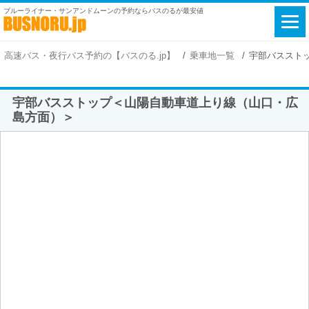
ブルーライナー・サンアンドムーンの予約ならバスのるが最安値
高速バス・夜行バス予約の【バスのる.jp】
乗車地一覧
宇部バススト
宇部バスストップ＜山陽自動車道上り線（山口・広
島方面）＞