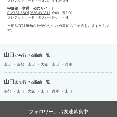
クレジットカード・一部のスマホ決済可
宇部第一交通
［公式サイト］
0120-37-3249
│
0836-33-3511
│6:00～翌3:00
クレジットカード・タクシーチケット可
早朝深夜は稼働台数が少ないため事前のご予約をおすすめしま
す。
山口
から行ける路線一覧
山口
→
京都
山口
→
大阪
山口
→
兵庫
山口
まで行ける路線一覧
京都
→
山口
大阪
→
山口
兵庫
→
山口
フォロワー、お友達募集中