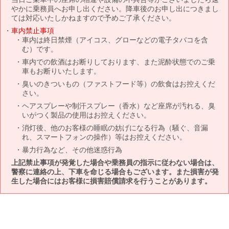
やかに乗務員へお申し出ください。降車後のお申し出につきまし
ては対応いたしかねますので予めご了承ください。
車内禁止事項
車内は終日禁煙（アイコス、グローなどの電子タバコを含
む）です。
車内での飲酒はお断りしております、また泥酔状態でのご乗
車もお断りいたします。
臭いのきついもの（ファストフード等）の飲食はお控えくだ
さい。
ヘアスプレーや制汗スプレー（香水）など座席が汚れる、臭
いがつく製品の使用はお控えください。
消灯後、他のお客様の睡眠の妨げになる行為（騒ぐ、音漏
れ、スマートフォンの操作）等はお控えください。
暴力行為など、その他迷惑行為
上記禁止事項が発覚した場合や乗務員の指示に従わない場合は、
警察に連絡の上、下車を命じる場合もございます。また損害が発
生した場合にはお客様に損害賠償請求を行うことがあります。