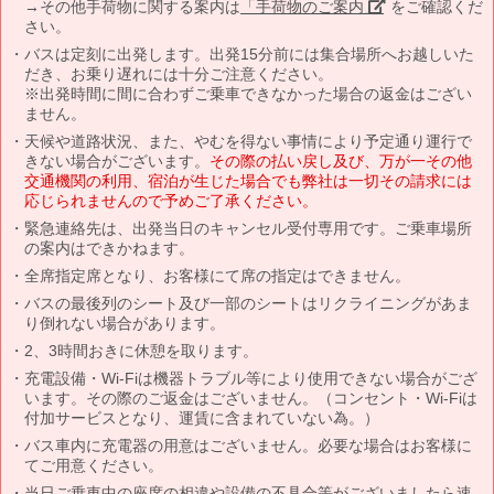
→その他手荷物に関する案内は
「手荷物のご案内」
をご確認くだ
さい。
バスは定刻に出発します。出発15分前には集合場所へお越しいた
だき、お乗り遅れには十分ご注意ください。
※出発時間に間に合わずご乗車できなかった場合の返金はござい
ません。
天候や道路状況、また、やむを得ない事情により予定通り運行で
きない場合がございます。
その際の払い戻し及び、万が一その他
交通機関の利用、宿泊が生じた場合でも弊社は一切その請求には
応じられませんので予めご了承ください。
緊急連絡先は、出発当日のキャンセル受付専用です。ご乗車場所
の案内はできかねます。
全席指定席となり、お客様にて席の指定はできません。
バスの最後列のシート及び一部のシートはリクライニングがあま
り倒れない場合があります。
2、3時間おきに休憩を取ります。
充電設備・Wi-Fiは機器トラブル等により使用できない場合がござ
います。その際のご返金はございません。（コンセント・Wi-Fiは
付加サービスとなり、運賃に含まれていない為。）
バス車内に充電器の用意はございません。必要な場合はお客様に
てご用意ください。
当日ご乗車中の座席の相違や設備の不具合等がございましたら速