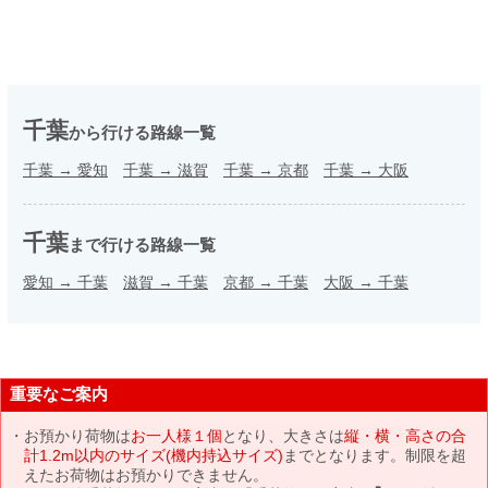
千葉
から行ける路線一覧
千葉
→
愛知
千葉
→
滋賀
千葉
→
京都
千葉
→
大阪
千葉
まで行ける路線一覧
愛知
→
千葉
滋賀
→
千葉
京都
→
千葉
大阪
→
千葉
重要なご案内
お預かり荷物は
お一人様１個
となり、大きさは
縦・横・高さの合
計1.2m以内のサイズ(機内持込サイズ)
までとなります。制限を超
えたお荷物はお預かりできません。