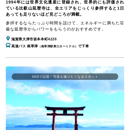
1994年には世界文化遺産に登録され、世界的にも評価され
ている比叡山延暦寺は、全エリアをじっくり参拝すると1日
あっても足りないほど見どころが満載。
参拝するならたっぷり時間を設けて、エネルギーに満ちた荘
厳な延暦寺からパワーをもらうのがおすすめです。
滋賀県大津市坂本本町4220
高速バス 南草津
で下車
（南草津駅東口ターミナル）
SNSで話題！写真を撮りたくなるスポット