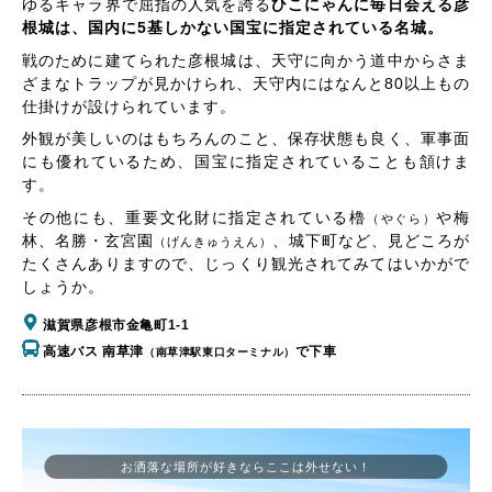
ゆるキャラ界で屈指の人気を誇る
ひこにゃんに毎日会える彦
根城は、国内に5基しかない国宝に指定されている名城。
戦のために建てられた彦根城は、天守に向かう道中からさま
ざまなトラップが見かけられ、天守内にはなんと80以上もの
仕掛けが設けられています。
外観が美しいのはもちろんのこと、保存状態も良く、軍事面
にも優れているため、国宝に指定されていることも頷けま
す。
その他にも、重要文化財に指定されている櫓
や梅
（やぐら）
林、名勝・玄宮園
、城下町など、見どころが
（げんきゅうえん）
たくさんありますので、じっくり観光されてみてはいかがで
しょうか。
滋賀県彦根市金亀町1-1
高速バス 南草津
で下車
（南草津駅東口ターミナル）
お洒落な場所が好きならここは外せない！