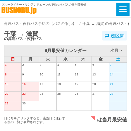
ブルーライナー・サンアンドムーンの予約ならバスのるが最安値
高速バス・夜行バス予約の【バスのる.jp】
千葉 → 滋賀 の高速バス・
千葉 → 滋賀
逆区間
の高速バス・夜行バス
9月最安値カレンダー
次月 >
日
月
火
水
木
金
土
1
2
3
4
5
6
7
8
9
10
11
12
13
14
15
16
17
18
19
20
21
22
23
24
25
26
27
28
29
30
日にちをクリックすると、該当日に運行す
は当月最安値
る便の一覧が表示されます。