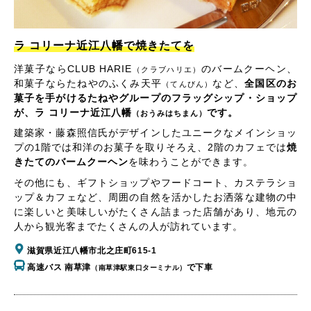
ラ コリーナ近江八幡で焼きたてを
洋菓子ならCLUB HARIE
のバームクーヘン、
（クラブハリエ）
和菓子ならたねやのふくみ天平
など、
全国区のお
（てんびん）
菓子を手がけるたねやグループのフラッグシップ・ショップ
が、ラ コリーナ近江八幡
です。
（おうみはちまん）
建築家・藤森照信氏がデザインしたユニークなメインショッ
プの1階では和洋のお菓子を取りそろえ、2階のカフェでは
焼
きたてのバームクーヘン
を味わうことができます。
その他にも、ギフトショップやフードコート、カステラショ
ップ＆カフェなど、周囲の自然を活かしたお洒落な建物の中
に楽しいと美味しいがたくさん詰まった店舗があり、地元の
人から観光客までたくさんの人が訪れています。
滋賀県近江八幡市北之庄町615-1
高速バス 南草津
で下車
（南草津駅東口ターミナル）