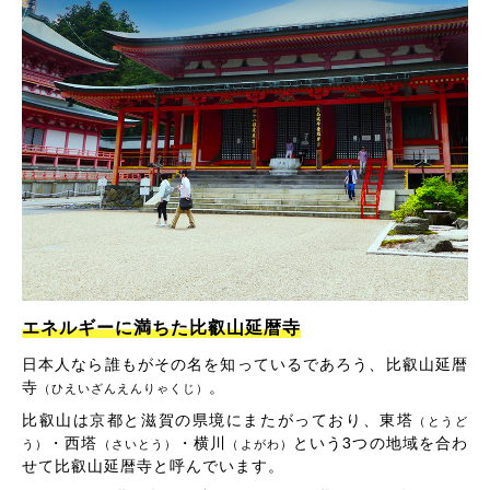
エネルギーに満ちた比叡山延暦寺
日本人なら誰もがその名を知っているであろう、比叡山延暦
寺
。
（ひえいざんえんりゃくじ）
比叡山は京都と滋賀の県境にまたがっており、東塔
（とうど
・西塔
・横川
という3つの地域を合わ
う）
（さいとう）
（よがわ）
せて比叡山延暦寺と呼んでいます。