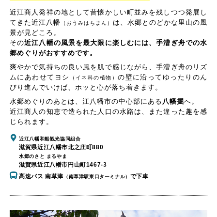
近江商人発祥の地として昔懐かしい町並みを残しつつ発展し
てきた近江八幡
は、水郷とのどかな里山の風
（おうみはちまん）
景が見どころ。
その
近江八幡の風景を最大限に楽しむには、手漕ぎ舟での水
郷めぐりがおすすめです。
爽やかで気持ちの良い風を肌で感じながら、手漕ぎ舟のリズ
ムにあわせてヨシ
の壁に沿ってゆったりのん
（イネ科の植物）
びり進んでいけば、ホッと心が落ち着きます。
水郷めぐりのあとは、江八幡市の中心部にある
八幡掘
へ。
近江商人の知恵で造られた人口の水路は、また違った趣を感
じられます。
近江八幡和船観光協同組合
滋賀県近江八幡市北之庄町880
水郷のさと まるやま
滋賀県近江八幡市円山町1467-3
高速バス 南草津
で下車
（南草津駅東口ターミナル）