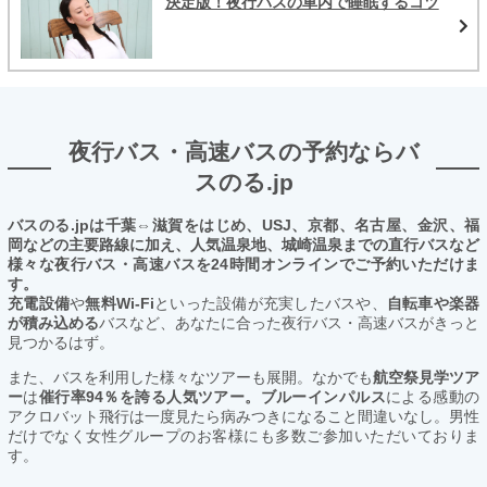
決定版！夜行バスの車内で睡眠するコツ
夜行バス・高速バスの予約ならバ
スのる.jp
バスのる.jpは千葉⇔滋賀をはじめ、USJ、京都、名古屋、金沢、福
岡などの主要路線に加え、人気温泉地、城崎温泉までの直行バスなど
様々な夜行バス・高速バスを24時間オンラインでご予約いただけま
す。
充電設備
や
無料Wi-Fi
といった設備が充実したバスや、
自転車や楽器
が積み込める
バスなど、あなたに合った夜行バス・高速バスがきっと
見つかるはず。
また、バスを利用した様々なツアーも展開。なかでも
航空祭見学ツア
ー
は
催行率94％を誇る人気ツアー。ブルーインパルス
による感動の
アクロバット飛行は一度見たら病みつきになること間違いなし。男性
だけでなく女性グループのお客様にも多数ご参加いただいておりま
す。