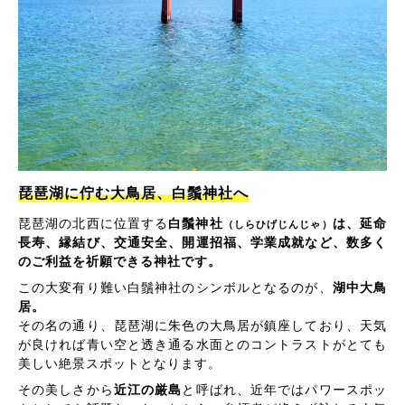
琵琶湖に佇む大鳥居、白鬚神社へ
琵琶湖の北西に位置する
白鬚神社
は、延命
（しらひげじんじゃ）
長寿、縁結び、交通安全、開運招福、学業成就など、数多く
のご利益を祈願できる神社です。
この大変有り難い白鬚神社のシンボルとなるのが、
湖中大鳥
居。
その名の通り、琵琶湖に朱色の大鳥居が鎮座しており、天気
が良ければ青い空と透き通る水面とのコントラストがとても
美しい絶景スポットとなります。
その美しさから
近江の厳島
と呼ばれ、近年ではパワースポッ