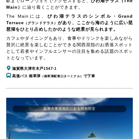
駅までロープウェイでアクセスすると、
びわ湖テラス（The
Main）
に辿り着くことができます。
The Mainには、
びわ湖テラスのシンボル・Grand
Terrace
があり、ここから海のように広い琵
（グランドテラス）
琶湖をひとり占めしたかのような絶景が見られます。
カフェやダイニングもあり、食事やドリンクを楽しみながら
贅沢に絶景を楽しむことができる関西屈指のお洒落スポット
として若者やインフルエンサーの注目を集める話題のスポッ
トとなっています。
滋賀県大津市木戸1547-1
高速バス 南草津
で下車
（南草津駅東口ターミナル）
延暦寺東塔地区にある阿弥陀堂