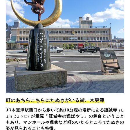
町のあちらこちらにたぬきがいる街、木更津
JR木更津駅西口から歩いて約10分程の場所にある證誠寺
（し
が童謡「証城寺の狸ばやし」の舞台ということ
ょうじょうじ）
もあり、マンホールや狸像など町のいたるところでたぬきの
姿が見られることも特徴。