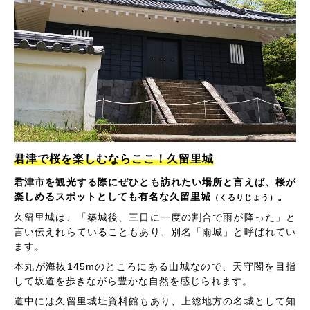
君津で桜を楽しむならここ！久留里城
君津市を観光する際にぜひとも訪れたい場所と言えば、桜が
楽しめるスポットとしても有名な久留里城
。
（くるりじょう）
久留里城は、「築城後、三日に一度の割合で雨が降った」と
言い伝えれらていることもあり、別名「雨城」と呼ばれてい
ます。
本丸が海抜145mのところにある山城なので、天守閣を目指
して坂道を歩きながら豊かな自然を感じられます。
道中には久留里城址資料館もあり、上総地方の名城として知