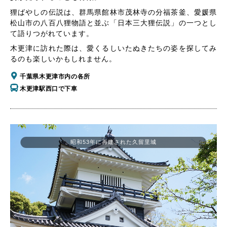
狸ばやしの伝説は、群馬県館林市茂林寺の分福茶釜、愛媛県
松山市の八百八狸物語と並ぶ「日本三大狸伝説」の一つとし
て語りつがれています。
木更津に訪れた際は、愛くるしいたぬきたちの姿を探してみ
るのも楽しいかもしれません。
千葉県木更津市内の各所
木更津駅西口で下車
昭和53年に再建された久留里城