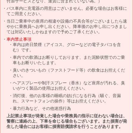
付加サービスとなり、運賃に含まれていない為。）
バス車内に充電器の用意はございません。必要な場合はお客様に
てご用意ください。
当日ご乗車中の座席の相違や設備の不具合等がございましたら速
やかに乗務員へお申し出ください。降車後のお申し出につきまし
ては対応いたしかねますので予めご了承ください。
車内禁止事項
車内は終日禁煙（アイコス、グローなどの電子タバコを含
む）です。
車内での飲酒はお断りしております、また泥酔状態でのご乗
車もお断りいたします。
臭いのきついもの（ファストフード等）の飲食はお控えくだ
さい。
ヘアスプレーや制汗スプレー（香水）など座席が汚れる、臭
いがつく製品の使用はお控えください。
消灯後、他のお客様の睡眠の妨げになる行為（騒ぐ、音漏
れ、スマートフォンの操作）等はお控えください。
暴力行為など、その他迷惑行為
上記禁止事項が発覚した場合や乗務員の指示に従わない場合は、
警察に連絡の上、下車を命じる場合もございます。また損害が発
生した場合にはお客様に損害賠償請求を行うことがあります。