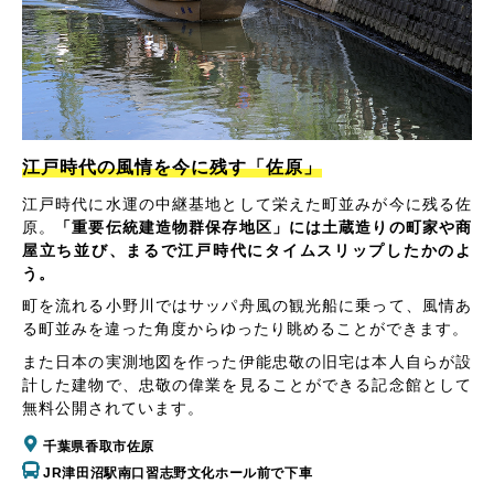
江戸時代の風情を今に残す「佐原」
江戸時代に水運の中継基地として栄えた町並みが今に残る佐
原。
「重要伝統建造物群保存地区」には土蔵造りの町家や商
屋立ち並び、まるで江戸時代にタイムスリップしたかのよ
う。
町を流れる小野川ではサッパ舟風の観光船に乗って、風情あ
る町並みを違った角度からゆったり眺めることができます。
また日本の実測地図を作った伊能忠敬の旧宅は本人自らが設
計した建物で、忠敬の偉業を見ることができる記念館として
無料公開されています。
千葉県香取市佐原
JR津田沼駅南口習志野文化ホール前で下車