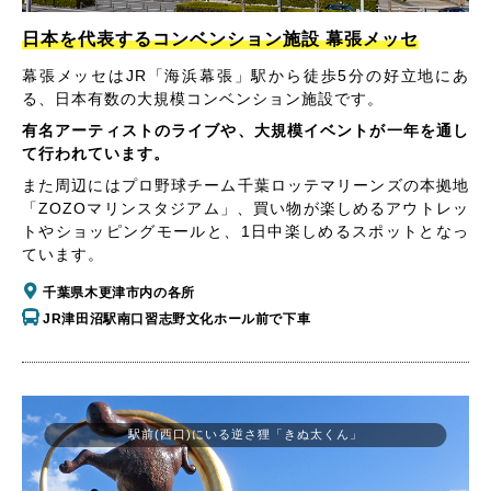
日本を代表するコンベンション施設 幕張メッセ
幕張メッセはJR「海浜幕張」駅から徒歩5分の好立地にあ
る、日本有数の大規模コンベンション施設です。
有名アーティストのライブや、大規模イベントが一年を通し
て行われています。
また周辺にはプロ野球チーム千葉ロッテマリーンズの本拠地
「ZOZOマリンスタジアム」、買い物が楽しめるアウトレッ
トやショッピングモールと、1日中楽しめるスポットとなっ
ています。
千葉県木更津市内の各所
JR津田沼駅南口習志野文化ホール前で下車
駅前(西口)にいる逆さ狸「きぬ太くん」