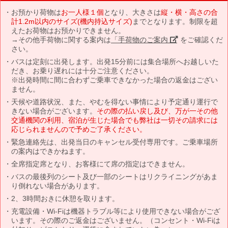
お預かり荷物は
お一人様１個
となり、大きさは
縦・横・高さの合
計1.2m以内のサイズ(機内持込サイズ)
までとなります。制限を超
えたお荷物はお預かりできません。
→その他手荷物に関する案内は
「手荷物のご案内」
をご確認くだ
さい。
バスは定刻に出発します。出発15分前には集合場所へお越しいた
だき、お乗り遅れには十分ご注意ください。
※出発時間に間に合わずご乗車できなかった場合の返金はござい
ません。
天候や道路状況、また、やむを得ない事情により予定通り運行で
きない場合がございます。
その際の払い戻し及び、万が一その他
交通機関の利用、宿泊が生じた場合でも弊社は一切その請求には
応じられませんので予めご了承ください。
緊急連絡先は、出発当日のキャンセル受付専用です。ご乗車場所
の案内はできかねます。
全席指定席となり、お客様にて席の指定はできません。
バスの最後列のシート及び一部のシートはリクライニングがあま
り倒れない場合があります。
2、3時間おきに休憩を取ります。
充電設備・Wi-Fiは機器トラブル等により使用できない場合がござ
います。その際のご返金はございません。（コンセント・Wi-Fiは