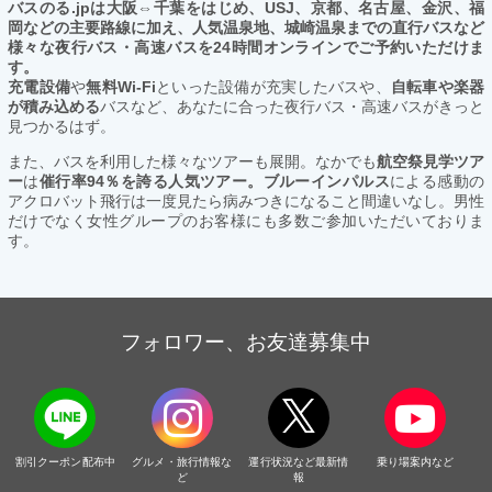
バスのる.jpは大阪⇔千葉をはじめ、USJ、京都、名古屋、金沢、福
岡などの主要路線に加え、人気温泉地、城崎温泉までの直行バスなど
様々な夜行バス・高速バスを24時間オンラインでご予約いただけま
す。
充電設備
や
無料Wi-Fi
といった設備が充実したバスや、
自転車や楽器
が積み込める
バスなど、あなたに合った夜行バス・高速バスがきっと
見つかるはず。
また、バスを利用した様々なツアーも展開。なかでも
航空祭見学ツア
ー
は
催行率94％を誇る人気ツアー。ブルーインパルス
による感動の
アクロバット飛行は一度見たら病みつきになること間違いなし。男性
だけでなく女性グループのお客様にも多数ご参加いただいておりま
す。
フォロワー、お友達募集中
割引クーポン配布中
グルメ・旅行情報な
運行状況など最新情
乗り場案内など
ど
報