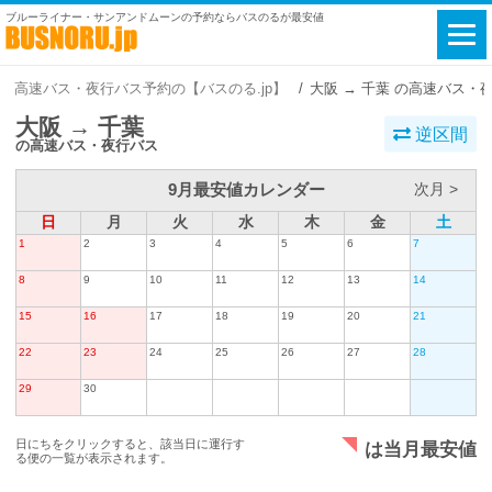
ブルーライナー・サンアンドムーンの予約ならバスのるが最安値
高速バス・夜行バス予約の【バスのる.jp】
大阪 → 千葉 の高速バス・
大阪 → 千葉
逆区間
の高速バス・夜行バス
9月最安値カレンダー
次月 >
日
月
火
水
木
金
土
1
2
3
4
5
6
7
8
9
10
11
12
13
14
15
16
17
18
19
20
21
22
23
24
25
26
27
28
29
30
日にちをクリックすると、該当日に運行す
は当月最安値
る便の一覧が表示されます。