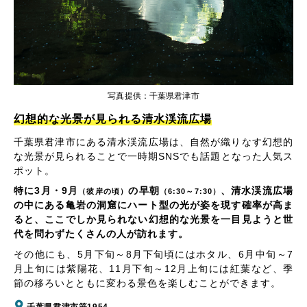
写真提供：千葉県君津市
幻想的な光景が見られる清水渓流広場
千葉県君津市にある清水渓流広場は、自然が織りなす幻想的
な光景が見られることで一時期SNSでも話題となった人気ス
ポット。
特に3月・9月
の早朝
、清水渓流広場
（彼岸の頃）
（6:30～7:30）
の中にある亀岩の洞窟にハート型の光が姿を現す確率が高ま
ると、ここでしか見られない幻想的な光景を一目見ようと世
代を問わずたくさんの人が訪れます。
その他にも、5月下旬～8月下旬頃にはホタル、6月中旬～7
月上旬には紫陽花、11月下旬～12月上旬には紅葉など、季
節の移ろいとともに変わる景色を楽しむことができます。
千葉県君津市笹1954