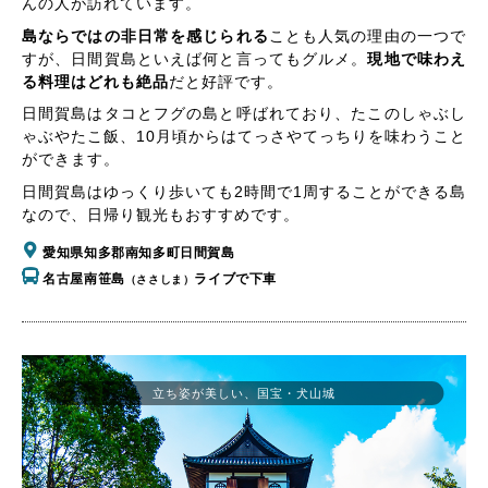
んの人が訪れています。
島ならではの非日常を感じられる
ことも人気の理由の一つで
すが、日間賀島といえば何と言ってもグルメ。
現地で味わえ
る料理はどれも絶品
だと好評です。
日間賀島はタコとフグの島と呼ばれており、たこのしゃぶし
ゃぶやたこ飯、10月頃からはてっさやてっちりを味わうこと
ができます。
日間賀島はゆっくり歩いても2時間で1周することができる島
なので、日帰り観光もおすすめです。
愛知県知多郡南知多町日間賀島
名古屋南笹島
ライブで下車
（ささしま）
立ち姿が美しい、国宝・犬山城