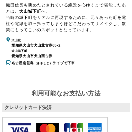
織田信長も眺めたとされている絶景を心ゆくまで堪能したあ
とは、
犬山城下町
へ。
当時の城下町をリアルに再現するために、元々あった町を電
柱や電線を取っ払ってしまうほどこだわってリメイクし、散
策にもってこいのスポットとなっています。
犬山城
愛知県犬山市犬山北古券65-2
犬山城下町
愛知県犬山市犬山西古券
名古屋南笹島
ライブで下車
（ささしま）
利用可能なお支払い方法
クレジットカード決済