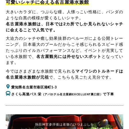
可愛いシャチに会える名古屋港水族館
大きいカラダに、つぶらな瞳。人懐っこい性格に、パンダの
ような白黒の模様が愛くるしいシャチ。
名古屋港水族館は、日本では2カ所でしか見られないシャチ
に会えることで人気です。
大迫力のシャチや癒し効果抜群のベルーガによる公開トレー
ニング、日本最大のプールだからこそ感じられるスピード感
たっぷりのイルカパフォーマンスなど、イベントが充実して
いる水族館で、
名古屋観光には外せないスポット
となってい
ます。
今ではさまざまな水族館で見られる
マイワシのトルネードは
名古屋港水族館が元祖
で、こちらも見ごたえ充分です。
愛知県名古屋市港区港町1-3
さくら高速バス 栄
で下車
（アパホテル名古屋錦EXCELLENT裏口前）
熱田神宮参拝後は老舗のひつまぶしを