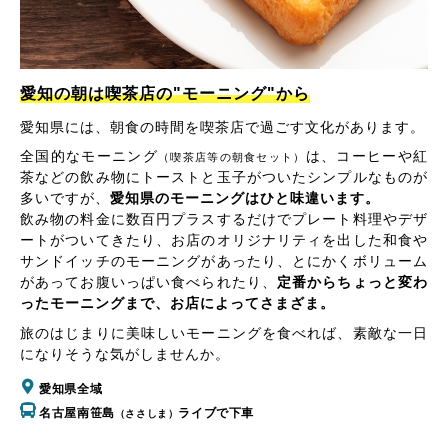
愛知の朝は喫茶店の"モーニング"から
愛知県には、朝食の時間を喫茶店で過ごす文化があります。
全国的なモーニング
は、コーヒーや紅
（喫茶店等の朝食セット）
茶などの飲み物にトーストと玉子がついたシンプルなものが
多いですが、
愛知県のモーニングはひと味違います。
飲み物の料金に数百円プラスするだけでプレート料理やデザ
ートがついてきたり、お店のオリジナリティを出した和食や
サンドイッチのモーニングがあったり、とにかくボリューム
があってお腹いっぱい食べられたり、
定番からちょっと変わ
ったモーニングまで、お店によってさまざま。
旅のはじまりに美味しいモーニングを食べれば、素敵な一日
になりそうな気がしませんか。
愛知県全域
名古屋南笹島
ライブで下車
（ささしま）