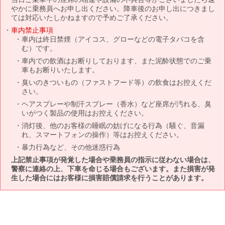
やかに乗務員へお申し出ください。降車後のお申し出につきまし
ては対応いたしかねますので予めご了承ください。
車内禁止事項
車内は終日禁煙（アイコス、グローなどの電子タバコを含
む）です。
車内での飲酒はお断りしております、また泥酔状態でのご乗
車もお断りいたします。
臭いのきついもの（ファストフード等）の飲食はお控えくだ
さい。
ヘアスプレーや制汗スプレー（香水）など座席が汚れる、臭
いがつく製品の使用はお控えください。
消灯後、他のお客様の睡眠の妨げになる行為（騒ぐ、音漏
れ、スマートフォンの操作）等はお控えください。
暴力行為など、その他迷惑行為
上記禁止事項が発覚した場合や乗務員の指示に従わない場合は、
警察に連絡の上、下車を命じる場合もございます。また損害が発
生した場合にはお客様に損害賠償請求を行うことがあります。