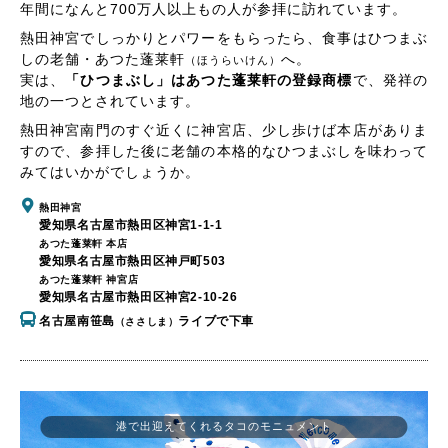
年間になんと700万人以上もの人が参拝に訪れています。
熱田神宮でしっかりとパワーをもらったら、食事はひつまぶ
しの老舗・あつた蓬莱軒
へ。
（ほうらいけん）
実は、
「ひつまぶし」はあつた蓬莱軒の登録商標
で、発祥の
地の一つとされています。
熱田神宮南門のすぐ近くに神宮店、少し歩けば本店がありま
すので、参拝した後に老舗の本格的なひつまぶしを味わって
みてはいかがでしょうか。
熱田神宮
愛知県名古屋市熱田区神宮1-1-1
あつた蓬莱軒 本店
愛知県名古屋市熱田区神戸町503
あつた蓬莱軒 神宮店
愛知県名古屋市熱田区神宮2-10-26
名古屋南笹島
ライブで下車
（ささしま）
港で出迎えてくれるタコのモニュメント