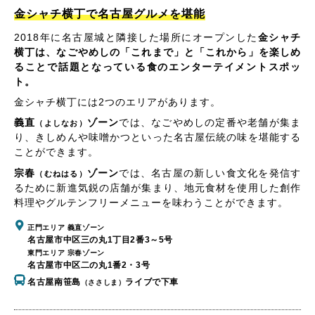
金シャチ横丁で名古屋グルメを堪能
2018年に名古屋城と隣接した場所にオープンした
金シャチ
横丁は、なごやめしの「これまで」と「これから」を楽しめ
ることで話題となっている食のエンターテイメントスポッ
ト。
金シャチ横丁には2つのエリアがあります。
義直
ゾーン
では、なごやめしの定番や老舗が集ま
（よしなお）
り、きしめんや味噌かつといった名古屋伝統の味を堪能する
ことができます。
宗春
ゾーン
では、名古屋の新しい食文化を発信す
（むねはる）
るために新進気鋭の店舗が集まり、地元食材を使用した創作
料理やグルテンフリーメニューを味わうことができます。
正門エリア 義直ゾーン
名古屋市中区三の丸1丁目2番3～5号
東門エリア 宗春ゾーン
名古屋市中区二の丸1番2・3号
名古屋南笹島
ライブで下車
（ささしま）