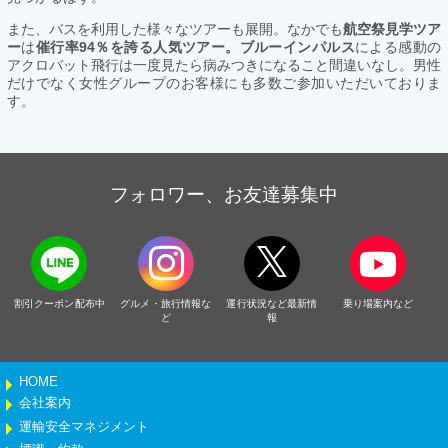
また、バスを利用した様々なツアーも展開。なかでも
航空祭見学ツア
ー
は
催行率94％を誇る人気ツアー。ブルーインパルス
による感動の
アクロバット飛行は一度見たら病みつきになること間違いなし。男性
だけでなく女性グループのお客様にも多数ご参加いただいておりま
す。
フォロワー、お友達募集中
割引クーポン配布中
グルメ・旅行情報な
運行状況など最新情
乗り場案内など
ど
報
HOME
会社案内
運輸安全マネジメント