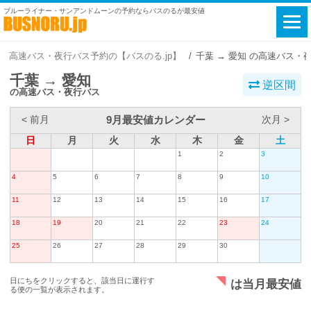
ブルーライナー・サンアンドムーンの予約ならバスのるが最安値
高速バス・夜行バス予約の【バスのる.jp】
千葉 → 愛知 の高速バス・
千葉 → 愛知
逆区間
の高速バス・夜行バス
9月最安値カレンダー
< 前月
次月 >
日
月
火
水
木
金
土
1
2
3
4
5
6
7
8
9
10
11
12
13
14
15
16
17
18
19
20
21
22
23
24
25
26
27
28
29
30
日にちをクリックすると、該当日に運行す
は当月最安値
る便の一覧が表示されます。