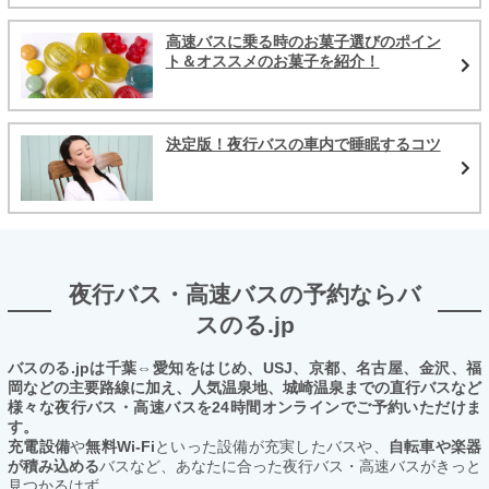
高速バスに乗る時のお菓子選びのポイン
ト＆オススメのお菓子を紹介！
決定版！夜行バスの車内で睡眠するコツ
夜行バス・高速バスの予約ならバ
スのる.jp
バスのる.jpは千葉⇔愛知をはじめ、USJ、京都、名古屋、金沢、福
岡などの主要路線に加え、人気温泉地、城崎温泉までの直行バスなど
様々な夜行バス・高速バスを24時間オンラインでご予約いただけま
す。
充電設備
や
無料Wi-Fi
といった設備が充実したバスや、
自転車や楽器
が積み込める
バスなど、あなたに合った夜行バス・高速バスがきっと
見つかるはず。