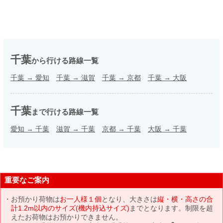
千葉
から行ける路線一覧
千葉
→
愛知
千葉
→
滋賀
千葉
→
京都
千葉
→
大阪
千葉
まで行ける路線一覧
愛知
→
千葉
滋賀
→
千葉
京都
→
千葉
大阪
→
千葉
重要なご案内
お預かり荷物は
お一人様１個
となり、大きさは
縦・横・高さの合
計1.2m以内のサイズ(機内持込サイズ)
までとなります。制限を超
えたお荷物はお預かりできません。