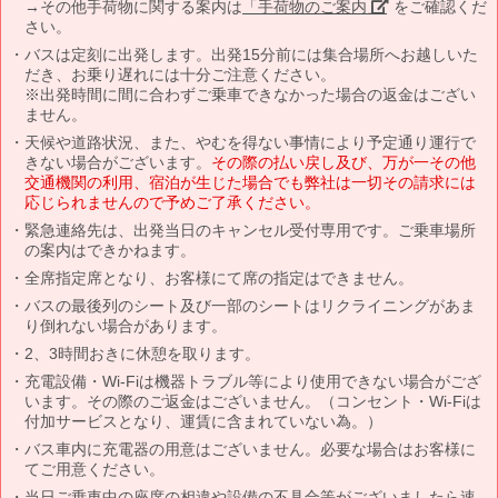
→その他手荷物に関する案内は
「手荷物のご案内」
をご確認くだ
さい。
バスは定刻に出発します。出発15分前には集合場所へお越しいた
だき、お乗り遅れには十分ご注意ください。
※出発時間に間に合わずご乗車できなかった場合の返金はござい
ません。
天候や道路状況、また、やむを得ない事情により予定通り運行で
きない場合がございます。
その際の払い戻し及び、万が一その他
交通機関の利用、宿泊が生じた場合でも弊社は一切その請求には
応じられませんので予めご了承ください。
緊急連絡先は、出発当日のキャンセル受付専用です。ご乗車場所
の案内はできかねます。
全席指定席となり、お客様にて席の指定はできません。
バスの最後列のシート及び一部のシートはリクライニングがあま
り倒れない場合があります。
2、3時間おきに休憩を取ります。
充電設備・Wi-Fiは機器トラブル等により使用できない場合がござ
います。その際のご返金はございません。（コンセント・Wi-Fiは
付加サービスとなり、運賃に含まれていない為。）
バス車内に充電器の用意はございません。必要な場合はお客様に
てご用意ください。
当日ご乗車中の座席の相違や設備の不具合等がございましたら速