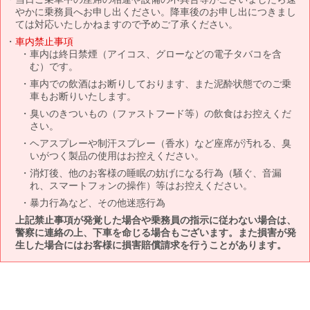
やかに乗務員へお申し出ください。降車後のお申し出につきまし
ては対応いたしかねますので予めご了承ください。
車内禁止事項
車内は終日禁煙（アイコス、グローなどの電子タバコを含
む）です。
車内での飲酒はお断りしております、また泥酔状態でのご乗
車もお断りいたします。
臭いのきついもの（ファストフード等）の飲食はお控えくだ
さい。
ヘアスプレーや制汗スプレー（香水）など座席が汚れる、臭
いがつく製品の使用はお控えください。
消灯後、他のお客様の睡眠の妨げになる行為（騒ぐ、音漏
れ、スマートフォンの操作）等はお控えください。
暴力行為など、その他迷惑行為
上記禁止事項が発覚した場合や乗務員の指示に従わない場合は、
警察に連絡の上、下車を命じる場合もございます。また損害が発
生した場合にはお客様に損害賠償請求を行うことがあります。