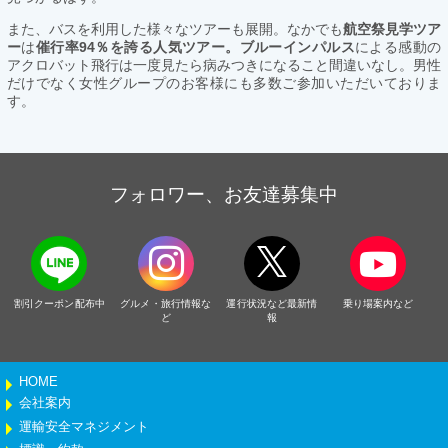
また、バスを利用した様々なツアーも展開。なかでも
航空祭見学ツア
ー
は
催行率94％を誇る人気ツアー。ブルーインパルス
による感動の
アクロバット飛行は一度見たら病みつきになること間違いなし。男性
だけでなく女性グループのお客様にも多数ご参加いただいておりま
す。
フォロワー、お友達募集中
割引クーポン配布中
グルメ・旅行情報な
運行状況など最新情
乗り場案内など
ど
報
HOME
会社案内
運輸安全マネジメント