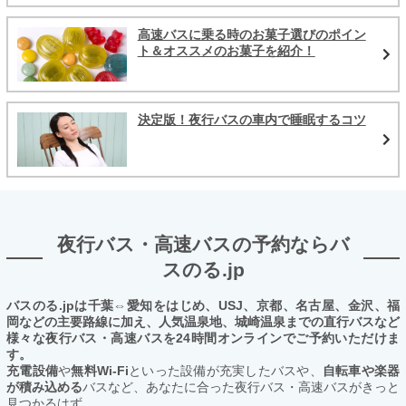
高速バスに乗る時のお菓子選びのポイン
ト＆オススメのお菓子を紹介！
決定版！夜行バスの車内で睡眠するコツ
夜行バス・高速バスの予約ならバ
スのる.jp
バスのる.jpは千葉⇔愛知をはじめ、USJ、京都、名古屋、金沢、福
岡などの主要路線に加え、人気温泉地、城崎温泉までの直行バスなど
様々な夜行バス・高速バスを24時間オンラインでご予約いただけま
す。
充電設備
や
無料Wi-Fi
といった設備が充実したバスや、
自転車や楽器
が積み込める
バスなど、あなたに合った夜行バス・高速バスがきっと
見つかるはず。