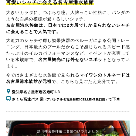
可愛いシャチに会える名古屋港水族館
大きいカラダに、つぶらな瞳。人懐っこい性格に、パンダの
ような白黒の模様が愛くるしいシャチ。
名古屋港水族館は、日本では2カ所でしか見られないシャチ
に会えることで人気です。
大迫力のシャチや癒し効果抜群のベルーガによる公開トレー
ニング、日本最大のプールだからこそ感じられるスピード感
たっぷりのイルカパフォーマンスなど、イベントが充実して
いる水族館で、
名古屋観光には外せないスポット
となってい
ます。
今ではさまざまな水族館で見られる
マイワシのトルネードは
名古屋港水族館が元祖
で、こちらも見ごたえ充分です。
愛知県名古屋市港区港町1-3
さくら高速バス 栄
で下車
（アパホテル名古屋錦EXCELLENT裏口前）
熱田神宮参拝後は老舗のひつまぶしを