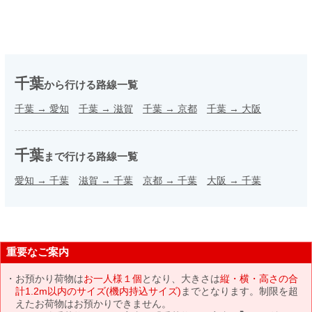
千葉
から行ける路線一覧
千葉
→
愛知
千葉
→
滋賀
千葉
→
京都
千葉
→
大阪
千葉
まで行ける路線一覧
愛知
→
千葉
滋賀
→
千葉
京都
→
千葉
大阪
→
千葉
重要なご案内
お預かり荷物は
お一人様１個
となり、大きさは
縦・横・高さの合
計1.2m以内のサイズ(機内持込サイズ)
までとなります。制限を超
えたお荷物はお預かりできません。