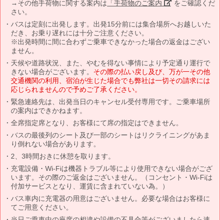
→その他手荷物に関する案内は
「手荷物のご案内」
をご確認くだ
さい。
バスは定刻に出発します。出発15分前には集合場所へお越しいた
だき、お乗り遅れには十分ご注意ください。
※出発時間に間に合わずご乗車できなかった場合の返金はござい
ません。
天候や道路状況、また、やむを得ない事情により予定通り運行で
きない場合がございます。
その際の払い戻し及び、万が一その他
交通機関の利用、宿泊が生じた場合でも弊社は一切その請求には
応じられませんので予めご了承ください。
緊急連絡先は、出発当日のキャンセル受付専用です。ご乗車場所
の案内はできかねます。
全席指定席となり、お客様にて席の指定はできません。
バスの最後列のシート及び一部のシートはリクライニングがあま
り倒れない場合があります。
2、3時間おきに休憩を取ります。
充電設備・Wi-Fiは機器トラブル等により使用できない場合がござ
います。その際のご返金はございません。（コンセント・Wi-Fiは
付加サービスとなり、運賃に含まれていない為。）
バス車内に充電器の用意はございません。必要な場合はお客様に
てご用意ください。
当日ご乗車中の座席の相違や設備の不具合等がございましたら速