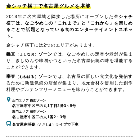
金シャチ横丁で名古屋グルメを堪能
2018年に名古屋城と隣接した場所にオープンした
金シャチ
横丁は、なごやめしの「これまで」と「これから」を楽しめ
ることで話題となっている食のエンターテイメントスポッ
ト。
金シャチ横丁には2つのエリアがあります。
義直
ゾーン
では、なごやめしの定番や老舗が集ま
（よしなお）
り、きしめんや味噌かつといった名古屋伝統の味を堪能する
ことができます。
宗春
ゾーン
では、名古屋の新しい食文化を発信す
（むねはる）
るために新進気鋭の店舗が集まり、地元食材を使用した創作
料理やグルテンフリーメニューを味わうことができます。
正門エリア 義直ゾーン
名古屋市中区三の丸1丁目2番3～5号
東門エリア 宗春ゾーン
名古屋市中区二の丸1番2・3号
名古屋南笹島
ライブで下車
（ささしま）