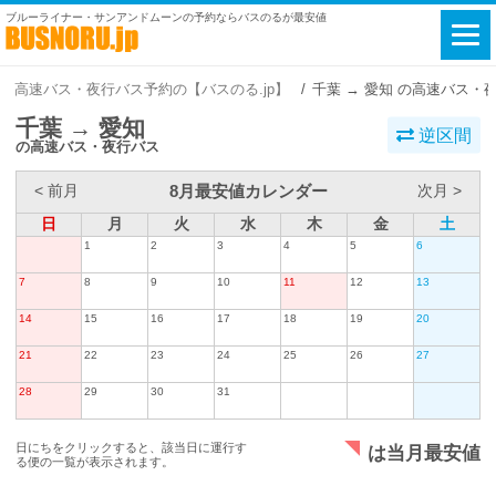
ブルーライナー・サンアンドムーンの予約ならバスのるが最安値
高速バス・夜行バス予約の【バスのる.jp】
千葉 → 愛知 の高速バス・
千葉 → 愛知
逆区間
の高速バス・夜行バス
8月最安値カレンダー
< 前月
次月 >
日
月
火
水
木
金
土
1
2
3
4
5
6
7
8
9
10
11
12
13
14
15
16
17
18
19
20
21
22
23
24
25
26
27
28
29
30
31
日にちをクリックすると、該当日に運行す
は当月最安値
る便の一覧が表示されます。