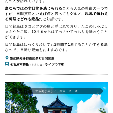
んの人が訪れています。
島ならではの非日常を感じられる
ことも人気の理由の一つで
すが、日間賀島といえば何と言ってもグルメ。
現地で味わえ
る料理はどれも絶品
だと好評です。
日間賀島はタコとフグの島と呼ばれており、たこのしゃぶし
ゃぶやたこ飯、10月頃からはてっさやてっちりを味わうこと
ができます。
日間賀島はゆっくり歩いても2時間で1周することができる島
なので、日帰り観光もおすすめです。
愛知県知多郡南知多町日間賀島
名古屋南笹島
ライブで下車
（ささしま）
立ち姿が美しい、国宝・犬山城