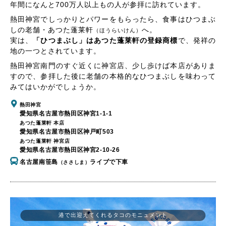
年間になんと700万人以上もの人が参拝に訪れています。
熱田神宮でしっかりとパワーをもらったら、食事はひつまぶ
しの老舗・あつた蓬莱軒
へ。
（ほうらいけん）
実は、
「ひつまぶし」はあつた蓬莱軒の登録商標
で、発祥の
地の一つとされています。
熱田神宮南門のすぐ近くに神宮店、少し歩けば本店がありま
すので、参拝した後に老舗の本格的なひつまぶしを味わって
みてはいかがでしょうか。
熱田神宮
愛知県名古屋市熱田区神宮1-1-1
あつた蓬莱軒 本店
愛知県名古屋市熱田区神戸町503
あつた蓬莱軒 神宮店
愛知県名古屋市熱田区神宮2-10-26
名古屋南笹島
ライブで下車
（ささしま）
港で出迎えてくれるタコのモニュメント