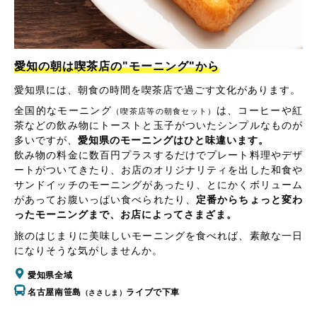
愛知の朝は喫茶店の"モーニング"から
愛知県には、朝食の時間を喫茶店で過ごす文化があります。
全国的なモーニング
は、コーヒーや紅
（喫茶店等の朝食セット）
茶などの飲み物にトーストと玉子がついたシンプルなものが
多いですが、
愛知県のモーニングはひと味違います。
飲み物の料金に数百円プラスするだけでプレート料理やデザ
ートがついてきたり、お店のオリジナリティを出した和食や
サンドイッチのモーニングがあったり、とにかくボリューム
があってお腹いっぱい食べられたり、
定番からちょっと変わ
ったモーニングまで、お店によってさまざま。
旅のはじまりに美味しいモーニングを食べれば、素敵な一日
になりそうな気がしませんか。
愛知県全域
名古屋南笹島
ライブで下車
（ささしま）