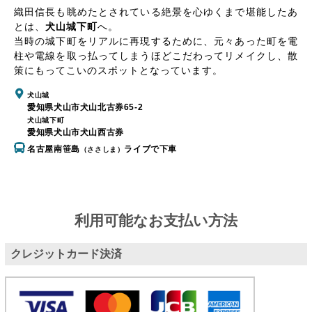
織田信長も眺めたとされている絶景を心ゆくまで堪能したあ
とは、
犬山城下町
へ。
当時の城下町をリアルに再現するために、元々あった町を電
柱や電線を取っ払ってしまうほどこだわってリメイクし、散
策にもってこいのスポットとなっています。
犬山城
愛知県犬山市犬山北古券65-2
犬山城下町
愛知県犬山市犬山西古券
名古屋南笹島
ライブで下車
（ささしま）
利用可能なお支払い方法
クレジットカード決済