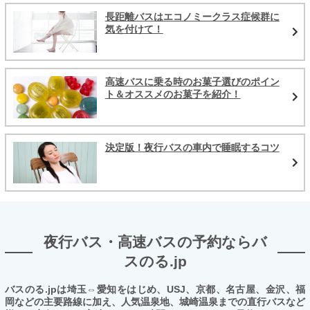
長距離バスはエコノミークラス症候群に
気を付けて！
高速バスに乗る時のお菓子選びのポイン
ト＆オススメのお菓子を紹介！
決定版！夜行バスの車内で睡眠するコツ
夜行バス・高速バスの予約ならバ
スのる.jp
バスのる.jpは埼玉⇔愛知をはじめ、USJ、京都、名古屋、金沢、福
岡などの主要路線に加え、人気温泉地、城崎温泉までの直行バスなど