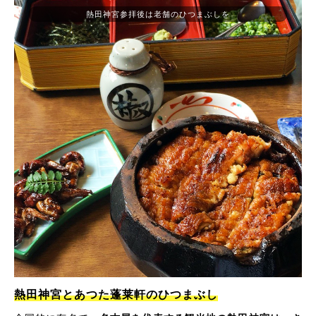
熱田神宮参拝後は老舗のひつまぶしを
熱田神宮とあつた蓬莱軒のひつまぶし