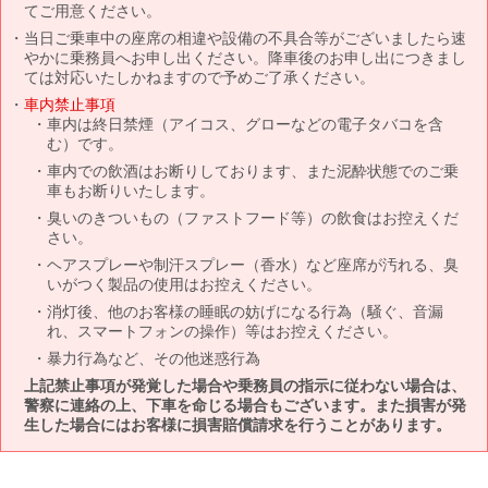
てご用意ください。
当日ご乗車中の座席の相違や設備の不具合等がございましたら速
やかに乗務員へお申し出ください。降車後のお申し出につきまし
ては対応いたしかねますので予めご了承ください。
車内禁止事項
車内は終日禁煙（アイコス、グローなどの電子タバコを含
む）です。
車内での飲酒はお断りしております、また泥酔状態でのご乗
車もお断りいたします。
臭いのきついもの（ファストフード等）の飲食はお控えくだ
さい。
ヘアスプレーや制汗スプレー（香水）など座席が汚れる、臭
いがつく製品の使用はお控えください。
消灯後、他のお客様の睡眠の妨げになる行為（騒ぐ、音漏
れ、スマートフォンの操作）等はお控えください。
暴力行為など、その他迷惑行為
上記禁止事項が発覚した場合や乗務員の指示に従わない場合は、
警察に連絡の上、下車を命じる場合もございます。また損害が発
生した場合にはお客様に損害賠償請求を行うことがあります。