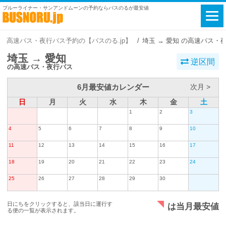
ブルーライナー・サンアンドムーンの予約ならバスのるが最安値
高速バス・夜行バス予約の【バスのる.jp】
埼玉 → 愛知 の高速バス・
埼玉 → 愛知
逆区間
の高速バス・夜行バス
6月最安値カレンダー
次月 >
日
月
火
水
木
金
土
1
2
3
4
5
6
7
8
9
10
11
12
13
14
15
16
17
18
19
20
21
22
23
24
25
26
27
28
29
30
日にちをクリックすると、該当日に運行す
は当月最安値
る便の一覧が表示されます。