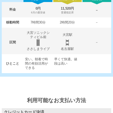
0円
11,520円
料金
－
6月の最安値
普通指定席
移動時間
7時間30分
2時間20分
－
大宮ソニックシ
大宮駅
ティビル前
区間
－
ささしまライブ
名古屋駅
安い。朝着で時
早くて快適。値
ひとこと
間の有効活用が
段は高い
できる
利用可能なお支払い方法
クレジットカード決済