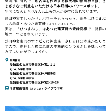
全国的に有名で、
名古屋を代表する観光地の熱田神宮は、さ
まざまなご利益をいただける日本屈指のパワースポット。
年間になんと700万人以上もの人が参拝に訪れています。
熱田神宮でしっかりとパワーをもらったら、食事はひつまぶ
しの老舗・あつた蓬莱軒
へ。
（ほうらいけん）
実は、
「ひつまぶし」はあつた蓬莱軒の登録商標
で、発祥の
地の一つとされています。
熱田神宮南門のすぐ近くに神宮店、少し歩けば本店がありま
すので、参拝した後に老舗の本格的なひつまぶしを味わって
みてはいかがでしょうか。
熱田神宮
愛知県名古屋市熱田区神宮1-1-1
あつた蓬莱軒 本店
愛知県名古屋市熱田区神戸町503
あつた蓬莱軒 神宮店
愛知県名古屋市熱田区神宮2-10-26
名古屋南笹島
ライブで下車
（ささしま）