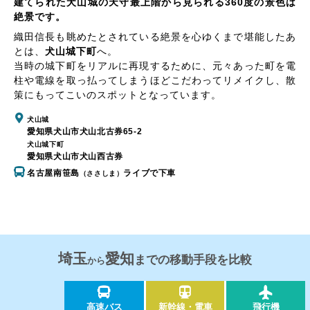
建てられた犬山城の天守最上階から見られる360度の景色は
絶景です。
織田信長も眺めたとされている絶景を心ゆくまで堪能したあ
とは、
犬山城下町
へ。
当時の城下町をリアルに再現するために、元々あった町を電
柱や電線を取っ払ってしまうほどこだわってリメイクし、散
策にもってこいのスポットとなっています。
犬山城
愛知県犬山市犬山北古券65-2
犬山城下町
愛知県犬山市犬山西古券
名古屋南笹島
ライブで下車
（ささしま）
埼玉
愛知
までの移動手段を比較
から
高速バス
新幹線・電車
飛行機