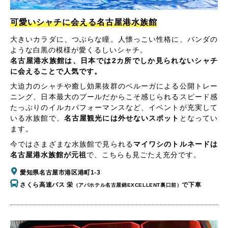
可愛いシャチに会える名古屋港水族館
大きいカラダに、つぶらな瞳。人懐っこい性格に、パンダの
ような白黒の模様が愛くるしいシャチ。
名古屋港水族館は、日本では2カ所でしか見られないシャチ
に会えることで人気です。
大迫力のシャチや癒し効果抜群のベルーガによる公開トレー
ニング、日本最大のプールだからこそ感じられるスピード感
たっぷりのイルカパフォーマンスなど、イベントが充実して
いる水族館で、
名古屋観光には外せないスポット
となってい
ます。
今ではさまざまな水族館で見られる
マイワシのトルネードは
名古屋港水族館が元祖
で、こちらも見ごたえ充分です。
愛知県名古屋市港区港町1-3
さくら高速バス 栄
で下車
（アパホテル名古屋錦EXCELLENT裏口前）