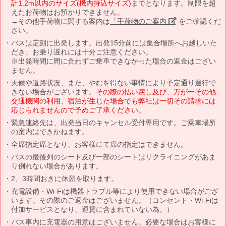
計1.2m以内のサイズ(機内持込サイズ)
までとなります。制限を超
えたお荷物はお預かりできません。
→その他手荷物に関する案内は
「手荷物のご案内」
をご確認くだ
さい。
バスは定刻に出発します。出発15分前には集合場所へお越しいた
だき、お乗り遅れには十分ご注意ください。
※出発時間に間に合わずご乗車できなかった場合の返金はござい
ません。
天候や道路状況、また、やむを得ない事情により予定通り運行で
きない場合がございます。
その際の払い戻し及び、万が一その他
交通機関の利用、宿泊が生じた場合でも弊社は一切その請求には
応じられませんので予めご了承ください。
緊急連絡先は、出発当日のキャンセル受付専用です。ご乗車場所
の案内はできかねます。
全席指定席となり、お客様にて席の指定はできません。
バスの最後列のシート及び一部のシートはリクライニングがあま
り倒れない場合があります。
2、3時間おきに休憩を取ります。
充電設備・Wi-Fiは機器トラブル等により使用できない場合がござ
います。その際のご返金はございません。（コンセント・Wi-Fiは
付加サービスとなり、運賃に含まれていない為。）
バス車内に充電器の用意はございません。必要な場合はお客様に