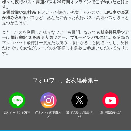
様々な夜行バス・高速バスを24時間オンラインでご予約いただけま
す。
充電設備
や
無料Wi-Fi
といった設備が充実したバスや、
自転車や楽器
が積み込める
バスなど、あなたに合った夜行バス・高速バスがきっと
見つかるはず。
また、バスを利用した様々なツアーも展開。なかでも
航空祭見学ツア
ー
は
催行率94％を誇る人気ツアー。ブルーインパルス
による感動の
アクロバット飛行は一度見たら病みつきになること間違いなし。男性
だけでなく女性グループのお客様にも多数ご参加いただいておりま
す。
フォロワー、お友達募集中
割引クーポン配布中
グルメ・旅行情報な
運行状況など最新情
乗り場案内など
ど
報