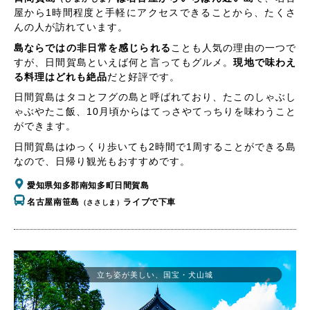
屋から1時間程度と手軽にアクセスできることから、たくさ
んの人が訪れています。
島ならではの非日常を感じられる
ことも人気の理由の一つで
すが、日間賀島といえば何と言ってもグルメ。
現地で味わえ
る料理はどれも絶品
だと好評です。
日間賀島はタコとフグの島と呼ばれており、たこのしゃぶし
ゃぶやたこ飯、10月頃からはてっさやてっちりを味わうこと
ができます。
日間賀島はゆっくり歩いても2時間で1周することができる島
なので、日帰り観光もおすすめです。
愛知県知多郡南知多町日間賀島
名古屋南笹島
ライブで下車
（ささしま）
立ち姿が美しい、国宝・犬山城