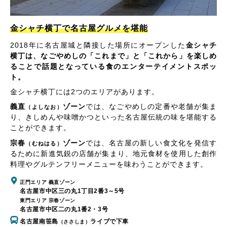
金シャチ横丁で名古屋グルメを堪能
2018年に名古屋城と隣接した場所にオープンした
金シャチ
横丁は、なごやめしの「これまで」と「これから」を楽しめ
ることで話題となっている食のエンターテイメントスポッ
ト。
金シャチ横丁には2つのエリアがあります。
義直
ゾーン
では、なごやめしの定番や老舗が集ま
（よしなお）
り、きしめんや味噌かつといった名古屋伝統の味を堪能する
ことができます。
宗春
ゾーン
では、名古屋の新しい食文化を発信す
（むねはる）
るために新進気鋭の店舗が集まり、地元食材を使用した創作
料理やグルテンフリーメニューを味わうことができます。
正門エリア 義直ゾーン
名古屋市中区三の丸1丁目2番3～5号
東門エリア 宗春ゾーン
名古屋市中区二の丸1番2・3号
名古屋南笹島
ライブで下車
（ささしま）