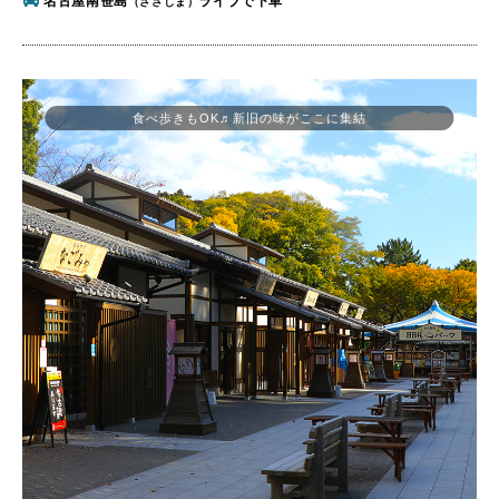
名古屋南笹島
ライブで下車
（ささしま）
食べ歩きもOK♬新旧の味がここに集結