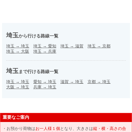
埼玉
から行ける路線一覧
埼玉
→
埼玉
埼玉
→
愛知
埼玉
→
滋賀
埼玉
→
京都
埼玉
→
大阪
埼玉
→
兵庫
埼玉
まで行ける路線一覧
埼玉
→
埼玉
愛知
→
埼玉
滋賀
→
埼玉
京都
→
埼玉
大阪
→
埼玉
兵庫
→
埼玉
重要なご案内
お預かり荷物は
お一人様１個
となり、大きさは
縦・横・高さの合