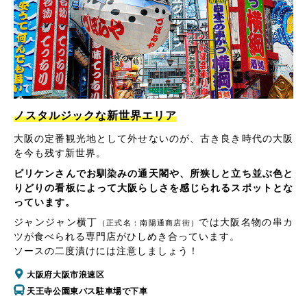
ノスタルジックな新世界エリア
大阪の定番観光地として外せないのが、古き良き時代の大阪
を今も残す新世界。
ビリケンさんでお馴染みの通天閣や、所狭しと立ち並ぶ色と
りどりの看板によって大阪らしさを感じられるスポットとな
っています。
ジャンジャン横丁
では大阪名物の串カ
（正式名：南陽通商店街）
ツが食べられる専門店がひしめき合っています。
ソースの二度漬けには注意しましょう！
大阪府大阪市浪速区
天王寺公園東バス駐車場で下車