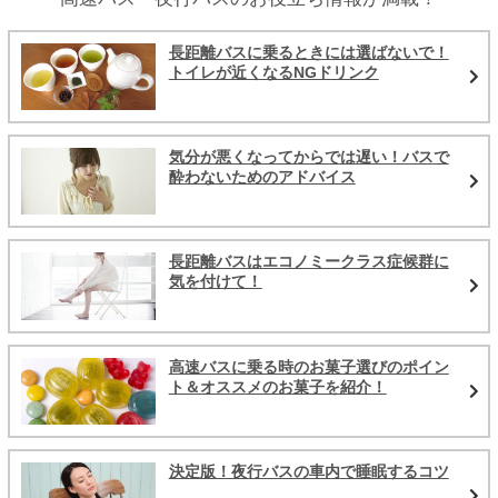
長距離バスに乗るときには選ばないで！
トイレが近くなるNGドリンク
気分が悪くなってからでは遅い！バスで
酔わないためのアドバイス
長距離バスはエコノミークラス症候群に
気を付けて！
高速バスに乗る時のお菓子選びのポイン
ト＆オススメのお菓子を紹介！
決定版！夜行バスの車内で睡眠するコツ