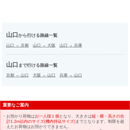
山口
から行ける路線一覧
山口
→
京都
山口
→
大阪
山口
→
兵庫
山口
まで行ける路線一覧
京都
→
山口
大阪
→
山口
兵庫
→
山口
重要なご案内
お預かり荷物は
お一人様１個
となり、大きさは
縦・横・高さの合
計1.2m以内のサイズ(機内持込サイズ)
までとなります。制限を超
えたお荷物はお預かりできません。