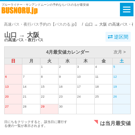
ブルーライナー・サンアンドムーンの予約ならバスのるが最安値
高速バス・夜行バス予約の【バスのる.jp】
山口 → 大阪 の高速バス・
山口 → 大阪
逆区間
の高速バス・夜行バス
4月最安値カレンダー
次月 >
日
月
火
水
木
金
土
1
2
3
4
5
6
7
8
9
10
11
12
13
14
15
16
17
18
19
20
21
22
23
24
25
26
27
28
29
30
日にちをクリックすると、該当日に運行す
は当月最安値
る便の一覧が表示されます。