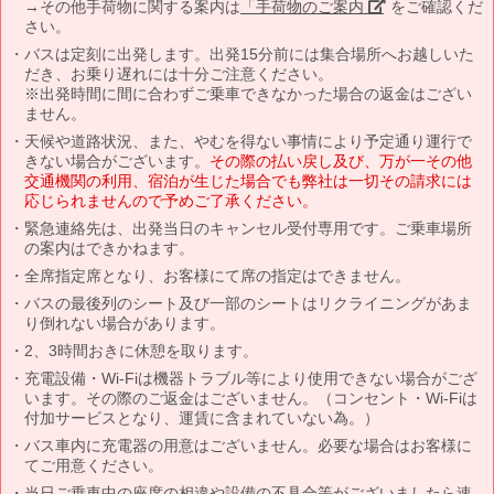
→その他手荷物に関する案内は
「手荷物のご案内」
をご確認くだ
さい。
バスは定刻に出発します。出発15分前には集合場所へお越しいた
だき、お乗り遅れには十分ご注意ください。
※出発時間に間に合わずご乗車できなかった場合の返金はござい
ません。
天候や道路状況、また、やむを得ない事情により予定通り運行で
きない場合がございます。
その際の払い戻し及び、万が一その他
交通機関の利用、宿泊が生じた場合でも弊社は一切その請求には
応じられませんので予めご了承ください。
緊急連絡先は、出発当日のキャンセル受付専用です。ご乗車場所
の案内はできかねます。
全席指定席となり、お客様にて席の指定はできません。
バスの最後列のシート及び一部のシートはリクライニングがあま
り倒れない場合があります。
2、3時間おきに休憩を取ります。
充電設備・Wi-Fiは機器トラブル等により使用できない場合がござ
います。その際のご返金はございません。（コンセント・Wi-Fiは
付加サービスとなり、運賃に含まれていない為。）
バス車内に充電器の用意はございません。必要な場合はお客様に
てご用意ください。
当日ご乗車中の座席の相違や設備の不具合等がございましたら速