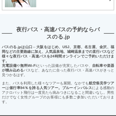
夜行バス・高速バスの予約ならバ
スのる.jp
バスのる.jpは山口⇔大阪をはじめ、USJ、京都、名古屋、金沢、福
岡などの主要路線に加え、人気温泉地、城崎温泉までの直行バスなど
様々な夜行バス・高速バスを24時間オンラインでご予約いただけま
す。
充電設備
や
無料Wi-Fi
といった設備が充実したバスや、
自転車や楽器
が積み込める
バスなど、あなたに合った夜行バス・高速バスがきっと
見つかるはず。
また、バスを利用した様々なツアーも展開。なかでも
航空祭見学ツア
ー
は
催行率94％を誇る人気ツアー。ブルーインパルス
による感動の
アクロバット飛行は一度見たら病みつきになること間違いなし。男性
だけでなく女性グループのお客様にも多数ご参加いただいておりま
す。