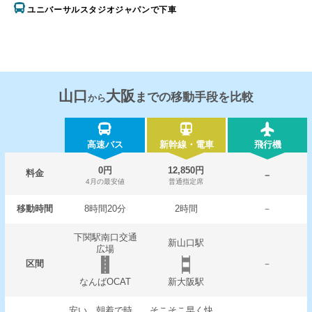
ユニバーサルスタジオジャパンで下車
山口
大阪
までの移動手段を比較
から
高速バス
新幹線・電車
飛行機
0円
12,850円
料金
－
4月の最安値
普通指定席
移動時間
8時間20分
2時間
－
下関駅南口交通
新山口駅
広場
区間
－
なんばOCAT
新大阪駅
安い。朝着で時
そこそこ早く快