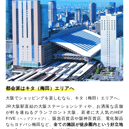
都会派はキタ（梅田）エリアへ
大阪でショッピングを楽しむなら、キタ（梅田）エリアへ。
JR大阪駅直結の大阪ステーションシティや、お洒落な店舗
が軒を連ねるグランフロント大阪、若者に大人気のHEP
FIVE
、阪急百貨店や阪神百貨店、電化製品
（ヘップファイブ）
ならヨドバシ梅田など、
全ての施設が徒歩圏内という好立地