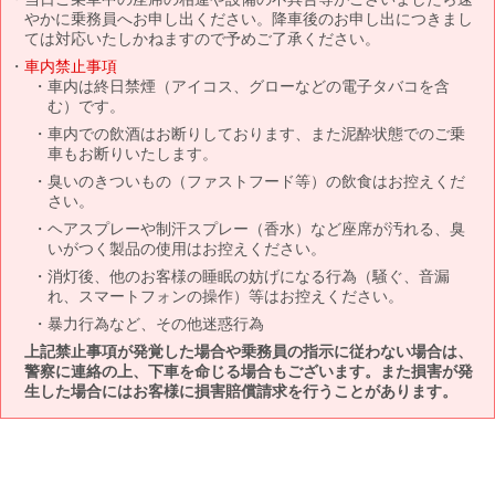
やかに乗務員へお申し出ください。降車後のお申し出につきまし
ては対応いたしかねますので予めご了承ください。
車内禁止事項
車内は終日禁煙（アイコス、グローなどの電子タバコを含
む）です。
車内での飲酒はお断りしております、また泥酔状態でのご乗
車もお断りいたします。
臭いのきついもの（ファストフード等）の飲食はお控えくだ
さい。
ヘアスプレーや制汗スプレー（香水）など座席が汚れる、臭
いがつく製品の使用はお控えください。
消灯後、他のお客様の睡眠の妨げになる行為（騒ぐ、音漏
れ、スマートフォンの操作）等はお控えください。
暴力行為など、その他迷惑行為
上記禁止事項が発覚した場合や乗務員の指示に従わない場合は、
警察に連絡の上、下車を命じる場合もございます。また損害が発
生した場合にはお客様に損害賠償請求を行うことがあります。