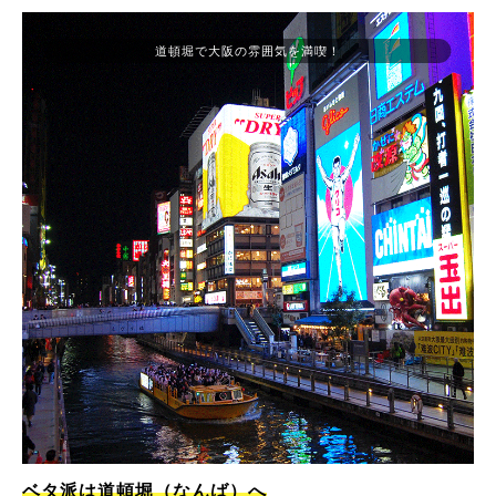
道頓堀で大阪の雰囲気を満喫！
ベタ派は道頓堀（なんば）へ