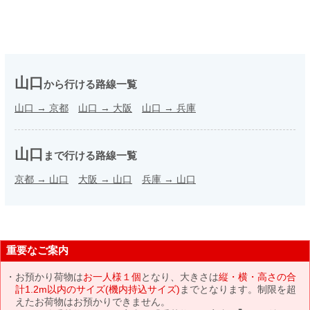
山口
から行ける路線一覧
山口
→
京都
山口
→
大阪
山口
→
兵庫
山口
まで行ける路線一覧
京都
→
山口
大阪
→
山口
兵庫
→
山口
重要なご案内
お預かり荷物は
お一人様１個
となり、大きさは
縦・横・高さの合
計1.2m以内のサイズ(機内持込サイズ)
までとなります。制限を超
えたお荷物はお預かりできません。