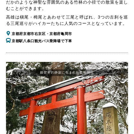
だかのような神聖な雰囲気のある竹林の小径での散策を楽し
むことができます。
高雄は槇尾・栂尾とあわせて三尾と呼ばれ、3つの古刹を巡
る三尾巡りがハイカーたちに人気のコースとなっています。
京都府京都市右京区・京都府亀岡市
京都駅八条口観光バス乗降場で下車
銀世界の静寂に包まれた貴船神社