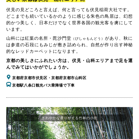
伏見の見どころと言えば、何と言っても伏見稲荷大社です。
どこまでも続いているかのように感じる朱色の鳥居は、幻想
的かつ美しく、日本だけでなく世界各国の観光客を虜にして
います。
山科には紅葉の名所・毘沙門堂
があり、秋に
（びしゃもんどう）
は参道の石段にもみじが敷き詰められ、自然が作り出す神秘
的なレッドカーペットになります。
京都の美しさにふれたい方は、伏見・山科エリアまで足を運
んでみてはいかがでしょうか。
京都府京都市伏見区・京都府京都市山科区
京都駅八条口観光バス乗降場で下車
さわやかな香りがする竹林の小径