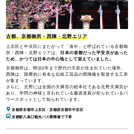
古都、京都御所・西陣・北野エリア
上京区と中京区にまたがって「洛中」と呼ばれている京都御
所・西陣・北野エリアは、
日本の首都だった平安京があった
ため、かつては日本の中心地として栄えていました。
京都御所は、明治2年まで歴代の天皇が住まれていた場所。
西陣は、国際的に有名な伝統工芸品の西陣織を製造する工房
が集まっています。
さらに、北野には全国の天満宮の総本社である北野天満宮が
あり、学問の神様と言われている藤原道真が祀られているパ
ワースポットとして知られています。
京都府京都市上京区・京都府京都市中京区
京都駅八条口観光バス乗降場で下車