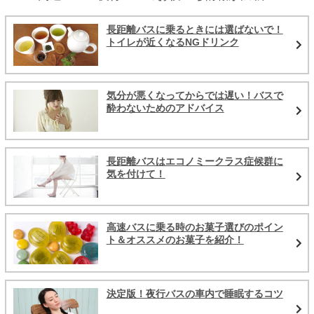
長距離バスに乗るときには選ばないで！
トイレが近くなるNGドリンク
気分が悪くなってからでは遅い！バスで
酔わないためのアドバイス
長距離バスはエコノミークラス症候群に
気を付けて！
高速バスに乗る時のお菓子選びのポイン
ト＆オススメのお菓子を紹介！
決定版！夜行バスの車内で睡眠するコツ