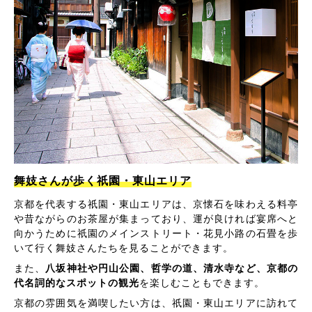
舞妓さんが歩く祇園・東山エリア
京都を代表する祇園・東山エリアは、京懐石を味わえる料亭
や昔ながらのお茶屋が集まっており、運が良ければ宴席へと
向かうために祇園のメインストリート・花見小路の石畳を歩
いて行く舞妓さんたちを見ることができます。
また、
八坂神社や円山公園、哲学の道、清水寺など、京都の
代名詞的なスポットの観光
を楽しむこともできます。
京都の雰囲気を満喫したい方は、祇園・東山エリアに訪れて