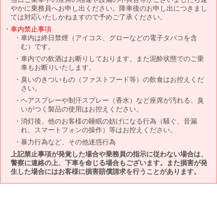
やかに乗務員へお申し出ください。降車後のお申し出につきまし
ては対応いたしかねますので予めご了承ください。
車内禁止事項
車内は終日禁煙（アイコス、グローなどの電子タバコを含
む）です。
車内での飲酒はお断りしております、また泥酔状態でのご乗
車もお断りいたします。
臭いのきついもの（ファストフード等）の飲食はお控えくだ
さい。
ヘアスプレーや制汗スプレー（香水）など座席が汚れる、臭
いがつく製品の使用はお控えください。
消灯後、他のお客様の睡眠の妨げになる行為（騒ぐ、音漏
れ、スマートフォンの操作）等はお控えください。
暴力行為など、その他迷惑行為
上記禁止事項が発覚した場合や乗務員の指示に従わない場合は、
警察に連絡の上、下車を命じる場合もございます。また損害が発
生した場合にはお客様に損害賠償請求を行うことがあります。