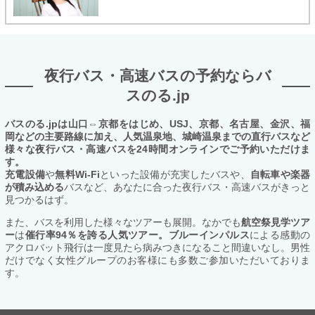
夜行バス・高速バスの予約ならバ
スのる.jp
バスのる.jpは山口⇔京都をはじめ、USJ、京都、名古屋、金沢、福
岡などの主要路線に加え、人気温泉地、城崎温泉までの直行バスなど
様々な夜行バス・高速バスを24時間オンラインでご予約いただけま
す。
充電設備
や
無料Wi-Fi
といった設備が充実したバスや、
自転車や楽器
が積み込める
バスなど、あなたに合った夜行バス・高速バスがきっと
見つかるはず。
また、バスを利用した様々なツアーも展開。なかでも
航空祭見学ツア
ー
は
催行率94％を誇る人気ツアー。ブルーインパルス
による感動の
アクロバット飛行は一度見たら病みつきになること間違いなし。男性
だけでなく女性グループのお客様にも多数ご参加いただいておりま
す。