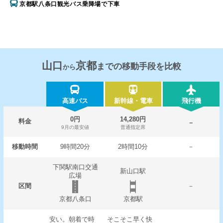
京都駅八条口観光バス乗降場で下車
山口
京都
までの移動手段を比較
から
高速バス
新幹線・電車
飛行機
0円
14,280円
料金
－
9月の最安値
普通指定席
移動時間
9時間20分
2時間10分
－
下関駅南口交通
新山口駅
広場
区間
－
京都八条口
京都駅
安い。朝着で時
そこそこ早く快