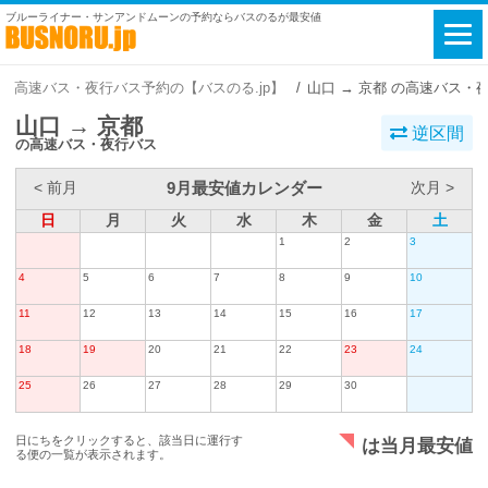
ブルーライナー・サンアンドムーンの予約ならバスのるが最安値
高速バス・夜行バス予約の【バスのる.jp】
山口 → 京都 の高速バス・
山口 → 京都
逆区間
の高速バス・夜行バス
9月最安値カレンダー
< 前月
次月 >
日
月
火
水
木
金
土
1
2
3
4
5
6
7
8
9
10
11
12
13
14
15
16
17
18
19
20
21
22
23
24
25
26
27
28
29
30
日にちをクリックすると、該当日に運行す
は当月最安値
る便の一覧が表示されます。