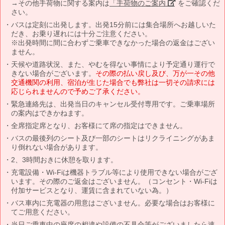
→その他手荷物に関する案内は
「手荷物のご案内」
をご確認くだ
さい。
バスは定刻に出発します。出発15分前には集合場所へお越しいた
だき、お乗り遅れには十分ご注意ください。
※出発時間に間に合わずご乗車できなかった場合の返金はござい
ません。
天候や道路状況、また、やむを得ない事情により予定通り運行で
きない場合がございます。
その際の払い戻し及び、万が一その他
交通機関の利用、宿泊が生じた場合でも弊社は一切その請求には
応じられませんので予めご了承ください。
緊急連絡先は、出発当日のキャンセル受付専用です。ご乗車場所
の案内はできかねます。
全席指定席となり、お客様にて席の指定はできません。
バスの最後列のシート及び一部のシートはリクライニングがあま
り倒れない場合があります。
2、3時間おきに休憩を取ります。
充電設備・Wi-Fiは機器トラブル等により使用できない場合がござ
います。その際のご返金はございません。（コンセント・Wi-Fiは
付加サービスとなり、運賃に含まれていない為。）
バス車内に充電器の用意はございません。必要な場合はお客様に
てご用意ください。
当日ご乗車中の座席の相違や設備の不具合等がございましたら速