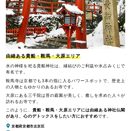
由緒ある貴船・鞍馬・大原エリア
水の神様を祀る貴船神社は、縁結びのご利益や水占みくじで
有名です。
鞍馬寺は京都でも3本の指に入るパワースポットで、歴史上
の人物ともゆかりのあるお寺です。
大原にある三千院は苔の庭園が美しく、癒しを求めた人々が
訪れるお寺です。
このように、
貴船・鞍馬・大原エリアには由緒ある神社仏閣
があり、心のデトックスをしたい方におすすめ
です。
京都府京都市左京区