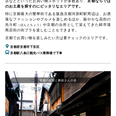
店などといったお買い物スポットが多数あり、
京都ならでは
のお土産を探すのにピッタリなエリアです。
特に京都最大の繁華街である阪急京都河原町駅周辺は、お洒
落なファッションやグルメを楽しめるほか、賑やかな花街の
先斗町
や京都の台所として栄えてきた錦市場
（ぽんとちょう）
商店街の街ブラを楽しむこともできます。
京都でお買い物を楽しみたい方は要チェックのエリアです。
京都府京都市下京区
京都駅八条口観光バス乗降場で下車
祇園の石畳と舞妓さんの姿