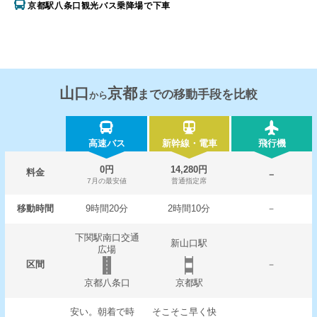
京都駅八条口観光バス乗降場で下車
山口
京都
までの移動手段を比較
から
高速バス
新幹線・電車
飛行機
0円
14,280円
料金
－
7月の最安値
普通指定席
移動時間
9時間20分
2時間10分
－
下関駅南口交通
新山口駅
広場
区間
－
京都八条口
京都駅
安い。朝着で時
そこそこ早く快