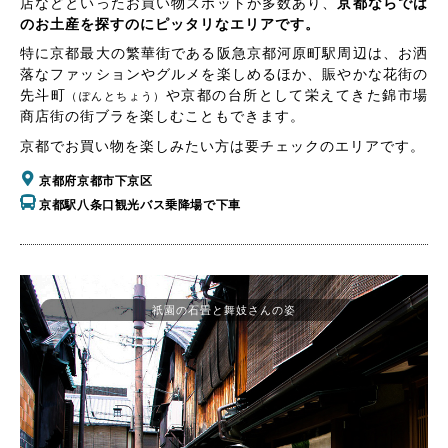
店などといったお買い物スポットが多数あり、
京都ならでは
のお土産を探すのにピッタリなエリアです。
特に京都最大の繁華街である阪急京都河原町駅周辺は、お洒
落なファッションやグルメを楽しめるほか、賑やかな花街の
先斗町
や京都の台所として栄えてきた錦市場
（ぽんとちょう）
商店街の街ブラを楽しむこともできます。
京都でお買い物を楽しみたい方は要チェックのエリアです。
京都府京都市下京区
京都駅八条口観光バス乗降場で下車
祇園の石畳と舞妓さんの姿