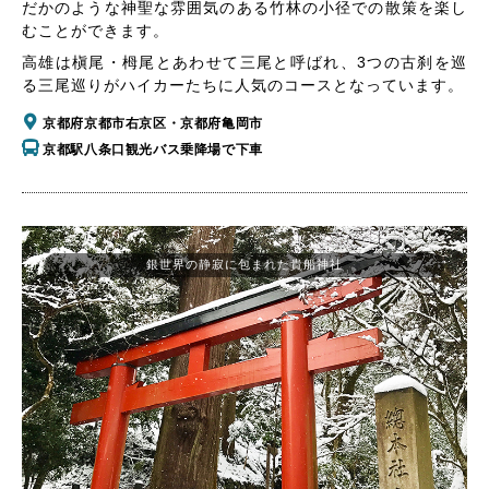
だかのような神聖な雰囲気のある竹林の小径での散策を楽し
むことができます。
高雄は槇尾・栂尾とあわせて三尾と呼ばれ、3つの古刹を巡
る三尾巡りがハイカーたちに人気のコースとなっています。
京都府京都市右京区・京都府亀岡市
京都駅八条口観光バス乗降場で下車
銀世界の静寂に包まれた貴船神社