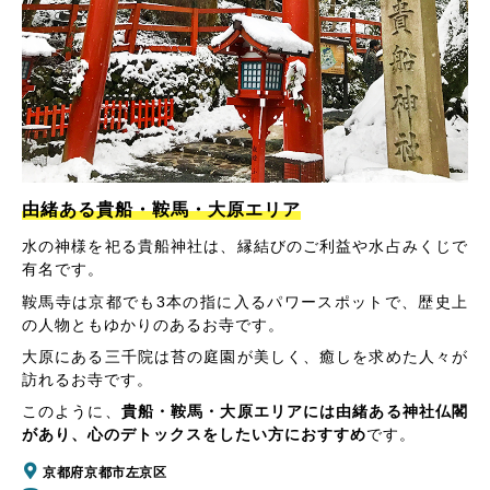
由緒ある貴船・鞍馬・大原エリア
水の神様を祀る貴船神社は、縁結びのご利益や水占みくじで
有名です。
鞍馬寺は京都でも3本の指に入るパワースポットで、歴史上
の人物ともゆかりのあるお寺です。
大原にある三千院は苔の庭園が美しく、癒しを求めた人々が
訪れるお寺です。
このように、
貴船・鞍馬・大原エリアには由緒ある神社仏閣
があり、心のデトックスをしたい方におすすめ
です。
京都府京都市左京区