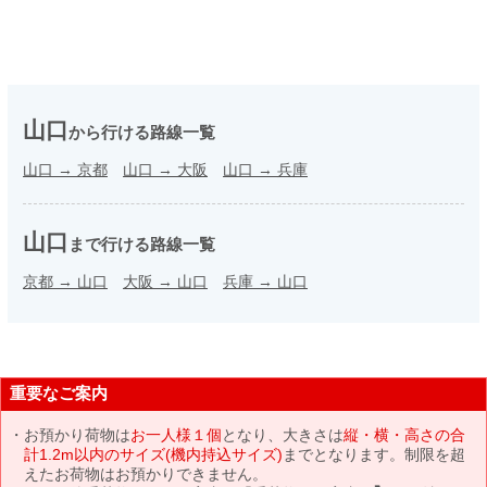
山口
から行ける路線一覧
山口
→
京都
山口
→
大阪
山口
→
兵庫
山口
まで行ける路線一覧
京都
→
山口
大阪
→
山口
兵庫
→
山口
重要なご案内
お預かり荷物は
お一人様１個
となり、大きさは
縦・横・高さの合
計1.2m以内のサイズ(機内持込サイズ)
までとなります。制限を超
えたお荷物はお預かりできません。