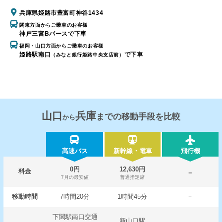
兵庫県姫路市豊富町神谷1434
関東方面からご乗車のお客様
神戸三宮Bバースで下車
福岡・山口方面からご乗車のお客様
姫路駅南口
で下車
（みなと銀行姫路中央支店前）
山口
兵庫
までの移動手段を比較
から
高速バス
新幹線・電車
飛行機
0円
12,630円
料金
－
7月の最安値
普通指定席
移動時間
7時間20分
1時間45分
－
下関駅南口交通
新山口駅