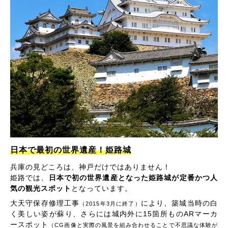
日本で最初の世界遺産！姫路城
兵庫の見どころは、神戸だけではありません！
姫路では、
日本で初の世界遺産となった姫路城が定番かつ人
気の観光スポット
となっています。
大天守保存修理工事
により、築城当時の白
（2015年3月に終了）
く美しい姿が蘇り、さらには城内外に15箇所ものARマーカ
ースポット
（CG画像と実際の風景を組み合わせることで不思議な体験が