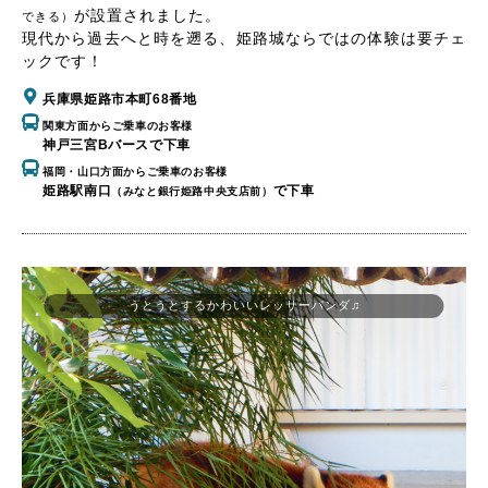
が設置されました。
できる）
現代から過去へと時を遡る、姫路城ならではの体験は要チェ
ックです！
兵庫県姫路市本町68番地
関東方面からご乗車のお客様
神戸三宮Bバースで下車
福岡・山口方面からご乗車のお客様
姫路駅南口
で下車
（みなと銀行姫路中央支店前）
うとうとするかわいいレッサーパンダ♫