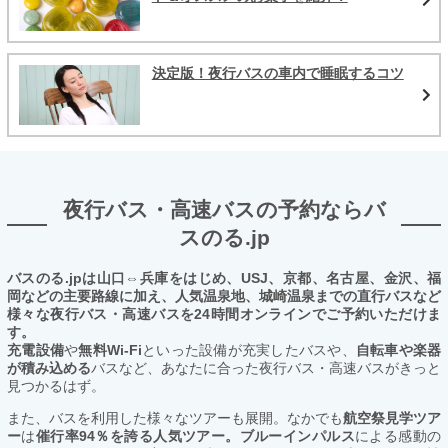
決定版！夜行バスの車内で睡眠するコツ
夜行バス・高速バスの予約ならバ
スのる.jp
バスのる.jpは山口⇔兵庫をはじめ、USJ、京都、名古屋、金沢、福
岡などの主要路線に加え、人気温泉地、城崎温泉までの直行バスなど
様々な夜行バス・高速バスを24時間オンラインでご予約いただけま
す。
充電設備
や
無料Wi-Fi
といった設備が充実したバスや、
自転車や楽器
が積み込める
バスなど、あなたに合った夜行バス・高速バスがきっと
見つかるはず。
また、バスを利用した様々なツアーも展開。なかでも
航空祭見学ツア
ー
は
催行率94％を誇る人気ツアー。ブルーインパルス
による感動の