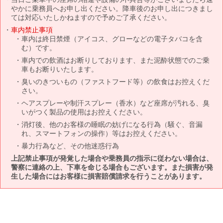
やかに乗務員へお申し出ください。降車後のお申し出につきまし
ては対応いたしかねますので予めご了承ください。
車内禁止事項
車内は終日禁煙（アイコス、グローなどの電子タバコを含
む）です。
車内での飲酒はお断りしております、また泥酔状態でのご乗
車もお断りいたします。
臭いのきついもの（ファストフード等）の飲食はお控えくだ
さい。
ヘアスプレーや制汗スプレー（香水）など座席が汚れる、臭
いがつく製品の使用はお控えください。
消灯後、他のお客様の睡眠の妨げになる行為（騒ぐ、音漏
れ、スマートフォンの操作）等はお控えください。
暴力行為など、その他迷惑行為
上記禁止事項が発覚した場合や乗務員の指示に従わない場合は、
警察に連絡の上、下車を命じる場合もございます。また損害が発
生した場合にはお客様に損害賠償請求を行うことがあります。