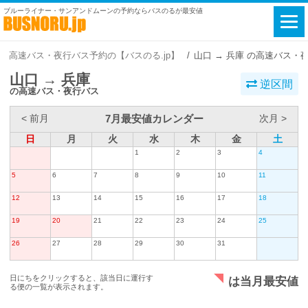
ブルーライナー・サンアンドムーンの予約ならバスのるが最安値
高速バス・夜行バス予約の【バスのる.jp】
山口 → 兵庫 の高速バス・
山口 → 兵庫
逆区間
の高速バス・夜行バス
7月最安値カレンダー
< 前月
次月 >
日
月
火
水
木
金
土
1
2
3
4
5
6
7
8
9
10
11
12
13
14
15
16
17
18
19
20
21
22
23
24
25
26
27
28
29
30
31
日にちをクリックすると、該当日に運行す
は当月最安値
る便の一覧が表示されます。