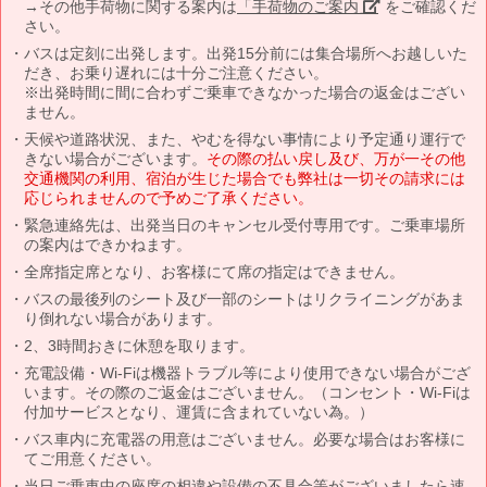
→その他手荷物に関する案内は
「手荷物のご案内」
をご確認くだ
さい。
バスは定刻に出発します。出発15分前には集合場所へお越しいた
だき、お乗り遅れには十分ご注意ください。
※出発時間に間に合わずご乗車できなかった場合の返金はござい
ません。
天候や道路状況、また、やむを得ない事情により予定通り運行で
きない場合がございます。
その際の払い戻し及び、万が一その他
交通機関の利用、宿泊が生じた場合でも弊社は一切その請求には
応じられませんので予めご了承ください。
緊急連絡先は、出発当日のキャンセル受付専用です。ご乗車場所
の案内はできかねます。
全席指定席となり、お客様にて席の指定はできません。
バスの最後列のシート及び一部のシートはリクライニングがあま
り倒れない場合があります。
2、3時間おきに休憩を取ります。
充電設備・Wi-Fiは機器トラブル等により使用できない場合がござ
います。その際のご返金はございません。（コンセント・Wi-Fiは
付加サービスとなり、運賃に含まれていない為。）
バス車内に充電器の用意はございません。必要な場合はお客様に
てご用意ください。
当日ご乗車中の座席の相違や設備の不具合等がございましたら速