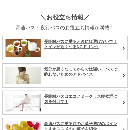
＼お役立ち情報／
高速バス・夜行バスのお役立ち情報が満載！
長距離バスに乗るときには選ばないで！
トイレが近くなるNGドリンク
気分が悪くなってからでは遅い！バスで
酔わないためのアドバイス
長距離バスはエコノミークラス症候群に
気を付けて！
高速バスに乗る時のお菓子選びのポイン
ト＆オススメのお菓子を紹介！