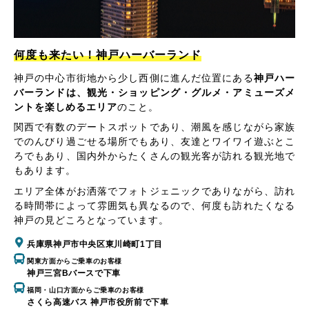
何度も来たい！神戸ハーバーランド
神戸の中心市街地から少し西側に進んだ位置にある
神戸ハー
バーランドは、観光・ショッピング・グルメ・アミューズメ
ントを楽しめるエリア
のこと。
関西で有数のデートスポットであり、潮風を感じながら家族
でのんびり過ごせる場所でもあり、友達とワイワイ遊ぶとこ
ろでもあり、国内外からたくさんの観光客が訪れる観光地で
もあります。
エリア全体がお洒落でフォトジェニックでありながら、訪れ
る時間帯によって雰囲気も異なるので、何度も訪れたくなる
神戸の見どころとなっています。
兵庫県神戸市中央区東川崎町1丁目
関東方面からご乗車のお客様
神戸三宮Bバースで下車
福岡・山口方面からご乗車のお客様
さくら高速バス 神戸市役所前で下車