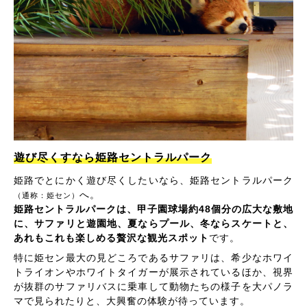
遊び尽くすなら姫路セントラルパーク
姫路でとにかく遊び尽くしたいなら、姫路セントラルパーク
へ。
（通称：姫セン）
姫路セントラルパークは、甲子園球場約48個分の広大な敷地
に、サファリと遊園地、夏ならプール、冬ならスケートと、
あれもこれも楽しめる贅沢な観光スポット
です。
特に姫セン最大の見どころであるサファリは、希少なホワイ
トライオンやホワイトタイガーが展示されているほか、視界
が抜群のサファリバスに乗車して動物たちの様子を大パノラ
マで見られたりと、大興奮の体験が待っています。