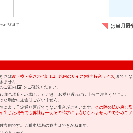
表示されます。
は当月最
きさは
縦・横・高さの合計1.2m以内のサイズ(機内持込サイズ)
までとな
きません。
のご案内」
をご確認ください。
には集合場所へお越しいただき、お乗り遅れには十分ご注意ください。
った場合の返金はございません。
情により予定通り運行できない場合がございます。
その際の払い戻し及
が生じた場合でも弊社は一切その請求には応じられませんので予めご了
付専用です。ご乗車場所の案内はできかねます。
はできません。