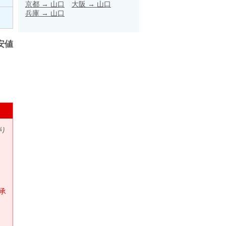
京都
→
山口
大阪
→
山口
兵庫
→
山口
安値
り
承