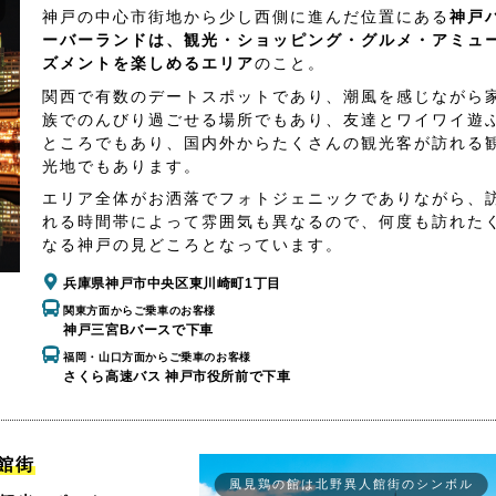
神戸の中心市街地から少し西側に進んだ位置にある
神戸
ーバーランドは、観光・ショッピング・グルメ・アミュ
ズメントを楽しめるエリア
のこと。
関西で有数のデートスポットであり、潮風を感じながら
族でのんびり過ごせる場所でもあり、友達とワイワイ遊
ところでもあり、国内外からたくさんの観光客が訪れる
光地でもあります。
エリア全体がお洒落でフォトジェニックでありながら、
れる時間帯によって雰囲気も異なるので、何度も訪れた
なる神戸の見どころとなっています。
兵庫県神戸市中央区東川崎町1丁目
関東方面からご乗車のお客様
神戸三宮Bバースで下車
福岡・山口方面からご乗車のお客様
さくら高速バス 神戸市役所前で下車
館街
風見鶏の館は北野異人館街のシンボル