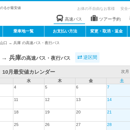
のるが最安値
お体の不自由なお客様
安全
高速バス
ツアー予約
乗車地一覧
お支払い方法
変更・取消・返金
山口 → 兵庫 の高速バス・夜行バス
 → 兵庫
逆区間
の高速バス・夜行バス
10月最安値カレンダー
次月 
水
木
金
土
4
5
6
7
11
12
13
14
18
19
20
21
25
26
27
28