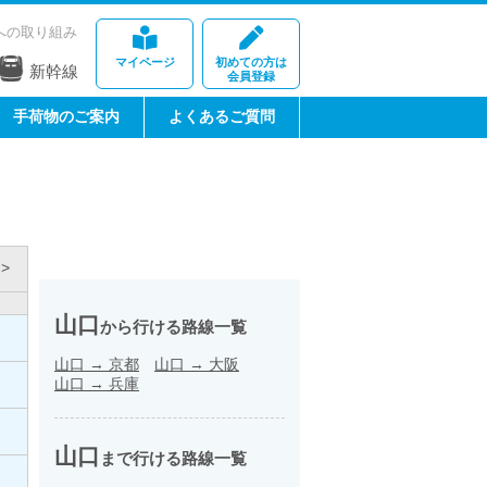
への取り組み
マイページ
初めての方は
新幹線
会員登録
手荷物のご案内
よくあるご質問
>
山口
から行ける路線一覧
山口
→
京都
山口
→
大阪
山口
→
兵庫
山口
まで行ける路線一覧