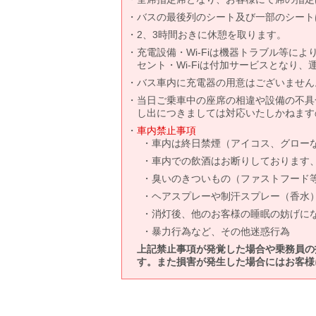
バスの最後列のシート及び一部のシート
2、3時間おきに休憩を取ります。
充電設備・Wi-Fiは機器トラブル等に
セント・Wi-Fiは付加サービスとなり
バス車内に充電器の用意はございません
当日ご乗車中の座席の相違や設備の不具
し出につきましては対応いたしかねます
車内禁止事項
車内は終日禁煙（アイコス、グロー
車内での飲酒はお断りしております
臭いのきついもの（ファストフード
ヘアスプレーや制汗スプレー（香水
消灯後、他のお客様の睡眠の妨げに
暴力行為など、その他迷惑行為
上記禁止事項が発覚した場合や乗務員の
す。また損害が発生した場合にはお客様