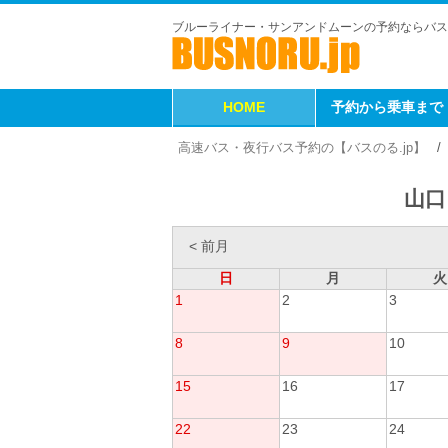
ブルーライナー・サンアンドムーンの予約ならバス
HOME
予約から乗車まで
高速バス・夜行バス予約の【バスのる.jp】
山口
< 前月
日
月
火
1
2
3
8
9
10
15
16
17
22
23
24