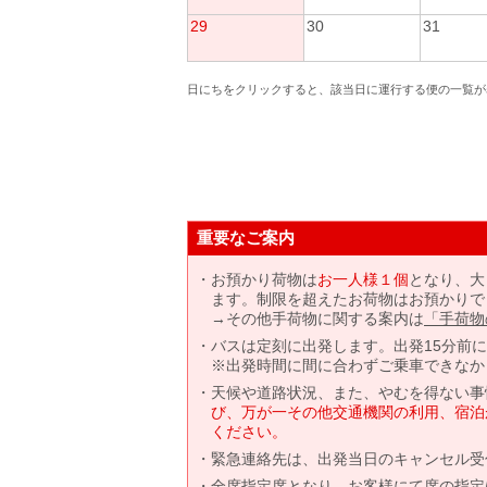
29
30
31
日にちをクリックすると、該当日に運行する便の一覧が
重要なご案内
お預かり荷物は
お一人様１個
となり、大
ます。制限を超えたお荷物はお預かりで
→その他手荷物に関する案内は
「手荷物
バスは定刻に出発します。出発15分前
※出発時間に間に合わずご乗車できなか
天候や道路状況、また、やむを得ない事
び、万が一その他交通機関の利用、宿泊
ください。
緊急連絡先は、出発当日のキャンセル受
全席指定席となり、お客様にて席の指定