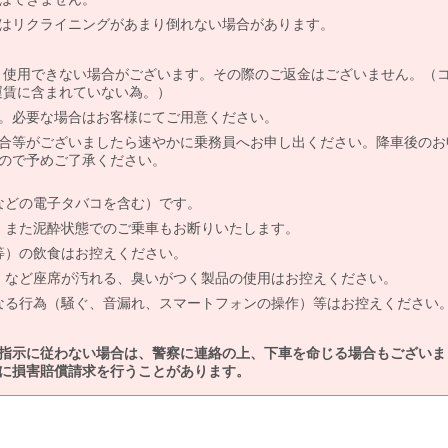
はリクライニングがあまり倒れない場合があります。
より使用できない場合がございます。その際のご返金はございません。（
、運賃に含まれていない為。）
。必要な場合はお客様にてご用意ください。
合等がございましたら速やかに乗務員へお申し出ください。降車後のお
ので予めご了承ください。
などの電子タバコを含む）です。
、また泥酔状態でのご乗車もお断りいたします。
等）の飲食はお控えください。
）など座席が汚れる、臭いがつく製品の使用はお控えください。
なる行為（騒ぐ、音漏れ、スマートフォンの操作）等はお控えください
指示に従わない場合は、警察に連絡の上、下車を命じる場合もございま
に損害賠償請求を行うことがあります。