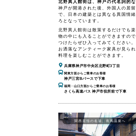
北野異人館街は、神戸の代名詞的な
神戸が開港された後、外国人の居留
で、日本の建築とは異なる異国情緒
ろとなっています。
北野異人館街は散策するだけでも楽
物の中にも入ることができますので
つけたらぜひ入ってみてください。
お洒落なアンティーク家具が見られ
料理を楽しむことができます。
兵庫県神戸市中央区北野町3丁目
関東方面からご乗車のお客様
神戸三宮Bバースで下車
福岡・山口方面からご乗車のお客様
さくら高速バス 神戸市役所前で下車
関西屈指の名湯、有馬温泉へ