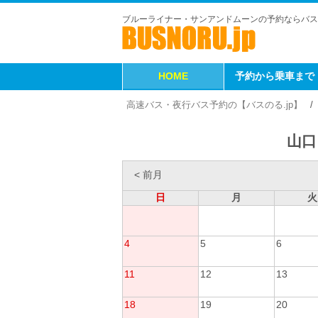
ブルーライナー・サンアンドムーンの予約ならバス
HOME
予約から乗車まで
高速バス・夜行バス予約の【バスのる.jp】
山口
< 前月
日
月
火
4
5
6
11
12
13
18
19
20