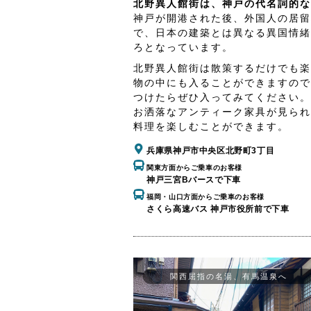
北野異人館街は、神戸の代名詞的な
神戸が開港された後、外国人の居留
で、日本の建築とは異なる異国情緒
ろとなっています。
北野異人館街は散策するだけでも楽
物の中にも入ることができますので
つけたらぜひ入ってみてください。
お洒落なアンティーク家具が見られ
料理を楽しむことができます。
兵庫県神戸市中央区北野町3丁目
関東方面からご乗車のお客様
神戸三宮Bバースで下車
福岡・山口方面からご乗車のお客様
さくら高速バス 神戸市役所前で下車
関西屈指の名湯、有馬温泉へ