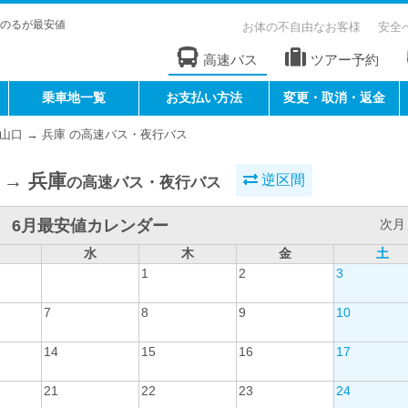
のるが最安値
お体の不自由なお客様
安全
高速バス
ツアー予約
乗車地一覧
お支払い方法
変更・取消・返金
山口 → 兵庫 の高速バス・夜行バス
 → 兵庫
逆区間
の高速バス・夜行バス
6月最安値カレンダー
次月 
水
木
金
土
1
2
3
7
8
9
10
14
15
16
17
21
22
23
24