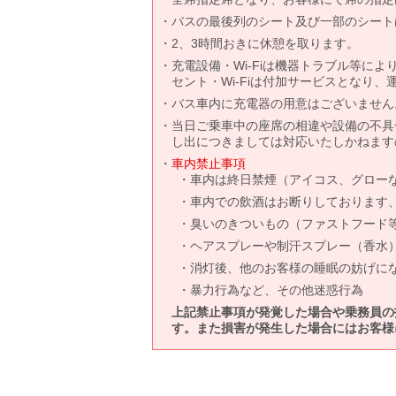
バスの最後列のシート及び一部のシート
2、3時間おきに休憩を取ります。
充電設備・Wi-Fiは機器トラブル等に
セント・Wi-Fiは付加サービスとなり
バス車内に充電器の用意はございません
当日ご乗車中の座席の相違や設備の不具
し出につきましては対応いたしかねます
車内禁止事項
車内は終日禁煙（アイコス、グロー
車内での飲酒はお断りしております
臭いのきついもの（ファストフード
ヘアスプレーや制汗スプレー（香水
消灯後、他のお客様の睡眠の妨げに
暴力行為など、その他迷惑行為
上記禁止事項が発覚した場合や乗務員の
す。また損害が発生した場合にはお客様