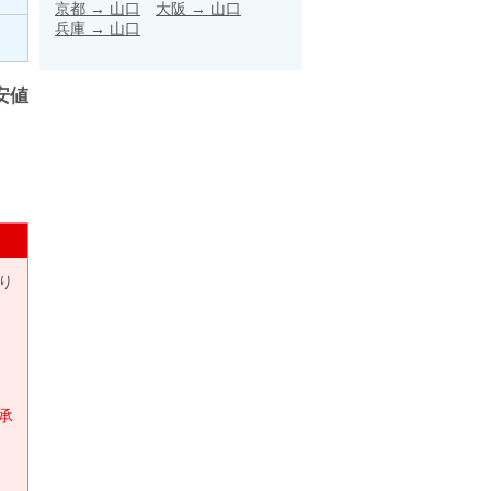
京都
→
山口
大阪
→
山口
兵庫
→
山口
安値
り
承