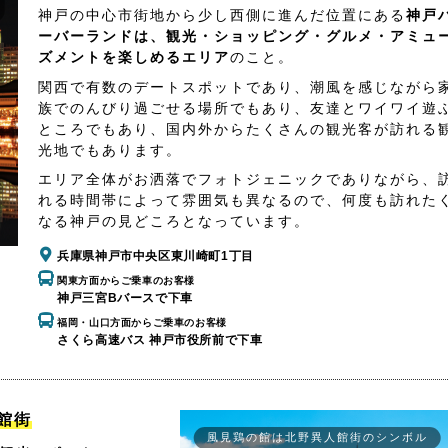
神戸の中心市街地から少し西側に進んだ位置にある
神戸
ーバーランドは、観光・ショッピング・グルメ・アミュ
ズメントを楽しめるエリア
のこと。
関西で有数のデートスポットであり、潮風を感じながら
族でのんびり過ごせる場所でもあり、友達とワイワイ遊
ところでもあり、国内外からたくさんの観光客が訪れる
光地でもあります。
エリア全体がお洒落でフォトジェニックでありながら、
れる時間帯によって雰囲気も異なるので、何度も訪れた
なる神戸の見どころとなっています。
兵庫県神戸市中央区東川崎町1丁目
関東方面からご乗車のお客様
神戸三宮Bバースで下車
福岡・山口方面からご乗車のお客様
さくら高速バス 神戸市役所前で下車
館街
風見鶏の館は北野異人館街のシンボル