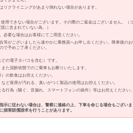
はリクライニングがあまり倒れない場合があります。
より使用できない場合がございます。その際のご返金はございません。（
、運賃に含まれていない為。）
。必要な場合はお客様にてご用意ください。
合等がございましたら速やかに乗務員へお申し出ください。降車後のお
ので予めご了承ください。
などの電子タバコを含む）です。
、また泥酔状態でのご乗車もお断りいたします。
等）の飲食はお控えください。
）など座席が汚れる、臭いがつく製品の使用はお控えください。
なる行為（騒ぐ、音漏れ、スマートフォンの操作）等はお控えください
指示に従わない場合は、警察に連絡の上、下車を命じる場合もございま
に損害賠償請求を行うことがあります。