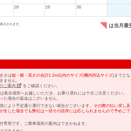
28
29
30
表示されます。
は当月最
きさは
縦・横・高さの合計1.2m以内のサイズ(機内持込サイズ)
までとな
きません。
のご案内」
をご確認ください。
には集合場所へお越しいただき、お乗り遅れには十分ご注意ください。
った場合の返金はございません。
情により予定通り運行できない場合がございます。
その際の払い戻し及
が生じた場合でも弊社は一切その請求には応じられませんので予めご了
付専用です。ご乗車場所の案内はできかねます。
はできません。