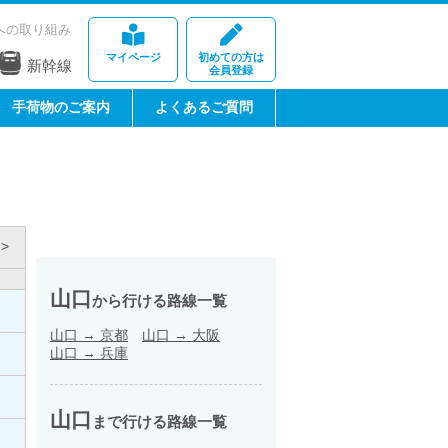
への取り組み
マイページ
初めての方は
新幹線
会員登録
手荷物のご案内
よくあるご質問
>
山口
から行ける路線一覧
山口
→
京都
山口
→
大阪
山口
→
兵庫
山口
まで行ける路線一覧