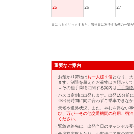
25
26
27
日にちをクリックすると、該当日に運行する便の一覧が
重要なご案内
お預かり荷物は
お一人様１個
となり、大
ます。制限を超えたお荷物はお預かりで
→その他手荷物に関する案内は
「手荷物
バスは定刻に出発します。出発15分前
※出発時間に間に合わずご乗車できなか
天候や道路状況、また、やむを得ない事
び、万が一その他交通機関の利用、宿泊
ください。
緊急連絡先は、出発当日のキャンセル受
全席指定席となり、お客様にて席の指定