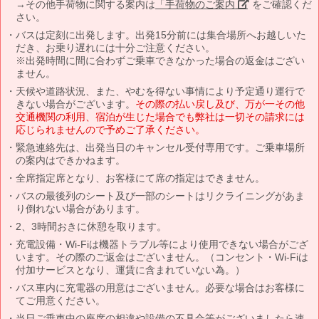
→その他手荷物に関する案内は
「手荷物のご案内」
をご確認くだ
さい。
バスは定刻に出発します。出発15分前には集合場所へお越しいた
だき、お乗り遅れには十分ご注意ください。
※出発時間に間に合わずご乗車できなかった場合の返金はござい
ません。
天候や道路状況、また、やむを得ない事情により予定通り運行で
きない場合がございます。
その際の払い戻し及び、万が一その他
交通機関の利用、宿泊が生じた場合でも弊社は一切その請求には
応じられませんので予めご了承ください。
緊急連絡先は、出発当日のキャンセル受付専用です。ご乗車場所
の案内はできかねます。
全席指定席となり、お客様にて席の指定はできません。
バスの最後列のシート及び一部のシートはリクライニングがあま
り倒れない場合があります。
2、3時間おきに休憩を取ります。
充電設備・Wi-Fiは機器トラブル等により使用できない場合がござ
います。その際のご返金はございません。（コンセント・Wi-Fiは
付加サービスとなり、運賃に含まれていない為。）
バス車内に充電器の用意はございません。必要な場合はお客様に
てご用意ください。
当日ご乗車中の座席の相違や設備の不具合等がございましたら速