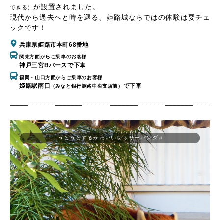
が設置されました。
できる）
現代から過去へと時を遡る、姫路城ならではの体験は要チェ
ックです！
兵庫県姫路市本町68番地
関東方面からご乗車のお客様
神戸三宮Bバースで下車
福岡・山口方面からご乗車のお客様
姫路駅南口
で下車
（みなと銀行姫路中央支店前）
うとうとするかわいいレッサーパンダ♫