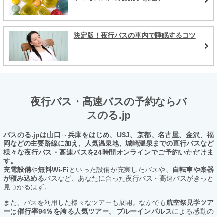
決定版！夜行バスの車内で睡眠するコツ
夜行バス・高速バスの予約ならバ
スのる.jp
バスのる.jpは山口⇔兵庫をはじめ、USJ、京都、名古屋、金沢、福
岡などの主要路線に加え、人気温泉地、城崎温泉までの直行バスなど
様々な夜行バス・高速バスを24時間オンラインでご予約いただけま
す。
充電設備
や
無料Wi-Fi
といった設備が充実したバスや、
自転車や楽器
が積み込める
バスなど、あなたに合った夜行バス・高速バスがきっと
見つかるはず。
また、バスを利用した様々なツアーも展開。なかでも
航空祭見学ツア
ー
は
催行率94％を誇る人気ツアー。ブルーインパルス
による感動の