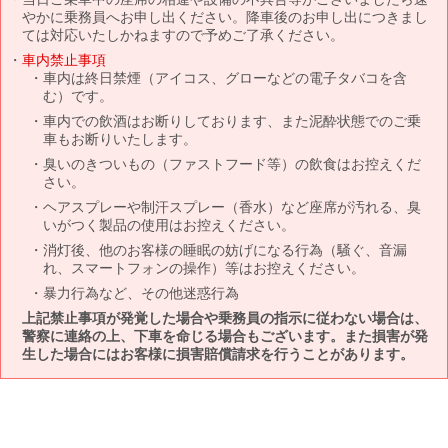
やかに乗務員へお申し出ください。降車後のお申し出につきまし
ては対応いたしかねますので予めご了承ください。
車内禁止事項
車内は終日禁煙（アイコス、グローなどの電子タバコを含
む）です。
車内での飲酒はお断りしております、また泥酔状態でのご乗
車もお断りいたします。
臭いのきついもの（ファストフード等）の飲食はお控えくだ
さい。
ヘアスプレーや制汗スプレー（香水）など座席が汚れる、臭
いがつく製品の使用はお控えください。
消灯後、他のお客様の睡眠の妨げになる行為（騒ぐ、音漏
れ、スマートフォンの操作）等はお控えください。
暴力行為など、その他迷惑行為
上記禁止事項が発覚した場合や乗務員の指示に従わない場合は、
警察に連絡の上、下車を命じる場合もございます。また損害が発
生した場合にはお客様に損害賠償請求を行うことがあります。