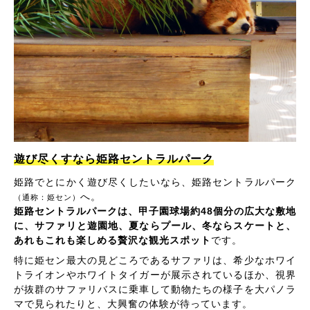
遊び尽くすなら姫路セントラルパーク
姫路でとにかく遊び尽くしたいなら、姫路セントラルパーク
へ。
（通称：姫セン）
姫路セントラルパークは、甲子園球場約48個分の広大な敷地
に、サファリと遊園地、夏ならプール、冬ならスケートと、
あれもこれも楽しめる贅沢な観光スポット
です。
特に姫セン最大の見どころであるサファリは、希少なホワイ
トライオンやホワイトタイガーが展示されているほか、視界
が抜群のサファリバスに乗車して動物たちの様子を大パノラ
マで見られたりと、大興奮の体験が待っています。