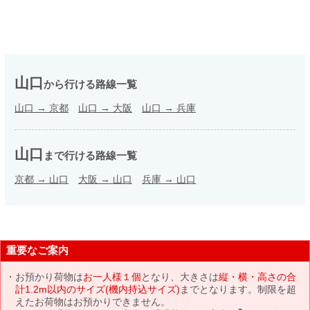
山口
から行ける路線一覧
山口
→
京都
山口
→
大阪
山口
→
兵庫
山口
まで行ける路線一覧
京都
→
山口
大阪
→
山口
兵庫
→
山口
重要なご案内
お預かり荷物は
お一人様１個
となり、大きさは
縦・横・高さの合
計1.2m以内のサイズ(機内持込サイズ)
までとなります。制限を超
えたお荷物はお預かりできません。