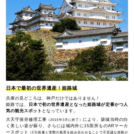
日本で最初の世界遺産！姫路城
兵庫の見どころは、神戸だけではありません！
姫路では、
日本で初の世界遺産となった姫路城が定番かつ人
気の観光スポット
となっています。
大天守保存修理工事
により、築城当時の白
（2015年3月に終了）
く美しい姿が蘇り、さらには城内外に15箇所ものARマーカ
ースポット
（CG画像と実際の風景を組み合わせることで不思議な体験が