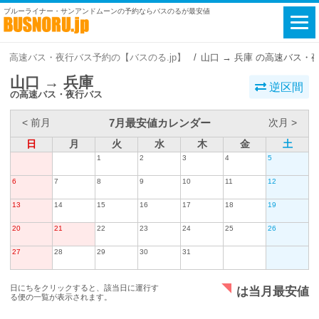
ブルーライナー・サンアンドムーンの予約ならバスのるが最安値
高速バス・夜行バス予約の【バスのる.jp】
山口 → 兵庫 の高速バス・
山口 → 兵庫
逆区間
の高速バス・夜行バス
7月最安値カレンダー
< 前月
次月 >
日
月
火
水
木
金
土
1
2
3
4
5
6
7
8
9
10
11
12
13
14
15
16
17
18
19
20
21
22
23
24
25
26
27
28
29
30
31
日にちをクリックすると、該当日に運行す
は当月最安値
る便の一覧が表示されます。