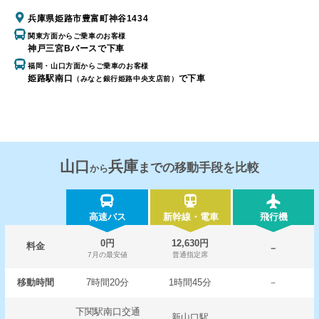
兵庫県姫路市豊富町神谷1434
関東方面からご乗車のお客様
神戸三宮Bバースで下車
福岡・山口方面からご乗車のお客様
姫路駅南口
で下車
（みなと銀行姫路中央支店前）
山口
兵庫
までの移動手段を比較
から
高速バス
新幹線・電車
飛行機
0円
12,630円
料金
－
7月の最安値
普通指定席
移動時間
7時間20分
1時間45分
－
下関駅南口交通
新山口駅