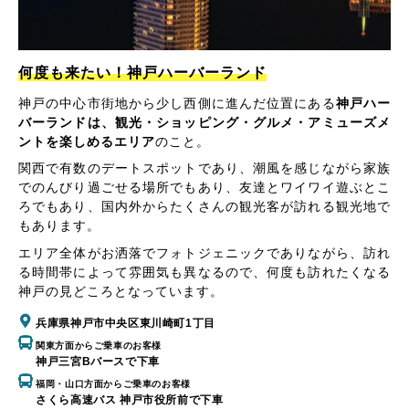
何度も来たい！神戸ハーバーランド
神戸の中心市街地から少し西側に進んだ位置にある
神戸ハー
バーランドは、観光・ショッピング・グルメ・アミューズメ
ントを楽しめるエリア
のこと。
関西で有数のデートスポットであり、潮風を感じながら家族
でのんびり過ごせる場所でもあり、友達とワイワイ遊ぶとこ
ろでもあり、国内外からたくさんの観光客が訪れる観光地で
もあります。
エリア全体がお洒落でフォトジェニックでありながら、訪れ
る時間帯によって雰囲気も異なるので、何度も訪れたくなる
神戸の見どころとなっています。
兵庫県神戸市中央区東川崎町1丁目
関東方面からご乗車のお客様
神戸三宮Bバースで下車
福岡・山口方面からご乗車のお客様
さくら高速バス 神戸市役所前で下車