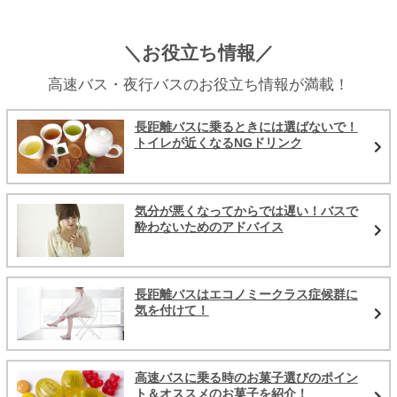
＼お役立ち情報／
高速バス・夜行バスのお役立ち情報が満載！
長距離バスに乗るときには選ばないで！
トイレが近くなるNGドリンク
気分が悪くなってからでは遅い！バスで
酔わないためのアドバイス
長距離バスはエコノミークラス症候群に
気を付けて！
高速バスに乗る時のお菓子選びのポイン
ト＆オススメのお菓子を紹介！