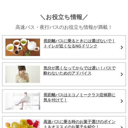
＼お役立ち情報／
高速バス・夜行バスのお役立ち情報が満載！
長距離バスに乗るときには選ばないで！
トイレが近くなるNGドリンク
気分が悪くなってからでは遅い！バスで
酔わないためのアドバイス
長距離バスはエコノミークラス症候群に
気を付けて！
高速バスに乗る時のお菓子選びのポイン
ト＆オススメのお菓子を紹介！