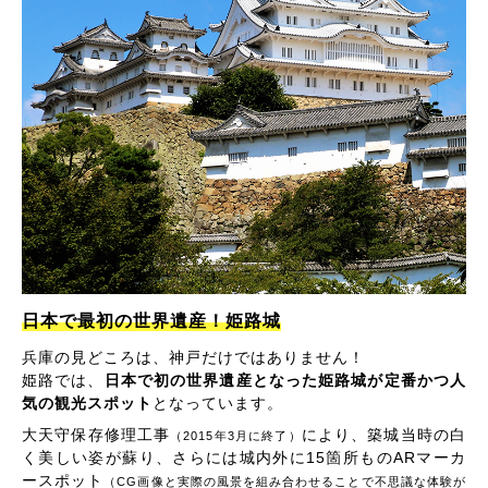
日本で最初の世界遺産！姫路城
兵庫の見どころは、神戸だけではありません！
姫路では、
日本で初の世界遺産となった姫路城が定番かつ人
気の観光スポット
となっています。
大天守保存修理工事
により、築城当時の白
（2015年3月に終了）
く美しい姿が蘇り、さらには城内外に15箇所ものARマーカ
ースポット
（CG画像と実際の風景を組み合わせることで不思議な体験が