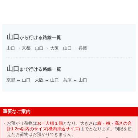
山口
から行ける路線一覧
山口
→
京都
山口
→
大阪
山口
→
兵庫
山口
まで行ける路線一覧
京都
→
山口
大阪
→
山口
兵庫
→
山口
重要なご案内
お預かり荷物は
お一人様１個
となり、大きさは
縦・横・高さの合
計1.2m以内のサイズ(機内持込サイズ)
までとなります。制限を超
えたお荷物はお預かりできません。