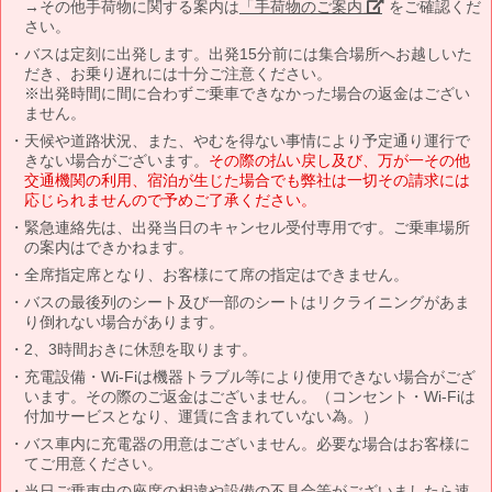
→その他手荷物に関する案内は
「手荷物のご案内」
をご確認くだ
さい。
バスは定刻に出発します。出発15分前には集合場所へお越しいた
だき、お乗り遅れには十分ご注意ください。
※出発時間に間に合わずご乗車できなかった場合の返金はござい
ません。
天候や道路状況、また、やむを得ない事情により予定通り運行で
きない場合がございます。
その際の払い戻し及び、万が一その他
交通機関の利用、宿泊が生じた場合でも弊社は一切その請求には
応じられませんので予めご了承ください。
緊急連絡先は、出発当日のキャンセル受付専用です。ご乗車場所
の案内はできかねます。
全席指定席となり、お客様にて席の指定はできません。
バスの最後列のシート及び一部のシートはリクライニングがあま
り倒れない場合があります。
2、3時間おきに休憩を取ります。
充電設備・Wi-Fiは機器トラブル等により使用できない場合がござ
います。その際のご返金はございません。（コンセント・Wi-Fiは
付加サービスとなり、運賃に含まれていない為。）
バス車内に充電器の用意はございません。必要な場合はお客様に
てご用意ください。
当日ご乗車中の座席の相違や設備の不具合等がございましたら速