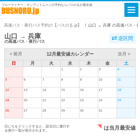
ブルーライナー・サンアンドムーンの予約ならバスのるが最安値
高速バス・夜行バス予約の【バスのる.jp】
山口 → 兵庫 の高速バス・
山口 → 兵庫
逆区間
の高速バス・夜行バス
12月最安値カレンダー
< 前月
次月 >
日
月
火
水
木
金
土
1
2
3
4
5
6
7
8
9
10
11
12
13
14
15
16
17
18
19
20
21
22
23
24
25
26
27
28
29
30
31
日にちをクリックすると、該当日に運行す
は当月最安値
る便の一覧が表示されます。