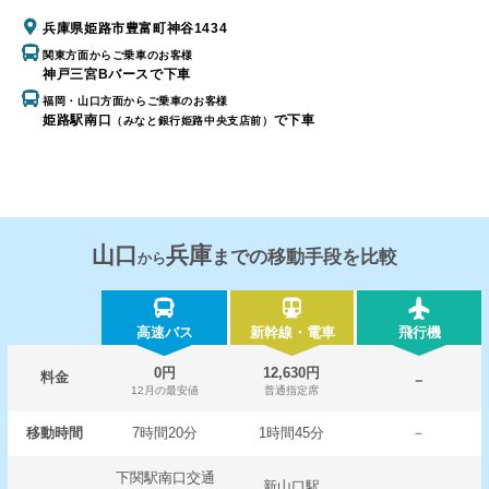
兵庫県姫路市豊富町神谷1434
関東方面からご乗車のお客様
神戸三宮Bバースで下車
福岡・山口方面からご乗車のお客様
姫路駅南口
で下車
（みなと銀行姫路中央支店前）
山口
兵庫
までの移動手段を比較
から
高速バス
新幹線・電車
飛行機
0円
12,630円
料金
－
12月の最安値
普通指定席
移動時間
7時間20分
1時間45分
－
下関駅南口交通
新山口駅