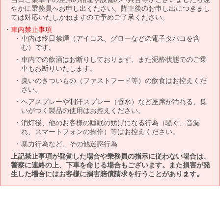
やかに乗務員へお申し出ください。降車後のお申し出につきまし
ては対応いたしかねますので予めご了承ください。
車内禁止事項
車内は終日禁煙（アイコス、グローなどの電子タバコを含
む）です。
車内での飲酒はお断りしております、また泥酔状態でのご乗
車もお断りいたします。
臭いのきついもの（ファストフード等）の飲食はお控えくだ
さい。
ヘアスプレーや制汗スプレー（香水）など座席が汚れる、臭
いがつく製品の使用はお控えください。
消灯後、他のお客様の睡眠の妨げになる行為（騒ぐ、音漏
れ、スマートフォンの操作）等はお控えください。
暴力行為など、その他迷惑行為
上記禁止事項が発覚した場合や乗務員の指示に従わない場合は、
警察に連絡の上、下車を命じる場合もございます。また損害が発
生した場合にはお客様に損害賠償請求を行うことがあります。