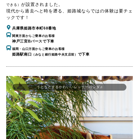
が設置されました。
できる）
現代から過去へと時を遡る、姫路城ならではの体験は要チェ
ックです！
兵庫県姫路市本町68番地
関東方面からご乗車のお客様
神戸三宮Bバースで下車
福岡・山口方面からご乗車のお客様
姫路駅南口
で下車
（みなと銀行姫路中央支店前）
うとうとするかわいいレッサーパンダ♫