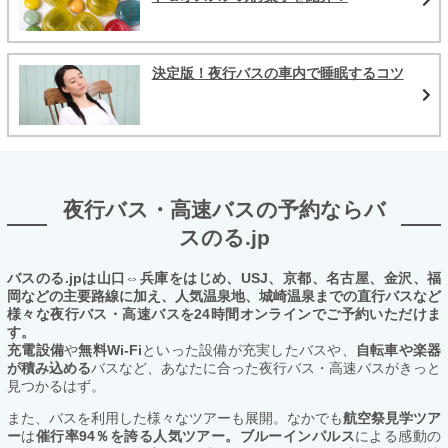
決定版！夜行バスの車内で睡眠するコツ
夜行バス・高速バスの予約ならバ
スのる.jp
バスのる.jpは山口⇔兵庫をはじめ、USJ、京都、名古屋、金沢、福
岡などの主要路線に加え、人気温泉地、城崎温泉までの直行バスなど
様々な夜行バス・高速バスを24時間オンラインでご予約いただけま
す。
充電設備
や
無料Wi-Fi
といった設備が充実したバスや、
自転車や楽器
が積み込める
バスなど、あなたに合った夜行バス・高速バスがきっと
見つかるはず。
また、バスを利用した様々なツアーも展開。なかでも
航空祭見学ツア
ー
は
催行率94％を誇る人気ツアー。ブルーインパルス
による感動の