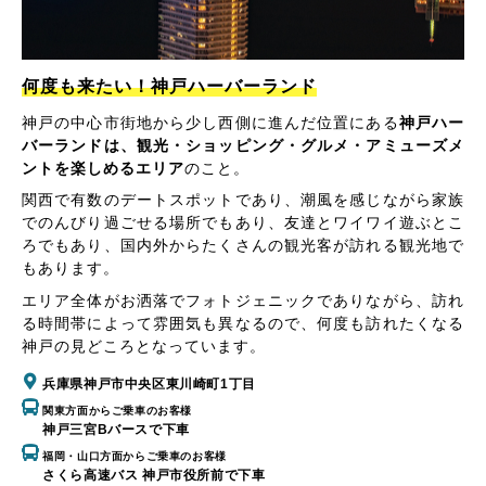
何度も来たい！神戸ハーバーランド
神戸の中心市街地から少し西側に進んだ位置にある
神戸ハー
バーランドは、観光・ショッピング・グルメ・アミューズメ
ントを楽しめるエリア
のこと。
関西で有数のデートスポットであり、潮風を感じながら家族
でのんびり過ごせる場所でもあり、友達とワイワイ遊ぶとこ
ろでもあり、国内外からたくさんの観光客が訪れる観光地で
もあります。
エリア全体がお洒落でフォトジェニックでありながら、訪れ
る時間帯によって雰囲気も異なるので、何度も訪れたくなる
神戸の見どころとなっています。
兵庫県神戸市中央区東川崎町1丁目
関東方面からご乗車のお客様
神戸三宮Bバースで下車
福岡・山口方面からご乗車のお客様
さくら高速バス 神戸市役所前で下車