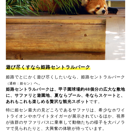
遊び尽くすなら姫路セントラルパーク
姫路でとにかく遊び尽くしたいなら、姫路セントラルパーク
へ。
（通称：姫セン）
姫路セントラルパークは、甲子園球場約48個分の広大な敷地
に、サファリと遊園地、夏ならプール、冬ならスケートと、
あれもこれも楽しめる贅沢な観光スポット
です。
特に姫セン最大の見どころであるサファリは、希少なホワイ
トライオンやホワイトタイガーが展示されているほか、視界
が抜群のサファリバスに乗車して動物たちの様子を大パノラ
マで見られたりと、大興奮の体験が待っています。