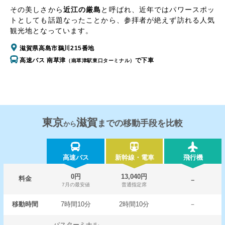
その美しさから
近江の厳島
と呼ばれ、近年ではパワースポッ
トとしても話題なったことから、参拝者が絶えず訪れる人気
観光地となっています。
滋賀県高島市鵜川215番地
高速バス 南草津
で下車
（南草津駅東口ターミナル）
東京
滋賀
までの移動手段を比較
から
高速バス
新幹線・電車
飛行機
0円
13,040円
料金
－
7月の最安値
普通指定席
移動時間
7時間10分
2時間10分
－
バスターミナル