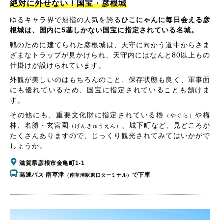
絶対に外せない！国宝・彦根城
ゆるキャラ界で屈指の人気を誇る
ひこにゃんに毎日会える彦
根城は、国内に5基しかない国宝に指定されている名城。
戦のために建てられた彦根城は、天守に向かう道中からさま
ざまなトラップが見かけられ、天守内にはなんと80以上もの
仕掛けが設けられています。
外観が美しいのはもちろんのこと、保存状態も良く、軍事面
にも優れているため、国宝に指定されていることも頷けま
す。
その他にも、重要文化財に指定されている櫓
や梅
（やぐら）
林、名勝・玄宮園
、城下町など、見どころが
（げんきゅうえん）
たくさんありますので、じっくり観光されてみてはいかがで
しょうか。
滋賀県彦根市金亀町1-1
高速バス 南草津
で下車
（南草津駅東口ターミナル）