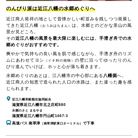
のんびり派は近江八幡の水郷めぐりへ
近江商人発祥の地として昔懐かしい町並みを残しつつ発展し
てきた近江八幡
は、水郷とのどかな里山の風
（おうみはちまん）
景が見どころ。
その
近江八幡の風景を最大限に楽しむには、手漕ぎ舟での水
郷めぐりがおすすめです。
爽やかで気持ちの良い風を肌で感じながら、手漕ぎ舟のリズ
ムにあわせてヨシ
の壁に沿ってゆったりのん
（イネ科の植物）
びり進んでいけば、ホッと心が落ち着きます。
水郷めぐりのあとは、江八幡市の中心部にある
八幡掘
へ。
近江商人の知恵で造られた人口の水路は、また違った趣を感
じられます。
近江八幡和船観光協同組合
滋賀県近江八幡市北之庄町880
水郷のさと まるやま
滋賀県近江八幡市円山町1467-3
高速バス 南草津
で下車
（南草津駅東口ターミナル）