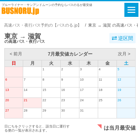
ブルーライナー・サンアンドムーンの予約ならバスのるが最安値
高速バス・夜行バス予約の【バスのる.jp】
東京 → 滋賀 の高速バス・
東京 → 滋賀
逆区間
の高速バス・夜行バス
7月最安値カレンダー
< 前月
次月 >
日
月
火
水
木
金
土
1
2
3
4
5
6
7
8
9
10
11
12
13
14
15
16
17
18
19
20
21
22
23
24
25
26
27
28
29
30
31
日にちをクリックすると、該当日に運行す
は当月最安値
る便の一覧が表示されます。