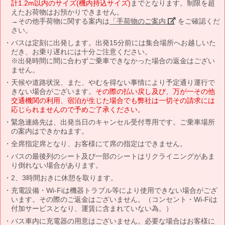
計1.2m以内のサイズ(機内持込サイズ)
までとなります。制限を超
えたお荷物はお預かりできません。
→その他手荷物に関する案内は
「手荷物のご案内」
をご確認くだ
さい。
バスは定刻に出発します。出発15分前には集合場所へお越しいた
だき、お乗り遅れには十分ご注意ください。
※出発時間に間に合わずご乗車できなかった場合の返金はござい
ません。
天候や道路状況、また、やむを得ない事情により予定通り運行で
きない場合がございます。
その際の払い戻し及び、万が一その他
交通機関の利用、宿泊が生じた場合でも弊社は一切その請求には
応じられませんので予めご了承ください。
緊急連絡先は、出発当日のキャンセル受付専用です。ご乗車場所
の案内はできかねます。
全席指定席となり、お客様にて席の指定はできません。
バスの最後列のシート及び一部のシートはリクライニングがあま
り倒れない場合があります。
2、3時間おきに休憩を取ります。
充電設備・Wi-Fiは機器トラブル等により使用できない場合がござ
います。その際のご返金はございません。（コンセント・Wi-Fiは
付加サービスとなり、運賃に含まれていない為。）
バス車内に充電器の用意はございません。必要な場合はお客様に