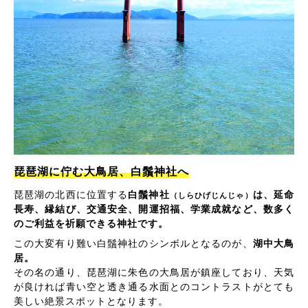
琵琶湖に佇む大鳥居、白鬚神社へ
琵琶湖の北西に位置する
白鬚神社
は、延命
（しらひげじんじゃ）
長寿、縁結び、交通安全、開運招福、学業成就など、数多く
のご利益を祈願できる神社です。
この大変有り難い白鬚神社のシンボルとなるのが、
湖中大鳥
居。
その名の通り、琵琶湖に朱色の大鳥居が鎮座しており、天気
が良ければ青い空と透き通る水面とのコントラストがとても
美しい絶景スポットとなります。