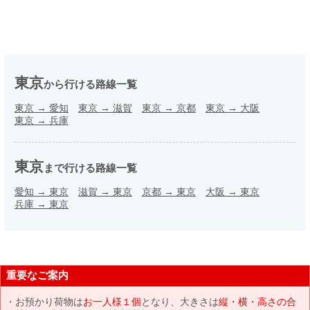
東京
から行ける路線一覧
東京
→
愛知
東京
→
滋賀
東京
→
京都
東京
→
大阪
東京
→
兵庫
東京
まで行ける路線一覧
愛知
→
東京
滋賀
→
東京
京都
→
東京
大阪
→
東京
兵庫
→
東京
重要なご案内
お預かり荷物は
お一人様１個
となり、大きさは
縦・横・高さの合