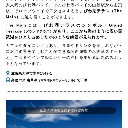
大人気のびわ湖バレイ。そのびわ湖バレイの山麓駅から山頂
駅までロープウェイでアクセスすると、
びわ湖テラス（The
Main）
に辿り着くことができます。
The Mainには、
びわ湖テラスのシンボル・Grand
Terrace
があり、ここから海のように広い琵
（グランドテラス）
琶湖をひとり占めしたかのような絶景が見られます。
カフェやダイニングもあり、食事やドリンクを楽しみながら
贅沢に絶景を楽しむことができる関西屈指のお洒落スポット
として若者やインフルエンサーの注目を集める話題のスポッ
トとなっています。
滋賀県大津市木戸1547-1
高速バス 南草津
で下車
（南草津駅東口ターミナル）
延暦寺東塔地区にある阿弥陀堂