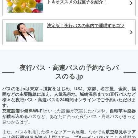
ト＆オススメのお菓子を紹介！
決定版！夜行バスの車内で睡眠するコツ
夜行バス・高速バスの予約ならバ
スのる.jp
バスのる.jpは東京⇔滋賀をはじめ、USJ、京都、名古屋、金沢、福
岡などの主要路線に加え、人気温泉地、城崎温泉までの直行バスなど
様々な夜行バス・高速バスを24時間オンラインでご予約いただけま
す。
充電設備
や
無料Wi-Fi
といった設備が充実したバスや、
自転車や楽器
が積み込める
バスなど、あなたに合った夜行バス・高速バスがきっと
見つかるはず。
また、バスを利用した様々なツアーも展開。なかでも
航空祭見学ツア
ー
は
催行率94％を誇る人気ツアー。ブルーインパルス
による感動の