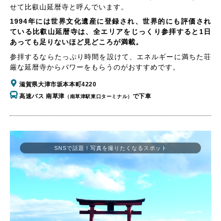
せて比叡山延暦寺と呼んでいます。
1994年には世界文化遺産に登録され、世界的にも評価され
ている比叡山延暦寺は、全エリアをじっくり参拝すると1日
あっても足りないほど見どころが満載。
参拝するならたっぷり時間を設けて、エネルギーに満ちた荘
厳な延暦寺からパワーをもらうのがおすすめです。
滋賀県大津市坂本本町4220
高速バス 南草津
で下車
（南草津駅東口ターミナル）
SNSで話題！写真を撮りたくなるスポット