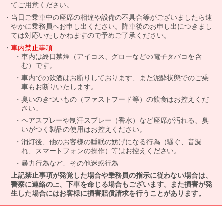
てご用意ください。
当日ご乗車中の座席の相違や設備の不具合等がございましたら速
やかに乗務員へお申し出ください。降車後のお申し出につきまし
ては対応いたしかねますので予めご了承ください。
車内禁止事項
車内は終日禁煙（アイコス、グローなどの電子タバコを含
む）です。
車内での飲酒はお断りしております、また泥酔状態でのご乗
車もお断りいたします。
臭いのきついもの（ファストフード等）の飲食はお控えくだ
さい。
ヘアスプレーや制汗スプレー（香水）など座席が汚れる、臭
いがつく製品の使用はお控えください。
消灯後、他のお客様の睡眠の妨げになる行為（騒ぐ、音漏
れ、スマートフォンの操作）等はお控えください。
暴力行為など、その他迷惑行為
上記禁止事項が発覚した場合や乗務員の指示に従わない場合は、
警察に連絡の上、下車を命じる場合もございます。また損害が発
生した場合にはお客様に損害賠償請求を行うことがあります。