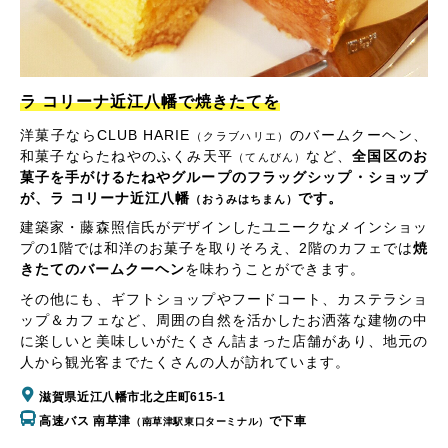
ラ コリーナ近江八幡で焼きたてを
洋菓子ならCLUB HARIE
のバームクーヘン、
（クラブハリエ）
和菓子ならたねやのふくみ天平
など、
全国区のお
（てんびん）
菓子を手がけるたねやグループのフラッグシップ・ショップ
が、ラ コリーナ近江八幡
です。
（おうみはちまん）
建築家・藤森照信氏がデザインしたユニークなメインショッ
プの1階では和洋のお菓子を取りそろえ、2階のカフェでは
焼
きたてのバームクーヘン
を味わうことができます。
その他にも、ギフトショップやフードコート、カステラショ
ップ＆カフェなど、周囲の自然を活かしたお洒落な建物の中
に楽しいと美味しいがたくさん詰まった店舗があり、地元の
人から観光客までたくさんの人が訪れています。
滋賀県近江八幡市北之庄町615-1
高速バス 南草津
で下車
（南草津駅東口ターミナル）