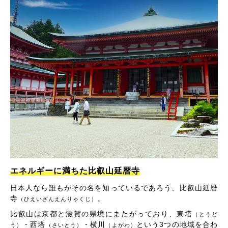
エネルギーに満ちた比叡山延暦寺
日本人なら誰もがその名を知っているであろう、比叡山延暦
寺
。
（ひえいざんえんりゃくじ）
比叡山は京都と滋賀の県境にまたがっており、東塔
（とうど
・西塔
・横川
という3つの地域を合わ
う）
（さいとう）
（よがわ）