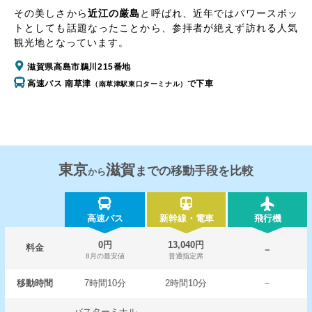
その美しさから
近江の厳島
と呼ばれ、近年ではパワースポッ
トとしても話題なったことから、参拝者が絶えず訪れる人気
観光地となっています。
滋賀県高島市鵜川215番地
高速バス 南草津
で下車
（南草津駅東口ターミナル）
東京
滋賀
までの移動手段を比較
から
高速バス
新幹線・電車
飛行機
0円
13,040円
料金
－
8月の最安値
普通指定席
移動時間
7時間10分
2時間10分
－
バスターミナル