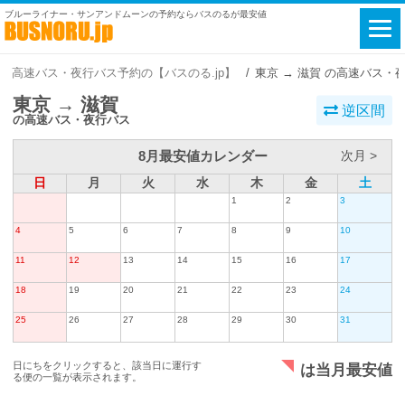
ブルーライナー・サンアンドムーンの予約ならバスのるが最安値
高速バス・夜行バス予約の【バスのる.jp】
東京 → 滋賀 の高速バス・
東京 → 滋賀
逆区間
の高速バス・夜行バス
8月最安値カレンダー
次月 >
日
月
火
水
木
金
土
1
2
3
4
5
6
7
8
9
10
11
12
13
14
15
16
17
18
19
20
21
22
23
24
25
26
27
28
29
30
31
日にちをクリックすると、該当日に運行す
は当月最安値
る便の一覧が表示されます。