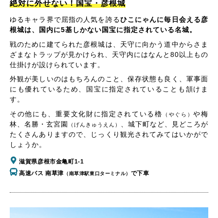
絶対に外せない！国宝・彦根城
ゆるキャラ界で屈指の人気を誇る
ひこにゃんに毎日会える彦
根城は、国内に5基しかない国宝に指定されている名城。
戦のために建てられた彦根城は、天守に向かう道中からさま
ざまなトラップが見かけられ、天守内にはなんと80以上もの
仕掛けが設けられています。
外観が美しいのはもちろんのこと、保存状態も良く、軍事面
にも優れているため、国宝に指定されていることも頷けま
す。
その他にも、重要文化財に指定されている櫓
や梅
（やぐら）
林、名勝・玄宮園
、城下町など、見どころが
（げんきゅうえん）
たくさんありますので、じっくり観光されてみてはいかがで
しょうか。
滋賀県彦根市金亀町1-1
高速バス 南草津
で下車
（南草津駅東口ターミナル）