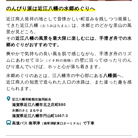
のんびり派は近江八幡の水郷めぐりへ
近江商人発祥の地として昔懐かしい町並みを残しつつ発展し
てきた近江八幡
は、水郷とのどかな里山の風
（おうみはちまん）
景が見どころ。
その
近江八幡の風景を最大限に楽しむには、手漕ぎ舟での水
郷めぐりがおすすめです。
爽やかで気持ちの良い風を肌で感じながら、手漕ぎ舟のリズ
ムにあわせてヨシ
の壁に沿ってゆったりのん
（イネ科の植物）
びり進んでいけば、ホッと心が落ち着きます。
水郷めぐりのあとは、江八幡市の中心部にある
八幡掘
へ。
近江商人の知恵で造られた人口の水路は、また違った趣を感
じられます。
近江八幡和船観光協同組合
滋賀県近江八幡市北之庄町880
水郷のさと まるやま
滋賀県近江八幡市円山町1467-3
高速バス 南草津
で下車
（南草津駅東口ターミナル）