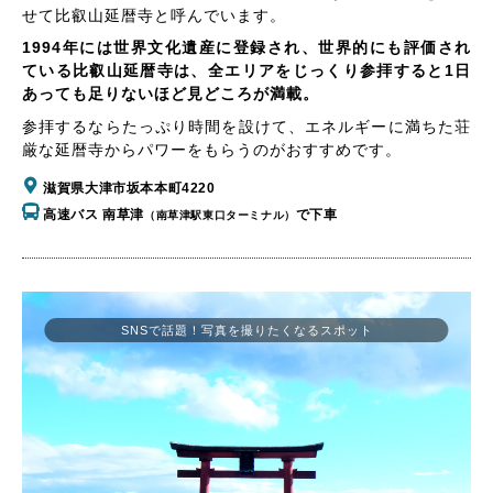
せて比叡山延暦寺と呼んでいます。
1994年には世界文化遺産に登録され、世界的にも評価され
ている比叡山延暦寺は、全エリアをじっくり参拝すると1日
あっても足りないほど見どころが満載。
参拝するならたっぷり時間を設けて、エネルギーに満ちた荘
厳な延暦寺からパワーをもらうのがおすすめです。
滋賀県大津市坂本本町4220
高速バス 南草津
で下車
（南草津駅東口ターミナル）
SNSで話題！写真を撮りたくなるスポット