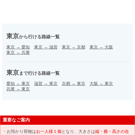
東京
から行ける路線一覧
東京
→
愛知
東京
→
滋賀
東京
→
京都
東京
→
大阪
東京
→
兵庫
東京
まで行ける路線一覧
愛知
→
東京
滋賀
→
東京
京都
→
東京
大阪
→
東京
兵庫
→
東京
重要なご案内
お預かり荷物は
お一人様１個
となり、大きさは
縦・横・高さの合