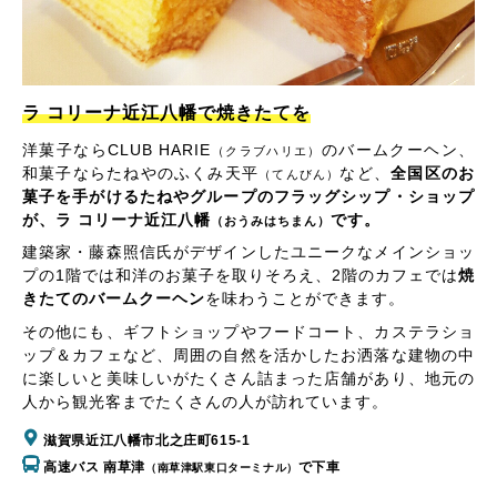
ラ コリーナ近江八幡で焼きたてを
洋菓子ならCLUB HARIE
のバームクーヘン、
（クラブハリエ）
和菓子ならたねやのふくみ天平
など、
全国区のお
（てんびん）
菓子を手がけるたねやグループのフラッグシップ・ショップ
が、ラ コリーナ近江八幡
です。
（おうみはちまん）
建築家・藤森照信氏がデザインしたユニークなメインショッ
プの1階では和洋のお菓子を取りそろえ、2階のカフェでは
焼
きたてのバームクーヘン
を味わうことができます。
その他にも、ギフトショップやフードコート、カステラショ
ップ＆カフェなど、周囲の自然を活かしたお洒落な建物の中
に楽しいと美味しいがたくさん詰まった店舗があり、地元の
人から観光客までたくさんの人が訪れています。
滋賀県近江八幡市北之庄町615-1
高速バス 南草津
で下車
（南草津駅東口ターミナル）