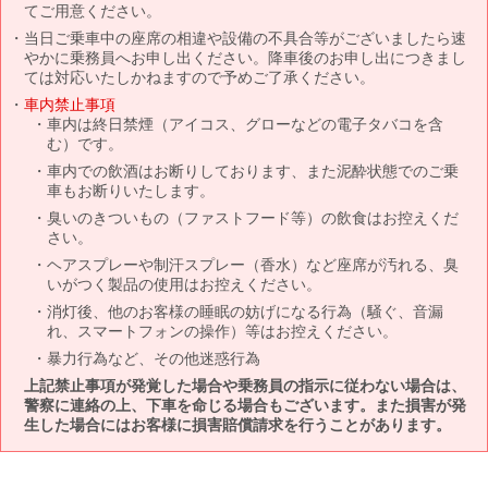
てご用意ください。
当日ご乗車中の座席の相違や設備の不具合等がございましたら速
やかに乗務員へお申し出ください。降車後のお申し出につきまし
ては対応いたしかねますので予めご了承ください。
車内禁止事項
車内は終日禁煙（アイコス、グローなどの電子タバコを含
む）です。
車内での飲酒はお断りしております、また泥酔状態でのご乗
車もお断りいたします。
臭いのきついもの（ファストフード等）の飲食はお控えくだ
さい。
ヘアスプレーや制汗スプレー（香水）など座席が汚れる、臭
いがつく製品の使用はお控えください。
消灯後、他のお客様の睡眠の妨げになる行為（騒ぐ、音漏
れ、スマートフォンの操作）等はお控えください。
暴力行為など、その他迷惑行為
上記禁止事項が発覚した場合や乗務員の指示に従わない場合は、
警察に連絡の上、下車を命じる場合もございます。また損害が発
生した場合にはお客様に損害賠償請求を行うことがあります。