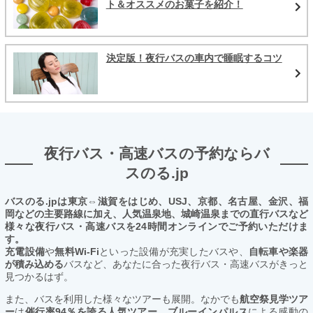
ト＆オススメのお菓子を紹介！
決定版！夜行バスの車内で睡眠するコツ
夜行バス・高速バスの予約ならバ
スのる.jp
バスのる.jpは東京⇔滋賀をはじめ、USJ、京都、名古屋、金沢、福
岡などの主要路線に加え、人気温泉地、城崎温泉までの直行バスなど
様々な夜行バス・高速バスを24時間オンラインでご予約いただけま
す。
充電設備
や
無料Wi-Fi
といった設備が充実したバスや、
自転車や楽器
が積み込める
バスなど、あなたに合った夜行バス・高速バスがきっと
見つかるはず。
また、バスを利用した様々なツアーも展開。なかでも
航空祭見学ツア
ー
は
催行率94％を誇る人気ツアー。ブルーインパルス
による感動の