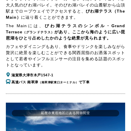
大人気のびわ湖バレイ。そのびわ湖バレイの山麓駅から山頂
駅までロープウェイでアクセスすると、
びわ湖テラス（The
Main）
に辿り着くことができます。
The Mainには、
びわ湖テラスのシンボル・Grand
Terrace
があり、ここから海のように広い琵
（グランドテラス）
琶湖をひとり占めしたかのような絶景が見られます。
カフェやダイニングもあり、食事やドリンクを楽しみながら
贅沢に絶景を楽しむことができる関西屈指のお洒落スポット
として若者やインフルエンサーの注目を集める話題のスポッ
トとなっています。
滋賀県大津市木戸1547-1
高速バス 南草津
で下車
（南草津駅東口ターミナル）
延暦寺東塔地区にある阿弥陀堂