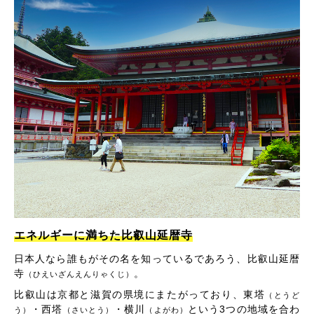
エネルギーに満ちた比叡山延暦寺
日本人なら誰もがその名を知っているであろう、比叡山延暦
寺
。
（ひえいざんえんりゃくじ）
比叡山は京都と滋賀の県境にまたがっており、東塔
（とうど
・西塔
・横川
という3つの地域を合わ
う）
（さいとう）
（よがわ）