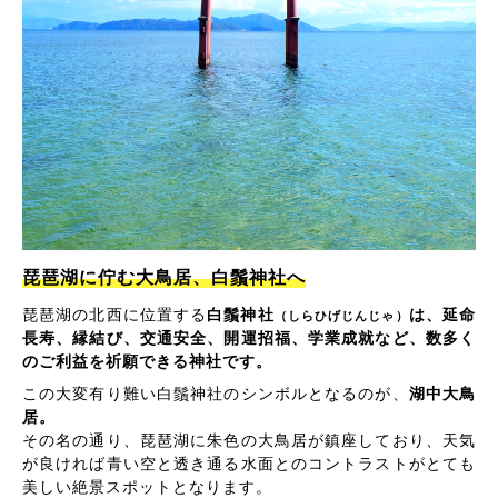
琵琶湖に佇む大鳥居、白鬚神社へ
琵琶湖の北西に位置する
白鬚神社
は、延命
（しらひげじんじゃ）
長寿、縁結び、交通安全、開運招福、学業成就など、数多く
のご利益を祈願できる神社です。
この大変有り難い白鬚神社のシンボルとなるのが、
湖中大鳥
居。
その名の通り、琵琶湖に朱色の大鳥居が鎮座しており、天気
が良ければ青い空と透き通る水面とのコントラストがとても
美しい絶景スポットとなります。