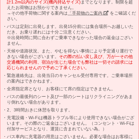
計1.2m以内のサイズ(機内持込サイズ)
までとなります。制限を超
えたお荷物はお預かりできません。
→その他手荷物に関する案内は
「手荷物のご案内」
をご確認くだ
さい。
バスは定刻に出発します。出発15分前には集合場所へお越しいた
だき、お乗り遅れには十分ご注意ください。
※出発時間に間に合わずご乗車できなかった場合の返金はござい
ません。
天候や道路状況、また、やむを得ない事情により予定通り運行で
きない場合がございます。
その際の払い戻し及び、万が一その他
交通機関の利用、宿泊が生じた場合でも弊社は一切その請求には
応じられませんので予めご了承ください。
緊急連絡先は、出発当日のキャンセル受付専用です。ご乗車場所
の案内はできかねます。
全席指定席となり、お客様にて席の指定はできません。
バスの最後列のシート及び一部のシートはリクライニングがあま
り倒れない場合があります。
2、3時間おきに休憩を取ります。
充電設備・Wi-Fiは機器トラブル等により使用できない場合がござ
います。その際のご返金はございません。（コンセント・Wi-Fiは
付加サービスとなり、運賃に含まれていない為。）
バス車内に充電器の用意はございません。必要な場合はお客様に