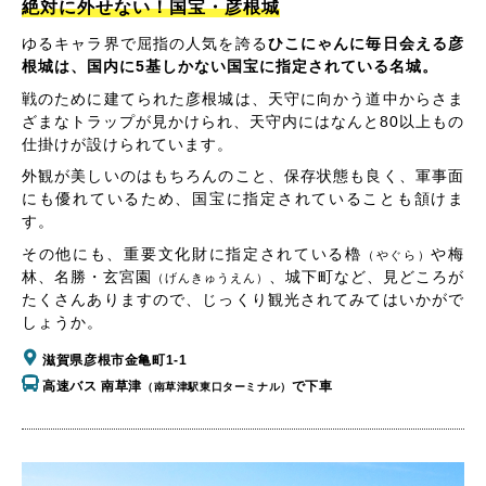
絶対に外せない！国宝・彦根城
ゆるキャラ界で屈指の人気を誇る
ひこにゃんに毎日会える彦
根城は、国内に5基しかない国宝に指定されている名城。
戦のために建てられた彦根城は、天守に向かう道中からさま
ざまなトラップが見かけられ、天守内にはなんと80以上もの
仕掛けが設けられています。
外観が美しいのはもちろんのこと、保存状態も良く、軍事面
にも優れているため、国宝に指定されていることも頷けま
す。
その他にも、重要文化財に指定されている櫓
や梅
（やぐら）
林、名勝・玄宮園
、城下町など、見どころが
（げんきゅうえん）
たくさんありますので、じっくり観光されてみてはいかがで
しょうか。
滋賀県彦根市金亀町1-1
高速バス 南草津
で下車
（南草津駅東口ターミナル）