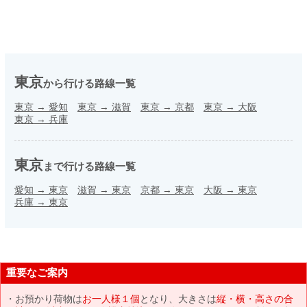
東京
から行ける路線一覧
東京
→
愛知
東京
→
滋賀
東京
→
京都
東京
→
大阪
東京
→
兵庫
東京
まで行ける路線一覧
愛知
→
東京
滋賀
→
東京
京都
→
東京
大阪
→
東京
兵庫
→
東京
重要なご案内
お預かり荷物は
お一人様１個
となり、大きさは
縦・横・高さの合