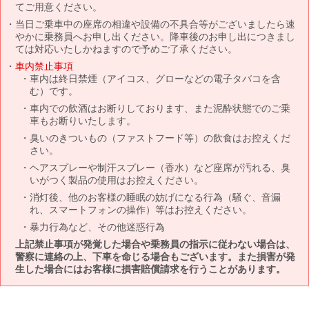
てご用意ください。
当日ご乗車中の座席の相違や設備の不具合等がございましたら速
やかに乗務員へお申し出ください。降車後のお申し出につきまし
ては対応いたしかねますので予めご了承ください。
車内禁止事項
車内は終日禁煙（アイコス、グローなどの電子タバコを含
む）です。
車内での飲酒はお断りしております、また泥酔状態でのご乗
車もお断りいたします。
臭いのきついもの（ファストフード等）の飲食はお控えくだ
さい。
ヘアスプレーや制汗スプレー（香水）など座席が汚れる、臭
いがつく製品の使用はお控えください。
消灯後、他のお客様の睡眠の妨げになる行為（騒ぐ、音漏
れ、スマートフォンの操作）等はお控えください。
暴力行為など、その他迷惑行為
上記禁止事項が発覚した場合や乗務員の指示に従わない場合は、
警察に連絡の上、下車を命じる場合もございます。また損害が発
生した場合にはお客様に損害賠償請求を行うことがあります。