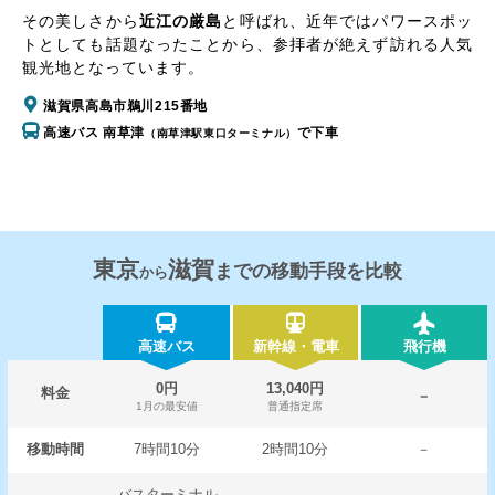
その美しさから
近江の厳島
と呼ばれ、近年ではパワースポッ
トとしても話題なったことから、参拝者が絶えず訪れる人気
観光地となっています。
滋賀県高島市鵜川215番地
高速バス 南草津
で下車
（南草津駅東口ターミナル）
東京
滋賀
までの移動手段を比較
から
高速バス
新幹線・電車
飛行機
0円
13,040円
料金
－
1月の最安値
普通指定席
移動時間
7時間10分
2時間10分
－
バスターミナル