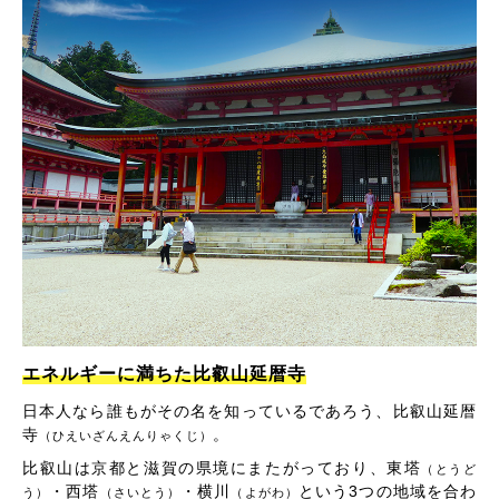
エネルギーに満ちた比叡山延暦寺
日本人なら誰もがその名を知っているであろう、比叡山延暦
寺
。
（ひえいざんえんりゃくじ）
比叡山は京都と滋賀の県境にまたがっており、東塔
（とうど
・西塔
・横川
という3つの地域を合わ
う）
（さいとう）
（よがわ）