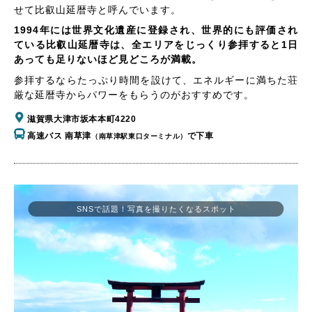
せて比叡山延暦寺と呼んでいます。
1994年には世界文化遺産に登録され、世界的にも評価され
ている比叡山延暦寺は、全エリアをじっくり参拝すると1日
あっても足りないほど見どころが満載。
参拝するならたっぷり時間を設けて、エネルギーに満ちた荘
厳な延暦寺からパワーをもらうのがおすすめです。
滋賀県大津市坂本本町4220
高速バス 南草津
で下車
（南草津駅東口ターミナル）
SNSで話題！写真を撮りたくなるスポット