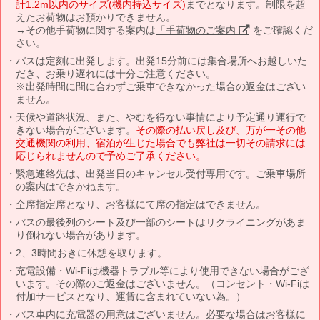
計1.2m以内のサイズ(機内持込サイズ)
までとなります。制限を超
えたお荷物はお預かりできません。
→その他手荷物に関する案内は
「手荷物のご案内」
をご確認くだ
さい。
バスは定刻に出発します。出発15分前には集合場所へお越しいた
だき、お乗り遅れには十分ご注意ください。
※出発時間に間に合わずご乗車できなかった場合の返金はござい
ません。
天候や道路状況、また、やむを得ない事情により予定通り運行で
きない場合がございます。
その際の払い戻し及び、万が一その他
交通機関の利用、宿泊が生じた場合でも弊社は一切その請求には
応じられませんので予めご了承ください。
緊急連絡先は、出発当日のキャンセル受付専用です。ご乗車場所
の案内はできかねます。
全席指定席となり、お客様にて席の指定はできません。
バスの最後列のシート及び一部のシートはリクライニングがあま
り倒れない場合があります。
2、3時間おきに休憩を取ります。
充電設備・Wi-Fiは機器トラブル等により使用できない場合がござ
います。その際のご返金はございません。（コンセント・Wi-Fiは
付加サービスとなり、運賃に含まれていない為。）
バス車内に充電器の用意はございません。必要な場合はお客様に