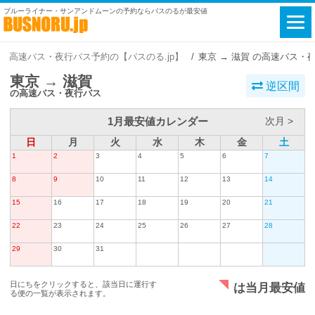
ブルーライナー・サンアンドムーンの予約ならバスのるが最安値
高速バス・夜行バス予約の【バスのる.jp】
東京 → 滋賀 の高速バス・
東京 → 滋賀
逆区間
の高速バス・夜行バス
1月最安値カレンダー
次月 >
日
月
火
水
木
金
土
1
2
3
4
5
6
7
8
9
10
11
12
13
14
15
16
17
18
19
20
21
22
23
24
25
26
27
28
29
30
31
日にちをクリックすると、該当日に運行す
は当月最安値
る便の一覧が表示されます。