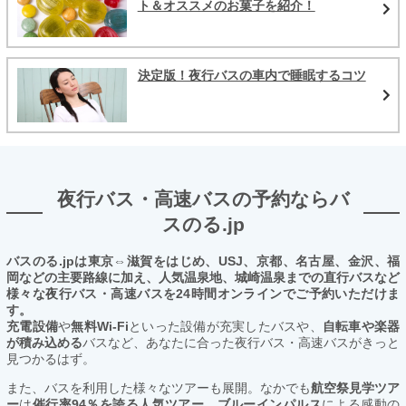
ト＆オススメのお菓子を紹介！
決定版！夜行バスの車内で睡眠するコツ
夜行バス・高速バスの予約ならバ
スのる.jp
バスのる.jpは東京⇔滋賀をはじめ、USJ、京都、名古屋、金沢、福
岡などの主要路線に加え、人気温泉地、城崎温泉までの直行バスなど
様々な夜行バス・高速バスを24時間オンラインでご予約いただけま
す。
充電設備
や
無料Wi-Fi
といった設備が充実したバスや、
自転車や楽器
が積み込める
バスなど、あなたに合った夜行バス・高速バスがきっと
見つかるはず。
また、バスを利用した様々なツアーも展開。なかでも
航空祭見学ツア
ー
は
催行率94％を誇る人気ツアー。ブルーインパルス
による感動の