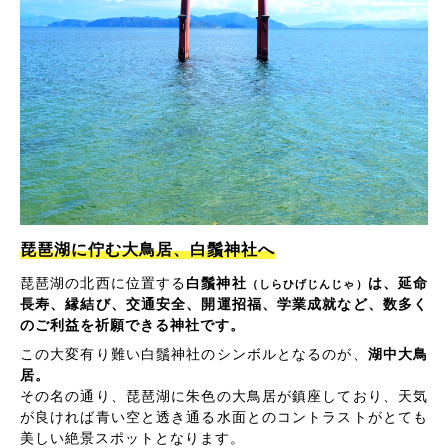
琵琶湖に佇む大鳥居、白鬚神社へ
琵琶湖の北西に位置する
白鬚神社
は、延命
（しらひげじんじゃ）
長寿、縁結び、交通安全、開運招福、学業成就など、数多く
のご利益を祈願できる神社です。
この大変有り難い白鬚神社のシンボルとなるのが、
湖中大鳥
居。
その名の通り、琵琶湖に朱色の大鳥居が鎮座しており、天気
が良ければ青い空と透き通る水面とのコントラストがとても
美しい絶景スポットとなります。