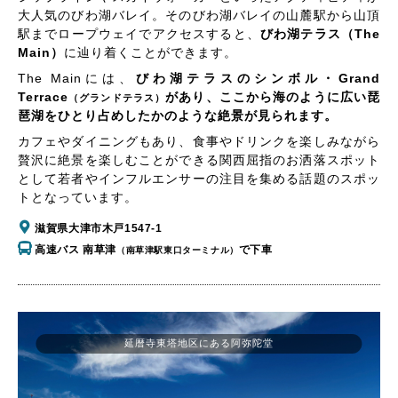
大人気のびわ湖バレイ。そのびわ湖バレイの山麓駅から山頂
駅までロープウェイでアクセスすると、
びわ湖テラス（The
Main）
に辿り着くことができます。
The Mainには、
びわ湖テラスのシンボル・Grand
Terrace
があり、ここから海のように広い琵
（グランドテラス）
琶湖をひとり占めしたかのような絶景が見られます。
カフェやダイニングもあり、食事やドリンクを楽しみながら
贅沢に絶景を楽しむことができる関西屈指のお洒落スポット
として若者やインフルエンサーの注目を集める話題のスポッ
トとなっています。
滋賀県大津市木戸1547-1
高速バス 南草津
で下車
（南草津駅東口ターミナル）
延暦寺東塔地区にある阿弥陀堂