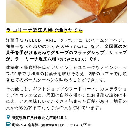
ラ コリーナ近江八幡で焼きたてを
洋菓子ならCLUB HARIE
のバームクーヘン、
（クラブハリエ）
和菓子ならたねやのふくみ天平
など、
全国区のお
（てんびん）
菓子を手がけるたねやグループのフラッグシップ・ショップ
が、ラ コリーナ近江八幡
です。
（おうみはちまん）
建築家・藤森照信氏がデザインしたユニークなメインショッ
プの1階では和洋のお菓子を取りそろえ、2階のカフェでは
焼
きたてのバームクーヘン
を味わうことができます。
その他にも、ギフトショップやフードコート、カステラショ
ップ＆カフェなど、周囲の自然を活かしたお洒落な建物の中
に楽しいと美味しいがたくさん詰まった店舗があり、地元の
人から観光客までたくさんの人が訪れています。
滋賀県近江八幡市北之庄町615-1
高速バス 南草津
で下車
（南草津駅東口ターミナル）