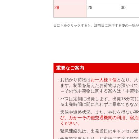
28
29
30
日にちをクリックすると、該当日に運行する便の一覧が
重要なご案内
お預かり荷物は
お一人様１個
となり、大
ます。制限を超えたお荷物はお預かりで
→その他手荷物に関する案内は
「手荷物
バスは定刻に出発します。出発15分前
※出発時間に間に合わずご乗車できなか
天候や道路状況、また、やむを得ない事
び、万が一その他交通機関の利用、宿泊
ください。
緊急連絡先は、出発当日のキャンセル受
全席指定席となり、お客様にて席の指定