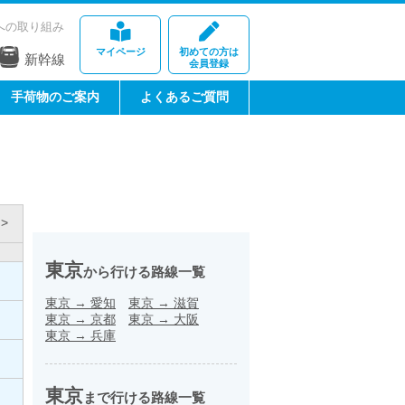
への取り組み
マイページ
初めての方は
新幹線
会員登録
手荷物のご案内
よくあるご質問
>
東京
から行ける路線一覧
東京
→
愛知
東京
→
滋賀
東京
→
京都
東京
→
大阪
東京
→
兵庫
東京
まで行ける路線一覧