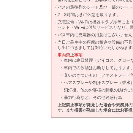
バスの最後列のシート及び一部のシート
2、3時間おきに休憩を取ります。
充電設備・Wi-Fiは機器トラブル等に
セント・Wi-Fiは付加サービスとなり
バス車内に充電器の用意はございません
当日ご乗車中の座席の相違や設備の不具
し出につきましては対応いたしかねます
車内禁止事項
車内は終日禁煙（アイコス、グロー
車内での飲酒はお断りしております
臭いのきついもの（ファストフード
ヘアスプレーや制汗スプレー（香水
消灯後、他のお客様の睡眠の妨げに
暴力行為など、その他迷惑行為
上記禁止事項が発覚した場合や乗務員の
す。また損害が発生した場合にはお客様