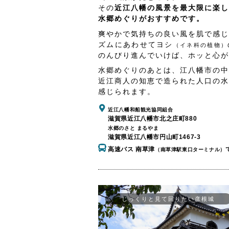
その
近江八幡の風景を最大限に楽し
水郷めぐりがおすすめです。
爽やかで気持ちの良い風を肌で感じ
ズムにあわせてヨシ
（イネ科の植物）
のんびり進んでいけば、ホッと心が
水郷めぐりのあとは、江八幡市の中
近江商人の知恵で造られた人口の水
感じられます。
近江八幡和船観光協同組合
滋賀県近江八幡市北之庄町880
水郷のさと まるやま
滋賀県近江八幡市円山町1467-3
高速バス 南草津
（南草津駅東口ターミナル）
じっくりと見て回りたい彦根城