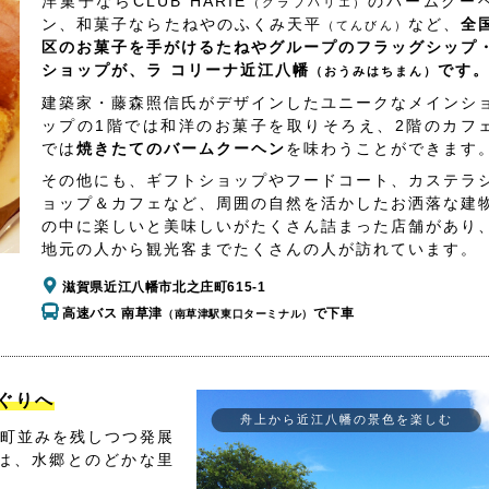
洋菓子ならCLUB HARIE
のバームクー
（クラブハリエ）
ン、和菓子ならたねやのふくみ天平
など、
全
（てんびん）
区のお菓子を手がけるたねやグループのフラッグシップ
ショップが、ラ コリーナ近江八幡
です
（おうみはちまん）
建築家・藤森照信氏がデザインしたユニークなメインシ
ップの1階では和洋のお菓子を取りそろえ、2階のカフ
では
焼きたてのバームクーヘン
を味わうことができます
その他にも、ギフトショップやフードコート、カステラ
ョップ＆カフェなど、周囲の自然を活かしたお洒落な建
の中に楽しいと美味しいがたくさん詰まった店舗があり
地元の人から観光客までたくさんの人が訪れています。
滋賀県近江八幡市北之庄町615-1
高速バス 南草津
で下車
（南草津駅東口ターミナル）
ぐりへ
舟上から近江八幡の景色を楽しむ
町並みを残しつつ発展
は、水郷とのどかな里