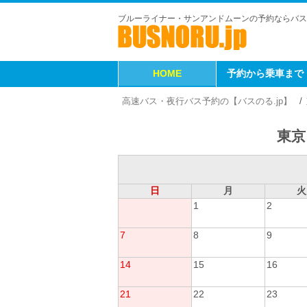
ブルーライナー・サンアンドムーンの予約ならバス
HOME
予約から乗車まで
高速バス・夜行バス予約の【バスのる.jp】
東京
日
月
火
1
2
7
8
9
14
15
16
21
22
23