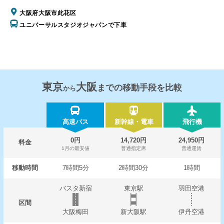
大阪府大阪市此花区
ユニバーサルスタジオジャパンで下車
東京
大阪
までの移動手段を比較
から
高速バス
新幹線・電車
飛行機
0円
14,720円
24,950円
料金
1月の最安値
普通指定席
普通運賃
移動時間
7時間5分
2時間30分
1時間
バスタ新宿
東京駅
羽田空港
区間
大阪梅田
新大阪駅
伊丹空港