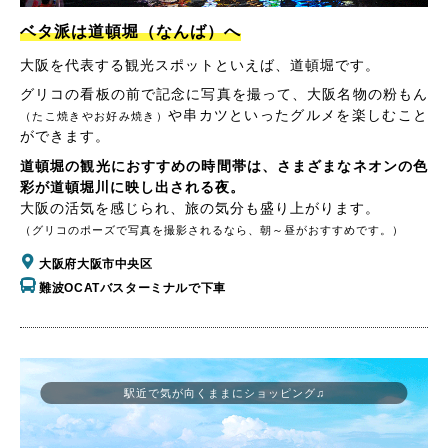
ベタ派は道頓堀（なんば）へ
大阪を代表する観光スポットといえば、道頓堀です。
グリコの看板の前で記念に写真を撮って、大阪名物の粉もん
や串カツといったグルメを楽しむこと
（たこ焼きやお好み焼き）
ができます。
道頓堀の観光におすすめの時間帯は、さまざまなネオンの色
彩が道頓堀川に映し出される夜。
大阪の活気を感じられ、旅の気分も盛り上がります。
（グリコのポーズで写真を撮影されるなら、朝～昼がおすすめです。）
大阪府大阪市中央区
難波OCATバスターミナルで下車
駅近で気が向くままにショッピング♫