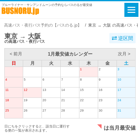
ブルーライナー・サンアンドムーンの予約ならバスのるが最安値
高速バス・夜行バス予約の【バスのる.jp】
東京 → 大阪 の高速バス・
東京 → 大阪
逆区間
の高速バス・夜行バス
1月最安値カレンダー
< 前月
次月 >
日
月
火
水
木
金
土
1
2
3
4
5
6
7
8
9
10
11
12
13
14
15
16
17
18
19
20
21
22
23
24
25
26
27
28
29
30
31
日にちをクリックすると、該当日に運行す
は当月最安値
る便の一覧が表示されます。