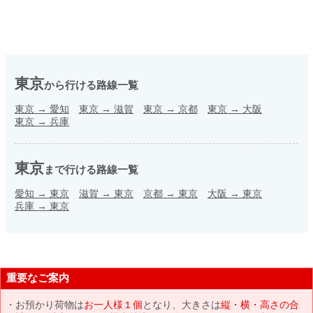
東京
から行ける路線一覧
東京
→
愛知
東京
→
滋賀
東京
→
京都
東京
→
大阪
東京
→
兵庫
東京
まで行ける路線一覧
愛知
→
東京
滋賀
→
東京
京都
→
東京
大阪
→
東京
兵庫
→
東京
重要なご案内
お預かり荷物は
お一人様１個
となり、大きさは
縦・横・高さの合