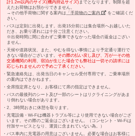
計1.2m以内のサイズ(機内持込サイズ)
までとなります。制限を超
えたお荷物はお預かりできません。
→その他手荷物に関する案内は
「手荷物のご案内」
をご確認くだ
さい。
バスは定刻に出発します。出発15分前には集合場所へお越しいた
だき、お乗り遅れには十分ご注意ください。
※出発時間に間に合わずご乗車できなかった場合の返金はござい
ません。
天候や道路状況、また、やむを得ない事情により予定通り運行で
きない場合がございます。
その際の払い戻し及び、万が一その他
交通機関の利用、宿泊が生じた場合でも弊社は一切その請求には
応じられませんので予めご了承ください。
緊急連絡先は、出発当日のキャンセル受付専用です。ご乗車場所
の案内はできかねます。
全席指定席となり、お客様にて席の指定はできません。
バスの最後列のシート及び一部のシートはリクライニングがあま
り倒れない場合があります。
2、3時間おきに休憩を取ります。
充電設備・Wi-Fiは機器トラブル等により使用できない場合がござ
います。その際のご返金はございません。（コンセント・Wi-Fiは
付加サービスとなり、運賃に含まれていない為。）
バス車内に充電器の用意はございません。必要な場合はお客様に