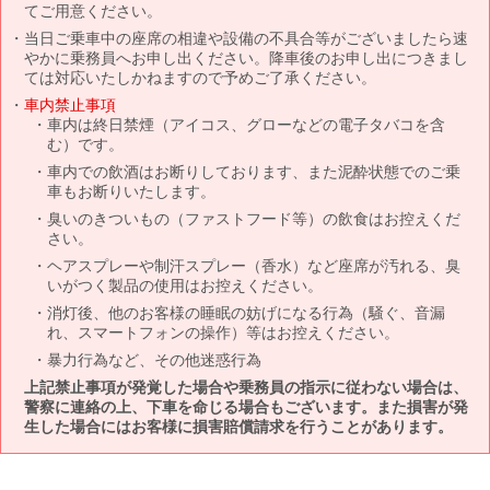
てご用意ください。
当日ご乗車中の座席の相違や設備の不具合等がございましたら速
やかに乗務員へお申し出ください。降車後のお申し出につきまし
ては対応いたしかねますので予めご了承ください。
車内禁止事項
車内は終日禁煙（アイコス、グローなどの電子タバコを含
む）です。
車内での飲酒はお断りしております、また泥酔状態でのご乗
車もお断りいたします。
臭いのきついもの（ファストフード等）の飲食はお控えくだ
さい。
ヘアスプレーや制汗スプレー（香水）など座席が汚れる、臭
いがつく製品の使用はお控えください。
消灯後、他のお客様の睡眠の妨げになる行為（騒ぐ、音漏
れ、スマートフォンの操作）等はお控えください。
暴力行為など、その他迷惑行為
上記禁止事項が発覚した場合や乗務員の指示に従わない場合は、
警察に連絡の上、下車を命じる場合もございます。また損害が発
生した場合にはお客様に損害賠償請求を行うことがあります。