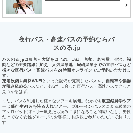
夜行バス・高速バスの予約ならバ
スのる.jp
バスのる.jpは東京⇔大阪をはじめ、USJ、京都、名古屋、金沢、福
岡などの主要路線に加え、人気温泉地、城崎温泉までの直行バスなど
様々な夜行バス・高速バスを24時間オンラインでご予約いただけま
す。
充電設備
や
無料Wi-Fi
といった設備が充実したバスや、
自転車や楽器
が積み込める
バスなど、あなたに合った夜行バス・高速バスがきっと
見つかるはず。
また、バスを利用した様々なツアーも展開。なかでも
航空祭見学ツア
ー
は
催行率94％を誇る人気ツアー。ブルーインパルス
による感動の
アクロバット飛行は一度見たら病みつきになること間違いなし。男性
だけでなく女性グループのお客様にも多数ご参加いただいておりま
す。