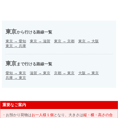
東京
から行ける路線一覧
東京
→
愛知
東京
→
滋賀
東京
→
京都
東京
→
大阪
東京
→
兵庫
東京
まで行ける路線一覧
愛知
→
東京
滋賀
→
東京
京都
→
東京
大阪
→
東京
兵庫
→
東京
重要なご案内
お預かり荷物は
お一人様１個
となり、大きさは
縦・横・高さの合