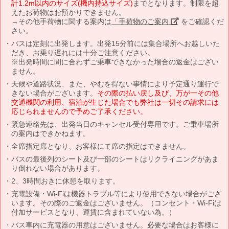
計1.2m以内のサイズ(機内持込サイズ)
までとなります。制限を超
えたお荷物はお預かりできません。
→その他手荷物に関する案内は
「手荷物のご案内」
をご確認くだ
さい。
バスは定刻に出発します。出発15分前には集合場所へお越しいた
だき、お乗り遅れには十分ご注意ください。
※出発時間に間に合わずご乗車できなかった場合の返金はござい
ません。
天候や道路状況、また、やむを得ない事情により予定通り運行で
きない場合がございます。
その際の払い戻し及び、万が一その他
交通機関の利用、宿泊が生じた場合でも弊社は一切その請求には
応じられませんので予めご了承ください。
緊急連絡先は、出発当日のキャンセル受付専用です。ご乗車場所
の案内はできかねます。
全席指定席となり、お客様にて席の指定はできません。
バスの最後列のシート及び一部のシートはリクライニングがあま
り倒れない場合があります。
2、3時間おきに休憩を取ります。
充電設備・Wi-Fiは機器トラブル等により使用できない場合がござ
います。その際のご返金はございません。（コンセント・Wi-Fiは
付加サービスとなり、運賃に含まれていない為。）
バス車内に充電器の用意はございません。必要な場合はお客様に