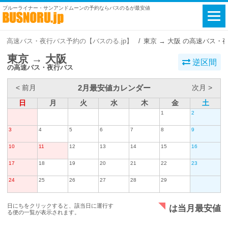
ブルーライナー・サンアンドムーンの予約ならバスのるが最安値
高速バス・夜行バス予約の【バスのる.jp】
東京 → 大阪 の高速バス・
東京 → 大阪
逆区間
の高速バス・夜行バス
2月最安値カレンダー
< 前月
次月 >
日
月
火
水
木
金
土
1
2
3
4
5
6
7
8
9
10
11
12
13
14
15
16
17
18
19
20
21
22
23
24
25
26
27
28
29
日にちをクリックすると、該当日に運行す
は当月最安値
る便の一覧が表示されます。