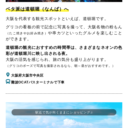
ベタ派は道頓堀（なんば）へ
大阪を代表する観光スポットといえば、道頓堀です。
グリコの看板の前で記念に写真を撮って、大阪名物の粉もん
や串カツといったグルメを楽しむこと
（たこ焼きやお好み焼き）
ができます。
道頓堀の観光におすすめの時間帯は、さまざまなネオンの色
彩が道頓堀川に映し出される夜。
大阪の活気を感じられ、旅の気分も盛り上がります。
（グリコのポーズで写真を撮影されるなら、朝～昼がおすすめです。）
大阪府大阪市中央区
難波OCATバスターミナルで下車
駅近で気が向くままにショッピング♫