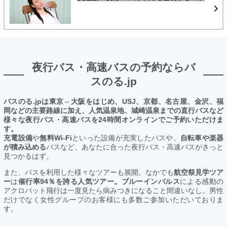
夜行バス・高速バスの予約ならバ
スのる.jp
バスのる.jpは東京⇔大阪をはじめ、USJ、京都、名古屋、金沢、福
岡などの主要路線に加え、人気温泉地、城崎温泉までの直行バスなど
様々な夜行バス・高速バスを24時間オンラインでご予約いただけま
す。
充電設備
や
無料Wi-Fi
といった設備が充実したバスや、
自転車や楽器
が積み込める
バスなど、あなたに合った夜行バス・高速バスがきっと
見つかるはず。
また、バスを利用した様々なツアーも展開。なかでも
航空祭見学ツア
ー
は
催行率94％を誇る人気ツアー。ブルーインパルス
による感動の
アクロバット飛行は一度見たら病みつきになること間違いなし。男性
だけでなく女性グループのお客様にも多数ご参加いただいておりま
す。