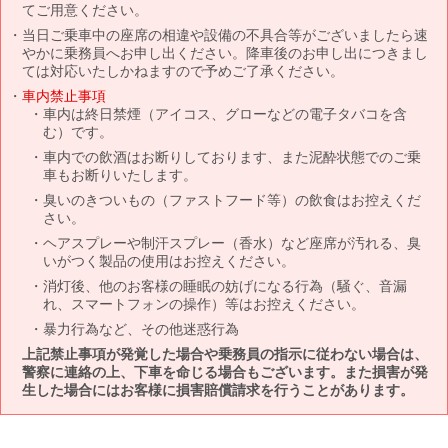
てご用意ください。
当日ご乗車中の座席の相違や設備の不具合等がございましたら速
やかに乗務員へお申し出ください。降車後のお申し出につきまし
ては対応いたしかねますので予めご了承ください。
車内禁止事項
車内は終日禁煙（アイコス、グローなどの電子タバコを含
む）です。
車内での飲酒はお断りしております、また泥酔状態でのご乗
車もお断りいたします。
臭いのきついもの（ファストフード等）の飲食はお控えくだ
さい。
ヘアスプレーや制汗スプレー（香水）など座席が汚れる、臭
いがつく製品の使用はお控えください。
消灯後、他のお客様の睡眠の妨げになる行為（騒ぐ、音漏
れ、スマートフォンの操作）等はお控えください。
暴力行為など、その他迷惑行為
上記禁止事項が発覚した場合や乗務員の指示に従わない場合は、
警察に連絡の上、下車を命じる場合もございます。また損害が発
生した場合にはお客様に損害賠償請求を行うことがあります。