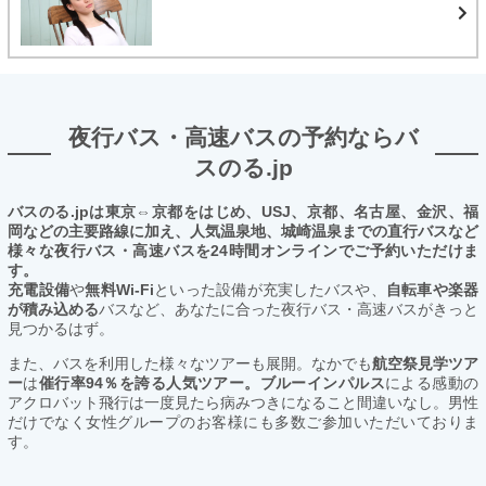
夜行バス・高速バスの予約ならバ
スのる.jp
バスのる.jpは東京⇔京都をはじめ、USJ、京都、名古屋、金沢、福
岡などの主要路線に加え、人気温泉地、城崎温泉までの直行バスなど
様々な夜行バス・高速バスを24時間オンラインでご予約いただけま
す。
充電設備
や
無料Wi-Fi
といった設備が充実したバスや、
自転車や楽器
が積み込める
バスなど、あなたに合った夜行バス・高速バスがきっと
見つかるはず。
また、バスを利用した様々なツアーも展開。なかでも
航空祭見学ツア
ー
は
催行率94％を誇る人気ツアー。ブルーインパルス
による感動の
アクロバット飛行は一度見たら病みつきになること間違いなし。男性
だけでなく女性グループのお客様にも多数ご参加いただいておりま
す。