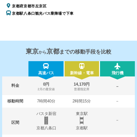
京都府京都市左京区
京都駅八条口観光バス乗降場で下車
東京
京都
までの移動手段を比較
から
高速バス
新幹線・電車
飛行機
0円
14,170円
料金
－
2月の最安値
普通指定席
移動時間
7時間40分
2時間15分
－
バスタ新宿
東京駅
－
区間
京都八条口
京都駅