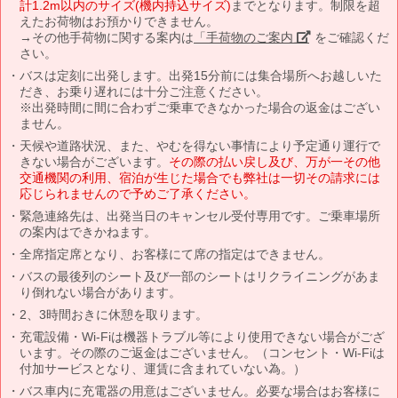
計1.2m以内のサイズ(機内持込サイズ)
までとなります。制限を超
えたお荷物はお預かりできません。
→その他手荷物に関する案内は
「手荷物のご案内」
をご確認くだ
さい。
バスは定刻に出発します。出発15分前には集合場所へお越しいた
だき、お乗り遅れには十分ご注意ください。
※出発時間に間に合わずご乗車できなかった場合の返金はござい
ません。
天候や道路状況、また、やむを得ない事情により予定通り運行で
きない場合がございます。
その際の払い戻し及び、万が一その他
交通機関の利用、宿泊が生じた場合でも弊社は一切その請求には
応じられませんので予めご了承ください。
緊急連絡先は、出発当日のキャンセル受付専用です。ご乗車場所
の案内はできかねます。
全席指定席となり、お客様にて席の指定はできません。
バスの最後列のシート及び一部のシートはリクライニングがあま
り倒れない場合があります。
2、3時間おきに休憩を取ります。
充電設備・Wi-Fiは機器トラブル等により使用できない場合がござ
います。その際のご返金はございません。（コンセント・Wi-Fiは
付加サービスとなり、運賃に含まれていない為。）
バス車内に充電器の用意はございません。必要な場合はお客様に