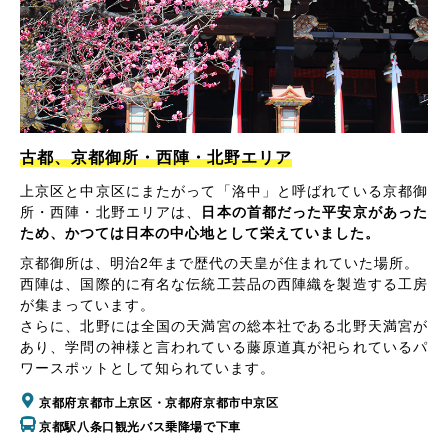
古都、京都御所・西陣・北野エリア
上京区と中京区にまたがって「洛中」と呼ばれている京都御
所・西陣・北野エリアは、
日本の首都だった平安京があった
ため、かつては日本の中心地として栄えていました。
京都御所は、明治2年まで歴代の天皇が住まれていた場所。
西陣は、国際的に有名な伝統工芸品の西陣織を製造する工房
が集まっています。
さらに、北野には全国の天満宮の総本社である北野天満宮が
あり、学問の神様と言われている藤原道真が祀られているパ
ワースポットとして知られています。
京都府京都市上京区・京都府京都市中京区
京都駅八条口観光バス乗降場で下車