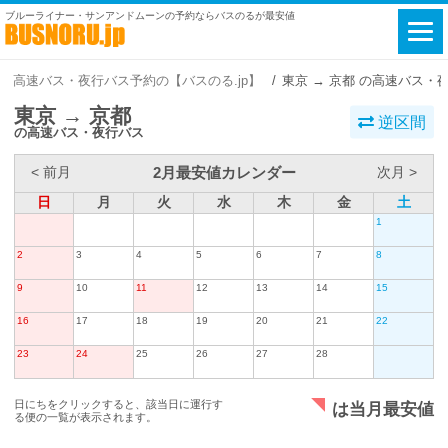
ブルーライナー・サンアンドムーンの予約ならバスのるが最安値
高速バス・夜行バス予約の【バスのる.jp】
東京 → 京都 の高速バス・
東京 → 京都
逆区間
の高速バス・夜行バス
2月最安値カレンダー
< 前月
次月 >
日
月
火
水
木
金
土
1
2
3
4
5
6
7
8
9
10
11
12
13
14
15
16
17
18
19
20
21
22
23
24
25
26
27
28
日にちをクリックすると、該当日に運行す
は当月最安値
る便の一覧が表示されます。