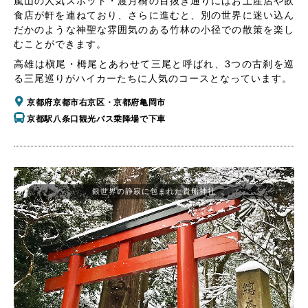
嵐山の人気スポット・渡月橋の目抜き通りにはお土産店や飲
食店が軒を連ねており、さらに進むと、別の世界に迷い込ん
だかのような神聖な雰囲気のある竹林の小径での散策を楽し
むことができます。
高雄は槇尾・栂尾とあわせて三尾と呼ばれ、3つの古刹を巡
る三尾巡りがハイカーたちに人気のコースとなっています。
京都府京都市右京区・京都府亀岡市
京都駅八条口観光バス乗降場で下車
銀世界の静寂に包まれた貴船神社