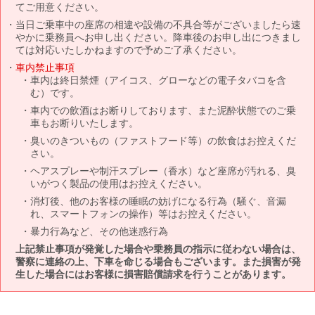
てご用意ください。
当日ご乗車中の座席の相違や設備の不具合等がございましたら速
やかに乗務員へお申し出ください。降車後のお申し出につきまし
ては対応いたしかねますので予めご了承ください。
車内禁止事項
車内は終日禁煙（アイコス、グローなどの電子タバコを含
む）です。
車内での飲酒はお断りしております、また泥酔状態でのご乗
車もお断りいたします。
臭いのきついもの（ファストフード等）の飲食はお控えくだ
さい。
ヘアスプレーや制汗スプレー（香水）など座席が汚れる、臭
いがつく製品の使用はお控えください。
消灯後、他のお客様の睡眠の妨げになる行為（騒ぐ、音漏
れ、スマートフォンの操作）等はお控えください。
暴力行為など、その他迷惑行為
上記禁止事項が発覚した場合や乗務員の指示に従わない場合は、
警察に連絡の上、下車を命じる場合もございます。また損害が発
生した場合にはお客様に損害賠償請求を行うことがあります。