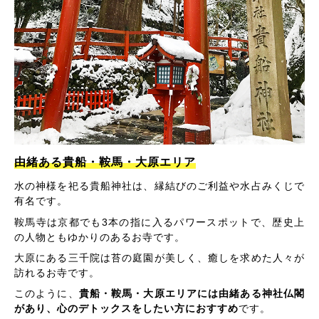
由緒ある貴船・鞍馬・大原エリア
水の神様を祀る貴船神社は、縁結びのご利益や水占みくじで
有名です。
鞍馬寺は京都でも3本の指に入るパワースポットで、歴史上
の人物ともゆかりのあるお寺です。
大原にある三千院は苔の庭園が美しく、癒しを求めた人々が
訪れるお寺です。
このように、
貴船・鞍馬・大原エリアには由緒ある神社仏閣
があり、心のデトックスをしたい方におすすめ
です。