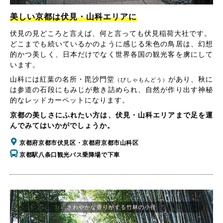
美しい京都は伏見・山科エリアに
伏見の見どころと言えば、何と言っても伏見稲荷大社です。
どこまでも続いているかのように感じる朱色の鳥居は、幻想
的かつ美しく、日本だけでなく世界各国の観光客を虜にして
います。
山科には紅葉の名所・毘沙門堂
があり、秋に
（びしゃもんどう）
は参道の石段にもみじが敷き詰められ、自然が作り出す神秘
的なレッドカーペットになります。
京都の美しさにふれたい方は、伏見・山科エリアまで足を運
んでみてはいかがでしょうか。
京都府京都市伏見区・京都府京都市山科区
京都駅八条口観光バス乗降場で下車
さわやかな香りがする竹林の小径