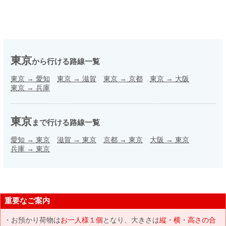
東京
から行ける路線一覧
東京
→
愛知
東京
→
滋賀
東京
→
京都
東京
→
大阪
東京
→
兵庫
東京
まで行ける路線一覧
愛知
→
東京
滋賀
→
東京
京都
→
東京
大阪
→
東京
兵庫
→
東京
重要なご案内
お預かり荷物は
お一人様１個
となり、大きさは
縦・横・高さの合