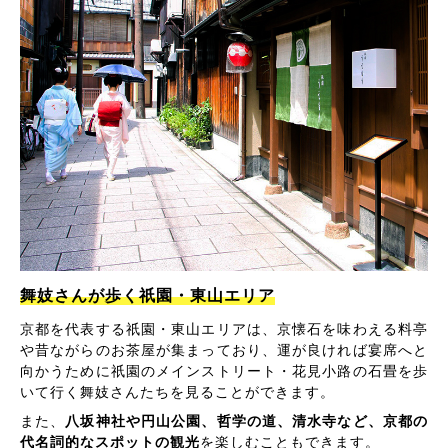
舞妓さんが歩く祇園・東山エリア
京都を代表する祇園・東山エリアは、京懐石を味わえる料亭
や昔ながらのお茶屋が集まっており、運が良ければ宴席へと
向かうために祇園のメインストリート・花見小路の石畳を歩
いて行く舞妓さんたちを見ることができます。
また、
八坂神社や円山公園、哲学の道、清水寺など、京都の
代名詞的なスポットの観光
を楽しむこともできます。