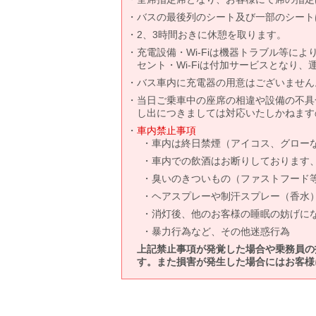
バスの最後列のシート及び一部のシート
2、3時間おきに休憩を取ります。
充電設備・Wi-Fiは機器トラブル等に
セント・Wi-Fiは付加サービスとなり
バス車内に充電器の用意はございません
当日ご乗車中の座席の相違や設備の不具
し出につきましては対応いたしかねます
車内禁止事項
車内は終日禁煙（アイコス、グロー
車内での飲酒はお断りしております
臭いのきついもの（ファストフード
ヘアスプレーや制汗スプレー（香水
消灯後、他のお客様の睡眠の妨げに
暴力行為など、その他迷惑行為
上記禁止事項が発覚した場合や乗務員の
す。また損害が発生した場合にはお客様