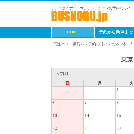
ブルーライナー・サンアンドムーンの予約ならバス
HOME
予約から乗車まで
高速バス・夜行バス予約の【バスのる.jp】
東京
< 前月
日
月
火
1
6
7
8
13
14
15
20
21
22