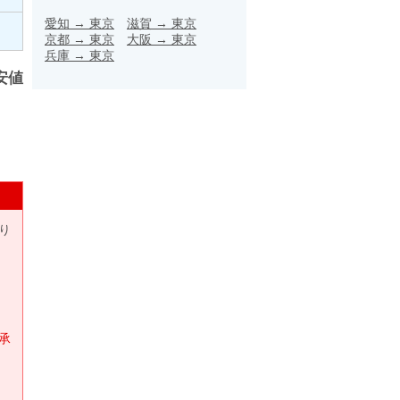
愛知
→
東京
滋賀
→
東京
京都
→
東京
大阪
→
東京
兵庫
→
東京
安値
り
承