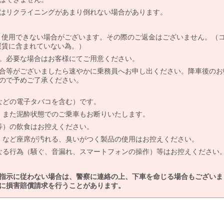
はリクライニングがあまり倒れない場合があります。
より使用できない場合がございます。その際のご返金はございません。（
、運賃に含まれていない為。）
。必要な場合はお客様にてご用意ください。
合等がございましたら速やかに乗務員へお申し出ください。降車後のお
ので予めご了承ください。
などの電子タバコを含む）です。
、また泥酔状態でのご乗車もお断りいたします。
等）の飲食はお控えください。
）など座席が汚れる、臭いがつく製品の使用はお控えください。
なる行為（騒ぐ、音漏れ、スマートフォンの操作）等はお控えください
指示に従わない場合は、警察に連絡の上、下車を命じる場合もございま
に損害賠償請求を行うことがあります。