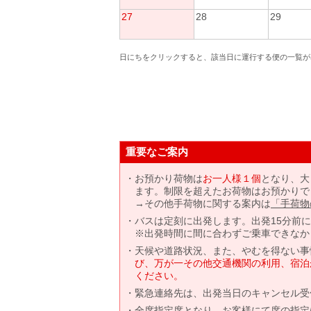
27
28
29
日にちをクリックすると、該当日に運行する便の一覧が
重要なご案内
お預かり荷物は
お一人様１個
となり、大
ます。制限を超えたお荷物はお預かりで
→その他手荷物に関する案内は
「手荷物
バスは定刻に出発します。出発15分前
※出発時間に間に合わずご乗車できなか
天候や道路状況、また、やむを得ない事
び、万が一その他交通機関の利用、宿泊
ください。
緊急連絡先は、出発当日のキャンセル受
全席指定席となり、お客様にて席の指定