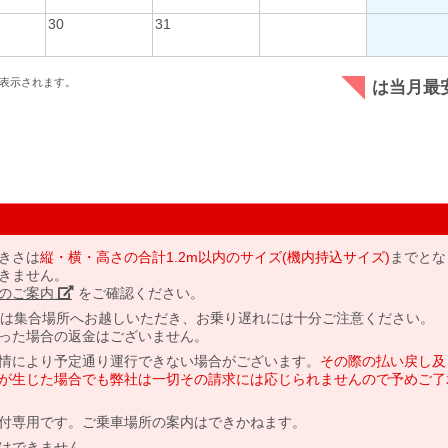
30
31
表示されます。
は当月最
きさは
縦・横・高さの合計1.2m以内のサイズ(機内持込サイズ)
までとな
きません。
のご案内」
をご確認ください。
には集合場所へお越しいただき、お乗り遅れには十分ご注意ください。
った場合の返金はございません。
情により予定通り運行できない場合がございます。
その際の払い戻し及
が生じた場合でも弊社は一切その請求には応じられませんので予めご了
付専用です。ご乗車場所の案内はできかねます。
はできません。