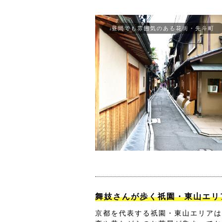
昼間でも雰囲気のある花街・先斗町
舞妓さんが歩く祇園・東山エリ
京都を代表する祇園・東山エリアは