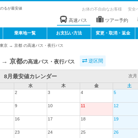
のるが最安値
お体の不自由なお客様
安全
高速バス
ツアー予約
乗車地一覧
お支払い方法
変更・取消・返金
東京 → 京都 の高速バス・夜行バス
 → 京都
逆区間
の高速バス・夜行バス
8月最安値カレンダー
次月 
水
木
金
土
2
3
4
5
9
10
11
12
16
17
18
19
23
24
25
26