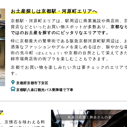
お土産探しは京都駅・河原町エリアへ
京都駅・河原町エリアは、駅周辺に商業施設や商店街、
貨店などといったお買い物スポットが多数あり、
京都な
ではのお土産を探すのにピッタリなエリアです。
特に京都最大の繁華街である阪急京都河原町駅周辺は、
洒落なファッションやグルメを楽しめるほか、賑やかな
街の先斗町
や京都の台所として栄えてき
（ぽんとちょう）
錦市場商店街の街ブラを楽しむこともできます。
京都でお買い物を楽しみたい方は要チェックのエリア
す。
京都府京都市下京区
京都駅八条口観光バス乗降場で下車
ア
祇園の石畳と舞妓さんの姿
、京懐石を味わえる料