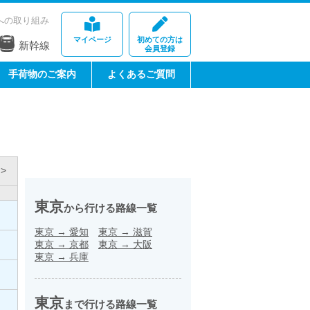
への取り組み
マイページ
初めての方は
新幹線
会員登録
手荷物のご案内
よくあるご質問
>
東京
から行ける路線一覧
東京
→
愛知
東京
→
滋賀
東京
→
京都
東京
→
大阪
東京
→
兵庫
東京
まで行ける路線一覧