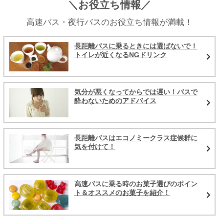
＼お役立ち情報／
高速バス・夜行バスのお役立ち情報が満載！
長距離バスに乗るときには選ばないで！
トイレが近くなるNGドリンク
気分が悪くなってからでは遅い！バスで
酔わないためのアドバイス
長距離バスはエコノミークラス症候群に
気を付けて！
高速バスに乗る時のお菓子選びのポイン
ト＆オススメのお菓子を紹介！