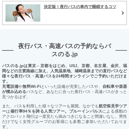
決定版！夜行バスの車内で睡眠するコツ
夜行バス・高速バスの予約ならバ
スのる.jp
バスのる.jpは東京⇔京都をはじめ、USJ、京都、名古屋、金沢、福
岡などの主要路線に加え、人気温泉地、城崎温泉までの直行バスなど
様々な夜行バス・高速バスを24時間オンラインでご予約いただけま
す。
充電設備
や
無料Wi-Fi
といった設備が充実したバスや、
自転車や楽器
が積み込める
バスなど、あなたに合った夜行バス・高速バスがきっと
見つかるはず。
また、バスを利用した様々なツアーも展開。なかでも
航空祭見学ツア
ー
は
催行率94％を誇る人気ツアー。ブルーインパルス
による感動の
アクロバット飛行は一度見たら病みつきになること間違いなし。男性
だけでなく女性グループのお客様にも多数ご参加いただいておりま
す。