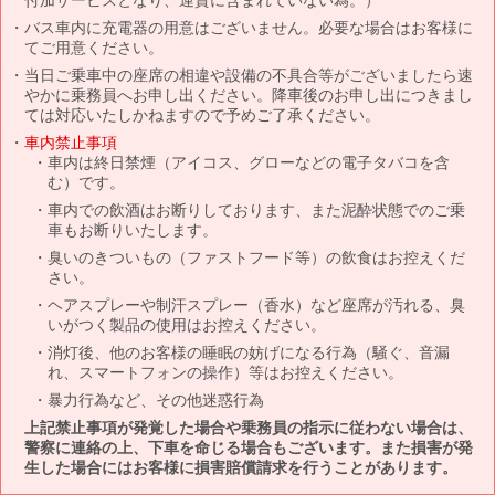
バス車内に充電器の用意はございません。必要な場合はお客様に
てご用意ください。
当日ご乗車中の座席の相違や設備の不具合等がございましたら速
やかに乗務員へお申し出ください。降車後のお申し出につきまし
ては対応いたしかねますので予めご了承ください。
車内禁止事項
車内は終日禁煙（アイコス、グローなどの電子タバコを含
む）です。
車内での飲酒はお断りしております、また泥酔状態でのご乗
車もお断りいたします。
臭いのきついもの（ファストフード等）の飲食はお控えくだ
さい。
ヘアスプレーや制汗スプレー（香水）など座席が汚れる、臭
いがつく製品の使用はお控えください。
消灯後、他のお客様の睡眠の妨げになる行為（騒ぐ、音漏
れ、スマートフォンの操作）等はお控えください。
暴力行為など、その他迷惑行為
上記禁止事項が発覚した場合や乗務員の指示に従わない場合は、
警察に連絡の上、下車を命じる場合もございます。また損害が発
生した場合にはお客様に損害賠償請求を行うことがあります。