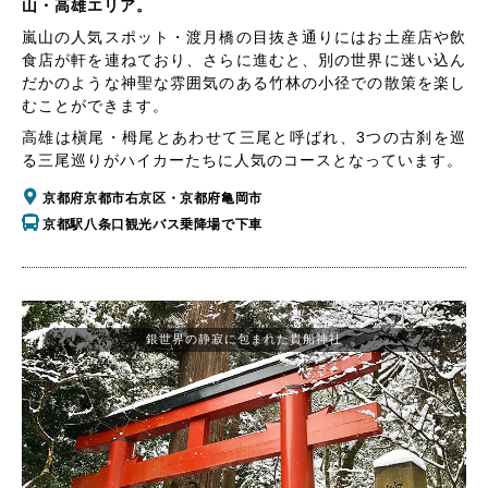
山・高雄エリア。
嵐山の人気スポット・渡月橋の目抜き通りにはお土産店や飲
食店が軒を連ねており、さらに進むと、別の世界に迷い込ん
だかのような神聖な雰囲気のある竹林の小径での散策を楽し
むことができます。
高雄は槇尾・栂尾とあわせて三尾と呼ばれ、3つの古刹を巡
る三尾巡りがハイカーたちに人気のコースとなっています。
京都府京都市右京区・京都府亀岡市
京都駅八条口観光バス乗降場で下車
銀世界の静寂に包まれた貴船神社