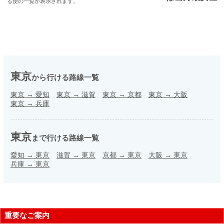
る便の一覧が表示されます。
東京
から行ける路線一覧
東京
→
愛知
東京
→
滋賀
東京
→
京都
東京
→
大阪
東京
→
兵庫
東京
まで行ける路線一覧
愛知
→
東京
滋賀
→
東京
京都
→
東京
大阪
→
東京
兵庫
→
東京
重要なご案内