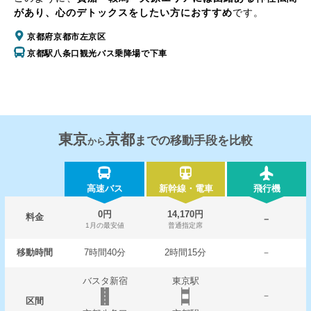
があり、心のデトックスをしたい方におすすめ
です。
京都府京都市左京区
京都駅八条口観光バス乗降場で下車
東京
京都
までの移動手段を比較
から
高速バス
新幹線・電車
飛行機
0円
14,170円
料金
－
1月の最安値
普通指定席
移動時間
7時間40分
2時間15分
－
バスタ新宿
東京駅
－
区間