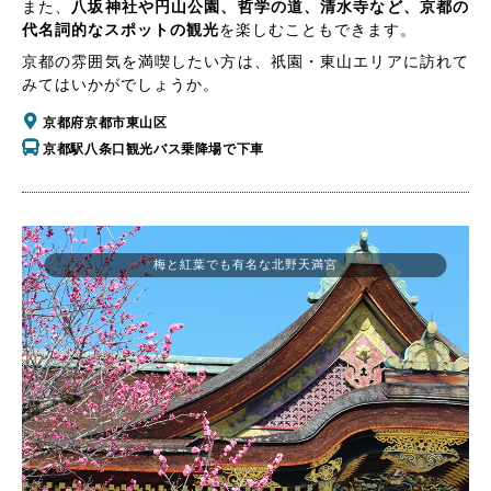
また、
八坂神社や円山公園、哲学の道、清水寺など、京都の
代名詞的なスポットの観光
を楽しむこともできます。
京都の雰囲気を満喫したい方は、祇園・東山エリアに訪れて
みてはいかがでしょうか。
京都府京都市東山区
京都駅八条口観光バス乗降場で下車
梅と紅葉でも有名な北野天満宮