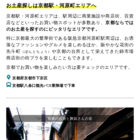
お土産探しは京都駅・河原町エリアへ
京都駅・河原町エリアは、駅周辺に商業施設や商店街、百貨
店などといったお買い物スポットが多数あり、
京都ならでは
のお土産を探すのにピッタリなエリアです。
特に京都最大の繁華街である阪急京都河原町駅周辺は、お洒
落なファッションやグルメを楽しめるほか、賑やかな花街の
先斗町
や京都の台所として栄えてきた錦市場
（ぽんとちょう）
商店街の街ブラを楽しむこともできます。
京都でお買い物を楽しみたい方は要チェックのエリアです。
京都府京都市下京区
京都駅八条口観光バス乗降場で下車
祇園の石畳と舞妓さんの姿