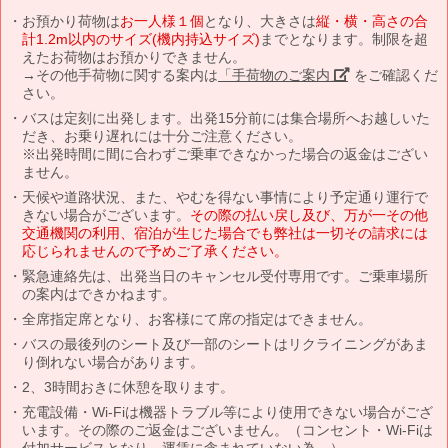
お預かり荷物は
お一人様１個
となり、大きさは
縦・横・高さの合
計1.2m以内のサイズ(機内持込サイズ)
までとなります。制限を超
えたお荷物はお預かりできません。
→その他手荷物に関する案内は
「手荷物のご案内」
をご確認くだ
さい。
バスは定刻に出発します。出発15分前には集合場所へお越しいた
だき、お乗り遅れには十分ご注意ください。
※出発時間に間に合わずご乗車できなかった場合の返金はござい
ません。
天候や道路状況、また、やむを得ない事情により予定通り運行で
きない場合がございます。
その際の払い戻し及び、万が一その他
交通機関の利用、宿泊が生じた場合でも弊社は一切その請求には
応じられませんので予めご了承ください。
緊急連絡先は、出発当日のキャンセル受付専用です。ご乗車場所
の案内はできかねます。
全席指定席となり、お客様にて席の指定はできません。
バスの最後列のシート及び一部のシートはリクライニングがあま
り倒れない場合があります。
2、3時間おきに休憩を取ります。
充電設備・Wi-Fiは機器トラブル等により使用できない場合がござ
います。その際のご返金はございません。（コンセント・Wi-Fiは
付加サービスとなり、運賃に含まれていない為。）