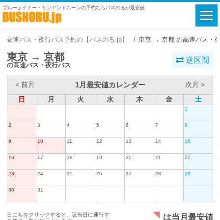
ブルーライナー・サンアンドムーンの予約ならバスのるが最安値
高速バス・夜行バス予約の【バスのる.jp】
東京 → 京都 の高速バス・
東京 → 京都
逆区間
の高速バス・夜行バス
1月最安値カレンダー
< 前月
次月 >
日
月
火
水
木
金
土
1
2
3
4
5
6
7
8
9
10
11
12
13
14
15
16
17
18
19
20
21
22
23
24
25
26
27
28
29
30
31
日にちをクリックすると、該当日に運行す
は当月最安値