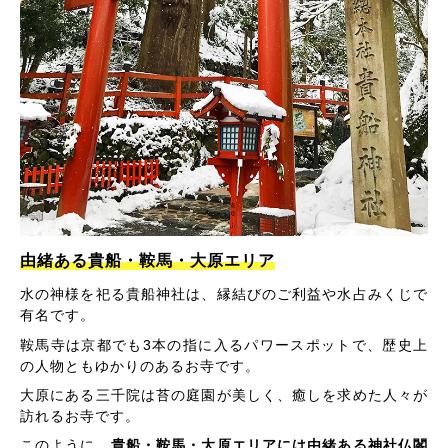
由緒ある貴船・鞍馬・大原エリア
水の神様を祀る貴船神社は、縁結びのご利益や水占みくじで
有名です。
鞍馬寺は京都でも3本の指に入るパワースポットで、歴史上
の人物ともゆかりのあるお寺です。
大原にある三千院は苔の庭園が美しく、癒しを求めた人々が
訪れるお寺です。
このように、
貴船・鞍馬・大原エリアには由緒ある神社仏閣