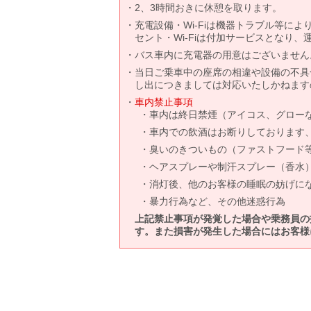
2、3時間おきに休憩を取ります。
充電設備・Wi-Fiは機器トラブル等に
セント・Wi-Fiは付加サービスとなり
バス車内に充電器の用意はございません
当日ご乗車中の座席の相違や設備の不具
し出につきましては対応いたしかねます
車内禁止事項
車内は終日禁煙（アイコス、グロー
車内での飲酒はお断りしております
臭いのきついもの（ファストフード
ヘアスプレーや制汗スプレー（香水
消灯後、他のお客様の睡眠の妨げに
暴力行為など、その他迷惑行為
上記禁止事項が発覚した場合や乗務員の
す。また損害が発生した場合にはお客様