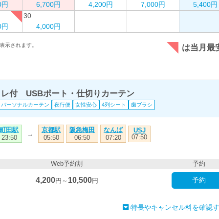
00円
6,700円
4,200円
7,000円
5,400円
30
00円
4,000円
表示されます。
は当月最
トイレ付 USBポート・仕切りカーテン
パーソナルカーテン
夜行便
女性安心
4列シート
歯ブラシ
町田駅
京都駅
阪急梅田
なんば
USJ
→
07:50
23:50
05:50
06:50
07:20
Web予約割
予約
4,200
10,500
予約
円～
円
特長やキャンセル料を確認