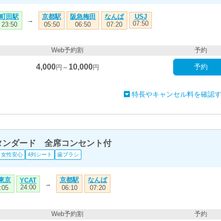
町田駅
京都駅
阪急梅田
なんば
USJ
→
07:50
23:50
05:50
06:50
07:20
Web予約割
予約
4,000
10,000
予約
円～
円
特長やキャンセル料を確認
スタンダード 全席コンセント付
女性安心
4列シート
歯ブラシ
T東京
京都駅
なんば
YCAT
→
24:00
:05
06:10
07:20
Web予約割
予約