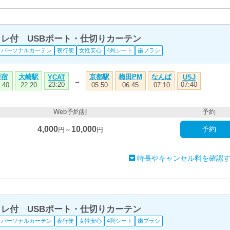
トイレ付 USBポート・仕切りカーテン
パーソナルカーテン
夜行便
女性安心
4列シート
歯ブラシ
新宿
大崎駅
京都駅
梅田PM
なんば
YCAT
USJ
→
23:20
07:40
:40
22:20
05:50
06:45
07:10
Web予約割
予約
4,000
10,000
予約
円～
円
特長やキャンセル料を確認
トイレ付 USBポート・仕切りカーテン
パーソナルカーテン
夜行便
女性安心
4列シート
歯ブラシ