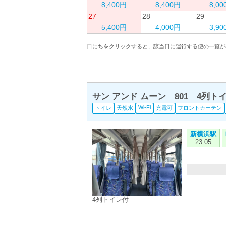
8,400円
8,400円
8,0
27
28
29
5,400円
4,000円
3,9
日にちをクリックすると、該当日に運行する便の一覧が
サン アンド ムーン 801 4列
Wi-Fi
トイレ
天然水
充電可
フロントカーテン
新横浜駅
23:05
4列トイレ付