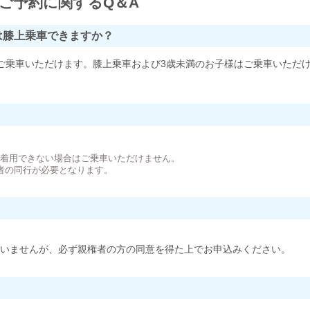
ご予約に関するQ＆A
は膝上乗車できますか？
ご乗車いただけます。膝上乗車および3歳未満のお子様はご乗車いただ
。
が着用できない場合はご乗車いただけません。
者の同行が必要となります。
いませんが、必ず親権者の方の同意を得た上でお申込みください。