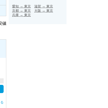
愛知
→
東京
滋賀
→
東京
京都
→
東京
大阪
→
東京
兵庫
→
東京
安値
する