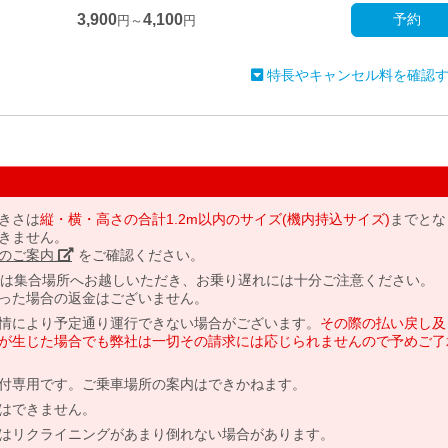
3,900
4,100
予約
円～
円
特長やキャンセル料を確認
きさは
縦・横・高さの合計1.2m以内のサイズ(機内持込サイズ)
までとな
きません。
のご案内」
をご確認ください。
には集合場所へお越しいただき、お乗り遅れには十分ご注意ください。
った場合の返金はございません。
情により予定通り運行できない場合がございます。
その際の払い戻し及
が生じた場合でも弊社は一切その請求には応じられませんので予めご了
付専用です。ご乗車場所の案内はできかねます。
はできません。
はリクライニングがあまり倒れない場合があります。