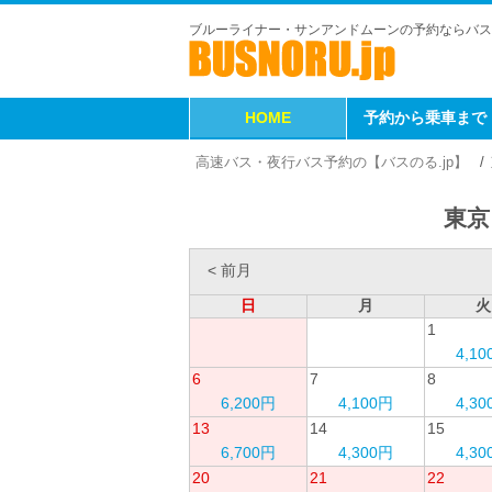
ブルーライナー・サンアンドムーンの予約ならバス
HOME
予約から乗車まで
高速バス・夜行バス予約の【バスのる.jp】
東京
< 前月
日
月
火
1
4,1
6
7
8
6,200円
4,100円
4,3
13
14
15
6,700円
4,300円
4,3
20
21
22