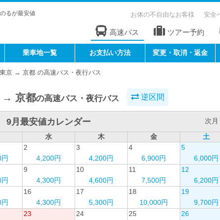
のるが最安値
お体の不自由なお客様
安全
高速バス
ツアー予約
乗車地一覧
お支払い方法
変更・取消・返金
東京 → 京都 の高速バス・夜行バス
 → 京都
逆区間
の高速バス・夜行バス
9月最安値カレンダー
次月 
水
木
金
土
2
3
4
5
00円
4,200円
4,200円
6,900円
6,000円
9
10
11
12
00円
4,300円
4,600円
7,500円
6,200円
16
17
18
19
00円
4,300円
5,300円
10,000円
9,700円
23
24
25
26