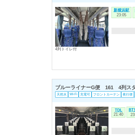
新横浜駅
23:05
4列トイレ付
ブルーライナーG便 161 4列
Wi-Fi
天然水
充電可
フロントカーテン
夜行便
B
TDL
21:40
23