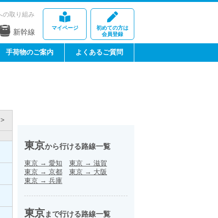
への取り組み
マイページ
初めての方は
新幹線
会員登録
手荷物のご案内
よくあるご質問
>
東京
から行ける路線一覧
東京
→
愛知
東京
→
滋賀
東京
→
京都
東京
→
大阪
東京
→
兵庫
東京
まで行ける路線一覧