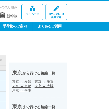
への取り組み
マイページ
初めての方は
新幹線
会員登録
手荷物のご案内
よくあるご質問
>
東京
から行ける路線一覧
東京
→
愛知
東京
→
滋賀
東京
→
京都
東京
→
大阪
東京
→
兵庫
東京
まで行ける路線一覧