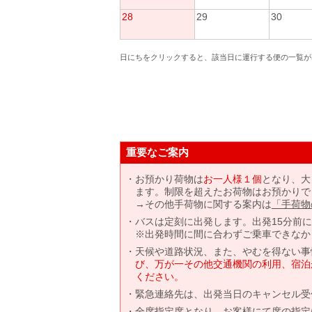
28
29
30
日にちをクリックすると、該当日に運行する便の一覧が
重要なご案内
お預かり荷物は
お一人様１個
となり、大
ます。制限を超えたお荷物はお預かりで
→その他手荷物に関する案内は
「手荷物
バスは定刻に出発します。出発15分前
※出発時間に間に合わずご乗車できなか
天候や道路状況、また、やむを得ない事
び、万が一その他交通機関の利用、宿泊
ください。
緊急連絡先は、出発当日のキャンセル受
全席指定席となり、お客様にて席の指定