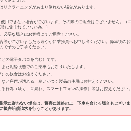
はリクライニングがあまり倒れない場合があります。
より使用できない場合がございます。その際のご返金はございません。（
、運賃に含まれていない為。）
。必要な場合はお客様にてご用意ください。
合等がございましたら速やかに乗務員へお申し出ください。降車後のお
ので予めご了承ください。
などの電子タバコを含む）です。
、また泥酔状態でのご乗車もお断りいたします。
等）の飲食はお控えください。
）など座席が汚れる、臭いがつく製品の使用はお控えください。
なる行為（騒ぐ、音漏れ、スマートフォンの操作）等はお控えください
指示に従わない場合は、警察に連絡の上、下車を命じる場合もございま
に損害賠償請求を行うことがあります。