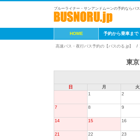
ブルーライナー・サンアンドムーンの予約ならバス
HOME
予約から乗車まで
高速バス・夜行バス予約の【バスのる.jp】
東京
日
月
火
1
2
7
8
9
14
15
16
21
22
23