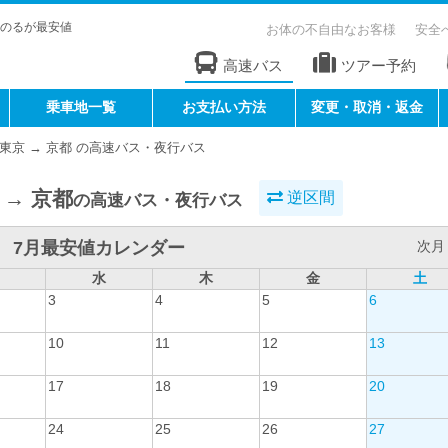
のるが最安値
お体の不自由なお客様
安全
高速バス
ツアー予約
乗車地一覧
お支払い方法
変更・取消・返金
東京 → 京都 の高速バス・夜行バス
 → 京都
逆区間
の高速バス・夜行バス
7月最安値カレンダー
次月 
水
木
金
土
3
4
5
6
10
11
12
13
17
18
19
20
24
25
26
27