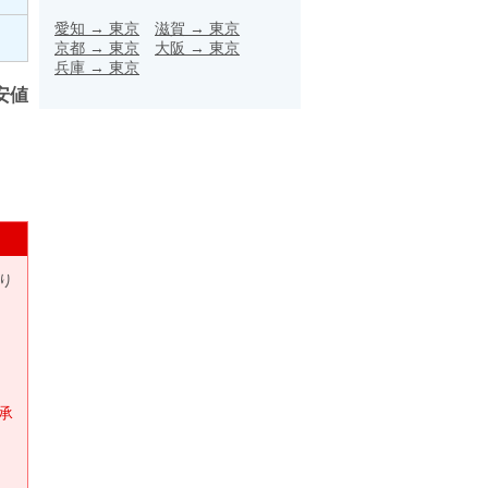
愛知
→
東京
滋賀
→
東京
京都
→
東京
大阪
→
東京
兵庫
→
東京
安値
り
承