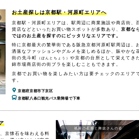
お土産探しは京都駅・河原町エリアへ
京都駅・河原町エリアは、駅周辺に商業施設や商店街、
貨店などといったお買い物スポットが多数あり、
京都な
ではのお土産を探すのにピッタリなエリアです。
特に京都最大の繁華街である阪急京都河原町駅周辺は、
洒落なファッションやグルメを楽しめるほか、賑やかな
街の先斗町
や京都の台所として栄えてき
（ぽんとちょう）
錦市場商店街の街ブラを楽しむこともできます。
京都でお買い物を楽しみたい方は要チェックのエリア
す。
京都府京都市下京区
京都駅八条口観光バス乗降場で下車
ア
祇園の石畳と舞妓さんの姿
、京懐石を味わえる料