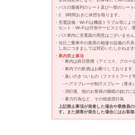
バスの最後列のシート及び一部のシート
2、3時間おきに休憩を取ります。
充電設備・Wi-Fiは機器トラブル等に
セント・Wi-Fiは付加サービスとなり
バス車内に充電器の用意はございません
当日ご乗車中の座席の相違や設備の不具
し出につきましては対応いたしかねます
車内禁止事項
車内は終日禁煙（アイコス、グロー
車内での飲酒はお断りしております
臭いのきついもの（ファストフード
ヘアスプレーや制汗スプレー（香水
消灯後、他のお客様の睡眠の妨げに
暴力行為など、その他迷惑行為
上記禁止事項が発覚した場合や乗務員の
す。また損害が発生した場合にはお客様