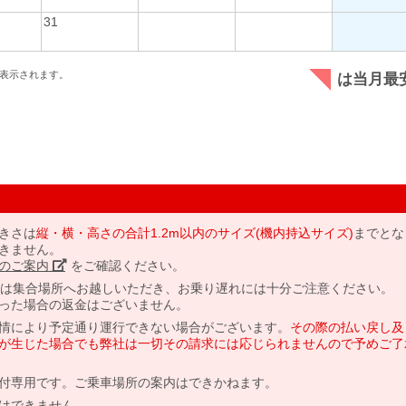
31
表示されます。
は当月最
きさは
縦・横・高さの合計1.2m以内のサイズ(機内持込サイズ)
までとな
きません。
のご案内」
をご確認ください。
には集合場所へお越しいただき、お乗り遅れには十分ご注意ください。
った場合の返金はございません。
情により予定通り運行できない場合がございます。
その際の払い戻し及
が生じた場合でも弊社は一切その請求には応じられませんので予めご了
付専用です。ご乗車場所の案内はできかねます。
はできません。