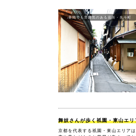
昼間でも雰囲気のある花街・先斗町
舞妓さんが歩く祇園・東山エリ
京都を代表する祇園・東山エリアは