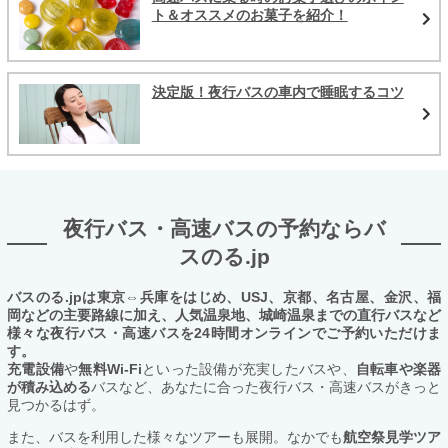
ト＆オススメのお菓子を紹介！
決定版！夜行バスの車内で睡眠するコツ
夜行バス・高速バスの予約ならバ
スのる.jp
バスのる.jpは東京⇔兵庫をはじめ、USJ、京都、名古屋、金沢、福
岡などの主要路線に加え、人気温泉地、城崎温泉までの直行バスなど
様々な夜行バス・高速バスを24時間オンラインでご予約いただけま
す。
充電設備
や
無料Wi-Fi
といった設備が充実したバスや、
自転車や楽器
が積み込める
バスなど、あなたに合った夜行バス・高速バスがきっと
見つかるはず。
また、バスを利用した様々なツアーも展開。なかでも
航空祭見学ツア