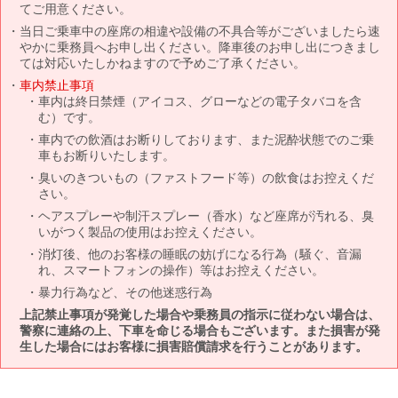
てご用意ください。
当日ご乗車中の座席の相違や設備の不具合等がございましたら速
やかに乗務員へお申し出ください。降車後のお申し出につきまし
ては対応いたしかねますので予めご了承ください。
車内禁止事項
車内は終日禁煙（アイコス、グローなどの電子タバコを含
む）です。
車内での飲酒はお断りしております、また泥酔状態でのご乗
車もお断りいたします。
臭いのきついもの（ファストフード等）の飲食はお控えくだ
さい。
ヘアスプレーや制汗スプレー（香水）など座席が汚れる、臭
いがつく製品の使用はお控えください。
消灯後、他のお客様の睡眠の妨げになる行為（騒ぐ、音漏
れ、スマートフォンの操作）等はお控えください。
暴力行為など、その他迷惑行為
上記禁止事項が発覚した場合や乗務員の指示に従わない場合は、
警察に連絡の上、下車を命じる場合もございます。また損害が発
生した場合にはお客様に損害賠償請求を行うことがあります。