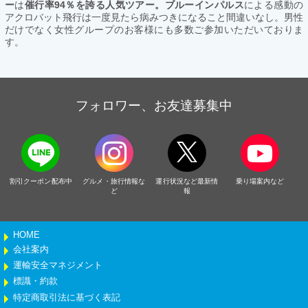
ー
は
催行率94％を誇る人気ツアー。ブルーインパルス
による感動の
アクロバット飛行は一度見たら病みつきになること間違いなし。男性
だけでなく女性グループのお客様にも多数ご参加いただいておりま
す。
フォロワー、お友達募集中
割引クーポン配布中
グルメ・旅行情報な
運行状況など最新情
乗り場案内など
ど
報
HOME
会社案内
運輸安全マネジメント
標識・約款
特定商取引法に基づく表記