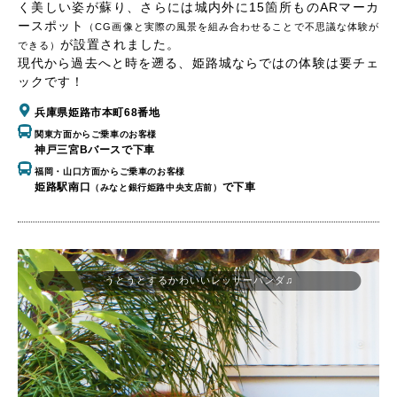
く美しい姿が蘇り、さらには城内外に15箇所ものARマーカ
ースポット
（CG画像と実際の風景を組み合わせることで不思議な体験が
が設置されました。
できる）
現代から過去へと時を遡る、姫路城ならではの体験は要チェ
ックです！
兵庫県姫路市本町68番地
関東方面からご乗車のお客様
神戸三宮Bバースで下車
福岡・山口方面からご乗車のお客様
姫路駅南口
で下車
（みなと銀行姫路中央支店前）
うとうとするかわいいレッサーパンダ♫