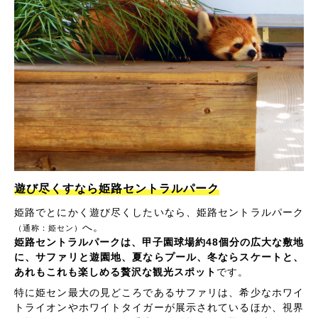
遊び尽くすなら姫路セントラルパーク
姫路でとにかく遊び尽くしたいなら、姫路セントラルパーク
へ。
（通称：姫セン）
姫路セントラルパークは、甲子園球場約48個分の広大な敷地
に、サファリと遊園地、夏ならプール、冬ならスケートと、
あれもこれも楽しめる贅沢な観光スポット
です。
特に姫セン最大の見どころであるサファリは、希少なホワイ
トライオンやホワイトタイガーが展示されているほか、視界