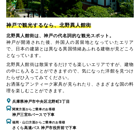
神戸で観光するなら、北野異人館街
北野異人館街は、神戸の代名詞的な観光スポット。
神戸が開港された後、外国人の居留地となっていたエリア
で、日本の建築とは異なる異国情緒あふれる建物が見どころ
となっています。
北野異人館街は散策するだけでも楽しいエリアですが、建物
の中にも入ることができますので、気になった洋館を見つけ
たらぜひ入ってみてください。
お洒落なアンティーク家具が見られたり、さまざまな国の料
理を楽しむことができます。
兵庫県神戸市中央区北野町3丁目
関東方面からご乗車のお客様
神戸三宮Bバースで下車
福岡・山口方面からご乗車のお客様
さくら高速バス 神戸市役所前で下車