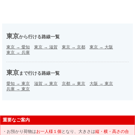
東京
から行ける路線一覧
東京
→
愛知
東京
→
滋賀
東京
→
京都
東京
→
大阪
東京
→
兵庫
東京
まで行ける路線一覧
愛知
→
東京
滋賀
→
東京
京都
→
東京
大阪
→
東京
兵庫
→
東京
重要なご案内
お預かり荷物は
お一人様１個
となり、大きさは
縦・横・高さの合