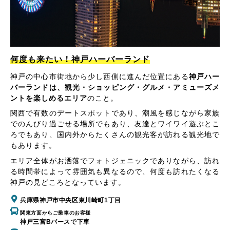
何度も来たい！神戸ハーバーランド
神戸の中心市街地から少し西側に進んだ位置にある
神戸ハー
バーランドは、観光・ショッピング・グルメ・アミューズメ
ントを楽しめるエリア
のこと。
関西で有数のデートスポットであり、潮風を感じながら家族
でのんびり過ごせる場所でもあり、友達とワイワイ遊ぶとこ
ろでもあり、国内外からたくさんの観光客が訪れる観光地で
もあります。
エリア全体がお洒落でフォトジェニックでありながら、訪れ
る時間帯によって雰囲気も異なるので、何度も訪れたくなる
神戸の見どころとなっています。
兵庫県神戸市中央区東川崎町1丁目
関東方面からご乗車のお客様
神戸三宮Bバースで下車