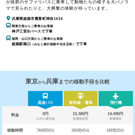
が抜群のサファリバスに乗車して動物たちの様子を大パノラ
マで見られたりと、大興奮の体験が待っています。
兵庫県姫路市豊富町神谷1434
関東方面からご乗車のお客様
神戸三宮Bバースで下車
福岡・山口方面からご乗車のお客様
姫路駅南口
で下車
（みなと銀行姫路中央支店前）
東京
兵庫
までの移動手段を比較
から
高速バス
新幹線・電車
飛行機
0円
15,380円
14,490円
料金
11月の最安値
普通指定席
普通運賃
移動時間
7時間50分
2時間45分
1時間20分