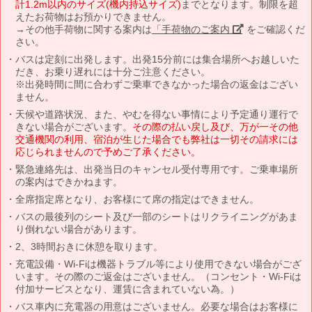
計1.2m以内のサイズ(機内持込サイズ)
までとなります。制限を超
えたお荷物はお預かりできません。
→その他手荷物に関する案内は
「手荷物のご案内」
をご確認くだ
さい。
バスは定刻に出発します。出発15分前には集合場所へお越しいた
だき、お乗り遅れには十分ご注意ください。
※出発時間に間に合わずご乗車できなかった場合の返金はござい
ません。
天候や道路状況、また、やむを得ない事情により予定通り運行で
きない場合がございます。
その際の払い戻し及び、万が一その他
交通機関の利用、宿泊が生じた場合でも弊社は一切その請求には
応じられませんので予めご了承ください。
緊急連絡先は、出発当日のキャンセル受付専用です。ご乗車場所
の案内はできかねます。
全席指定席となり、お客様にて席の指定はできません。
バスの最後列のシート及び一部のシートはリクライニングがあま
り倒れない場合があります。
2、3時間おきに休憩を取ります。
充電設備・Wi-Fiは機器トラブル等により使用できない場合がござ
います。その際のご返金はございません。（コンセント・Wi-Fiは
付加サービスとなり、運賃に含まれていない為。）
バス車内に充電器の用意はございません。必要な場合はお客様に