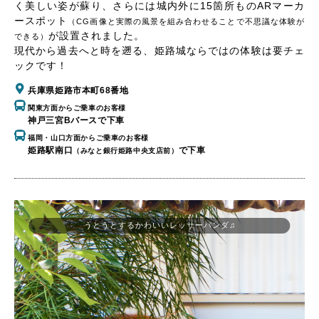
く美しい姿が蘇り、さらには城内外に15箇所ものARマーカ
ースポット
（CG画像と実際の風景を組み合わせることで不思議な体験が
が設置されました。
できる）
現代から過去へと時を遡る、姫路城ならではの体験は要チェ
ックです！
兵庫県姫路市本町68番地
関東方面からご乗車のお客様
神戸三宮Bバースで下車
福岡・山口方面からご乗車のお客様
姫路駅南口
で下車
（みなと銀行姫路中央支店前）
うとうとするかわいいレッサーパンダ♫