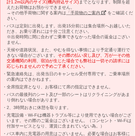
計1.2m以内のサイズ(機内持込サイズ)
までとなります。制限を超
えたお荷物はお預かりできません。
→その他手荷物に関する案内は
「手荷物のご案内」
をご確認くだ
さい。
バスは定刻に出発します。出発15分前には集合場所へお越しいた
だき、お乗り遅れには十分ご注意ください。
※出発時間に間に合わずご乗車できなかった場合の返金はござい
ません。
天候や道路状況、また、やむを得ない事情により予定通り運行で
きない場合がございます。
その際の払い戻し及び、万が一その他
交通機関の利用、宿泊が生じた場合でも弊社は一切その請求には
応じられませんので予めご了承ください。
緊急連絡先は、出発当日のキャンセル受付専用です。ご乗車場所
の案内はできかねます。
全席指定席となり、お客様にて席の指定はできません。
バスの最後列のシート及び一部のシートはリクライニングがあま
り倒れない場合があります。
2、3時間おきに休憩を取ります。
充電設備・Wi-Fiは機器トラブル等により使用できない場合がござ
います。その際のご返金はございません。（コンセント・Wi-Fiは
付加サービスとなり、運賃に含まれていない為。）
バス車内に充電器の用意はございません。必要な場合はお客様に