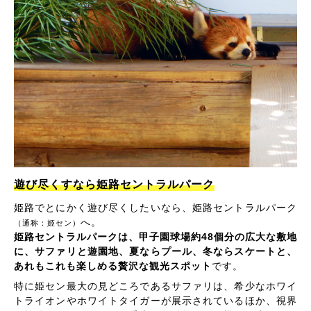
遊び尽くすなら姫路セントラルパーク
姫路でとにかく遊び尽くしたいなら、姫路セントラルパーク
へ。
（通称：姫セン）
姫路セントラルパークは、甲子園球場約48個分の広大な敷地
に、サファリと遊園地、夏ならプール、冬ならスケートと、
あれもこれも楽しめる贅沢な観光スポット
です。
特に姫セン最大の見どころであるサファリは、希少なホワイ
トライオンやホワイトタイガーが展示されているほか、視界