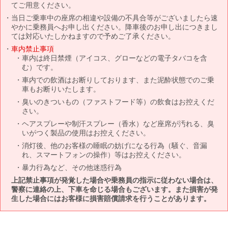
てご用意ください。
当日ご乗車中の座席の相違や設備の不具合等がございましたら速
やかに乗務員へお申し出ください。降車後のお申し出につきまし
ては対応いたしかねますので予めご了承ください。
車内禁止事項
車内は終日禁煙（アイコス、グローなどの電子タバコを含
む）です。
車内での飲酒はお断りしております、また泥酔状態でのご乗
車もお断りいたします。
臭いのきついもの（ファストフード等）の飲食はお控えくだ
さい。
ヘアスプレーや制汗スプレー（香水）など座席が汚れる、臭
いがつく製品の使用はお控えください。
消灯後、他のお客様の睡眠の妨げになる行為（騒ぐ、音漏
れ、スマートフォンの操作）等はお控えください。
暴力行為など、その他迷惑行為
上記禁止事項が発覚した場合や乗務員の指示に従わない場合は、
警察に連絡の上、下車を命じる場合もございます。また損害が発
生した場合にはお客様に損害賠償請求を行うことがあります。