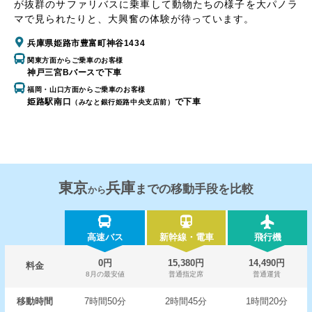
が抜群のサファリバスに乗車して動物たちの様子を大パノラ
マで見られたりと、大興奮の体験が待っています。
兵庫県姫路市豊富町神谷1434
関東方面からご乗車のお客様
神戸三宮Bバースで下車
福岡・山口方面からご乗車のお客様
姫路駅南口
で下車
（みなと銀行姫路中央支店前）
東京
兵庫
までの移動手段を比較
から
高速バス
新幹線・電車
飛行機
0円
15,380円
14,490円
料金
8月の最安値
普通指定席
普通運賃
移動時間
7時間50分
2時間45分
1時間20分