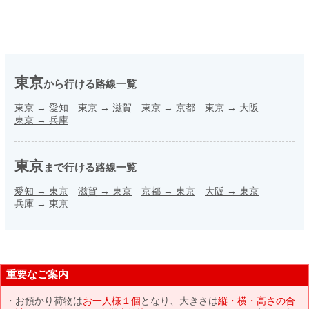
東京
から行ける路線一覧
東京
→
愛知
東京
→
滋賀
東京
→
京都
東京
→
大阪
東京
→
兵庫
東京
まで行ける路線一覧
愛知
→
東京
滋賀
→
東京
京都
→
東京
大阪
→
東京
兵庫
→
東京
重要なご案内
お預かり荷物は
お一人様１個
となり、大きさは
縦・横・高さの合