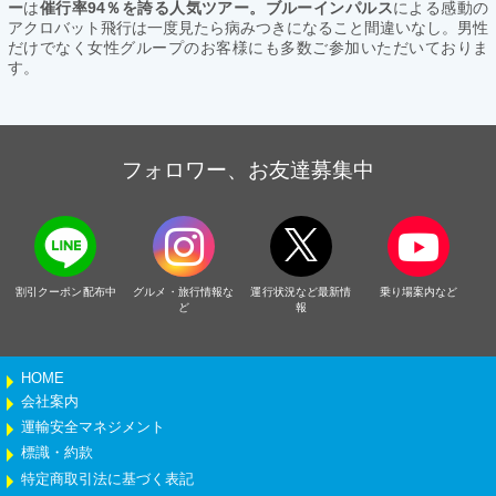
ー
は
催行率94％を誇る人気ツアー。ブルーインパルス
による感動の
アクロバット飛行は一度見たら病みつきになること間違いなし。男性
だけでなく女性グループのお客様にも多数ご参加いただいておりま
す。
フォロワー、お友達募集中
割引クーポン配布中
グルメ・旅行情報な
運行状況など最新情
乗り場案内など
ど
報
HOME
会社案内
運輸安全マネジメント
標識・約款
特定商取引法に基づく表記