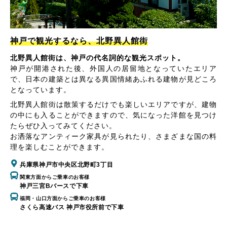
神戸で観光するなら、北野異人館街
北野異人館街は、神戸の代名詞的な観光スポット。
神戸が開港された後、外国人の居留地となっていたエリア
で、日本の建築とは異なる異国情緒あふれる建物が見どころ
となっています。
北野異人館街は散策するだけでも楽しいエリアですが、建物
の中にも入ることができますので、気になった洋館を見つけ
たらぜひ入ってみてください。
お洒落なアンティーク家具が見られたり、さまざまな国の料
理を楽しむことができます。
兵庫県神戸市中央区北野町3丁目
関東方面からご乗車のお客様
神戸三宮Bバースで下車
福岡・山口方面からご乗車のお客様
さくら高速バス 神戸市役所前で下車