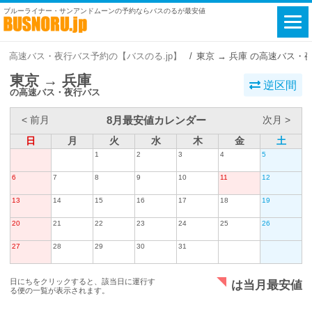
ブルーライナー・サンアンドムーンの予約ならバスのるが最安値
高速バス・夜行バス予約の【バスのる.jp】
東京 → 兵庫 の高速バス・
東京 → 兵庫
逆区間
の高速バス・夜行バス
8月最安値カレンダー
< 前月
次月 >
日
月
火
水
木
金
土
1
2
3
4
5
6
7
8
9
10
11
12
13
14
15
16
17
18
19
20
21
22
23
24
25
26
27
28
29
30
31
日にちをクリックすると、該当日に運行す
は当月最安値
る便の一覧が表示されます。