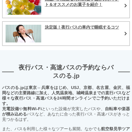
ト＆オススメのお菓子を紹介！
決定版！夜行バスの車内で睡眠するコツ
夜行バス・高速バスの予約ならバ
スのる.jp
バスのる.jpは東京⇔兵庫をはじめ、USJ、京都、名古屋、金沢、福
岡などの主要路線に加え、人気温泉地、城崎温泉までの直行バスなど
様々な夜行バス・高速バスを24時間オンラインでご予約いただけま
す。
充電設備
や
無料Wi-Fi
といった設備が充実したバスや、
自転車や楽器
が積み込める
バスなど、あなたに合った夜行バス・高速バスがきっと
見つかるはず。
また、バスを利用した様々なツアーも展開。なかでも
航空祭見学ツア