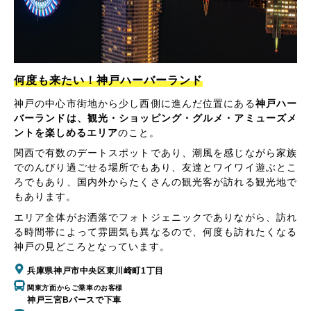
何度も来たい！神戸ハーバーランド
神戸の中心市街地から少し西側に進んだ位置にある
神戸ハー
バーランドは、観光・ショッピング・グルメ・アミューズメ
ントを楽しめるエリア
のこと。
関西で有数のデートスポットであり、潮風を感じながら家族
でのんびり過ごせる場所でもあり、友達とワイワイ遊ぶとこ
ろでもあり、国内外からたくさんの観光客が訪れる観光地で
もあります。
エリア全体がお洒落でフォトジェニックでありながら、訪れ
る時間帯によって雰囲気も異なるので、何度も訪れたくなる
神戸の見どころとなっています。
兵庫県神戸市中央区東川崎町1丁目
関東方面からご乗車のお客様
神戸三宮Bバースで下車