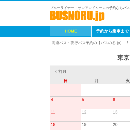
ブルーライナー・サンアンドムーンの予約ならバス
HOME
予約から乗車まで
高速バス・夜行バス予約の【バスのる.jp】
東京
< 前月
日
月
火
4
5
6
11
12
13
18
19
20