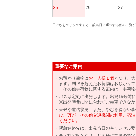
25
26
27
日にちをクリックすると、該当日に運行する便の一覧が
重要なご案内
お預かり荷物は
お一人様１個
となり、大
ます。制限を超えたお荷物はお預かりで
→その他手荷物に関する案内は
「手荷物
バスは定刻に出発します。出発15分前
※出発時間に間に合わずご乗車できなか
天候や道路状況、また、やむを得ない事
び、万が一その他交通機関の利用、宿泊
ください。
緊急連絡先は、出発当日のキャンセル受
全席指定席となり、お客様にて席の指定