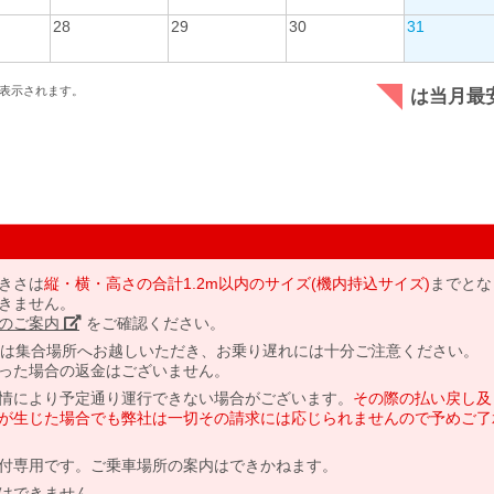
28
29
30
31
表示されます。
は当月最
きさは
縦・横・高さの合計1.2m以内のサイズ(機内持込サイズ)
までとな
きません。
のご案内」
をご確認ください。
には集合場所へお越しいただき、お乗り遅れには十分ご注意ください。
った場合の返金はございません。
情により予定通り運行できない場合がございます。
その際の払い戻し及
が生じた場合でも弊社は一切その請求には応じられませんので予めご了
付専用です。ご乗車場所の案内はできかねます。
はできません。