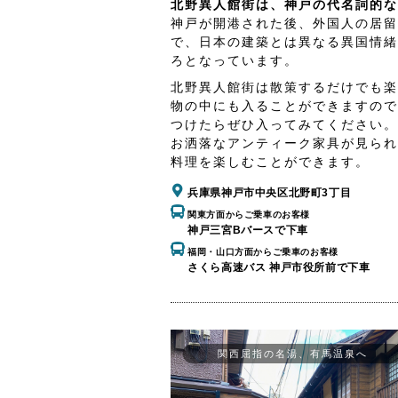
北野異人館街は、神戸の代名詞的な
神戸が開港された後、外国人の居留
で、日本の建築とは異なる異国情緒
ろとなっています。
北野異人館街は散策するだけでも楽
物の中にも入ることができますので
つけたらぜひ入ってみてください。
お洒落なアンティーク家具が見られ
料理を楽しむことができます。
兵庫県神戸市中央区北野町3丁目
関東方面からご乗車のお客様
神戸三宮Bバースで下車
福岡・山口方面からご乗車のお客様
さくら高速バス 神戸市役所前で下車
関西屈指の名湯、有馬温泉へ