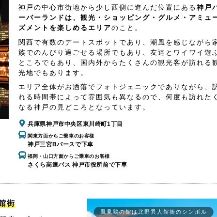
神戸の中心市街地から少し西側に進んだ位置にある
神戸
ーバーランドは、観光・ショッピング・グルメ・アミュ
ズメントを楽しめるエリア
のこと。
関西で有数のデートスポットであり、潮風を感じながら
族でのんびり過ごせる場所でもあり、友達とワイワイ遊
ところでもあり、国内外からたくさんの観光客が訪れる
光地でもあります。
エリア全体がお洒落でフォトジェニックでありながら、
れる時間帯によって雰囲気も異なるので、何度も訪れた
なる神戸の見どころとなっています。
兵庫県神戸市中央区東川崎町1丁目
関東方面からご乗車のお客様
神戸三宮Bバースで下車
福岡・山口方面からご乗車のお客様
さくら高速バス 神戸市役所前で下車
館街
風見鶏の館は北野異人館街のシンボル