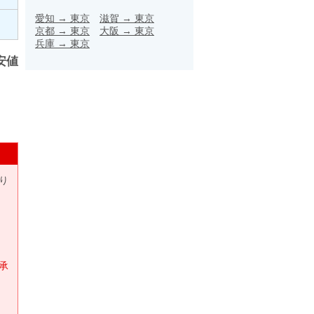
愛知
→
東京
滋賀
→
東京
京都
→
東京
大阪
→
東京
兵庫
→
東京
安値
り
承