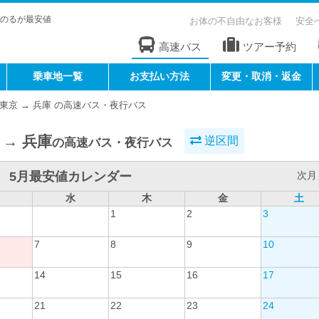
のるが最安値
お体の不自由なお客様
安全
高速バス
ツアー予約
乗車地一覧
お支払い方法
変更・取消・返金
東京 → 兵庫 の高速バス・夜行バス
 → 兵庫
逆区間
の高速バス・夜行バス
5月最安値カレンダー
次月 
水
木
金
土
1
2
3
7
8
9
10
14
15
16
17
21
22
23
24