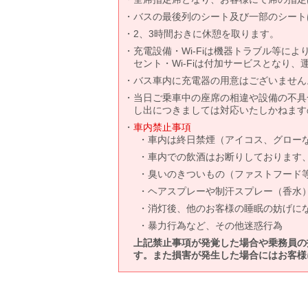
バスの最後列のシート及び一部のシート
2、3時間おきに休憩を取ります。
充電設備・Wi-Fiは機器トラブル等に
セント・Wi-Fiは付加サービスとなり
バス車内に充電器の用意はございません
当日ご乗車中の座席の相違や設備の不具
し出につきましては対応いたしかねます
車内禁止事項
車内は終日禁煙（アイコス、グロー
車内での飲酒はお断りしております
臭いのきついもの（ファストフード
ヘアスプレーや制汗スプレー（香水
消灯後、他のお客様の睡眠の妨げに
暴力行為など、その他迷惑行為
上記禁止事項が発覚した場合や乗務員の
す。また損害が発生した場合にはお客様