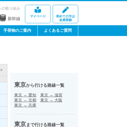
への取り組み
マイページ
初めての方は
新幹線
会員登録
手荷物のご案内
よくあるご質問
>
東京
から行ける路線一覧
東京
→
愛知
東京
→
滋賀
東京
→
京都
東京
→
大阪
東京
→
兵庫
東京
まで行ける路線一覧