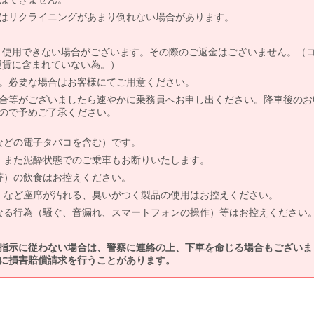
はリクライニングがあまり倒れない場合があります。
より使用できない場合がございます。その際のご返金はございません。（
、運賃に含まれていない為。）
。必要な場合はお客様にてご用意ください。
合等がございましたら速やかに乗務員へお申し出ください。降車後のお
ので予めご了承ください。
などの電子タバコを含む）です。
、また泥酔状態でのご乗車もお断りいたします。
等）の飲食はお控えください。
）など座席が汚れる、臭いがつく製品の使用はお控えください。
なる行為（騒ぐ、音漏れ、スマートフォンの操作）等はお控えください
指示に従わない場合は、警察に連絡の上、下車を命じる場合もございま
に損害賠償請求を行うことがあります。