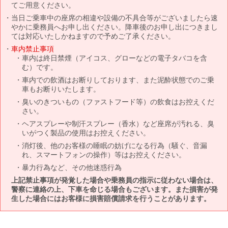
てご用意ください。
当日ご乗車中の座席の相違や設備の不具合等がございましたら速
やかに乗務員へお申し出ください。降車後のお申し出につきまし
ては対応いたしかねますので予めご了承ください。
車内禁止事項
車内は終日禁煙（アイコス、グローなどの電子タバコを含
む）です。
車内での飲酒はお断りしております、また泥酔状態でのご乗
車もお断りいたします。
臭いのきついもの（ファストフード等）の飲食はお控えくだ
さい。
ヘアスプレーや制汗スプレー（香水）など座席が汚れる、臭
いがつく製品の使用はお控えください。
消灯後、他のお客様の睡眠の妨げになる行為（騒ぐ、音漏
れ、スマートフォンの操作）等はお控えください。
暴力行為など、その他迷惑行為
上記禁止事項が発覚した場合や乗務員の指示に従わない場合は、
警察に連絡の上、下車を命じる場合もございます。また損害が発
生した場合にはお客様に損害賠償請求を行うことがあります。