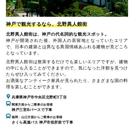
神戸で観光するなら、北野異人館街
北野異人館街は、神戸の代名詞的な観光スポット。
神戸が開港された後、外国人の居留地となっていたエリア
で、日本の建築とは異なる異国情緒あふれる建物が見どころ
となっています。
北野異人館街は散策するだけでも楽しいエリアですが、建物
の中にも入ることができますので、気になった洋館を見つけ
たらぜひ入ってみてください。
お洒落なアンティーク家具が見られたり、さまざまな国の料
理を楽しむことができます。
兵庫県神戸市中央区北野町3丁目
関東方面からご乗車のお客様
神戸三宮Bバースで下車
福岡・山口方面からご乗車のお客様
さくら高速バス 神戸市役所前で下車