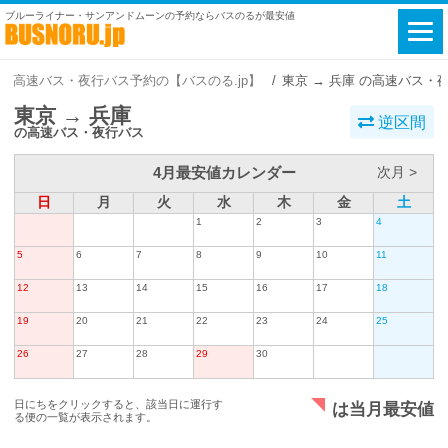
ブルーライナー・サンアンドムーンの予約ならバスのるが最安値
高速バス・夜行バス予約の【バスのる.jp】
東京 → 兵庫 の高速バス・
東京 → 兵庫
逆区間
の高速バス・夜行バス
4月最安値カレンダー
次月 >
日
月
火
水
木
金
土
1
2
3
4
5
6
7
8
9
10
11
12
13
14
15
16
17
18
19
20
21
22
23
24
25
26
27
28
29
30
日にちをクリックすると、該当日に運行す
は当月最安値
る便の一覧が表示されます。