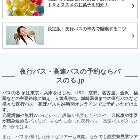
ト＆オススメのお菓子を紹介！
決定版！夜行バスの車内で睡眠するコツ
夜行バス・高速バスの予約ならバ
スのる.jp
バスのる.jpは東京⇔兵庫をはじめ、USJ、京都、名古屋、金沢、福
岡などの主要路線に加え、人気温泉地、城崎温泉までの直行バスなど
様々な夜行バス・高速バスを24時間オンラインでご予約いただけま
す。
充電設備
や
無料Wi-Fi
といった設備が充実したバスや、
自転車や楽器
が積み込める
バスなど、あなたに合った夜行バス・高速バスがきっと
見つかるはず。
また、バスを利用した様々なツアーも展開。なかでも
航空祭見学ツア