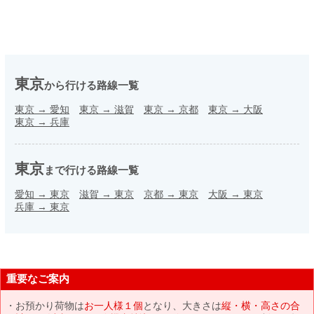
東京
から行ける路線一覧
東京
→
愛知
東京
→
滋賀
東京
→
京都
東京
→
大阪
東京
→
兵庫
東京
まで行ける路線一覧
愛知
→
東京
滋賀
→
東京
京都
→
東京
大阪
→
東京
兵庫
→
東京
重要なご案内
お預かり荷物は
お一人様１個
となり、大きさは
縦・横・高さの合