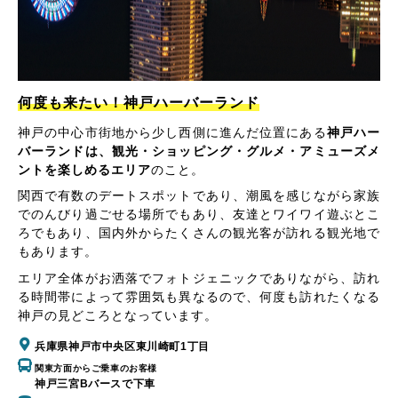
何度も来たい！神戸ハーバーランド
神戸の中心市街地から少し西側に進んだ位置にある
神戸ハー
バーランドは、観光・ショッピング・グルメ・アミューズメ
ントを楽しめるエリア
のこと。
関西で有数のデートスポットであり、潮風を感じながら家族
でのんびり過ごせる場所でもあり、友達とワイワイ遊ぶとこ
ろでもあり、国内外からたくさんの観光客が訪れる観光地で
もあります。
エリア全体がお洒落でフォトジェニックでありながら、訪れ
る時間帯によって雰囲気も異なるので、何度も訪れたくなる
神戸の見どころとなっています。
兵庫県神戸市中央区東川崎町1丁目
関東方面からご乗車のお客様
神戸三宮Bバースで下車