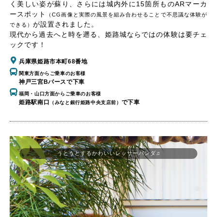
く美しい姿が蘇り、さらには城内外に15箇所ものARマーカ
ースポット
（CG画像と実際の風景を組み合わせることで不思議な体験が
が設置されました。
できる）
現代から過去へと時を遡る、姫路城ならではの体験は要チェ
ックです！
兵庫県姫路市本町68番地
関東方面からご乗車のお客様
神戸三宮Bバースで下車
福岡・山口方面からご乗車のお客様
姫路駅南口
で下車
（みなと銀行姫路中央支店前）
うとうとするかわいいレッサーパンダ♫