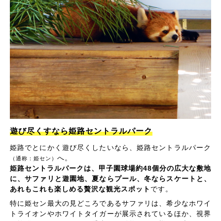
遊び尽くすなら姫路セントラルパーク
姫路でとにかく遊び尽くしたいなら、姫路セントラルパーク
へ。
（通称：姫セン）
姫路セントラルパークは、甲子園球場約48個分の広大な敷地
に、サファリと遊園地、夏ならプール、冬ならスケートと、
あれもこれも楽しめる贅沢な観光スポット
です。
特に姫セン最大の見どころであるサファリは、希少なホワイ
トライオンやホワイトタイガーが展示されているほか、視界