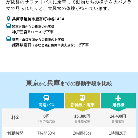
が抜群のサファリバスに乗車して動物たちの様子を大パノラ
マで見られたりと、大興奮の体験が待っています。
兵庫県姫路市豊富町神谷1434
関東方面からご乗車のお客様
神戸三宮Bバースで下車
福岡・山口方面からご乗車のお客様
姫路駅南口
で下車
（みなと銀行姫路中央支店前）
東京
兵庫
までの移動手段を比較
から
高速バス
新幹線・電車
飛行機
0円
15,380円
14,490円
料金
4月の最安値
普通指定席
普通運賃
移動時間
7時間50分
2時間45分
1時間20分