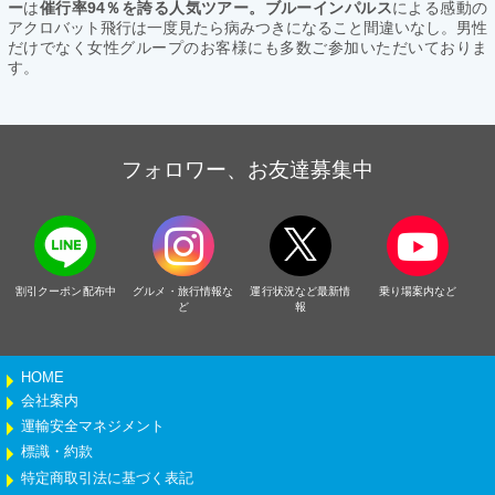
ー
は
催行率94％を誇る人気ツアー。ブルーインパルス
による感動の
アクロバット飛行は一度見たら病みつきになること間違いなし。男性
だけでなく女性グループのお客様にも多数ご参加いただいておりま
す。
フォロワー、お友達募集中
割引クーポン配布中
グルメ・旅行情報な
運行状況など最新情
乗り場案内など
ど
報
HOME
会社案内
運輸安全マネジメント
標識・約款
特定商取引法に基づく表記