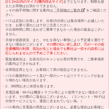
計1.2m以内のサイズ(機内持込サイズ)
までとなります。制限を超
えたお荷物はお預かりできません。
→その他手荷物に関する案内は
「手荷物のご案内」
をご確認くだ
さい。
バスは定刻に出発します。出発15分前には集合場所へお越しいた
だき、お乗り遅れには十分ご注意ください。
※出発時間に間に合わずご乗車できなかった場合の返金はござい
ません。
天候や道路状況、また、やむを得ない事情により予定通り運行で
きない場合がございます。
その際の払い戻し及び、万が一その他
交通機関の利用、宿泊が生じた場合でも弊社は一切その請求には
応じられませんので予めご了承ください。
緊急連絡先は、出発当日のキャンセル受付専用です。ご乗車場所
の案内はできかねます。
全席指定席となり、お客様にて席の指定はできません。
バスの最後列のシート及び一部のシートはリクライニングがあま
り倒れない場合があります。
2、3時間おきに休憩を取ります。
充電設備・Wi-Fiは機器トラブル等により使用できない場合がござ
います。その際のご返金はございません。（コンセント・Wi-Fiは
付加サービスとなり、運賃に含まれていない為。）
バス車内に充電器の用意はございません。必要な場合はお客様に