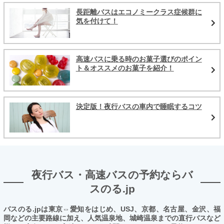
長距離バスはエコノミークラス症候群に
気を付けて！
高速バスに乗る時のお菓子選びのポイン
ト＆オススメのお菓子を紹介！
決定版！夜行バスの車内で睡眠するコツ
夜行バス・高速バスの予約ならバ
スのる.jp
バスのる.jpは東京⇔愛知をはじめ、USJ、京都、名古屋、金沢、福
岡などの主要路線に加え、人気温泉地、城崎温泉までの直行バスなど