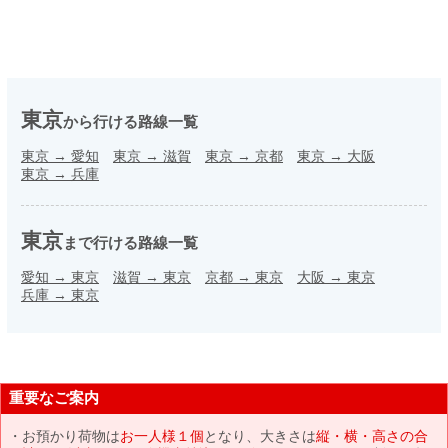
東京
から行ける路線一覧
東京
→
愛知
東京
→
滋賀
東京
→
京都
東京
→
大阪
東京
→
兵庫
東京
まで行ける路線一覧
愛知
→
東京
滋賀
→
東京
京都
→
東京
大阪
→
東京
兵庫
→
東京
重要なご案内
お預かり荷物は
お一人様１個
となり、大きさは
縦・横・高さの合