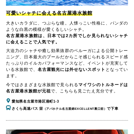
可愛いシャチに会える名古屋港水族館
大きいカラダに、つぶらな瞳。人懐っこい性格に、パンダの
ような白黒の模様が愛くるしいシャチ。
名古屋港水族館は、日本では2カ所でしか見られないシャチ
に会えることで人気です。
大迫力のシャチや癒し効果抜群のベルーガによる公開トレー
ニング、日本最大のプールだからこそ感じられるスピード感
たっぷりのイルカパフォーマンスなど、イベントが充実して
いる水族館で、
名古屋観光には外せないスポット
となってい
ます。
今ではさまざまな水族館で見られる
マイワシのトルネードは
名古屋港水族館が元祖
で、こちらも見ごたえ充分です。
愛知県名古屋市港区港町1-3
さくら高速バス 栄
で下車
（アパホテル名古屋錦EXCELLENT裏口前）