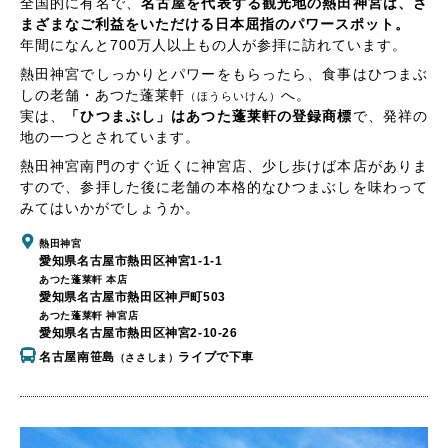
全国的に有名で、
名古屋を代表する観光地の熱田神宮は、さ
まざまなご利益をいただける日本屈指のパワースポット。
年間になんと700万人以上もの人が参拝に訪れています。
熱田神宮でしっかりとパワーをもらったら、食事はひつまぶ
しの老舗・あつた蓬莱軒
へ。
（ほうらいけん）
実は、
「ひつまぶし」はあつた蓬莱軒の登録商標
で、発祥の
地の一つとされています。
熱田神宮南門のすぐ近くに神宮店、少し歩けば本店がありま
すので、参拝した後に老舗の本格的なひつまぶしを味わって
みてはいかがでしょうか。
熱田神宮
愛知県名古屋市熱田区神宮1-1-1
あつた蓬莱軒 本店
愛知県名古屋市熱田区神戸町503
あつた蓬莱軒 神宮店
愛知県名古屋市熱田区神宮2-10-26
名古屋南笹島
ライブで下車
（ささしま）