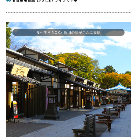
名古屋南笹島
ライブで下車
（ささしま）
食べ歩きもOK♬新旧の味がここに集結