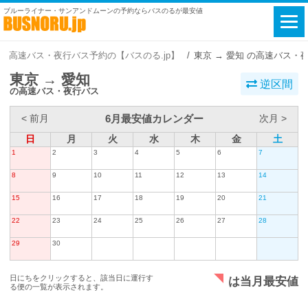
ブルーライナー・サンアンドムーンの予約ならバスのるが最安値
高速バス・夜行バス予約の【バスのる.jp】
東京 → 愛知 の高速バス・
東京 → 愛知
逆区間
の高速バス・夜行バス
6月最安値カレンダー
< 前月
次月 >
日
月
火
水
木
金
土
1
2
3
4
5
6
7
8
9
10
11
12
13
14
15
16
17
18
19
20
21
22
23
24
25
26
27
28
29
30
日にちをクリックすると、該当日に運行す
は当月最安値
る便の一覧が表示されます。