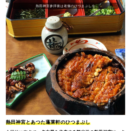
熱田神宮参拝後は老舗のひつまぶしを
熱田神宮とあつた蓬莱軒のひつまぶし