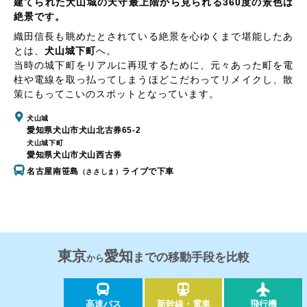
建てられた犬山城の天守最上階から見られる360度の景色は
絶景です。
織田信長も眺めたとされている絶景を心ゆくまで堪能したあ
とは、
犬山城下町
へ。
当時の城下町をリアルに再現するために、元々あった町を電
柱や電線を取っ払ってしまうほどこだわってリメイクし、散
策にもってこいのスポットとなっています。
犬山城
愛知県犬山市犬山北古券65-2
犬山城下町
愛知県犬山市犬山西古券
名古屋南笹島
ライブで下車
（ささしま）
東京
愛知
までの移動手段を比較
から
高速バス
新幹線・電車
飛行機