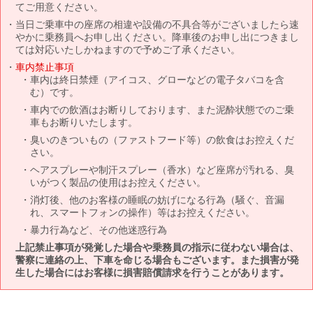
てご用意ください。
当日ご乗車中の座席の相違や設備の不具合等がございましたら速
やかに乗務員へお申し出ください。降車後のお申し出につきまし
ては対応いたしかねますので予めご了承ください。
車内禁止事項
車内は終日禁煙（アイコス、グローなどの電子タバコを含
む）です。
車内での飲酒はお断りしております、また泥酔状態でのご乗
車もお断りいたします。
臭いのきついもの（ファストフード等）の飲食はお控えくだ
さい。
ヘアスプレーや制汗スプレー（香水）など座席が汚れる、臭
いがつく製品の使用はお控えください。
消灯後、他のお客様の睡眠の妨げになる行為（騒ぐ、音漏
れ、スマートフォンの操作）等はお控えください。
暴力行為など、その他迷惑行為
上記禁止事項が発覚した場合や乗務員の指示に従わない場合は、
警察に連絡の上、下車を命じる場合もございます。また損害が発
生した場合にはお客様に損害賠償請求を行うことがあります。