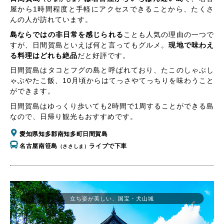
屋から1時間程度と手軽にアクセスできることから、たくさ
んの人が訪れています。
島ならではの非日常を感じられる
ことも人気の理由の一つで
すが、日間賀島といえば何と言ってもグルメ。
現地で味わえ
る料理はどれも絶品
だと好評です。
日間賀島はタコとフグの島と呼ばれており、たこのしゃぶし
ゃぶやたこ飯、10月頃からはてっさやてっちりを味わうこと
ができます。
日間賀島はゆっくり歩いても2時間で1周することができる島
なので、日帰り観光もおすすめです。
愛知県知多郡南知多町日間賀島
名古屋南笹島
ライブで下車
（ささしま）
立ち姿が美しい、国宝・犬山城