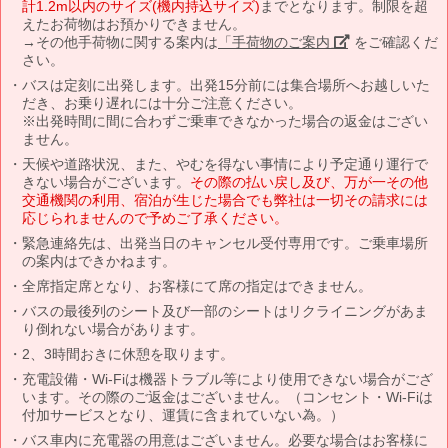
計1.2m以内のサイズ(機内持込サイズ)
までとなります。制限を超
えたお荷物はお預かりできません。
→その他手荷物に関する案内は
「手荷物のご案内」
をご確認くだ
さい。
バスは定刻に出発します。出発15分前には集合場所へお越しいた
だき、お乗り遅れには十分ご注意ください。
※出発時間に間に合わずご乗車できなかった場合の返金はござい
ません。
天候や道路状況、また、やむを得ない事情により予定通り運行で
きない場合がございます。
その際の払い戻し及び、万が一その他
交通機関の利用、宿泊が生じた場合でも弊社は一切その請求には
応じられませんので予めご了承ください。
緊急連絡先は、出発当日のキャンセル受付専用です。ご乗車場所
の案内はできかねます。
全席指定席となり、お客様にて席の指定はできません。
バスの最後列のシート及び一部のシートはリクライニングがあま
り倒れない場合があります。
2、3時間おきに休憩を取ります。
充電設備・Wi-Fiは機器トラブル等により使用できない場合がござ
います。その際のご返金はございません。（コンセント・Wi-Fiは
付加サービスとなり、運賃に含まれていない為。）
バス車内に充電器の用意はございません。必要な場合はお客様に