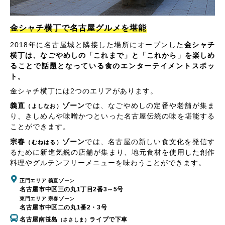
金シャチ横丁で名古屋グルメを堪能
2018年に名古屋城と隣接した場所にオープンした
金シャチ
横丁は、なごやめしの「これまで」と「これから」を楽しめ
ることで話題となっている食のエンターテイメントスポッ
ト。
金シャチ横丁には2つのエリアがあります。
義直
ゾーン
では、なごやめしの定番や老舗が集ま
（よしなお）
り、きしめんや味噌かつといった名古屋伝統の味を堪能する
ことができます。
宗春
ゾーン
では、名古屋の新しい食文化を発信す
（むねはる）
るために新進気鋭の店舗が集まり、地元食材を使用した創作
料理やグルテンフリーメニューを味わうことができます。
正門エリア 義直ゾーン
名古屋市中区三の丸1丁目2番3～5号
東門エリア 宗春ゾーン
名古屋市中区二の丸1番2・3号
名古屋南笹島
ライブで下車
（ささしま）