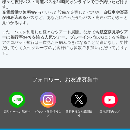
様々な夜行バス・高速バスを24時間オンラインでご予約いただけま
す。
充電設備
や
無料Wi-Fi
といった設備が充実したバスや、
自転車や楽器
が積み込める
バスなど、あなたに合った夜行バス・高速バスがきっと
見つかるはず。
また、バスを利用した様々なツアーも展開。なかでも
航空祭見学ツア
ー
は
催行率94％を誇る人気ツアー。ブルーインパルス
による感動の
アクロバット飛行は一度見たら病みつきになること間違いなし。男性
だけでなく女性グループのお客様にも多数ご参加いただいておりま
す。
フォロワー、お友達募集中
割引クーポン配布中
グルメ・旅行情報な
運行状況など最新情
乗り場案内など
ど
報