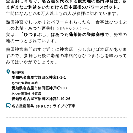
全国的に有名で、
名古屋を代表する観光地の熱田神宮は、さ
まざまなご利益をいただける日本屈指のパワースポット。
年間になんと700万人以上もの人が参拝に訪れています。
熱田神宮でしっかりとパワーをもらったら、食事はひつまぶ
しの老舗・あつた蓬莱軒
へ。
（ほうらいけん）
実は、
「ひつまぶし」はあつた蓬莱軒の登録商標
で、発祥の
地の一つとされています。
熱田神宮南門のすぐ近くに神宮店、少し歩けば本店がありま
すので、参拝した後に老舗の本格的なひつまぶしを味わって
みてはいかがでしょうか。
熱田神宮
愛知県名古屋市熱田区神宮1-1-1
あつた蓬莱軒 本店
愛知県名古屋市熱田区神戸町503
あつた蓬莱軒 神宮店
愛知県名古屋市熱田区神宮2-10-26
名古屋南笹島
ライブで下車
（ささしま）