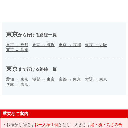
東京
から行ける路線一覧
東京
→
愛知
東京
→
滋賀
東京
→
京都
東京
→
大阪
東京
→
兵庫
東京
まで行ける路線一覧
愛知
→
東京
滋賀
→
東京
京都
→
東京
大阪
→
東京
兵庫
→
東京
重要なご案内
お預かり荷物は
お一人様１個
となり、大きさは
縦・横・高さの合