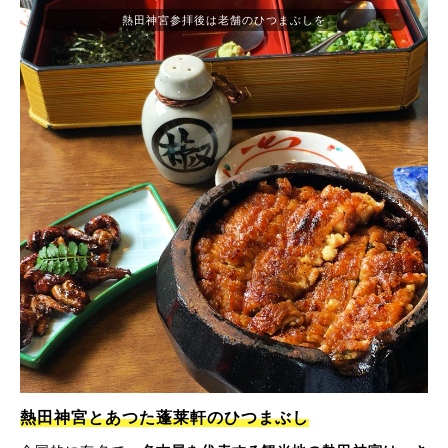
熱田神宮参拝後は老舗のひつまぶしを
熱田神宮とあつた蓬莱軒のひつまぶし