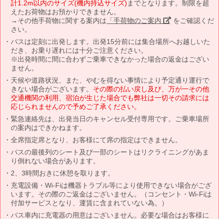
計1.2m以内のサイズ(機内持込サイズ)
までとなります。制限を超
えたお荷物はお預かりできません。
→その他手荷物に関する案内は
「手荷物のご案内」
をご確認くだ
さい。
バスは定刻に出発します。出発15分前には集合場所へお越しいた
だき、お乗り遅れには十分ご注意ください。
※出発時間に間に合わずご乗車できなかった場合の返金はござい
ません。
天候や道路状況、また、やむを得ない事情により予定通り運行で
きない場合がございます。
その際の払い戻し及び、万が一その他
交通機関の利用、宿泊が生じた場合でも弊社は一切その請求には
応じられませんので予めご了承ください。
緊急連絡先は、出発当日のキャンセル受付専用です。ご乗車場所
の案内はできかねます。
全席指定席となり、お客様にて席の指定はできません。
バスの最後列のシート及び一部のシートはリクライニングがあま
り倒れない場合があります。
2、3時間おきに休憩を取ります。
充電設備・Wi-Fiは機器トラブル等により使用できない場合がござ
います。その際のご返金はございません。（コンセント・Wi-Fiは
付加サービスとなり、運賃に含まれていない為。）
バス車内に充電器の用意はございません。必要な場合はお客様に