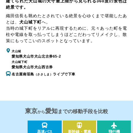
建てられた犬山城の天守最上階から見られる360度の景色は
絶景です。
織田信長も眺めたとされている絶景を心ゆくまで堪能したあ
とは、
犬山城下町
へ。
当時の城下町をリアルに再現するために、元々あった町を電
柱や電線を取っ払ってしまうほどこだわってリメイクし、散
策にもってこいのスポットとなっています。
犬山城
愛知県犬山市犬山北古券65-2
犬山城下町
愛知県犬山市犬山西古券
名古屋南笹島
ライブで下車
（ささしま）
東京
愛知
までの移動手段を比較
から
高速バス
新幹線・電車
飛行機