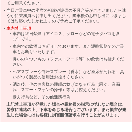
てご用意ください。
当日ご乗車中の座席の相違や設備の不具合等がございましたら速
やかに乗務員へお申し出ください。降車後のお申し出につきまし
ては対応いたしかねますので予めご了承ください。
車内禁止事項
車内は終日禁煙（アイコス、グローなどの電子タバコを含
む）です。
車内での飲酒はお断りしております、また泥酔状態でのご乗
車もお断りいたします。
臭いのきついもの（ファストフード等）の飲食はお控えくだ
さい。
ヘアスプレーや制汗スプレー（香水）など座席が汚れる、臭
いがつく製品の使用はお控えください。
消灯後、他のお客様の睡眠の妨げになる行為（騒ぐ、音漏
れ、スマートフォンの操作）等はお控えください。
暴力行為など、その他迷惑行為
上記禁止事項が発覚した場合や乗務員の指示に従わない場合は、
警察に連絡の上、下車を命じる場合もございます。また損害が発
生した場合にはお客様に損害賠償請求を行うことがあります。