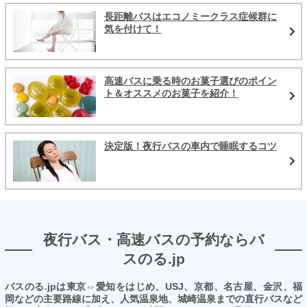
長距離バスはエコノミークラス症候群に
気を付けて！
高速バスに乗る時のお菓子選びのポイン
ト＆オススメのお菓子を紹介！
決定版！夜行バスの車内で睡眠するコツ
夜行バス・高速バスの予約ならバ
スのる.jp
バスのる.jpは東京⇔愛知をはじめ、USJ、京都、名古屋、金沢、福
岡などの主要路線に加え、人気温泉地、城崎温泉までの直行バスなど