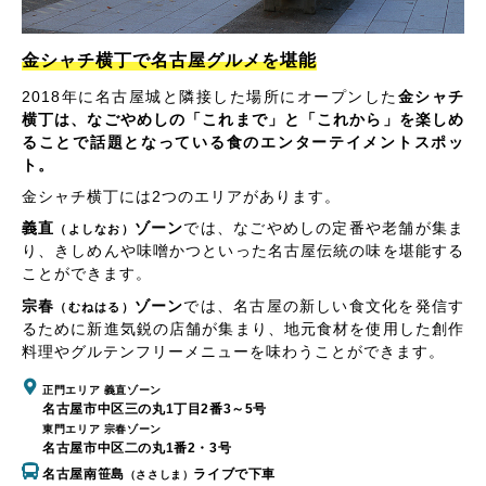
金シャチ横丁で名古屋グルメを堪能
2018年に名古屋城と隣接した場所にオープンした
金シャチ
横丁は、なごやめしの「これまで」と「これから」を楽しめ
ることで話題となっている食のエンターテイメントスポッ
ト。
金シャチ横丁には2つのエリアがあります。
義直
ゾーン
では、なごやめしの定番や老舗が集ま
（よしなお）
り、きしめんや味噌かつといった名古屋伝統の味を堪能する
ことができます。
宗春
ゾーン
では、名古屋の新しい食文化を発信す
（むねはる）
るために新進気鋭の店舗が集まり、地元食材を使用した創作
料理やグルテンフリーメニューを味わうことができます。
正門エリア 義直ゾーン
名古屋市中区三の丸1丁目2番3～5号
東門エリア 宗春ゾーン
名古屋市中区二の丸1番2・3号
名古屋南笹島
ライブで下車
（ささしま）