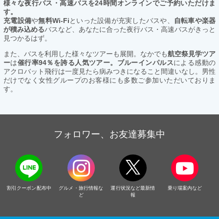
様々な夜行バス・高速バスを24時間オンラインでご予約いただけま
す。
充電設備
や
無料Wi-Fi
といった設備が充実したバスや、
自転車や楽器
が積み込める
バスなど、あなたに合った夜行バス・高速バスがきっと
見つかるはず。
また、バスを利用した様々なツアーも展開。なかでも
航空祭見学ツア
ー
は
催行率94％を誇る人気ツアー。ブルーインパルス
による感動の
アクロバット飛行は一度見たら病みつきになること間違いなし。男性
だけでなく女性グループのお客様にも多数ご参加いただいておりま
す。
フォロワー、お友達募集中
割引クーポン配布中
グルメ・旅行情報な
運行状況など最新情
乗り場案内など
ど
報