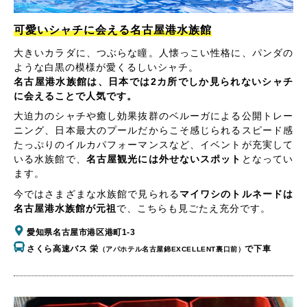
可愛いシャチに会える名古屋港水族館
大きいカラダに、つぶらな瞳。人懐っこい性格に、パンダの
ような白黒の模様が愛くるしいシャチ。
名古屋港水族館は、日本では2カ所でしか見られないシャチ
に会えることで人気です。
大迫力のシャチや癒し効果抜群のベルーガによる公開トレー
ニング、日本最大のプールだからこそ感じられるスピード感
たっぷりのイルカパフォーマンスなど、イベントが充実して
いる水族館で、
名古屋観光には外せないスポット
となってい
ます。
今ではさまざまな水族館で見られる
マイワシのトルネードは
名古屋港水族館が元祖
で、こちらも見ごたえ充分です。
愛知県名古屋市港区港町1-3
さくら高速バス 栄
で下車
（アパホテル名古屋錦EXCELLENT裏口前）