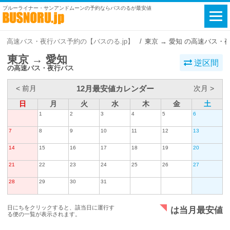
ブルーライナー・サンアンドムーンの予約ならバスのるが最安値
高速バス・夜行バス予約の【バスのる.jp】
東京 → 愛知 の高速バス・
東京 → 愛知
逆区間
の高速バス・夜行バス
12月最安値カレンダー
< 前月
次月 >
日
月
火
水
木
金
土
1
2
3
4
5
6
7
8
9
10
11
12
13
14
15
16
17
18
19
20
21
22
23
24
25
26
27
28
29
30
31
日にちをクリックすると、該当日に運行す
は当月最安値
る便の一覧が表示されます。