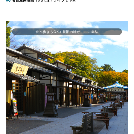
名古屋南笹島
ライブで下車
（ささしま）
食べ歩きもOK♬新旧の味がここに集結