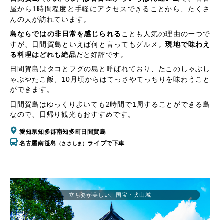
屋から1時間程度と手軽にアクセスできることから、たくさ
んの人が訪れています。
島ならではの非日常を感じられる
ことも人気の理由の一つで
すが、日間賀島といえば何と言ってもグルメ。
現地で味わえ
る料理はどれも絶品
だと好評です。
日間賀島はタコとフグの島と呼ばれており、たこのしゃぶし
ゃぶやたこ飯、10月頃からはてっさやてっちりを味わうこと
ができます。
日間賀島はゆっくり歩いても2時間で1周することができる島
なので、日帰り観光もおすすめです。
愛知県知多郡南知多町日間賀島
名古屋南笹島
ライブで下車
（ささしま）
立ち姿が美しい、国宝・犬山城