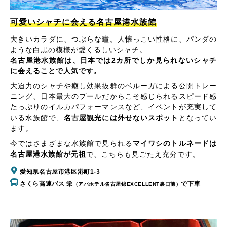
可愛いシャチに会える名古屋港水族館
大きいカラダに、つぶらな瞳。人懐っこい性格に、パンダの
ような白黒の模様が愛くるしいシャチ。
名古屋港水族館は、日本では2カ所でしか見られないシャチ
に会えることで人気です。
大迫力のシャチや癒し効果抜群のベルーガによる公開トレー
ニング、日本最大のプールだからこそ感じられるスピード感
たっぷりのイルカパフォーマンスなど、イベントが充実して
いる水族館で、
名古屋観光には外せないスポット
となってい
ます。
今ではさまざまな水族館で見られる
マイワシのトルネードは
名古屋港水族館が元祖
で、こちらも見ごたえ充分です。
愛知県名古屋市港区港町1-3
さくら高速バス 栄
で下車
（アパホテル名古屋錦EXCELLENT裏口前）