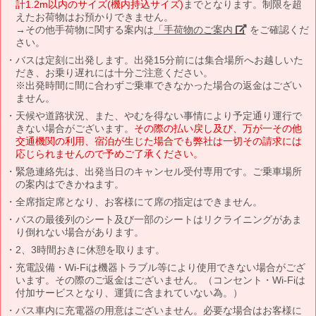
計1.2m以内のサイズ(機内持込サイズ)
までとなります。制限を超
えたお荷物はお預かりできません。
→その他手荷物に関する案内は
「手荷物のご案内」
をご確認くだ
さい。
バスは定刻に出発します。出発15分前には集合場所へお越しいた
だき、お乗り遅れには十分ご注意ください。
※出発時間に間に合わずご乗車できなかった場合の返金はござい
ません。
天候や道路状況、また、やむを得ない事情により予定通り運行で
きない場合がございます。
その際の払い戻し及び、万が一その他
交通機関の利用、宿泊が生じた場合でも弊社は一切その請求には
応じられませんので予めご了承ください。
緊急連絡先は、出発当日のキャンセル受付専用です。ご乗車場所
の案内はできかねます。
全席指定席となり、お客様にて席の指定はできません。
バスの最後列のシート及び一部のシートはリクライニングがあま
り倒れない場合があります。
2、3時間おきに休憩を取ります。
充電設備・Wi-Fiは機器トラブル等により使用できない場合がござ
います。その際のご返金はございません。（コンセント・Wi-Fiは
付加サービスとなり、運賃に含まれていない為。）
バス車内に充電器の用意はございません。必要な場合はお客様に