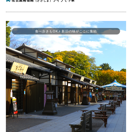
名古屋南笹島
ライブで下車
（ささしま）
食べ歩きもOK♬新旧の味がここに集結