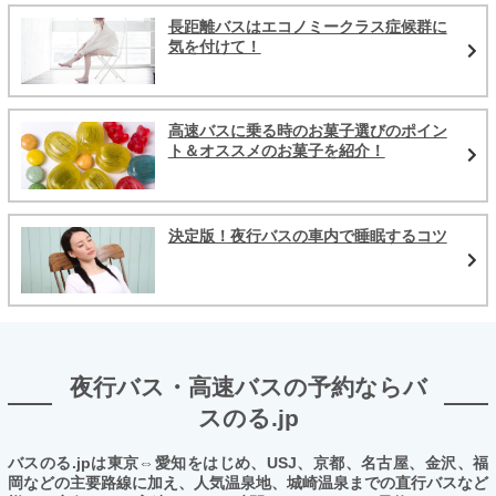
長距離バスはエコノミークラス症候群に
気を付けて！
高速バスに乗る時のお菓子選びのポイン
ト＆オススメのお菓子を紹介！
決定版！夜行バスの車内で睡眠するコツ
夜行バス・高速バスの予約ならバ
スのる.jp
バスのる.jpは東京⇔愛知をはじめ、USJ、京都、名古屋、金沢、福
岡などの主要路線に加え、人気温泉地、城崎温泉までの直行バスなど