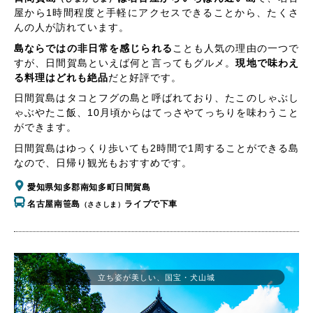
屋から1時間程度と手軽にアクセスできることから、たくさ
んの人が訪れています。
島ならではの非日常を感じられる
ことも人気の理由の一つで
すが、日間賀島といえば何と言ってもグルメ。
現地で味わえ
る料理はどれも絶品
だと好評です。
日間賀島はタコとフグの島と呼ばれており、たこのしゃぶし
ゃぶやたこ飯、10月頃からはてっさやてっちりを味わうこと
ができます。
日間賀島はゆっくり歩いても2時間で1周することができる島
なので、日帰り観光もおすすめです。
愛知県知多郡南知多町日間賀島
名古屋南笹島
ライブで下車
（ささしま）
立ち姿が美しい、国宝・犬山城