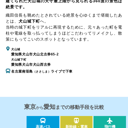
建てられた犬山城の天守最上階から見られる360度の景色は
絶景です。
織田信長も眺めたとされている絶景を心ゆくまで堪能したあ
とは、
犬山城下町
へ。
当時の城下町をリアルに再現するために、元々あった町を電
柱や電線を取っ払ってしまうほどこだわってリメイクし、散
策にもってこいのスポットとなっています。
犬山城
愛知県犬山市犬山北古券65-2
犬山城下町
愛知県犬山市犬山西古券
名古屋南笹島
ライブで下車
（ささしま）
東京
愛知
までの移動手段を比較
から
高速バス
新幹線・電車
飛行機