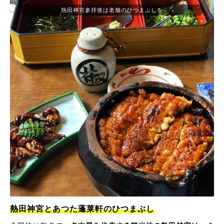
熱田神宮参拝後は老舗のひつまぶしを
熱田神宮とあつた蓬莱軒のひつまぶし