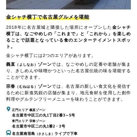
金シャチ横丁で名古屋グルメを堪能
2018年に名古屋城と隣接した場所にオープンした
金シャチ
横丁は、なごやめしの「これまで」と「これから」を楽しめ
ることで話題となっている食のエンターテイメントスポッ
ト。
金シャチ横丁には2つのエリアがあります。
義直
ゾーン
では、なごやめしの定番や老舗が集ま
（よしなお）
り、きしめんや味噌かつといった名古屋伝統の味を堪能する
ことができます。
宗春
ゾーン
では、名古屋の新しい食文化を発信す
（むねはる）
るために新進気鋭の店舗が集まり、地元食材を使用した創作
料理やグルテンフリーメニューを味わうことができます。
正門エリア 義直ゾーン
名古屋市中区三の丸1丁目2番3～5号
東門エリア 宗春ゾーン
名古屋市中区二の丸1番2・3号
名古屋南笹島
ライブで下車
（ささしま）