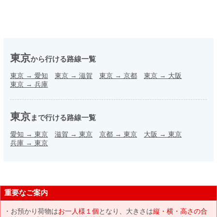
東京
から行ける路線一覧
東京
→
愛知
東京
→
滋賀
東京
→
京都
東京
→
大阪
東京
→
兵庫
東京
まで行ける路線一覧
愛知
→
東京
滋賀
→
東京
京都
→
東京
大阪
→
東京
兵庫
→
東京
重要なご案内
お預かり荷物は
お一人様１個
となり、大きさは
縦・横・高さの合