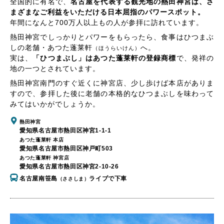
全国的に有名で、
名古屋を代表する観光地の熱田神宮は、さ
まざまなご利益をいただける日本屈指のパワースポット。
年間になんと700万人以上もの人が参拝に訪れています。
熱田神宮でしっかりとパワーをもらったら、食事はひつまぶ
しの老舗・あつた蓬莱軒
へ。
（ほうらいけん）
実は、
「ひつまぶし」はあつた蓬莱軒の登録商標
で、発祥の
地の一つとされています。
熱田神宮南門のすぐ近くに神宮店、少し歩けば本店がありま
すので、参拝した後に老舗の本格的なひつまぶしを味わって
みてはいかがでしょうか。
熱田神宮
愛知県名古屋市熱田区神宮1-1-1
あつた蓬莱軒 本店
愛知県名古屋市熱田区神戸町503
あつた蓬莱軒 神宮店
愛知県名古屋市熱田区神宮2-10-26
名古屋南笹島
ライブで下車
（ささしま）