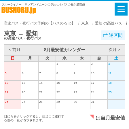
ブルーライナー・サンアンドムーンの予約ならバスのるが最安値
高速バス・夜行バス予約の【バスのる.jp】
東京 → 愛知 の高速バス・
東京 → 愛知
逆区間
の高速バス・夜行バス
8月最安値カレンダー
< 前月
次月 >
日
月
火
水
木
金
土
1
2
3
4
5
6
7
8
9
10
11
12
13
14
15
16
17
18
19
20
21
22
23
24
25
26
27
28
29
30
31
日にちをクリックすると、該当日に運行す
は当月最安値
る便の一覧が表示されます。