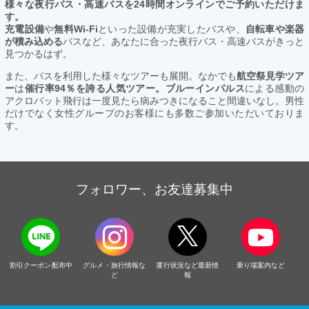
様々な夜行バス・高速バスを24時間オンラインでご予約いただけま
す。
充電設備
や
無料Wi-Fi
といった設備が充実したバスや、
自転車や楽器
が積み込める
バスなど、あなたに合った夜行バス・高速バスがきっと
見つかるはず。
また、バスを利用した様々なツアーも展開。なかでも
航空祭見学ツア
ー
は
催行率94％を誇る人気ツアー。ブルーインパルス
による感動の
アクロバット飛行は一度見たら病みつきになること間違いなし。男性
だけでなく女性グループのお客様にも多数ご参加いただいておりま
す。
フォロワー、お友達募集中
割引クーポン配布中
グルメ・旅行情報な
運行状況など最新情
乗り場案内など
ど
報