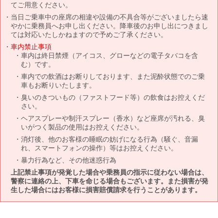
てご用意ください。
当日ご乗車中の座席の相違や設備の不具合等がございましたら速
やかに乗務員へお申し出ください。降車後のお申し出につきまし
ては対応いたしかねますので予めご了承ください。
車内禁止事項
車内は終日禁煙（アイコス、グローなどの電子タバコを含
む）です。
車内での飲酒はお断りしております、また泥酔状態でのご乗
車もお断りいたします。
臭いのきついもの（ファストフード等）の飲食はお控えくだ
さい。
ヘアスプレーや制汗スプレー（香水）など座席が汚れる、臭
いがつく製品の使用はお控えください。
消灯後、他のお客様の睡眠の妨げになる行為（騒ぐ、音漏
れ、スマートフォンの操作）等はお控えください。
暴力行為など、その他迷惑行為
上記禁止事項が発覚した場合や乗務員の指示に従わない場合は、
警察に連絡の上、下車を命じる場合もございます。また損害が発
生した場合にはお客様に損害賠償請求を行うことがあります。