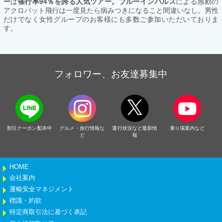
ー
は
催行率94％を誇る人気ツアー。ブルーインパルス
による感動の
アクロバット飛行は一度見たら病みつきになること間違いなし。男性
だけでなく女性グループのお客様にも多数ご参加いただいておりま
す。
フォロワー、お友達募集中
割引クーポン配布中
グルメ・旅行情報な
運行状況など最新情
乗り場案内など
ど
報
HOME
会社案内
運輸安全マネジメント
標識・約款
特定商取引法に基づく表記