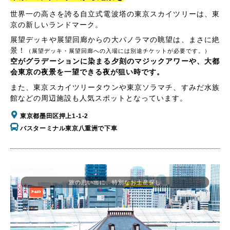
世界一の高さを誇る自立式電波塔の東京スカイツリーは、東
京の新しいランドマーク。
展望デッキや展望回廊からの大パノラマの眺望は、まさに絶
景！
（展望デッキ・展望回廊への入場には別途チケットが必要です。）
空がグラデーションに染まる夕刻のマジックアワーや、大都
会東京の夜景を一望できる夜が狙い時です。
また、東京スカイツリータウンや東京ソラマチ、すみだ水族
館などの周辺施設も人気スポットとなっています。
東京都墨田区押上1-1-2
バスターミナル東京八重洲で下車
旅の思い出に、特別なお土産探し