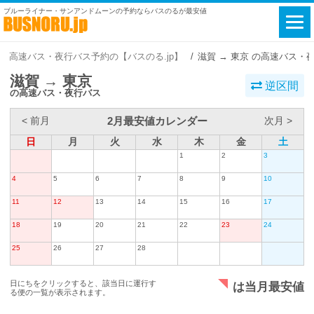
ブルーライナー・サンアンドムーンの予約ならバスのるが最安値
高速バス・夜行バス予約の【バスのる.jp】
滋賀 → 東京 の高速バス・
滋賀 → 東京
逆区間
の高速バス・夜行バス
2月最安値カレンダー
< 前月
次月 >
日
月
火
水
木
金
土
1
2
3
4
5
6
7
8
9
10
11
12
13
14
15
16
17
18
19
20
21
22
23
24
25
26
27
28
日にちをクリックすると、該当日に運行す
は当月最安値
る便の一覧が表示されます。