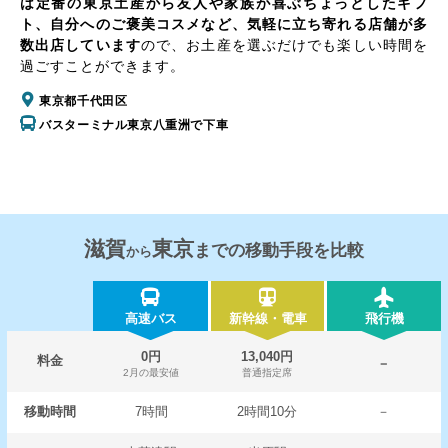
は定番の東京土産から友人や家族が喜ぶちょっとしたギフ
ト、自分へのご褒美コスメなど、気軽に立ち寄れる店舗が多
数出店しています
ので、お土産を選ぶだけでも楽しい時間を
過ごすことができます。
東京都千代田区
バスターミナル東京八重洲で下車
滋賀
東京
までの移動手段を比較
から
高速バス
新幹線・電車
飛行機
0円
13,040円
料金
－
2月の最安値
普通指定席
移動時間
7時間
2時間10分
－