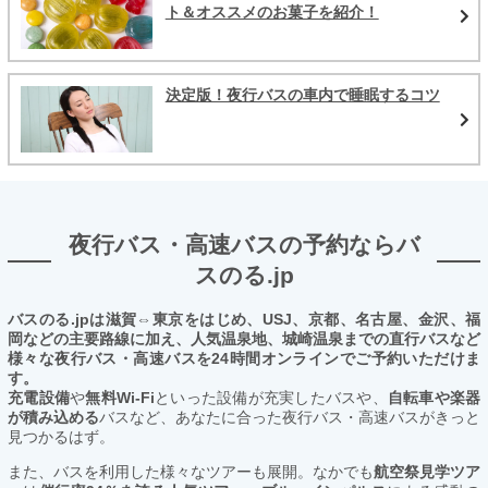
ト＆オススメのお菓子を紹介！
決定版！夜行バスの車内で睡眠するコツ
夜行バス・高速バスの予約ならバ
スのる.jp
バスのる.jpは滋賀⇔東京をはじめ、USJ、京都、名古屋、金沢、福
岡などの主要路線に加え、人気温泉地、城崎温泉までの直行バスなど
様々な夜行バス・高速バスを24時間オンラインでご予約いただけま
す。
充電設備
や
無料Wi-Fi
といった設備が充実したバスや、
自転車や楽器
が積み込める
バスなど、あなたに合った夜行バス・高速バスがきっと
見つかるはず。
また、バスを利用した様々なツアーも展開。なかでも
航空祭見学ツア