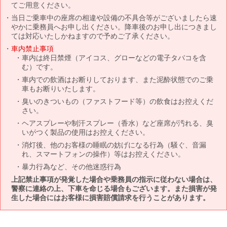
てご用意ください。
当日ご乗車中の座席の相違や設備の不具合等がございましたら速
やかに乗務員へお申し出ください。降車後のお申し出につきまし
ては対応いたしかねますので予めご了承ください。
車内禁止事項
車内は終日禁煙（アイコス、グローなどの電子タバコを含
む）です。
車内での飲酒はお断りしております、また泥酔状態でのご乗
車もお断りいたします。
臭いのきついもの（ファストフード等）の飲食はお控えくだ
さい。
ヘアスプレーや制汗スプレー（香水）など座席が汚れる、臭
いがつく製品の使用はお控えください。
消灯後、他のお客様の睡眠の妨げになる行為（騒ぐ、音漏
れ、スマートフォンの操作）等はお控えください。
暴力行為など、その他迷惑行為
上記禁止事項が発覚した場合や乗務員の指示に従わない場合は、
警察に連絡の上、下車を命じる場合もございます。また損害が発
生した場合にはお客様に損害賠償請求を行うことがあります。