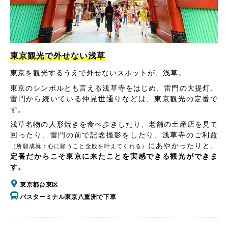
東京観光で外せない浅草
東京を観光するうえで外せないスポットが、浅草。
東京のシンボルとも言える浅草寺をはじめ、雷門の大提灯、
雷門から続いている仲見世通りなどは、東京観光の定番で
す。
浅草名物の人形焼きを食べ歩きしたり、老舗の土産店を見て
回ったり、雷門の前で記念撮影をしたり、浅草寺のご利益
にあやかったりと、
（所願成就：心に願うこと全般を叶えてくれる）
定番だからこそ東京に来たことを実感できる観光ができま
す。
東京都台東区
バスターミナル東京八重洲で下車