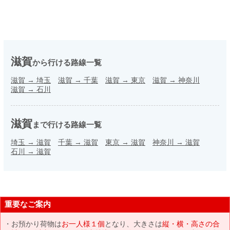
滋賀
から行ける路線一覧
滋賀
→
埼玉
滋賀
→
千葉
滋賀
→
東京
滋賀
→
神奈川
滋賀
→
石川
滋賀
まで行ける路線一覧
埼玉
→
滋賀
千葉
→
滋賀
東京
→
滋賀
神奈川
→
滋賀
石川
→
滋賀
重要なご案内
お預かり荷物は
お一人様１個
となり、大きさは
縦・横・高さの合