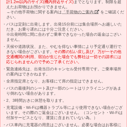
計1.2m以内のサイズ(機内持込サイズ)
までとなります。制限を超
えたお荷物はお預かりできません。
→その他手荷物に関する案内は
「手荷物のご案内」
をご確認くだ
さい。
バスは定刻に出発します。出発15分前には集合場所へお越しいた
だき、お乗り遅れには十分ご注意ください。
※出発時間に間に合わずご乗車できなかった場合の返金はござい
ません。
天候や道路状況、また、やむを得ない事情により予定通り運行で
きない場合がございます。
その際の払い戻し及び、万が一その他
交通機関の利用、宿泊が生じた場合でも弊社は一切その請求には
応じられませんので予めご了承ください。
緊急連絡先は、出発当日のキャンセル受付専用です。ご乗車場所
の案内はできかねます。
全席指定席となり、お客様にて席の指定はできません。
バスの最後列のシート及び一部のシートはリクライニングがあま
り倒れない場合があります。
2、3時間おきに休憩を取ります。
充電設備・Wi-Fiは機器トラブル等により使用できない場合がござ
います。その際のご返金はございません。（コンセント・Wi-Fiは
付加サービスとなり、運賃に含まれていない為。）
バス車内に充電器の用意はございません。必要な場合はお客様に