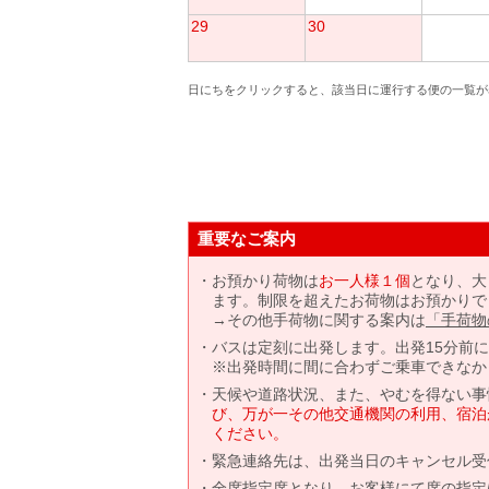
29
30
日にちをクリックすると、該当日に運行する便の一覧が
重要なご案内
お預かり荷物は
お一人様１個
となり、大
ます。制限を超えたお荷物はお預かりで
→その他手荷物に関する案内は
「手荷物
バスは定刻に出発します。出発15分前
※出発時間に間に合わずご乗車できなか
天候や道路状況、また、やむを得ない事
び、万が一その他交通機関の利用、宿泊
ください。
緊急連絡先は、出発当日のキャンセル受
全席指定席となり、お客様にて席の指定