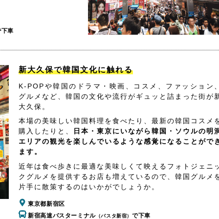
で下車
新大久保で韓国文化に触れる
K-POPや韓国のドラマ・映画、コスメ、ファッション
グルメなど、韓国の文化や流行がギュッと詰まった街が
大久保。
本場の美味しい韓国料理を食べたり、最新の韓国コスメ
購入したりと、
日本・東京にいながら韓国・ソウルの明
エリアの観光を楽しんでいるような感覚になることがで
ます。
近年は食べ歩きに最適な美味しくて映えるフォトジェニ
クグルメを提供するお店も増えているので、韓国グルメ
片手に散策するのはいかがでしょうか。
東京都新宿区
新宿高速バスターミナル
で下車
（バスタ新宿）