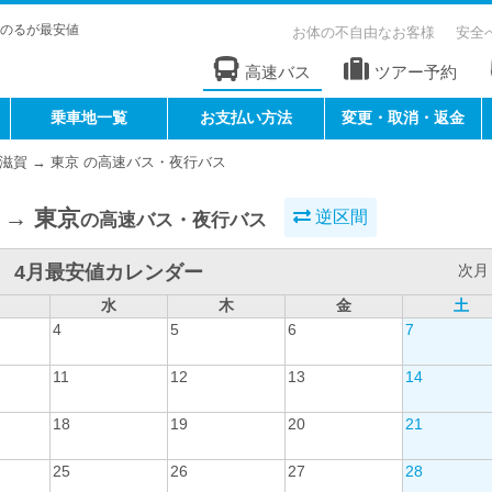
のるが最安値
お体の不自由なお客様
安全
高速バス
ツアー予約
乗車地一覧
お支払い方法
変更・取消・返金
滋賀 → 東京 の高速バス・夜行バス
 → 東京
逆区間
の高速バス・夜行バス
4月最安値カレンダー
次月 
水
木
金
土
4
5
6
7
11
12
13
14
18
19
20
21
25
26
27
28