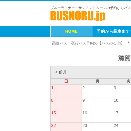
ブルーライナー・サンアンドムーンの予約ならバス
HOME
予約から乗車まで
高速バス・夜行バス予約の【バスのる.jp】
滋賀
< 前月
日
月
火
1
2
3
8
9
10
15
16
17
22
23
24