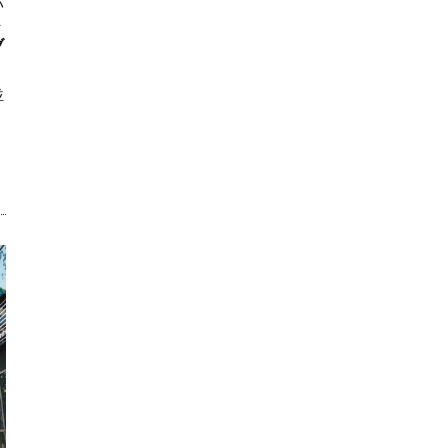
ハ
ト
ブ
並