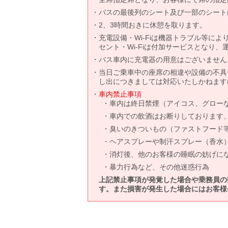
バスの最後列のシート及び一部のシート
2、3時間おきに休憩を取ります。
充電設備・Wi-Fiは機器トラブル等に
セント・Wi-Fiは付加サービスとなり
バス車内に充電器の用意はございません
当日ご乗車中の座席の相違や設備の不具
し出につきましては対応いたしかねます
車内禁止事項
車内は終日禁煙（アイコス、グロー
車内での飲酒はお断りしております
臭いのきついもの（ファストフード
ヘアスプレーや制汗スプレー（香水
消灯後、他のお客様の睡眠の妨げに
暴力行為など、その他迷惑行為
上記禁止事項が発覚した場合や乗務員の
す。また損害が発生した場合にはお客様