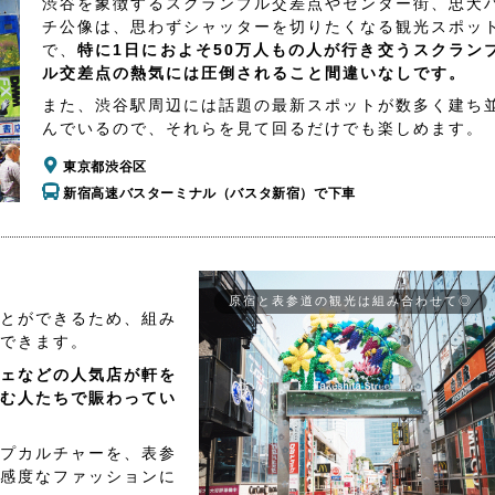
渋谷を象徴するスクランブル交差点やセンター街、忠犬
チ公像は、思わずシャッターを切りたくなる観光スポッ
で、
特に1日におよそ50万人もの人が行き交うスクラン
ル交差点の熱気には圧倒されること間違いなしです。
また、渋谷駅周辺には話題の最新スポットが数多く建ち
んでいるので、それらを見て回るだけでも楽しめます。
東京都渋谷区
新宿高速バスターミナル（バスタ新宿）で下車
原宿と表参道の観光は組み合わせて◎
とができるため、組み
できます。
ェなどの人気店が軒を
む人たちで賑わってい
プカルチャーを、表参
感度なファッションに