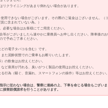
はリクライニングがあまり倒れない場合があります。
より使用できない場合がございます。その際のご返金はございません。（
、運賃に含まれていない為。）
。必要な場合はお客様にてご用意ください。
合等がございましたら速やかに乗務員へお申し出ください。降車後のお
ので予めご了承ください。
などの電子タバコを含む）です。
、また泥酔状態でのご乗車もお断りいたします。
等）の飲食はお控えください。
）など座席が汚れる、臭いがつく製品の使用はお控えください。
なる行為（騒ぐ、音漏れ、スマートフォンの操作）等はお控えください
指示に従わない場合は、警察に連絡の上、下車を命じる場合もございま
に損害賠償請求を行うことがあります。