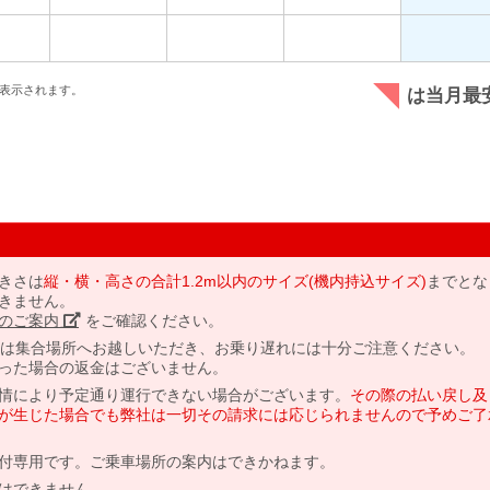
表示されます。
は当月最
きさは
縦・横・高さの合計1.2m以内のサイズ(機内持込サイズ)
までとな
きません。
のご案内」
をご確認ください。
には集合場所へお越しいただき、お乗り遅れには十分ご注意ください。
った場合の返金はございません。
情により予定通り運行できない場合がございます。
その際の払い戻し及
が生じた場合でも弊社は一切その請求には応じられませんので予めご了
付専用です。ご乗車場所の案内はできかねます。
はできません。