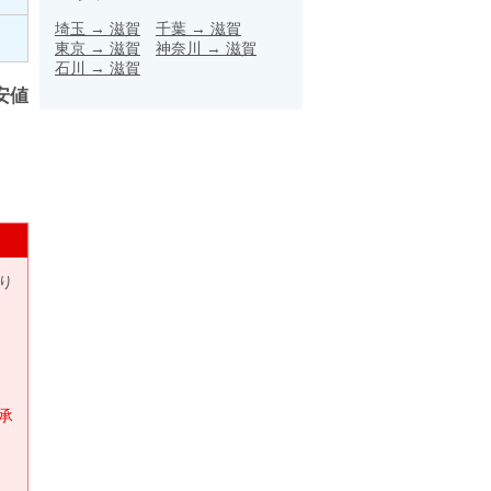
埼玉
→
滋賀
千葉
→
滋賀
東京
→
滋賀
神奈川
→
滋賀
石川
→
滋賀
安値
り
承