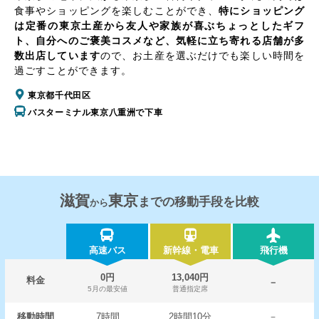
食事やショッピングを楽しむことができ、
特にショッピング
は定番の東京土産から友人や家族が喜ぶちょっとしたギフ
ト、自分へのご褒美コスメなど、気軽に立ち寄れる店舗が多
数出店しています
ので、お土産を選ぶだけでも楽しい時間を
過ごすことができます。
東京都千代田区
バスターミナル東京八重洲で下車
滋賀
東京
までの移動手段を比較
から
高速バス
新幹線・電車
飛行機
0円
13,040円
料金
－
5月の最安値
普通指定席
移動時間
7時間
2時間10分
－