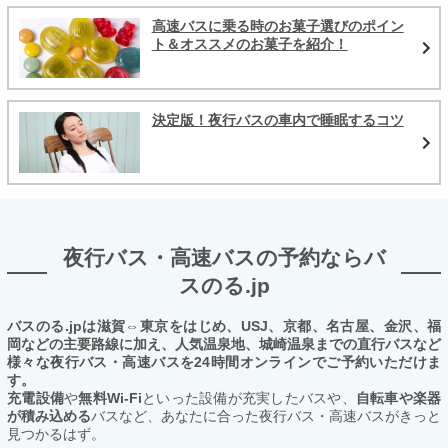
高速バスに乗る時のお菓子選びのポイン
ト＆オススメのお菓子を紹介！
決定版！夜行バスの車内で睡眠するコツ
夜行バス・高速バスの予約ならバ
スのる.jp
バスのる.jpは滋賀⇔東京をはじめ、USJ、京都、名古屋、金沢、福
岡などの主要路線に加え、人気温泉地、城崎温泉までの直行バスなど
様々な夜行バス・高速バスを24時間オンラインでご予約いただけま
す。
充電設備
や
無料Wi-Fi
といった設備が充実したバスや、
自転車や楽器
が積み込める
バスなど、あなたに合った夜行バス・高速バスがきっと
見つかるはず。