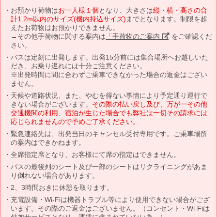
お預かり荷物は
お一人様１個
となり、大きさは
縦・横・高さの合
計1.2m以内のサイズ(機内持込サイズ)
までとなります。制限を超
えたお荷物はお預かりできません。
→その他手荷物に関する案内は
「手荷物のご案内」
をご確認くだ
さい。
バスは定刻に出発します。出発15分前には集合場所へお越しいた
だき、お乗り遅れには十分ご注意ください。
※出発時間に間に合わずご乗車できなかった場合の返金はござい
ません。
天候や道路状況、また、やむを得ない事情により予定通り運行で
きない場合がございます。
その際の払い戻し及び、万が一その他
交通機関の利用、宿泊が生じた場合でも弊社は一切その請求には
応じられませんので予めご了承ください。
緊急連絡先は、出発当日のキャンセル受付専用です。ご乗車場所
の案内はできかねます。
全席指定席となり、お客様にて席の指定はできません。
バスの最後列のシート及び一部のシートはリクライニングがあま
り倒れない場合があります。
2、3時間おきに休憩を取ります。
充電設備・Wi-Fiは機器トラブル等により使用できない場合がござ
います。その際のご返金はございません。（コンセント・Wi-Fiは
付加サービスとなり、運賃に含まれていない為。）