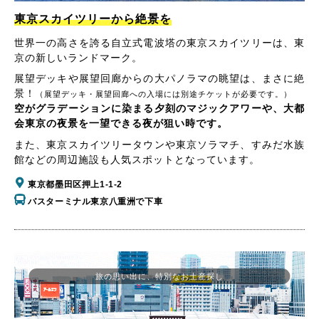
東京スカイツリーから絶景を
世界一の高さを誇る自立式電波塔の東京スカイツリーは、東
京の新しいランドマーク。
展望デッキや展望回廊からの大パノラマの眺望は、まさに絶
景！
（展望デッキ・展望回廊への入場には別途チケットが必要です。）
空がグラデーションに染まる夕刻のマジックアワーや、大都
会東京の夜景を一望できる夜が狙い時です。
また、東京スカイツリータウンや東京ソラマチ、すみだ水族
館などの周辺施設も人気スポットとなっています。
東京都墨田区押上1-1-2
バスターミナル東京八重洲で下車
旅の思い出に、特別なお土産探し