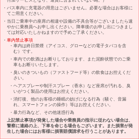
バス車内に充電器の用意はございません。必要な場合はお客様に
てご用意ください。
当日ご乗車中の座席の相違や設備の不具合等がございましたら速
やかに乗務員へお申し出ください。降車後のお申し出につきまし
ては対応いたしかねますので予めご了承ください。
車内禁止事項
車内は終日禁煙（アイコス、グローなどの電子タバコを含
む）です。
車内での飲酒はお断りしております、また泥酔状態でのご乗
車もお断りいたします。
臭いのきついもの（ファストフード等）の飲食はお控えくだ
さい。
ヘアスプレーや制汗スプレー（香水）など座席が汚れる、臭
いがつく製品の使用はお控えください。
消灯後、他のお客様の睡眠の妨げになる行為（騒ぐ、音漏
れ、スマートフォンの操作）等はお控えください。
暴力行為など、その他迷惑行為
上記禁止事項が発覚した場合や乗務員の指示に従わない場合は、
警察に連絡の上、下車を命じる場合もございます。また損害が発
生した場合にはお客様に損害賠償請求を行うことがあります。