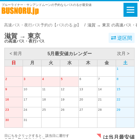
ブルーライナー・サンアンドムーンの予約ならバスのるが最安値
高速バス・夜行バス予約の【バスのる.jp】
滋賀 → 東京 の高速バス・
滋賀 → 東京
逆区間
の高速バス・夜行バス
5月最安値カレンダー
< 前月
次月 >
日
月
火
水
木
金
土
1
2
3
4
5
6
7
8
9
10
11
12
13
14
15
16
17
18
19
20
21
22
23
24
25
26
27
28
29
30
31
日にちをクリックすると、該当日に運行す
は当月最安値