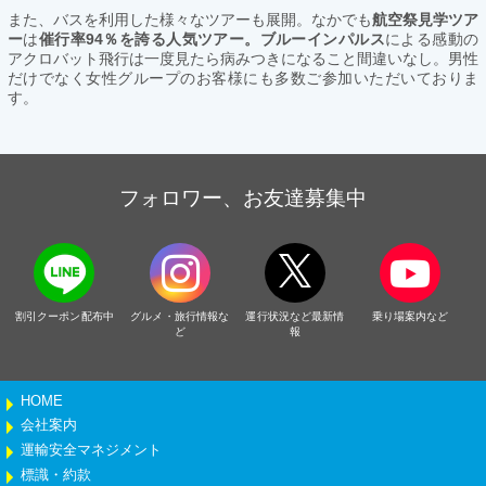
また、バスを利用した様々なツアーも展開。なかでも
航空祭見学ツア
ー
は
催行率94％を誇る人気ツアー。ブルーインパルス
による感動の
アクロバット飛行は一度見たら病みつきになること間違いなし。男性
だけでなく女性グループのお客様にも多数ご参加いただいておりま
す。
フォロワー、お友達募集中
割引クーポン配布中
グルメ・旅行情報な
運行状況など最新情
乗り場案内など
ど
報
HOME
会社案内
運輸安全マネジメント
標識・約款